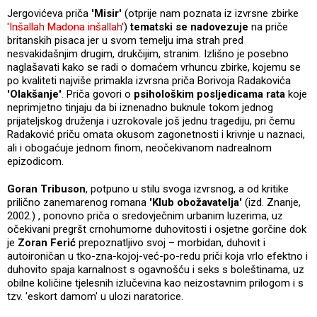
Jergovićeva priča
'Misir'
(otprije nam poznata iz izvrsne zbirke
'Inšallah Madona inšallah'
)
tematski se nadovezuje
na priče
britanskih pisaca jer u svom temelju ima strah pred
nesvakidašnjim drugim, drukčijim, stranim. Izlišno je posebno
naglašavati kako se radi o domaćem vrhuncu zbirke, kojemu se
po kvaliteti najviše primakla izvrsna priča Borivoja Radakovića
'Olakšanje'
. Priča govori o
psihološkim posljedicama rata
koje
neprimjetno tinjaju da bi iznenadno buknule tokom jednog
prijateljskog druženja i uzrokovale još jednu tragediju, pri čemu
Radaković priču omata okusom zagonetnosti i krivnje u naznaci,
ali i obogaćuje jednom finom, neočekivanom nadrealnom
epizodicom.
Goran Tribuson
, potpuno u stilu svoga izvrsnog, a od kritike
prilično zanemarenog romana
'Klub obožavatelja'
(izd. Znanje,
2002.) , ponovno priča o sredovječnim urbanim luzerima, uz
očekivani pregršt crnohumorne duhovitosti i osjetne gorčine dok
je
Zoran Ferić
prepoznatljivo svoj – morbidan, duhovit i
autoironičan u tko-zna-kojoj-već-po-redu priči koja vrlo efektno i
duhovito spaja karnalnost s ogavnošću i seks s boleštinama, uz
obilne količine tjelesnih izlučevina kao neizostavnim prilogom i s
tzv. 'eskort damom' u ulozi naratorice.