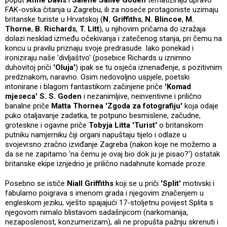
poput
Anne Davis
i
Salene Salive Goden
tematiziraju upravo
FAK-ovska čitanja u Zagrebu, ili za noseće protagoniste uzimaju
britanske turiste u Hrvatskoj (
N. Griffiths
,
N. Blincoe
,
M.
Thorne
,
B. Richards
,
T. Litt
), u njihovim pričama do izražaja
dolazi nesklad između očekivanja i zatečenog stanja, pri čemu na
koncu u pravilu priznaju svoje predrasude. Iako ponekad i
ironiziraju naše 'divljaštvo' (posebice Richards u iznimno
duhovitoj priči
'Oluja'
) ipak se tu osjeća iznenađenje, s pozitivnim
predznakom, naravno. Osim nedovoljno uspjele, poetski
intonirane i blagom fantastikom začinjene priče
'Komad
mjeseca'
S. S. Goden
i nezanimljive, neinventivne i prilično
banalne priče
Matta Thornea
'Zgoda za fotografiju'
koja odaje
puko otaljavanje zadatka, te potpuno besmislene, začudne,
groteskne i ogavne priče
Tobyja Litta
'Turist'
o britanskom
putniku namjerniku čiji organi napuštaju tijelo i odlaze u
svojevrsno zračno izviđanje Zagreba (nakon koje ne možemo a
da se ne zapitamo 'na čemu je ovaj bio dok ju je pisao?') ostatak
britanske ekipe iznjedrio je prilično nadahnute komade proze.
Posebno se ističe
Niall Griffiths
koji se u priči
'Split'
motivski i
fabularno poigrava s imenom grada i njegovim značenjem u
engleskom jeziku, vješto spajajući 17-stoljetnu povijest Splita s
njegovom nimalo blistavom sadašnjicom (narkomanija,
nezaposlenost, konzumerizam), ali ne propušta pažnju skrenuti i