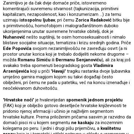
Zanimljivo je da čak dvije domaće priče, istovremeno
komentirajući suvremenu stvarnost (tajkunizacija, primitivni
kapitalizam, nezaposlenost, kao i konzumerizam ...) za temu
uzimaju
istospolnu ljubav
, pri čemu
Zorica Radaković
bitku bije
s primitivnošću, homofobijom i malograđanštinom duboko
ukorijenjenima unutar suvremene hrvatske obitelji, dok je
Nuhanović
nešto suptilniji, te osim homoseksualnosti i nimalo
blistave socijalne situacije, tematizira i krizu srednjih godina. Priče
Ede Popovića
svojom nezanimljivošću ne zavređuju osvrt (a ni
prostor unutar korica koji je trebalo dodijeliti nekome drugome –
možda
Romanu Simiću
ili
Đermanu Senjanoviću
), ali za kraj još
svakako treba spomenuti beogradskog gosta
Vladimira
Arsenijevića
koji u priči
'Havaji'
tragiku rastanka dvoje ljubavnika
umješno garnira magijom kojom su takvi događaji često
obilježeni, pri čemu ne pada u patetiku, već na koncu iznenađuje i
neočekivanom duhovitošću.
'Hrvatske noći'
je hvalevrijedan
spomenik jednom projektu
(FAK) koji je obilježio gotovo desetljeće hrvatske književnosti te
pridonio njenoj afirmaciji i učinio je najživljim segmentom
hrvatske kulture. Prema priloženim pričama sasvim je razvidno da
domaći pisci ni u kojem segmentu
ne kaskaju
za inozemnim
kolegama po peru. I jedni i drugi pišu prijemčivu, a
kvalitetnu