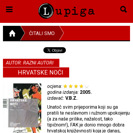
ČITALI SMO
AUTOR: RAZNI AUTORI
HRVATSKE NOĆI
ocjena:
godina izdanja:
2005.
izdavač:
V.B.Z.
Unatoč svim prijeporima koji su ga
pratili te neslavnom i ružnom upokojenju
(a za naše prilike, nažalost, tako
tipičnom!), FAK je donio mnogo dobra
hrvatskoj književnosti koja je danas,