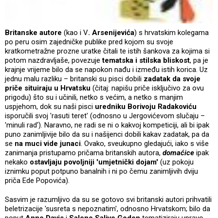
Britanske autore
(kao i V
. Arsenijevića
) s hrvatskim kolegama
po peru osim zajedničke publike pred kojom su svoje
kratkometražne prozne uratke čitali te istih šankova za kojima si
potom nazdravljaše, povezuje
tematska i stilska bliskost
, pa je
krajnje vrijeme bilo da se napokon nađu i između istih korica. Uz
jednu malu razliku – britanski su pisci dobili
zadatak
da svoje
priče situiraju u Hrvatsku
(čitaj: napišu priče isključivo za ovu
prigodu) što su i učinili, netko s većim, a netko s manjim
uspjehom, dok su naši pisci
uredniku Borivoju Radakoviću
isporučili svoj 'rasuti teret' (odnosno u Jergovićevom slučaju –
'minuli rad'). Naravno, ne radi se ni o kakvoj kompeticiji, ali bi ipak
puno zanimljivije bilo da su i našijenci dobili kakav zadatak, pa da
se
na muci vide junaci
. Ovako, sveukupno gledajući, iako s više
zanimanja pristupamo pričama britanskih autora,
domaćice
ipak
nekako
ostavljaju povoljniji 'umjetnički dojam'
(uz pokoju
iznimku poput potpuno banalnih i ni po čemu zanimljivih dviju
priča Ede Popovića).
Sasvim je razumljivo da su se gotovo svi britanski autori prihvatili
beletrizacije 'susreta s nepoznatim', odnosno Hrvatskom; bilo da