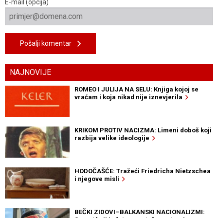
E-mail (opcija)
Pošalji komentar
NAJNOVIJE
ROMEO I JULIJA NA SELU: Knjiga kojoj se
vraćam i koja nikad nije iznevjerila
KRIKOM PROTIV NACIZMA: Limeni doboš koji
razbija velike ideologije
HODOČAŠĆE: Tražeći Friedricha Nietzschea
i njegove misli
BEČKI ZIDOVI–BALKANSKI NACIONALIZMI: