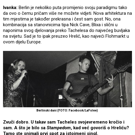
Ivanka:
Berlin je nekoliko puta promijenio svoju paradigmu tako
da ovo o čemu pričam više ne možete vidjeti. Nova arhitektura na
tim mjestima je također prekrasna i čest sam gost. No, ona
kombinacija sa stanovnicima tipa Nick Cave, Blixa i slični u
naponima svog djelovanja preko Tachelesa do najvećeg buvljaka
na svijetu. Sad je to ipak preuzeo Hrelić, kao najveći Flohmarkt u
ovom dijelu Europe.
Berlinski dani (FOTO: Facebook/LaFolee)
Zvuči dobro. U takav sam Tacheles svojevremeno kročio i
sam. A što je bilo sa
Stampedom
, kad već govoriš o Hreliću?
Tamo ste snimali prvi spot za istoimeni singl.