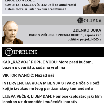
KOMENTAR LÁSZLA VÉGELA: Da li se autokratski
sistem može srušiti pravnim sredstvima?
KOLUMNA
ZDENKO DUKA
DRUGO MIŠLJENJE ZDENKA DUKE: Dijaspora kao
politički projekt HDZ-a
H
IPERLINK
KAD „RAZVOJ“ POPIJE VODU: More pred kućom,
bazen u dvorištu, suša na vratima
VIKTOR IVANČIĆ: Nazad naši
INTERVENCIJA KOJA MIJENJA STVAR: Priča o Hodži
koji je izvukao mrtvog partizanskog komandanta
LIJEPA VEČER, LIJEP DAN: Homoseksploatacijski film
lansiran uz dramatični mučenički narativ