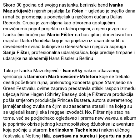
Skoro 30 godina od svojeg nastanka, berlinski bend
Ivanke
Mazurkijević
i njenih prijatelja
La Folee
– ugledao je svjetlo dana
i imat će promociju u ponedjeljak u riječkom dućanu Dallas
Records. Grupa je zamišljena kao otvorena gostujućim
muzičarima poput projekta u stalnoj mijeni, a njenu jezgru uz
Ivanku čini bračni par
Mario Fišter
na bas-gitari, donedavni ton-
majstor Darka Rundeka koji je na prijelazu iz osamdesetih u
devedesete svirao bubnjeve u
Generalima
i njegova supruga
Sanja Fišter
, profesionalna udaraljkašica, koja predaje timpane i
udaraljke na akademiji Hans Eissler u Berlinu.
Tako je Ivanka Mazurkijević -
IvaneSky
nakon otkazanog
vjenčanja s
Damirom Martinovićem-Mrletom
koje se trebalo
desiti početkom rujna, prekinutog koncerta grupe
Stampedo
na
Green Festivalu, ovime zapravo predstavila stilski raspon između
utjecaja Nine Hagen i Shirley Bassey, dok je Fišterova produkcija
pošla smjerom produkcije Princea Bustera, autora suvremenog
jamajčanskog zvuka na čijim su zasadama stasali i na kojeg su
se ugledali kasniji ska i reggae izvođači. No, Fišter nije stao na
tome, već se podjednako ogledavao i prema new waveu, a album
je poprimio obrise jednog kozmopolitskog džuboksa iz avanture
koja počinje u starom
berlinskom Tachelesu
i nakon uličnog
festivala u Notting Hillu,
završava na bureku i jogurtu na putu