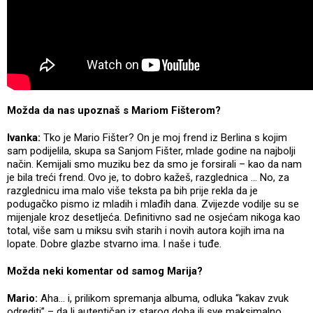
Možda da nas upoznaš s Mariom Fišterom?
Ivanka:
Tko je Mario Fišter? On je moj frend iz Berlina s kojim
sam podijelila, skupa sa Sanjom Fišter, mlade godine na najbolji
način. Kemijali smo muziku bez da smo je forsirali – kao da nam
je bila treći frend. Ovo je, to dobro kažeš, razglednica ... No, za
razglednicu ima malo više teksta pa bih prije rekla da je
podugačko pismo iz mladih i mlađih dana. Zvijezde vodilje su se
mijenjale kroz desetljeća. Definitivno sad ne osjećam nikoga kao
total, više sam u miksu svih starih i novih autora kojih ima na
lopate. Dobre glazbe stvarno ima. I naše i tuđe.
Možda neki komentar od samog Marija?
Mario:
Aha... i, prilikom spremanja albuma, odluka “kakav zvuk
odrediti” – da li autentičan iz starog doba ili sve maksimalno