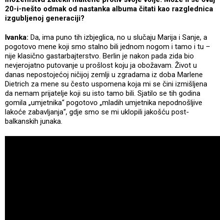
20-i-nešto odmak od nastanka albuma čitati kao razglednica
izgubljenoj generaciji?
Ivanka:
Da, ima puno tih izbjeglica, no u slučaju Marija i Sanje, a
pogotovo mene koji smo stalno bili jednom nogom i tamo i tu –
nije klasično gastarbajterstvo. Berlin je nakon pada zida bio
nevjerojatno putovanje u prošlost koju ja obožavam. Život u
danas nepostojećoj ničijoj zemlji u zgradama iz doba Marlene
Dietrich za mene su često uspomena koja mi se čini izmišljena
da nemam prijatelje koji su isto tamo bili. Sjatilo se tih godina
gomila „umjetnika“ pogotovo „mladih umjetnika nepodnošljive
lakoće zabavljanja“, gdje smo se mi uklopili jakošću post-
balkanskih junaka.