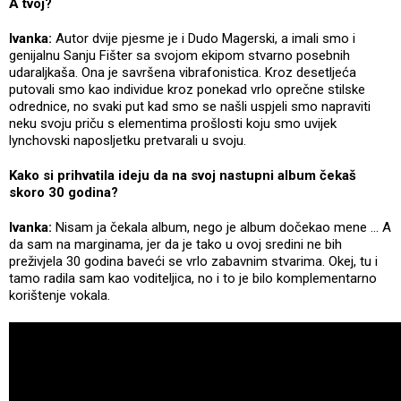
A tvoj?
Ivanka:
Autor dvije pjesme je i Dudo Magerski, a imali smo i
genijalnu Sanju Fišter sa svojom ekipom stvarno posebnih
udaraljkaša. Ona je savršena vibrafonistica. Kroz desetljeća
putovali smo kao individue kroz ponekad vrlo oprečne stilske
odrednice, no svaki put kad smo se našli uspjeli smo napraviti
neku svoju priču s elementima prošlosti koju smo uvijek
lynchovski naposljetku pretvarali u svoju.
Kako si prihvatila ideju da na svoj nastupni album čekaš
skoro 30 godina?
Ivanka:
Nisam ja čekala album, nego je album dočekao mene ... A
da sam na marginama, jer da je tako u ovoj sredini ne bih
preživjela 30 godina baveći se vrlo zabavnim stvarima. Okej, tu i
tamo radila sam kao voditeljica, no i to je bilo komplementarno
korištenje vokala.