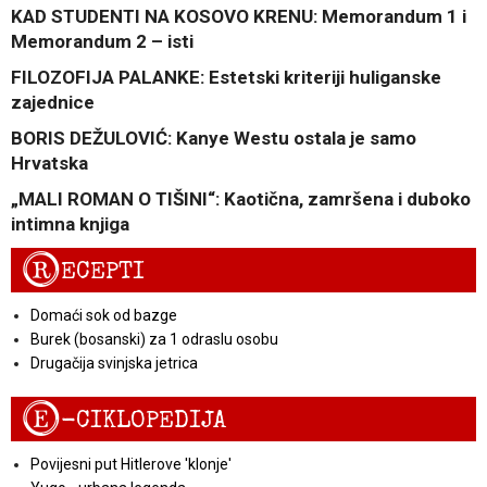
KAD STUDENTI NA KOSOVO KRENU: Memorandum 1 i
Memorandum 2 – isti
FILOZOFIJA PALANKE: Estetski kriteriji huliganske
zajednice
BORIS DEŽULOVIĆ: Kanye Westu ostala je samo
Hrvatska
„MALI ROMAN O TIŠINI“: Kaotična, zamršena i duboko
intimna knjiga
R
ECEPTI
Domaći sok od bazge
Burek (bosanski) za 1 odraslu osobu
Drugačija svinjska jetrica
E
-CIKLOPEDIJA
Povijesni put Hitlerove 'klonje'