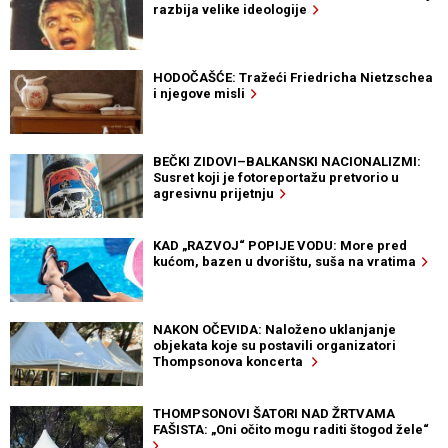
razbija velike ideologije
HODOČAŠĆE: Tražeći Friedricha Nietzschea
i njegove misli
BEČKI ZIDOVI–BALKANSKI NACIONALIZMI:
Susret koji je fotoreportažu pretvorio u
agresivnu prijetnju
KAD „RAZVOJ“ POPIJE VODU: More pred
kućom, bazen u dvorištu, suša na vratima
NAKON OČEVIDA: Naloženo uklanjanje
objekata koje su postavili organizatori
Thompsonova koncerta
THOMPSONOVI ŠATORI NAD ŽRTVAMA
FAŠISTA: „Oni očito mogu raditi štogod žele“