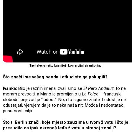
Tacheles u nešto kasnijoj i komercijaliziranijoj fazi
Što znači ime vašeg benda i otkud ste ga pokupili?
Ivanka:
Bilo je raznih imena, zvali smo se
El Pero Andaluz
, to ne
moram prevoditi, a Mario je promijenio u
La Folee
– francuski
slobodni prijevod je “ludost”. No, i to sigurno znate. Ludost je ne
odustajati, vjerujem da je to neka naša nit. Možda i nedostatak
prisutnosti cilja.
Što ti Berlin znači, koje mjesto zauzima u tvom životu i što je
presudilo da ipak okreneš leđa životu u stranoj zemlji?