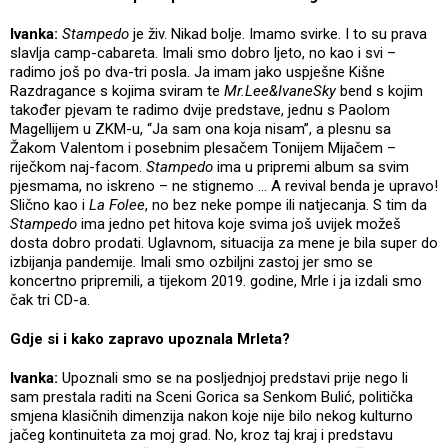
Ivanka:
Stampedo
je živ. Nikad bolje. Imamo svirke. I to su prava
slavlja camp-cabareta. Imali smo dobro ljeto, no kao i svi –
radimo još po dva-tri posla. Ja imam jako uspješne Kišne
Razdragance s kojima sviram te
Mr.Lee&IvaneSky
bend s kojim
također pjevam te radimo dvije predstave, jednu s Paolom
Magellijem u ZKM-u, “Ja sam ona koja nisam”, a plesnu sa
Žakom Valentom i posebnim plesačem Tonijem Mijačem –
riječkom naj-facom.
Stampedo
ima u pripremi album sa svim
pjesmama, no iskreno – ne stignemo ... A revival benda je upravo!
Slično kao i
La Folee
, no bez neke pompe ili natjecanja. S tim da
Stampedo
ima jedno pet hitova koje svima još uvijek možeš
dosta dobro prodati. Uglavnom, situacija za mene je bila super do
izbijanja pandemije. Imali smo ozbiljni zastoj jer smo se
koncertno pripremili, a tijekom 2019. godine, Mrle i ja izdali smo
čak tri CD-a.
Gdje si i kako zapravo upoznala Mrleta?
Ivanka:
Upoznali smo se na posljednjoj predstavi prije nego li
sam prestala raditi na Sceni Gorica sa Senkom Bulić, politička
smjena klasičnih dimenzija nakon koje nije bilo nekog kulturno
jačeg kontinuiteta za moj grad. No, kroz taj kraj i predstavu