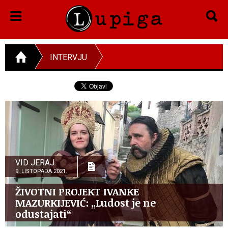
INTERVJU
VID JERAJ
9. LISTOPADA 2021.
ŽIVOTNI PROJEKT IVANKE
MAZURKIJEVIĆ: „Ludost je ne
odustajati“