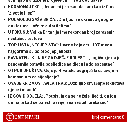
sumnjao u službene brojeve umrlih od Covida-19“
KOSMONAUTKO: „Jedan mi je rekao da sam kao iz filma
'Život je lijep'“
PULMOLOG SAŠA SRIĆA: „Dio ljudi se okrenuo google-
doktorima i lažnim autoritetima“
U FOKUSU: Velika Britanija ima rekordan broj zaraženih i
nestašicu testova
TOP LISTA „NECJEPISTA“: Utvrde koje drži HDZ među
najgorima su po procijepljenosti
RAVNATELJ KLINIKE ZA DJEČJE BOLESTI: „Logično je da je
pandemija ostavila posljedice na djecu i adolescentne“
OTPOR DRUŠTVA: Gdje je Hrvatska pogriješila sa svojom
kampanjom za cijepljenje?
OVA JE KRIZA OSTAVILA TRAG: „Ozbiljno shvaćajte iskustava
djece i mladih“
IZ COVID ODJELA: „Potpisuju da se ne žele liječiti, da idu
doma, a kad se bolest razvije, zna već biti prekasno“
K
OMENTARI
broj komentara:
0