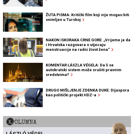
ŽUTA PISMA: Kritički film koji nije mogao biti
snimljen u Turskoj
NAKON ISKORAKA CRNE GORE: „Vrijeme je da
i Hrvatska razgovara o utjecaju
menstruacije na radni život žena“
KOMENTAR LÁSZLA VÉGELA: Da li se
autokratski sistem može srušiti pravnim
sredstvima?
DRUGO MIŠLJENJE ZDENKA DUKE: Dijaspora
kao politički projekt HDZ-a
KOLUMNA
LÁSZLÓ VÉGEL