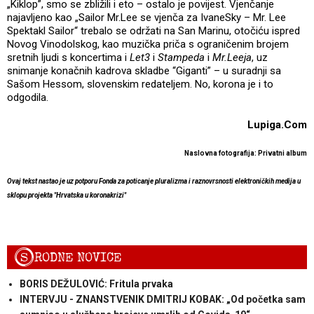
„Kiklop”, smo se zbližili i eto – ostalo je povijest. Vjenčanje
najavljeno kao „Sailor Mr.Lee se vjenča za IvaneSky – Mr. Lee
Spektakl Sailor“ trebalo se održati na San Marinu, otočiću ispred
Novog Vinodolskog, kao muzička priča s ograničenim brojem
sretnih ljudi s koncertima i
Let3
i
Stampeda
i
Mr.Leeja
, uz
snimanje konačnih kadrova skladbe “Giganti” – u suradnji sa
Sašom Hessom, slovenskim redateljem. No, korona je i to
odgodila.
Lupiga.Com
Naslovna fotografija: Privatni album
Ovaj tekst nastao je uz potporu Fonda za poticanje pluralizma i raznovrsnosti elektroničkih medija u
sklopu projekta "Hrvatska u koronakrizi"
S
RODNE NOVICE
BORIS DEŽULOVIĆ: Fritula prvaka
INTERVJU - ZNANSTVENIK DMITRIJ KOBAK: „Od početka sam