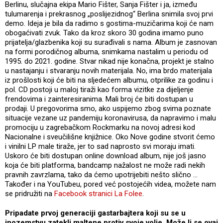
Berlinu, slučajna ekipa Mario Fišter, Sanja Fišter i ja, između
tulumarenja i prekrasnog „poslijezidnog“ Berlina snimila svoj prvi
demo. Ideja je bila da radimo s gostima-muzičarima koji će nam
obogaćivati zvuk. Tako da kroz skoro 30 godina imamo puno
prijatelja/glazbenika koji su surađivali s nama. Album je zasnovan
na formi porodičnog albuma, snimkama nastalim u periodu od
1995. do 2021. godine. Stvar nikad nije konačna, projekt je stalno
u nastajanju i stvaranju novih materijala. No, ima brdo materijala
iz prošlosti koji će biti na sljedećem albumu, otprilike za godinu i
pol. CD postoji u maloj tiraži kao forma vizitke za dijeljenje
frendovima i zainteresiranima. Mali broj će biti dostupan u
prodaji. U pregovorima smo, ako uspijemo zbog svima poznate
situacije vezane uz pandemiju koronavirusa, da napravimo i malu
promociju u zagrebačkom Rockmarku na novoj adresi kod
Nacionalne i sveučilišne knjižnice. Oko Nove godine stvorit ćemo
i vinilni LP male tiraže, jer to sad naprosto svi moraju imati.
Uskoro će biti dostupan online download album, nije još jasno
koja će biti platforma, bandcamp nažalost ne može radi nekih
pravnih zavrzlama, tako da ćemo upotrijebiti nešto slično ...
Također i na YouTubeu, pored već postojećih videa, možete nam
se pridružiti na
Facebook stranici La Folee
.
Pripadate prvoj generaciji gastarbajtera koji su se u
inozemstvu zatekli maltene protiv svoje volje. Može li se ovaj