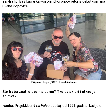
za Hrelić
. Baš kao u kakvoj oniričkoj pripovijetci iz debut-romana
Svena Popovića.
Ekipa na okupu (FOTO: Privatni album)
Što treba znati o ovom albumu? Tko su akteri i otkad je
snimka?
Ivanka:
Projekt/bend
La Folee
postoji od 1993. godine, kad je u