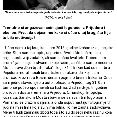
"Masu puta sam došao u poziciju da ostavim kameru i da zagrlim dijete koje snimam"
(FOTO: Hrvoje Polan)
Trenutno si angažovan snimajući logoraše iz Prijedora i
okolice. Prvo, da objasnimo kako si ušao u taj krug, šta ti je
tu bila motivacija?
- Ušao sam u taj krug kad sam 2013. godine izašao iz agencijske
priče. Stao sam na loptu, usporio u životu što baš nije bio
najjednostavniji zadatak, ali sam našao kvalitetu. Počeo sam
promišljati dublje o stvarima koje radim, a i čitao sam o nečemu
što se zove „Dan bijelih traka“. To je 31. 05. Dan kad su nesrbi u
Prijedoru morali nositi bijele trake na rukavu. Ja, koji sam
protrčao kroz rat u Bosni nemam pojma o bijelim trakama. Onda
sam jednostavno sjeo u auto i otišao u Prijedor, tog 31. 05. i
tamo se počeo upoznavati sa ljudima. Zadnje dvije, tri godine
provodim dosta vremena u Prijedoru, Omarskoj, Trnopolju,
Kozarcu, Sanskom Mostu i bavim se sa svim tim logorašima.
Primarno se družim s njima, a onda usput nastaju fotografije tih
ljudi na mjestima koja su njima bitna. To me zaista zadovoljava.
Mene ti ljudi zanimaju zbog toga što su dosegli neku razinu koja