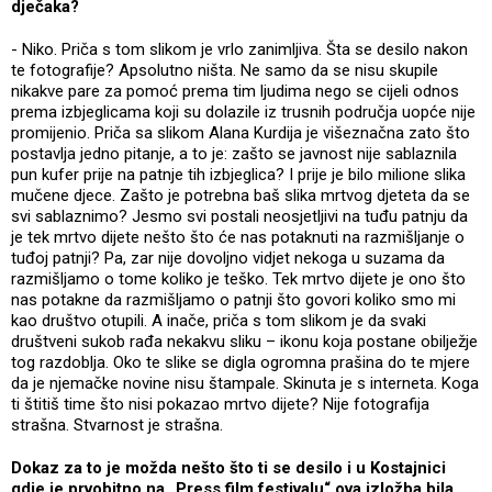
dječaka?
- Niko. Priča s tom slikom je vrlo zanimljiva. Šta se desilo nakon
te fotografije? Apsolutno ništa. Ne samo da se nisu skupile
nikakve pare za pomoć prema tim ljudima nego se cijeli odnos
prema izbjeglicama koji su dolazile iz trusnih područja uopće nije
promijenio. Priča sa slikom Alana Kurdija je višeznačna zato što
postavlja jedno pitanje, a to je: zašto se javnost nije sablaznila
pun kufer prije na patnje tih izbjeglica? I prije je bilo milione slika
mučene djece. Zašto je potrebna baš slika mrtvog djeteta da se
svi sablaznimo? Jesmo svi postali neosjetljivi na tuđu patnju da
je tek mrtvo dijete nešto što će nas potaknuti na razmišljanje o
tuđoj patnji? Pa, zar nije dovoljno vidjet nekoga u suzama da
razmišljamo o tome koliko je teško. Tek mrtvo dijete je ono što
nas potakne da razmišljamo o patnji što govori koliko smo mi
kao društvo otupili. A inače, priča s tom slikom je da svaki
društveni sukob rađa nekakvu sliku – ikonu koja postane obilježje
tog razdoblja. Oko te slike se digla ogromna prašina do te mjere
da je njemačke novine nisu štampale. Skinuta je s interneta. Koga
ti štitiš time što nisi pokazao mrtvo dijete? Nije fotografija
strašna. Stvarnost je strašna.
Dokaz za to je možda nešto što ti se desilo i u Kostajnici
gdje je prvobitno na „Press film festivalu“ ova izložba bila