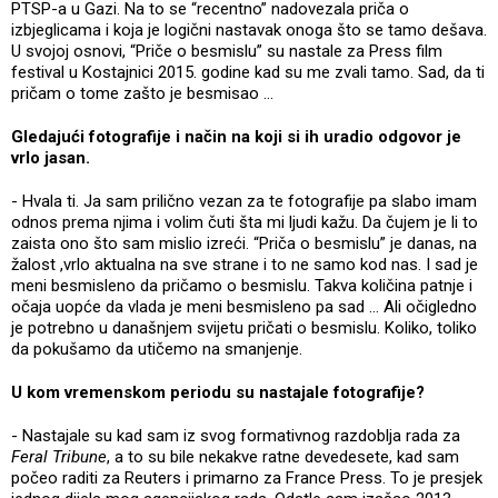
PTSP-a u Gazi. Na to se “recentno” nadovezala priča o
izbjeglicama i koja je logični nastavak onoga što se tamo dešava.
U svojoj osnovi, “Priče o besmislu” su nastale za Press film
festival u Kostajnici 2015. godine kad su me zvali tamo. Sad, da ti
pričam o tome zašto je besmisao …
Gledajući fotografije i način na koji si ih uradio odgovor je
vrlo jasan.
- Hvala ti. Ja sam prilično vezan za te fotografije pa slabo imam
odnos prema njima i volim čuti šta mi ljudi kažu. Da čujem je li to
zaista ono što sam mislio izreći. “Priča o besmislu” je danas, na
žalost ,vrlo aktualna na sve strane i to ne samo kod nas. I sad je
meni besmisleno da pričamo o besmislu. Takva količina patnje i
očaja uopće da vlada je meni besmisleno pa sad … Ali očigledno
je potrebno u današnjem svijetu pričati o besmislu. Koliko, toliko
da pokušamo da utičemo na smanjenje.
U kom vremenskom periodu su nastajale fotografije?
- Nastajale su kad sam iz svog formativnog razdoblja rada za
Feral Tribune
, a to su bile nekakve ratne devedesete, kad sam
počeo raditi za Reuters i primarno za France Press. To je presjek