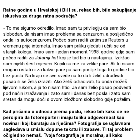
Ratne godine u Hrvatskoj i BiH su, rekao bih, bile sakupljanje
iskustva za druga ratna područja?
- To me sigurno odredilo. Imao sam tu privilegiju da sam bio
slobodan, da nisam imao problema sa cenzurom, a posljedično
onda i s autocenzurom. Počeo sam raditi zatim za Reuters u
vremenu prije interneta. Imao sam priliku gledati i učiti se od
starijih kolega. Imao sam i jedan moment 1998. godine gdje sam
počeo raditi za
Jutarnji list
koji je tad bio u nastajanju. Izdržao
sam cijelih šest mjeseci. Kupili su me za velike pare. Ali tu nisam
mogao ostati ni za kakve pare pa sam poslije toga tri godine bio
bez posla. Na kraju se sve svede na to da li želiš odrađivati
posao ili se želiš izraziti. Ako želiš odrađivati, to onda možeš
lijevom rukom, a ja to nisam htio. Ja sam želio posao podvesti
pod način izražavanja i zato sam i danas bez posla i zato sam
sretan da mogu doći s ovom izložbom slobodno gdje poželim.
Kad pričamo o odnosu prema poslu, rekao bih kako se ne
percipira da fotoreporteri imaju toliku odgovornost kao
novinari koji barataju sa riječima? Fotografija se uglavnom
sagledava u smislu dopune tekstu ili zabave. Ti taj problem
očigledno nemaš. Tvoja fotografija je moralna, ali kako