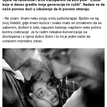
dijete na ramenima i drže transparent na kom piše: “Zidovi
koje vi danas gradite moja generacija će rušiti”. Nadam se da
neće ponovo doći u iskušenje da ih ponovo stvaraju.
- Ne znam. Imam neku svoju vrstu psihoterapije. Bježim na taj
svoj Velebit, gdje imam kućice i svako malo se izmaknem da se
saberem, dođem k sebi, napunim baterije, napišem neke pričice
kontra civilizacije. Ja tu radim nekakve konverzacije sa
životinjama i s njima dobro živim i to mi je jedini način da
ostanem mentalno zdrav.