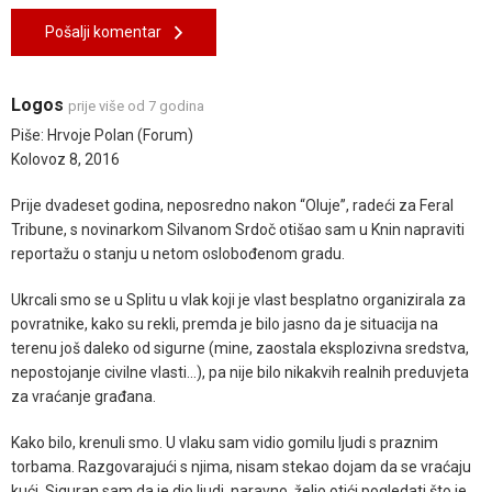
Pošalji komentar
Logos
prije više od 7 godina
Piše: Hrvoje Polan (Forum)
Kolovoz 8, 2016
Prije dvadeset godina, neposredno nakon “Oluje”, radeći za Feral
Tribune, s novinarkom Silvanom Srdoč otišao sam u Knin napraviti
reportažu o stanju u netom oslobođenom gradu.
Ukrcali smo se u Splitu u vlak koji je vlast besplatno organizirala za
povratnike, kako su rekli, premda je bilo jasno da je situacija na
terenu još daleko od sigurne (mine, zaostala eksplozivna sredstva,
nepostojanje civilne vlasti…), pa nije bilo nikakvih realnih preduvjeta
za vraćanje građana.
Kako bilo, krenuli smo. U vlaku sam vidio gomilu ljudi s praznim
torbama. Razgovarajući s njima, nisam stekao dojam da se vraćaju
kući. Siguran sam da je dio ljudi, naravno, želio otići pogledati što je