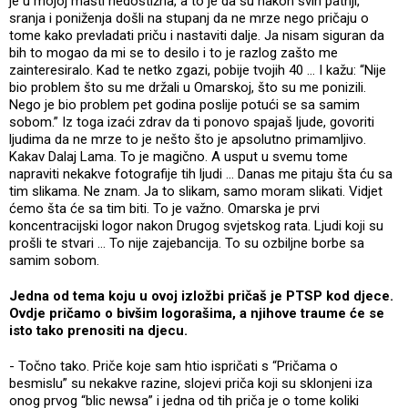
je u mojoj mašti nedostižna, a to je da su nakon svih patnji,
sranja i poniženja došli na stupanj da ne mrze nego pričaju o
tome kako prevladati priču i nastaviti dalje. Ja nisam siguran da
bih to mogao da mi se to desilo i to je razlog zašto me
zainteresiralo. Kad te netko zgazi, pobije tvojih 40 … I kažu: “Nije
bio problem što su me držali u Omarskoj, što su me ponizili.
Nego je bio problem pet godina poslije potući se sa samim
sobom.” Iz toga izaći zdrav da ti ponovo spajaš ljude, govoriti
ljudima da ne mrze to je nešto što je apsolutno primamljivo.
Kakav Dalaj Lama. To je magično. A usput u svemu tome
napraviti nekakve fotografije tih ljudi … Danas me pitaju šta ću sa
tim slikama. Ne znam. Ja to slikam, samo moram slikati. Vidjet
ćemo šta će sa tim biti. To je važno. Omarska je prvi
koncentracijski logor nakon Drugog svjetskog rata. Ljudi koji su
prošli te stvari … To nije zajebancija. To su ozbiljne borbe sa
samim sobom.
Jedna od tema koju u ovoj izložbi pričaš je PTSP kod djece.
Ovdje pričamo o bivšim logorašima, a njihove traume će se
isto tako prenositi na djecu.
- Točno tako. Priče koje sam htio ispričati s “Pričama o
besmislu” su nekakve razine, slojevi priča koji su sklonjeni iza
onog prvog “blic newsa” i jedna od tih priča je o tome koliki