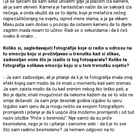
i ja se sjećam da sam sebe uhvatim gdje ja plačem iza kamere,
ali ja sam skriven. Kamera je fantastičan način da se sakriješ iza
nečega, a onda skužiš da se to dijete, koje je metafora nečeg
najnezaštićenijeg na svijetu, ispred mene slama, a ja ga slikam.
Masu puta sam došao u poziciju da ostavim kameru da to dijete
zagrlim mada nisam to učinio. Radi se o sekundama i da li ćeš
ovako ili onako …
Koliko si, sagledavajući fotografije koje si radio u odnosu na
tu emociju koju si proživljavao u trenutku kad si slikao,
zadovoljan onim što je izašlo iz tog fotoaparata? Koliko ta
fotografija oslikava emociju koju si u tom trenutku osjetio?
- Ja sam zadovoljan, ali je pitanje da li je ta fotografija imala onaj
efekt kojeg sam mislio da će imati u momentu kad sam snimao.
Ja sam zaista mislio da ću kad snimim nekog tko teško pati, a
tko je dijete, imati mogućnost da nekome kažem da se to više ne
smije dešavati. Ja sam prije desetak godina izgubio tu vjeru.
Izgubio sam vjeru da ja mogu nešto sa svojom fotografijom
promijeniti i pitanje je da li uopće išta možemo promijeniti i od tud
naziv izložbe “Priče o besmislu”. Nije samo da su priče
besmislene, nego je to i pitanje i samome sebi - da li je to sve
što sam radimo besmisleno? Ja nemam odgovor na to.