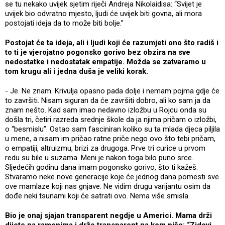
se tu nekako uvijek sjetim riječi Andreja Nikolaidisa: “Svijet je
uvijek bio odvratno mjesto, ljudi će uvijek biti govna, ali mora
postojati ideja da to može biti bolje.”
Postojat će ta ideja, ali i ljudi koji će razumjeti ono što radiš i
to ti je vjerojatno pogonsko gorivo bez obzira na sve
nedostatke i nedostatak empatije. Možda se zatvaramo u
tom krugu ali i jedna duša je veliki korak.
- Je. Ne znam. Krivulja opasno pada dolje i nemam pojma gdje će
to završiti. Nisam siguran da će završiti dobro, ali ko sam ja da
znam nešto. Kad sam imao nedavno izložbu u Rojcu onda su
došla tri, četiri razreda srednje škole da ja njima pričam o izložbi,
o “besmislu”. Ostao sam fasciniran koliko su ta mlada djeca piljila
u mene, a nisam im pričao ratne priče nego ovo što tebi pričam,
o empatiji, altruizmu, brizi za drugoga. Prve tri curice u prvom
redu su bile u suzama. Meni je nakon toga bilo puno srce.
Sljedećih godinu dana imam pogonsko gorivo, što ti kažeš.
Stvaramo neke nove generacije koje će jednog dana pomesti sve
ove mamlaze koji nas gnjave. Ne vidim drugu varijantu osim da
dođe neki tsunami koji će satrati ovo. Nema više smisla.
Bio je onaj sjajan transparent negdje u Americi. Mama drži