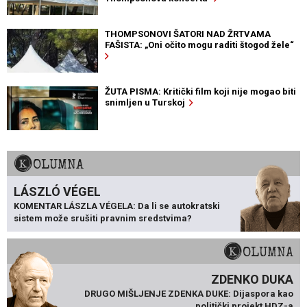
THOMPSONOVI ŠATORI NAD ŽRTVAMA
FAŠISTA: „Oni očito mogu raditi štogod žele“
ŽUTA PISMA: Kritički film koji nije mogao biti
snimljen u Turskoj
KOLUMNA
LÁSZLÓ VÉGEL
KOMENTAR LÁSZLA VÉGELA: Da li se autokratski
sistem može srušiti pravnim sredstvima?
KOLUMNA
ZDENKO DUKA
DRUGO MIŠLJENJE ZDENKA DUKE: Dijaspora kao
politički projekt HDZ-a