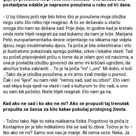
postavljena odakle je naprasno povučena u roku od tri dana.
- U toj čitavoj priči nije bilo bitno što je povučena moja izložba
nego zato što nitko nije reagirao. A to se dešavalo u startu
onoga što nam se dešava sad. Prije dvije, tri godine kad je kretalo
onda niste htjeli reagirati pa sad kukamo da nam je loše. Marijana
Petir, europarlamentarka desne orijentacije na slikama nije vidjela
djecu, nego muslimansku djecu. Ta priča je bila orkestrirana i vrlo
je ilustrativno pokazivala spregu politike, crkve i lokalne vlasti. Tad
su počeli pripovijedati priču o tome da je islam gori od nacizma, a
ova je povlačila izložbu govoreći da smo mi kršćani ugroženi, da
abortus treba zabraniti … To je ta priča “mi” i „oni”. Mi dobri, vi loši
…Tako da je izložba povučena, a mi smo zvali medije u pomoć.
Čak i ovi “lijevi” su nam rekli: “nemoj sad, sad su izbori”. Eto vam
sad ekipa koja sjedi na vlasti i radi s kulturom to što radi, a ono
su vam bili početci. Niste htjeli reagirati. Eto vam ga na.
Kad ako ne sad i ko ako ne mi? Ako se propusti taj trenutak
propušta se šansa za bilo kakav pokušaj pristojnog života.
- Točno tako. Nije to neka nuklearna fizika. Pogotovo ta priča iz
Kostajnice jer je bilo indikativno šta se sad tu zbiva. Točno je to –
tko ako ne mi? Samo sve nas je manje. Ali nema veze. Neka. Ja