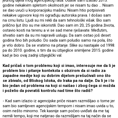
jednog dijela mog agencijskog rada. Odatle sam izašao 2013.
godine nekakvim spletom okolnosti jer se nisam tu dao … Nisam
se dao uvući u korporacijsku mašinu. Nisam htio potpisivati
nekakve ugovore koji mi ograđuju autorska prava. I došao sam
na crnu listu. Ljudi su mi rekli da sam tehnološki višak. Bio sam
prilično ljut što su me iskoristili. Dao sam im 20, 25 godina života,
ostavio kosti na terenu a vi se sad mene rješavate. Međutim,
shvatio sam da su mi napravili uslugu. Da sam ostao još deset
godina fino bih poludio. Do sada sam poludio samo na pola, što
je vrlo dobro. Da se vratimo na pitanje. Slike su nastajale od 1998.
pa do 2010. godine, s tim da su izbjeglice snimljene 2015. godine
kad je bio ovaj zadnji izbjeglički val.
Kad pričaš o tom problemu koji si imao, interesuje me da li je
problem bio i pitanje konteksta s obzirom da si radio za
zapadne medije koji su dobrim dijelom prešućivali ono što
se zbivalo, od Bliskog Istoka, do Iraka pa na dalje. Da li je i to
bio jedan od problema na koji si naišao i zbog čega si možda
i poželio da povratiš kontrolu nad time što radiš?
- Kad sam izlazio iz agencijske priče nisam razmišljao o tome jer
sam bio samljeven agencijskim tempom i nisam imao uvida u to,
osim nešto minorno. Tek kasnije sam počeo uviđati da me taj
nemili tempo, koji me natjerao da razmišljam na taj način da se