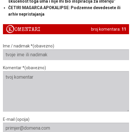
skučenost toga uma i nije mi bio inspiracija za intervju“
ČETIRI MAGARCA APOKALIPSE: Podzemne devedesete ili
arhiv nepristajanja
K
OMENTARI
broj komentara:
11
Ime / nadimak *(obavezno)
Komentar *(obavezno)
E-mail (opcija)