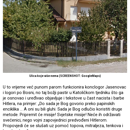
Ulica koje više nema (SCREENSHOT: GoogleMaps)
U to vrijeme već punom parom funkcionira konclogor Jasenovac
i logori po Bosni, no taj božji pastir u Katoličkom tjedniku što ga
je osnovao i uređivao objavljuje i tekstove u čast nacista i barbe
Hitlera, na primjer: „Do sada je Bog govorio preko papinskih
enciklika … A oni su bili gluhi. Sada je Bog odlučio koristiti druge
metode. Pripremit će misije! Svjetske misije! Neće ih održavati
svećenici, nego vojni zapovjednici predvođeni Hitlerom.
Propovjedi će se slušati uz pomoć topova, mitraljeza, tenkova i