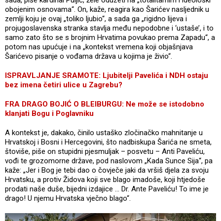
obojenim osnovama“. On, kaže, reagira kao Šarićev nasljednik u
zemlji koju je ovaj „toliko ljubio“, a sada ga „rigidno lijeva i
projugoslavenska stranka stavlja među nepodobne i ‘ustaše’, i to
samo zato što se s brojnim Hrvatima povukao prema Zapadu“, a
potom nas upućuje i na „kontekst vremena koji objašnjava
Šarićevo pisanje o vođama država u kojima je živio“.
ISPRAVLJANJE SRAMOTE: Ljubitelji Pavelića i NDH ostaju
bez imena četiri ulice u Zagrebu?
FRA DRAGO BOJIĆ O BLEIBURGU: Ne može se istodobno
klanjati Bogu i Poglavniku
A kontekst je, dakako, činilo ustaško zločinačko mahnitanje u
Hrvatskoj i Bosni i Hercegovini, što nadbiskupa Šarića ne smeta,
štoviše, piše on stupidni pjesmuljak – posvetu – Anti Paveliću,
vođi te grozomorne države, pod naslovom „Kada Sunce Sija“, pa
kaže: „Jer i Bog je tebi dao o čovječe jaki da vršiš djela za svoju
Hrvatsku, a protiv Židova koji sve blago imadoše, koji htjedoše
prodati naše duše, bijedni izdajice … Dr. Ante Paveliću! To ime je
drago! U njemu Hrvatska vječno blago“.