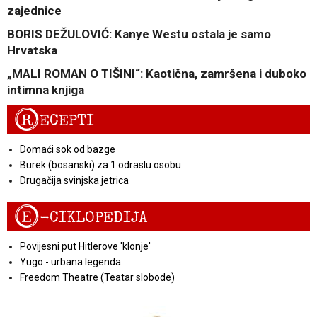
zajednice
BORIS DEŽULOVIĆ: Kanye Westu ostala je samo
Hrvatska
„MALI ROMAN O TIŠINI“: Kaotična, zamršena i duboko
intimna knjiga
R
ECEPTI
Domaći sok od bazge
Burek (bosanski) za 1 odraslu osobu
Drugačija svinjska jetrica
E
-CIKLOPEDIJA
Povijesni put Hitlerove 'klonje'
Yugo - urbana legenda
Freedom Theatre (Teatar slobode)