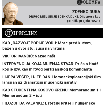
KOLUMNA
ZDENKO DUKA
DRUGO MIŠLJENJE ZDENKA DUKE: Dijaspora kao
politički projekt HDZ-a
H
IPERLINK
KAD „RAZVOJ“ POPIJE VODU: More pred kućom,
bazen u dvorištu, suša na vratima
VIKTOR IVANČIĆ: Nazad naši
INTERVENCIJA KOJA MIJENJA STVAR: Priča o Hodži
koji je izvukao mrtvog partizanskog komandanta
LIJEPA VEČER, LIJEP DAN: Homoseksploatacijski film
lansiran uz dramatični mučenički narativ
KAD STUDENTI NA KOSOVO KRENU: Memorandum 1 i
Memorandum 2 – isti
FILOZOFIJA PALANKE: Estetski kriteriji huliganske