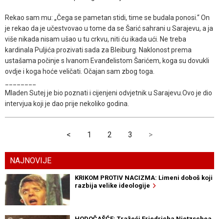
Rekao sam mu: „Čega se pametan stidi, time se budala ponosi.“ On
je rekao da je učestvovao u tome da se Šarić sahrani u Sarajevu, a ja
više nikada nisam ušao u tu crkvu, niti ću ikada ući. Ne treba
kardinala Puljića prozivati sada za Bleiburg. Naklonost prema
ustašama počinje s Ivanom Evanđelistom Šarićem, koga su dovukli
ovdje i koga hoće veličati. Očajan sam zbog toga.
________
Mladen Sutej je bio poznati i cijenjeni odvjetnik u Sarajevu.Ovo je dio
intervjua koji je dao prije nekoliko godina.
<
1
2
3
>
NAJNOVIJE
KRIKOM PROTIV NACIZMA: Limeni doboš koji
razbija velike ideologije
HODOČAŠĆE: Tražeći Friedricha Nietzschea