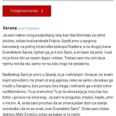
Pošalji komentar
Verena
prije 9 mjeseci
Ja sam nakon ovog posljednjeg rata, kao član Komisije za ratne
zločine, otišao kod kardinala Puljića. Sjedili smo u njegovoj
kancelariji, na jednoj strani slika biskupa Stadlera, a na drugoj Ivana
Evanđeliste Šarića. Upitah ga, je li ono Šarić, a on kaže da jeste. I sad
mi je krivo što se nisam digao i otišao. Trebao sam mu reći da je
njemu red da visi, samo ne na zidu nego na vješalima.
Nadbiskup Šarić je umro u Španiji, tu je i sahranjen. Onda je, ne znam
kojim povodom i ne znam iz kog agensa, neko se sjetio i dovukao ga
mučki u Sarajevo, bez pompe, bez ičega, i sahranio ga u kripti crkve
na Marindvoru. To je sramotno! To je ta crkva kojoj je moj otac bio
ktitor i govorio na otvorenju. Ja sam to progutao, misleći, hajde, umri
s mirom. A, onda sam pročitao da se otvara jedan dom za starije
svećenike i da će se zvati „Ivan Evanđelist Šarić“. Onda sam otišao
doktoru Mati Zovkiću i pitao ga kakav je to način.