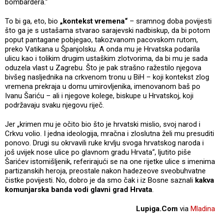
bombardera.“
To bi ga, eto, bio
„kontekst vremena“
– sramnog doba povijesti
što ga je s ustašama stvarao sarajevski nadbiskup, da bi potom
poput pantagane pobjegao, takozvanom pacovskom rutom,
preko Vatikana u Španjolsku. A onda mu je Hrvatska podarila
ulicu kao i tolikim drugim ustaškim zlotvorima, da bi mu je sada
oduzela vlast u Zagrebu. Što je pak strašno ražestilo njegova
bivšeg nasljednika na crkvenom tronu u BiH – koji kontekst zlog
vremena prekraja u domu umirovljenika, imenovanom baš po
Ivanu Šariću – ali i njegove kolege, biskupe u Hrvatskoj, koji
podržavaju svaku njegovu riječ.
Jer „krimen mu je očito bio što je hrvatski mislio, svoj narod i
Crkvu volio. I jedna ideologija, mračna i zloslutna želi mu presuditi
ponovo. Drugi su okrvavili ruke krvlju svoga hrvatskog naroda i
još uvijek nose ulice po glavnom gradu Hrvata“, ljutito piše
Šarićev istomišljenik, referirajući se na one rijetke ulice s imenima
partizanskih heroja, preostale nakon hadezeove sveobuhvatne
čistke povijesti. No, dobro je da smo čak i iz Bosne saznali
kakva
komunjarska banda vodi glavni grad Hrvata
.
Lupiga.Com
via
Mladina