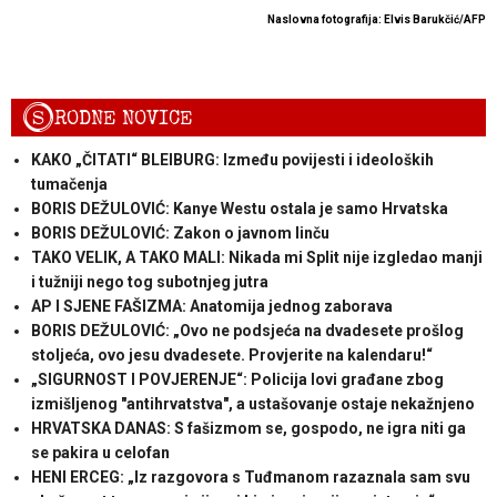
Naslovna fotografija: Elvis Barukčić/AFP
S
RODNE NOVICE
KAKO „ČITATI“ BLEIBURG: Između povijesti i ideoloških
tumačenja
BORIS DEŽULOVIĆ: Kanye Westu ostala je samo Hrvatska
BORIS DEŽULOVIĆ: Zakon o javnom linču
TAKO VELIK, A TAKO MALI: Nikada mi Split nije izgledao manji
i tužniji nego tog subotnjeg jutra
AP I SJENE FAŠIZMA: Anatomija jednog zaborava
BORIS DEŽULOVIĆ: „Ovo ne podsjeća na dvadesete prošlog
stoljeća, ovo jesu dvadesete. Provjerite na kalendaru!“
„SIGURNOST I POVJERENJE“: Policija lovi građane zbog
izmišljenog "antihrvatstva", a ustašovanje ostaje nekažnjeno
HRVATSKA DANAS: S fašizmom se, gospodo, ne igra niti ga
se pakira u celofan
HENI ERCEG: „Iz razgovora s Tuđmanom razaznala sam svu