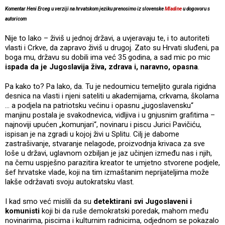
Komentar Heni Erceg u verziji na hrvatskom jeziku prenosimo iz slovenske
Mladine
u dogovoru s
autoricom
Nije to lako – živiš u jednoj državi, a uvjeravaju te, i to autoriteti
vlasti i Crkve, da zapravo živiš u drugoj. Zato su Hrvati sluđeni, pa
boga mu, državu su dobili ima već 35 godina, a sad mic po mic
ispada da je Jugoslavija živa, zdrava i, naravno, opasna
.
Pa kako to? Pa lako, da. Tu je nedoumicu temeljito gurala rigidna
desnica na vlasti i njeni sateliti u akademijama, crkvama, školama
… a podjela na patriotsku većinu i opasnu „jugoslavensku“
manjinu postala je svakodnevica, vidljiva i u gnjusnim grafitima –
najnoviji upućen „komunjari“, novinaru i piscu Jurici Pavičiću,
ispisan je na zgradi u kojoj živi u Splitu. Cilj je dabome
zastrašivanje, stvaranje nelagode, proizvodnja krivaca za sve
loše u državi, uglavnom ozbiljan je jaz učinjen između nas i njih,
na čemu uspješno parazitira kreator te umjetno stvorene podjele,
šef hrvatske vlade, koji na tim izmaštanim neprijateljima može
lakše održavati svoju autokratsku vlast.
I kad smo već mislili da su
detektirani svi Jugoslaveni i
komunisti
koji bi da ruše demokratski poredak, mahom među
novinarima, piscima i kulturnim radnicima, odjednom se pokazalo