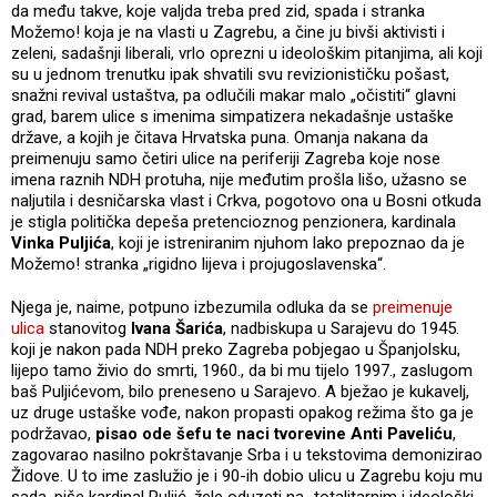
da među takve, koje valjda treba pred zid, spada i stranka
Možemo! koja je na vlasti u Zagrebu, a čine ju bivši aktivisti i
zeleni, sadašnji liberali, vrlo oprezni u ideološkim pitanjima, ali koji
su u jednom trenutku ipak shvatili svu revizionističku pošast,
snažni revival ustaštva, pa odlučili makar malo „očistiti“ glavni
grad, barem ulice s imenima simpatizera nekadašnje ustaške
države, a kojih je čitava Hrvatska puna. Omanja nakana da
preimenuju samo četiri ulice na periferiji Zagreba koje nose
imena raznih NDH protuha, nije međutim prošla lišo, užasno se
naljutila i desničarska vlast i Crkva, pogotovo ona u Bosni otkuda
je stigla politička depeša pretencioznog penzionera, kardinala
Vinka Puljića
, koji je istreniranim njuhom lako prepoznao da je
Možemo! stranka „rigidno lijeva i projugoslavenska“.
Njega je, naime, potpuno izbezumila odluka da se
preimenuje
ulica
stanovitog
Ivana Šarića
, nadbiskupa u Sarajevu do 1945.
koji je nakon pada NDH preko Zagreba pobjegao u Španjolsku,
lijepo tamo živio do smrti, 1960., da bi mu tijelo 1997., zaslugom
baš Puljićevom, bilo preneseno u Sarajevo. A bježao je kukavelj,
uz druge ustaške vođe, nakon propasti opakog režima što ga je
podržavao,
pisao ode šefu te naci tvorevine Anti Paveliću
,
zagovarao nasilno pokrštavanje Srba i u tekstovima demonizirao
Židove. U to ime zaslužio je i 90-ih dobio ulicu u Zagrebu koju mu
sada, piše kardinal Puljić, žele oduzeti na „totalitarnim i ideološki