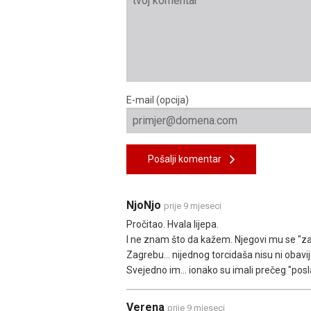
E-mail (opcija)
Pošalji komentar
NjoNjo
prije 9 mjeseci
Pročitao. Hvala lijepa.
I ne znam što da kažem. Njegovi mu se "za
Zagrebu... nijednog torcidaša nisu ni obavij
Svejedno im... ionako su imali prečeg "posl
Verena
prije 9 mjeseci