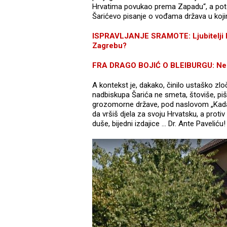
Hrvatima povukao prema Zapadu“, a poto
Šarićevo pisanje o vođama država u kojim
ISPRAVLJANJE SRAMOTE: Ljubitelji Pav
Zagrebu?
FRA DRAGO BOJIĆ O BLEIBURGU: Ne mo
A kontekst je, dakako, činilo ustaško zlo
nadbiskupa Šarića ne smeta, štoviše, piš
grozomorne države, pod naslovom „Kada Su
da vršiš djela za svoju Hrvatsku, a proti
duše, bijedni izdajice … Dr. Ante Pavelić