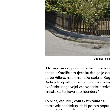
Ulica koje v
U to vrijeme već punom parom funkcionir
pastir u Katoličkom tjedniku što ga je osn
barbe Hitlera, na primjer: „Do sada je Bog
Sada je Bog odlučio koristiti druge metod
svećenici, nego vojni zapovjednici predv
mitraljeza, tenkova i bombardera.“
To bi ga, eto, bio
„kontekst vremena“
–
sarajevski nadbiskup, da bi potom pop