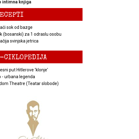
 intimna knjiga
ECEPTI
ći sok od bazge
k (bosanski) za 1 odraslu osobu
čija svinjska jetrica
-CIKLOPEDIJA
esni put Hitlerove 'klonje'
 - urbana legenda
dom Theatre (Teatar slobode)