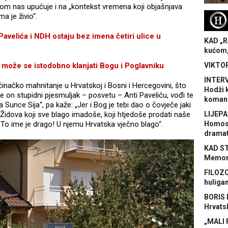
m nas upućuje i na „kontekst vremena koji objašnjava
a je živio“.
H
elića i NDH ostaju bez imena četiri ulice u
KAD „R
kućom,
že se istodobno klanjati Bogu i Poglavniku
VIKTOR
INTERV
činačko mahnitanje u Hrvatskoj i Bosni i Hercegovini, što
Hodži 
e on stupidni pjesmuljak – posvetu – Anti Paveliću, vođi te
koman
nce Sija“, pa kaže: „Jer i Bog je tebi dao o čovječe jaki
v Židova koji sve blago imadoše, koji htjedoše prodati naše
LIJEPA
u! To ime je drago! U njemu Hrvatska vječno blago“.
Homose
dramat
KAD S
Memora
FILOZO
huliga
BORIS 
Hrvats
„MALI 