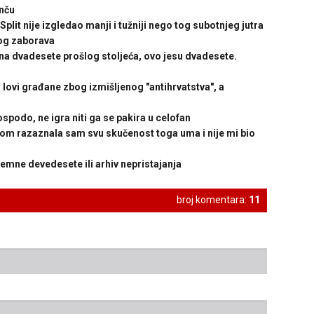
nču
lit nije izgledao manji i tužniji nego tog subotnjeg jutra
og zaborava
a dvadesete prošlog stoljeća, ovo jesu dvadesete.
ovi građane zbog izmišljenog "antihrvatstva", a
odo, ne igra niti ga se pakira u celofan
m razaznala sam svu skučenost toga uma i nije mi bio
e devedesete ili arhiv nepristajanja
broj komentara:
11