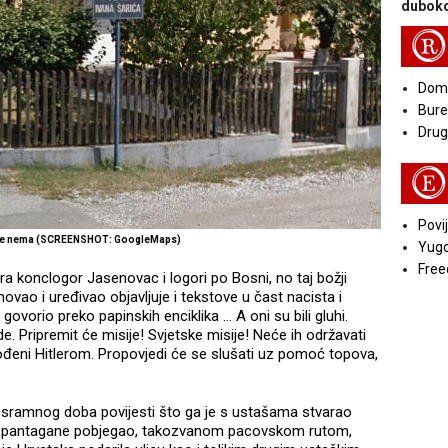
duboko
R
Doma
Bure
Druga
E
Povij
iše nema (SCREENSHOT: GoogleMaps)
Yugo
Free
a konclogor Jasenovac i logori po Bosni, no taj božji
ovao i uređivao objavljuje i tekstove u čast nacista i
 govorio preko papinskih enciklika … A oni su bili gluhi.
e. Pripremit će misije! Svjetske misije! Neće ih održavati
ođeni Hitlerom. Propovjedi će se slušati uz pomoć topova,
 sramnog doba povijesti što ga je s ustašama stvarao
ut pantagane pobjegao, takozvanom pacovskom rutom,