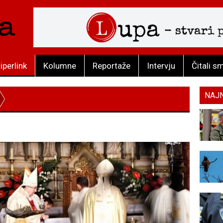
iperlink
Kolumne
Reportaže
Intervju
Čitali s
NAJ