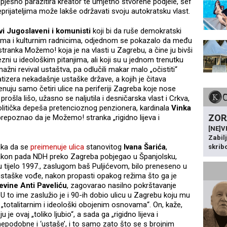
spješno parazitira kreator te umjetno stvorene podjele, šef
prijateljima može lakše održavati svoju autokratsku vlast.
vi Jugoslaveni i komunisti
koji bi da ruše demokratski
ma i kulturnim radnicima, odjednom se pokazalo da među
 stranka Možemo! koja je na vlasti u Zagrebu, a čine ju bivši
oprezni u ideološkim pitanjima, ali koji su u jednom trenutku
nažni revival ustaštva, pa odlučili makar malo „očistiti“
tizera nekadašnje ustaške države, a kojih je čitava
uju samo četiri ulice na periferiji Zagreba koje nose
ošla lišo, užasno se naljutila i desničarska vlast i Crkva,
olitička depeša pretencioznog penzionera, kardinala
Vinka
ZOR
 prepoznao da je Možemo! stranka „rigidno lijeva i
[NE]
Zabil
uka da se
preimenuje ulica
stanovitog
Ivana Šarića
,
skrib
 nakon pada NDH preko Zagreba pobjegao u Španjolsku,
mu tijelo 1997., zaslugom baš Puljićevom, bilo preneseno u
 ustaške vođe, nakon propasti opakog režima što ga je
evine Anti Paveliću
, zagovarao nasilno pokrštavanje
U to ime zaslužio je i 90-ih dobio ulicu u Zagrebu koju mu
a „totalitarnim i ideološki obojenim osnovama“. On, kaže,
 je ovaj „toliko ljubio“, a sada ga „rigidno lijeva i
epodobne i ‘ustaše’, i to samo zato što se s brojnim