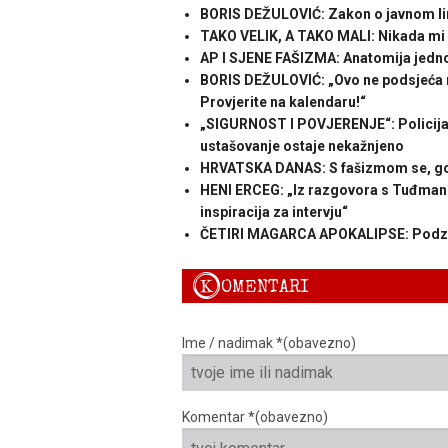
BORIS DEŽULOVIĆ: Zakon o javnom li
TAKO VELIK, A TAKO MALI: Nikada mi Sp
AP I SJENE FAŠIZMA: Anatomija jedn
BORIS DEŽULOVIĆ: „Ovo ne podsjeća n
Provjerite na kalendaru!“
„SIGURNOST I POVJERENJE“: Policija l
ustašovanje ostaje nekažnjeno
HRVATSKA DANAS: S fašizmom se, gosp
HENI ERCEG: „Iz razgovora s Tuđmano
inspiracija za intervju“
ČETIRI MAGARCA APOKALIPSE: Podzemn
K
OMENTARI
Ime / nadimak *(obavezno)
Komentar *(obavezno)