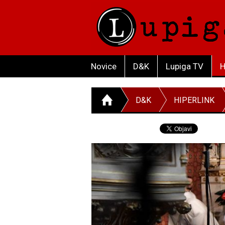
Novice
D&K
Lupiga TV
H
D&K
HIPERLINK