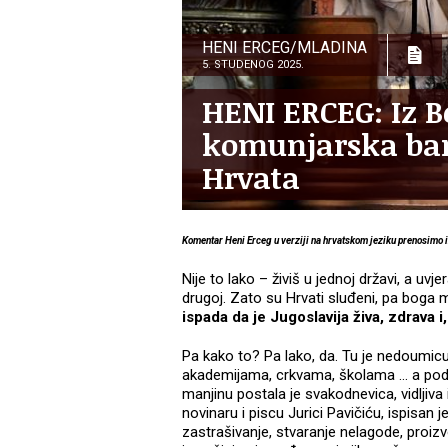
HENI ERCEG/MLADINA
5. STUDENOG 2025.
HENI ERCEG: Iz 
komunjarska ban
Hrvata
Komentar Heni Erceg u verziji na hrvatskom jeziku prenosimo 
Nije to lako – živiš u jednoj državi, a uvjer
drugoj. Zato su Hrvati sluđeni, pa boga 
ispada da je Jugoslavija živa, zdrava 
Pa kako to? Pa lako, da. Tu je nedoumicu t
akademijama, crkvama, školama … a podje
manjinu postala je svakodnevica, vidljiva 
novinaru i piscu Jurici Pavičiću, ispisan je
zastrašivanje, stvaranje nelagode, proizv