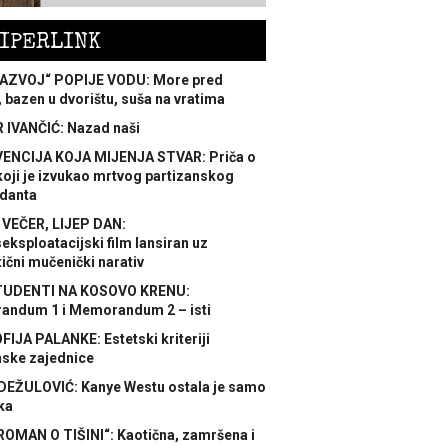
IPERLINK
AZVOJ“ POPIJE VODU: More pred
 bazen u dvorištu, suša na vratima
 IVANČIĆ: Nazad naši
ENCIJA KOJA MIJENJA STVAR: Priča o
koji je izvukao mrtvog partizanskog
danta
 VEČER, LIJEP DAN:
ksploatacijski film lansiran uz
ični mučenički narativ
TUDENTI NA KOSOVO KRENU:
ndum 1 i Memorandum 2 – isti
FIJA PALANKE: Estetski kriteriji
nske zajednice
DEŽULOVIĆ: Kanye Westu ostala je samo
ka
ROMAN O TIŠINI“: Kaotična, zamršena i