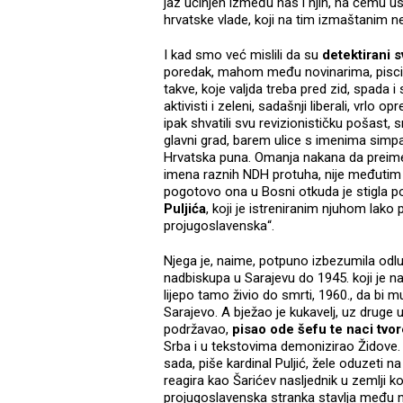
jaz učinjen između nas i njih, na čemu u
hrvatske vlade, koji na tim izmaštanim ne
I kad smo već mislili da su
detektirani s
poredak, mahom među novinarima, pisci
takve, koje valjda treba pred zid, spada i
aktivisti i zeleni, sadašnji liberali, vrlo 
ipak shvatili svu revizionističku pošast, s
glavni grad, barem ulice s imenima simpa
Hrvatska puna. Omanja nakana da preimen
imena raznih NDH protuha, nije međutim pr
pogotovo ona u Bosni otkuda je stigla p
Puljića
, koji je istreniranim njuhom lako
projugoslavenska“.
Njega je, naime, potpuno izbezumila odl
nadbiskupa u Sarajevu do 1945. koji je
lijepo tamo živio do smrti, 1960., da bi 
Sarajevo. A bježao je kukavelj, uz druge
podržavao,
pisao ode šefu te naci tvor
Srba i u tekstovima demonizirao Židove. 
sada, piše kardinal Puljić, žele oduzeti n
reagira kao Šarićev nasljednik u zemlji koju
projugoslavenska stranka stavlja među n