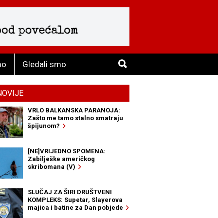
mo
Gledali smo
NOVIJE
VRLO BALKANSKA PARANOJA:
Zašto me tamo stalno smatraju
špijunom?
[NE]VRIJEDNO SPOMENA:
Zabilješke američkog
skribomana (V)
SLUČAJ ZA ŠIRI DRUŠTVENI
KOMPLEKS: Supetar, Slayerova
majica i batine za Dan pobjede