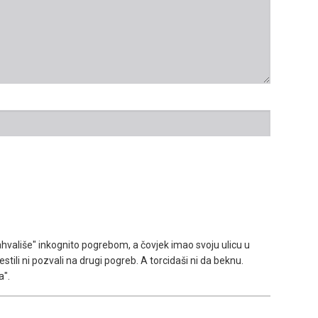
hvališe" inkognito pogrebom, a čovjek imao svoju ulicu u
estili ni pozvali na drugi pogreb. A torcidaši ni da beknu.
a".