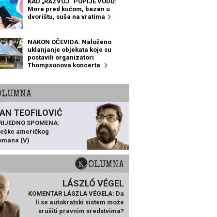
KAD „RAZVOJ“ POPIJE VODU:
More pred kućom, bazen u
dvorištu, suša na vratima
NAKON OČEVIDA: Naloženo
uklanjanje objekata koje su
postavili organizatori
Thompsonova koncerta
KOLUMNA
AN TEOFILOVIĆ
VRIJEDNO SPOMENA:
ješke američkog
omana (V)
KOLUMNA
LÁSZLÓ VÉGEL
KOMENTAR LÁSZLA VÉGELA: Da
li se autokratski sistem može
srušiti pravnim sredstvima?