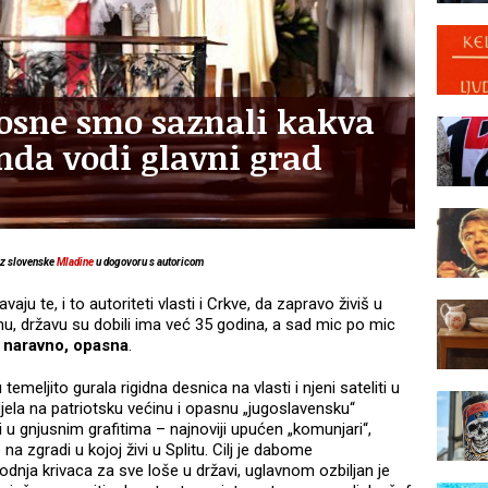
Bosne smo saznali kakva
da vodi glavni grad
iz slovenske
Mladine
u dogovoru s autoricom
avaju te, i to autoriteti vlasti i Crkve, da zapravo živiš u
mu, državu su dobili ima već 35 godina, a sad mic po mic
i, naravno, opasna
.
emeljito gurala rigidna desnica na vlasti i njeni sateliti u
la na patriotsku većinu i opasnu „jugoslavensku“
i u gnjusnim grafitima – najnoviji upućen „komunjari“,
 na zgradi u kojoj živi u Splitu. Cilj je dabome
odnja krivaca za sve loše u državi, uglavnom ozbiljan je