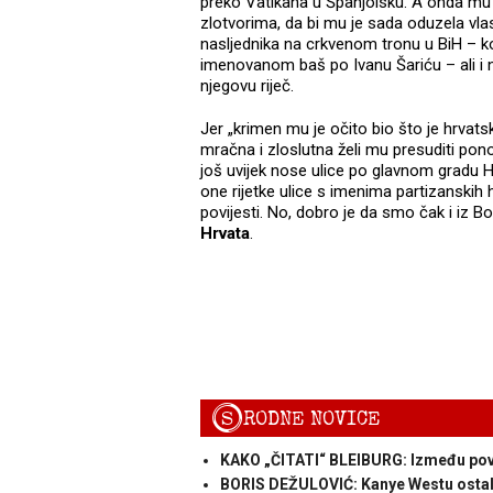
preko Vatikana u Španjolsku. A onda mu j
zlotvorima, da bi mu je sada oduzela vla
nasljednika na crkvenom tronu u BiH – k
imenovanom baš po Ivanu Šariću – ali i n
njegovu riječ.
Jer „krimen mu je očito bio što je hrvatski
mračna i zloslutna želi mu presuditi pono
još uvijek nose ulice po glavnom gradu Hrv
one rijetke ulice s imenima partizanski
povijesti. No, dobro je da smo čak i iz 
Hrvata
.
S
RODNE NOVICE
KAKO „ČITATI“ BLEIBURG: Između povi
BORIS DEŽULOVIĆ: Kanye Westu ostal