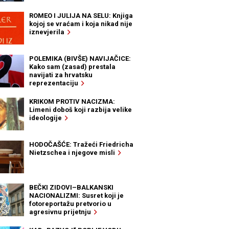
ROMEO I JULIJA NA SELU: Knjiga
kojoj se vraćam i koja nikad nije
iznevjerila
POLEMIKA (BIVŠE) NAVIJAČICE:
Kako sam (zasad) prestala
navijati za hrvatsku
reprezentaciju
KRIKOM PROTIV NACIZMA:
Limeni doboš koji razbija velike
ideologije
HODOČAŠĆE: Tražeći Friedricha
Nietzschea i njegove misli
BEČKI ZIDOVI–BALKANSKI
NACIONALIZMI: Susret koji je
fotoreportažu pretvorio u
agresivnu prijetnju