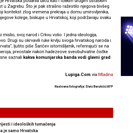
e Hrvatska podarila ulicu kao i tolikim drugim ustaškim
st u Zagrebu. Što je pak strašno ražestilo njegova bivšeg
oji kontekst zlog vremena prekraja u domu umirovljenika,
jegove kolege, biskupe u Hrvatskoj, koji podržavaju svaku
 mislio, svoj narod i Crkvu volio. I jedna ideologija,
vo. Drugi su okrvavili ruke krvlju svoga hrvatskog naroda i
ata“, ljutito piše Šarićev istomišljenik, referirajući se na
h heroja, preostale nakon hadezeove sveobuhvatne čistke
Bosne saznali
kakva komunjarska banda vodi glavni grad
Lupiga.Com
via
Mladina
Naslovna fotografija: Elvis Barukčić/AFP
jesti i ideoloških tumačenja
a je samo Hrvatska