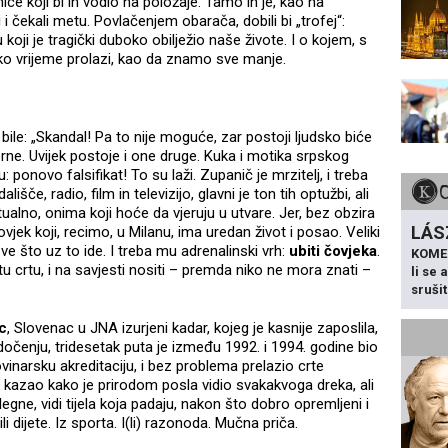
ice koji bi ih vodio na položaje. Tamo ih je, kao na
i i čekali metu. Povlačenjem obarača, dobili bi „trofej“:
 koji je tragički duboko obilježio naše živote. I o kojem, s
ko vrijeme prolazi, kao da znamo sve manje.
 bile: „Skandal! Pa to nije moguće, zar postoji ljudsko biće
e. Uvijek postoje i one druge. Kuka i motika srpskog
ponovo falsifikat! To su laži. Zupanič je mrzitelj, i treba
išče, radio, film in televizijo, glavni je ton tih optužbi, ali
ntualno, onima koji hoće da vjeruju u utvare. Jer, bez obzira
LÁS
čovjek koji, recimo, u Milanu, ima uredan život i posao. Veliki
e što uz to ide. I treba mu adrenalinski vrh:
ubiti čovjeka
.
KOME
i tu crtu, i na savjesti nositi – premda niko ne mora znati –
li se
sruši
c
, Slovenac u JNA izurjeni kadar, kojeg je kasnije zaposlila,
dočenju, tridesetak puta je između 1992. i 1994. godine bio
ovinarsku akreditaciju, i bez problema prelazio crte
ua kazao kako je prirodom posla vidio svakakvoga dreka, ali
legne, vidi tijela koja padaju, nakon što dobro opremljeni i
i dijete. Iz sporta. I(li) razonoda. Mučna priča.