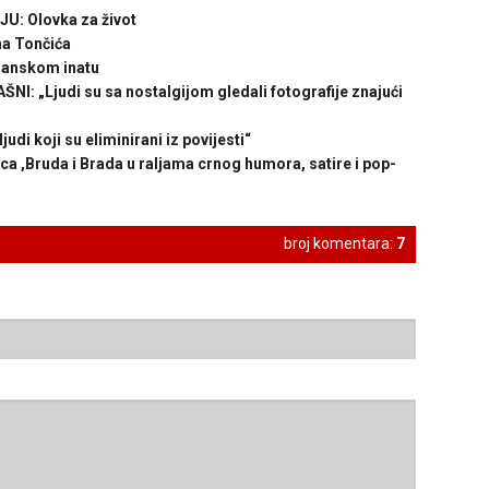
: Olovka za život
na Tončića
anskom inatu
 „Ljudi su sa nostalgijom gledali fotografije znajući
 koji su eliminirani iz povijesti“
 ,Bruda i Brada u raljama crnog humora, satire i pop-
broj komentara:
7