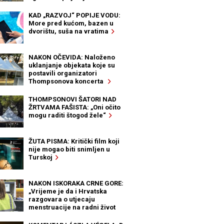
KAD „RAZVOJ“ POPIJE VODU:
More pred kućom, bazen u
dvorištu, suša na vratima
NAKON OČEVIDA: Naloženo
uklanjanje objekata koje su
postavili organizatori
Thompsonova koncerta
THOMPSONOVI ŠATORI NAD
ŽRTVAMA FAŠISTA: „Oni očito
mogu raditi štogod žele“
ŽUTA PISMA: Kritički film koji
nije mogao biti snimljen u
Turskoj
NAKON ISKORAKA CRNE GORE:
„Vrijeme je da i Hrvatska
razgovara o utjecaju
menstruacije na radni život
žena“