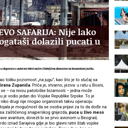
O SAFARIJA: Nije lako
ogataši dolazili pucati u
 a u dogovoru s autorom tekst našim čitateljima donosimo na bosanskom jeziku.
ao toliku pozornost „na jugu“, kao što je to slučaj sa
irana Zupaniča
. Priča je, stvarno, jeziva: u ratu u Bosni,
li se – na nivou patološke bizarnosti – jedna može
oju je vodio jedan dio Vojske Republike Srpske. To je
niko drugi nije mogao organizirati takvu operaciju:
tojala je mogućnost da se osoba prijavi za to da dođe na
, sa zaštićenog snajperskog gnijezda,
puca u živo meso
krvave avanture, dovezli bi se prvo avionom u Beograd,
rdo iznad Sarajeva gdje je bio glavni ratni štab vojske