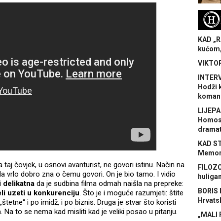
H
KAD „R
kućom,
VIKTOR
INTERV
Hodži 
koman
LIJEPA
Homose
dramat
KAD S
Memora
 taj čovjek, u osnovi avanturist, ne govori istinu. Način na
FILOZO
e da vrlo dobro zna o čemu govori. On je bio tamo. I vidio
huliga
i delikatna
da je sudbina filma odmah naišla na prepreke:
BORIS 
eli uzeti u konkurenciju
. Što je i moguće razumjeti: štite
Hrvats
štetne“ i po imidž, i po biznis. Druga je stvar što koristi
a. Na to se nema kad misliti kad je veliki posao u pitanju.
„MALI 