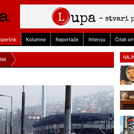
iperlink
Kolumne
Reportaže
Intervju
Čitali s
NAJ
INK