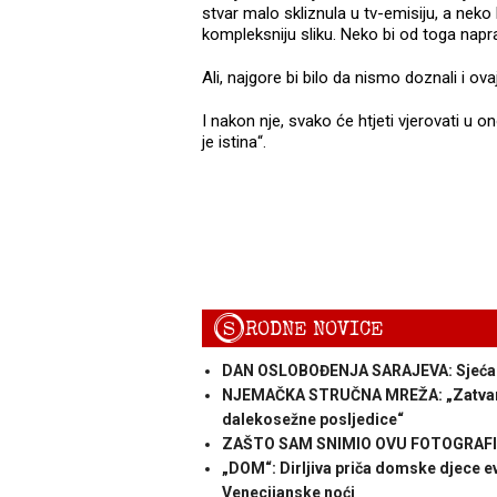
stvar malo skliznula u tv-emisiju, a nek
kompleksniju sliku. Neko bi od toga napra
Ali, najgore bi bilo da nismo doznali i ova
I nakon nje, svako će htjeti vjerovati u on
je istina“.
S
RODNE NOVICE
DAN OSLOBOĐENJA SARAJEVA: Sjećanja
NJEMAČKA STRUČNA MREŽA: „Zatvaranje
dalekosežne posljedice“
ZAŠTO SAM SNIMIO OVU FOTOGRAFIJU
„DOM“: Dirljiva priča domske djece eva
Venecijanske noći