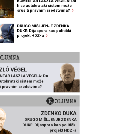
KOMENTAR LÁSZLA VÉGELA: Da
li se autokratski sistem može
srušiti pravnim sredstvima?
DRUGO MIŠLJENJE ZDENKA
DUKE: Dijaspora kao politički
projekt HDZ-a
KOLUMNA
ZLÓ VÉGEL
NTAR LÁSZLA VÉGELA: Da
 autokratski sistem može
ti pravnim sredstvima?
KOLUMNA
ZDENKO DUKA
DRUGO MIŠLJENJE ZDENKA
DUKE: Dijaspora kao politički
projekt HDZ-a