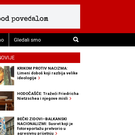
mo
Gledali smo
NOVIJE
KRIKOM PROTIV NACIZMA:
Limeni doboš koji razbija velike
ideologije
HODOČAŠĆE: Tražeći Friedricha
Nietzschea i njegove misli
BEČKI ZIDOVI–BALKANSKI
NACIONALIZMI: Susret koji je
fotoreportažu pretvorio u
agresivnu prijetnju