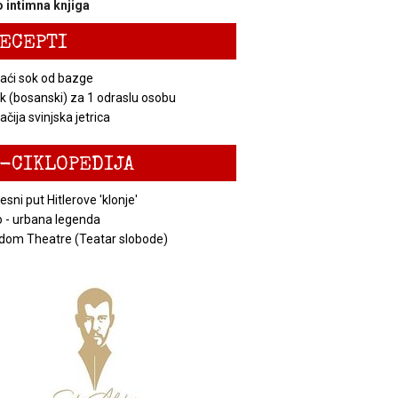
 intimna knjiga
ECEPTI
ći sok od bazge
k (bosanski) za 1 odraslu osobu
čija svinjska jetrica
-CIKLOPEDIJA
esni put Hitlerove 'klonje'
 - urbana legenda
dom Theatre (Teatar slobode)