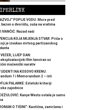
IPERLINK
AZVOJ“ POPIJE VODU: More pred
 bazen u dvorištu, suša na vratima
 IVANČIĆ: Nazad naši
ENCIJA KOJA MIJENJA STVAR: Priča o
koji je izvukao mrtvog partizanskog
danta
 VEČER, LIJEP DAN:
ksploatacijski film lansiran uz
ični mučenički narativ
TUDENTI NA KOSOVO KRENU:
ndum 1 i Memorandum 2 – isti
FIJA PALANKE: Estetski kriteriji
nske zajednice
DEŽULOVIĆ: Kanye Westu ostala je samo
ka
ROMAN O TIŠINI“: Kaotična, zamršena i