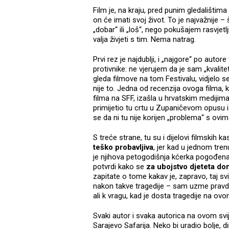
Film je, na kraju, pred punim gledališti
on će imati svoj život. To je najvažnije – 
„dobar“ ili „loš“, nego pokušajem rasvjetl
valja živjeti s tim. Nema natrag.
Prvi rez je najdublji, i „najgore“ po autor
protivnike: ne vjerujem da je sam „kvalite
gleda filmove na tom Festivalu, vidjelo se
nije to. Jedna od recenzija ovoga filma, 
filma na SFF, izašla u hrvatskim medijima
primijetio tu crtu u Zupaničevom opusu i k
se da ni tu nije korijen „problema“ s ovi
S treće strane, tu su i dijelovi filmskih kas
teško probavljiva
, jer kad u jednom trenu
je njihova petogodišnja kćerka pogođen
potvrdi kako se
za ubojstvo djeteta do
zapitate o tome kakav je, zapravo, taj sv
nakon takve tragedije – sam uzme pravdu
ali k vragu, kad je dosta tragedije na ov
Svaki autor i svaka autorica na ovom svije
Sarajevo Safarija. Neko bi uradio bolje, di