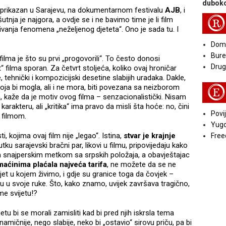
duboko
ma prikazan u Sarajevu, na dokumentarnom festivalu
AJB
, i
R
šutnja je najgora, a ovdje se i ne bavimo time je li film
jivanja fenomena „neželjenog djeteta“. Ono je sada tu. I
Doma
Bure
e filma je što su prvi „progovorili“. To često donosi
Druga
t“ filma sporan. Za četvrt stoljeća, koliko ovaj hroničar
, tehnički i kompozicijski desetine slabijih uradaka. Dakle,
koja bi mogla, ali i ne mora, biti povezana sa neizborom
E
, kaže da je motiv ovog filma – senzacionalistički. Nisam
arakteru, ali „kritika“ ima pravo da misli šta hoće: no, čini
Povij
m filmom.
Yugo
ti, kojima ovaj film nije „legao“. Istina,
stvar je krajnje
Free
tku sarajevski bračni par, likovi u filmu, pripovijedaju kako
a snajperskim metkom sa srpskih položaja, a obavještajac
maćinima plaćala najveća tarifa
, ne možete da se ne
ijet u kojem živimo, i gdje su granice toga da čovjek –
 u svoje ruke. Što, kako znamo, uvijek završava tragično,
ome svijetu!?
tu bi se morali zamisliti kad bi pred njih iskrsla tema
namičnije, nego slabije, neko bi „ostavio“ sirovu priču, pa bi