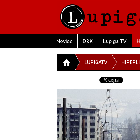
Novice
D&K
Lupiga TV
H
LUPIGATV
HIPERL