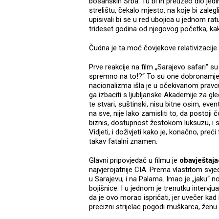
bosanskih Srba. Tu bi ih preuzeo dio jedin
strelištu, čekalo mjesto, na koje bi zalegl
upisivali bi se u red ubojica u jednom ratu
trideset godina od njegovog početka, ka
Čudna je ta moć čovjekove relativizacije.
Prve reakcije na film „Sarajevo safari“ su
spremno na to!?“ To su one dobronamjern
nacionalizma išla je u očekivanom pravcu: 
ga izbaciti s ljubljanske Akademije za gledal
te stvari, suštinski, nisu bitne osim, eve
na sve, nije lako zamisliti to, da postoji 
biznis, dostupnost žestokom luksuzu, i sv
Vidjeti, i doživjeti kako je, konačno, preć
takav fatalni znamen.
Glavni pripovjedač u filmu je
obavještaja
najvjerojatnije CIA. Prema vlastitom svje
u Sarajevu, i na Palama. Imao je „jaku“ n
bojišnice. I u jednom je trenutku intervj
da je ovo morao ispričati, jer uvečer kad 
precizni strijelac pogodi muškarca, ženu il