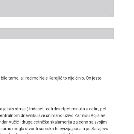
ilo tamo, ali recimo Nele Karajlić to nije činio. On jeste
e bilo struje ( trideset -cetrdesetpet minuta u cetiri, pet
u centralnom dnevniku,sve snimano uzivo.Zar nisu Vojislav
ksandar Vučić i druga cetnička skalamerija zajedno sa svojim
e samo mogla stvoriti sumska televizija,pucala po Sarajevu