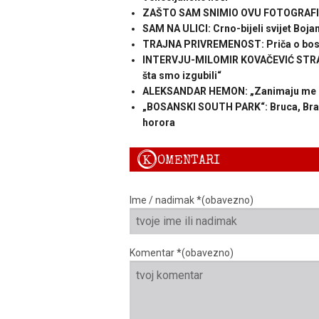
ZAŠTO SAM SNIMIO OVU FOTOGRAFIJU
SAM NA ULICI: Crno-bijeli svijet Boja
TRAJNA PRIVREMENOST: Priča o bos
INTERVJU-MILOMIR KOVAČEVIĆ STRAŠNI:
šta smo izgubili“
ALEKSANDAR HEMON: „Zanimaju me ljudi
„BOSANSKI SOUTH PARK“: Bruca, Braca
horora
K
OMENTARI
Ime / nadimak *(obavezno)
Komentar *(obavezno)