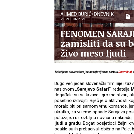
AHMED BURIĆ/DNEVNIK
29. RUJNA 2022.
FENOMEN SARAJEV
zamisliti da su b
živo meso ljudi
Tekst je na slovenskom jeziku objavljen na portalu
Dnevnik.si
,
Dugo već jedan slovenački film nije izazv
naslovom
„Sarajevo Safari“
, redatelja
M
događale su se krvave i grozne stvari, a
posebno izdvojiti. Riječ je o aktivnosti k
moralo biti pri samom vrhu komande, jer 
ukratko, za vrijeme opsade Sarajeva pos
položaje, i uz ozbiljnu novčanu naknadu
ljudi u gradu
. Bogati posjetioci, željni 
odakle su ih prebacivali obično na Pale, b