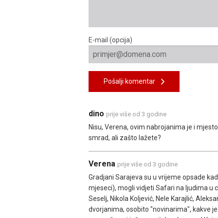
E-mail (opcija)
Pošalji komentar
dino
prije više od 3 godine
Nisu, Verena, ovim nabrojanima je i mjesto b
smrad, ali zašto lažete?
Verena
prije više od 3 godine
Gradjani Sarajeva su u vrijeme opsade kada j
mjeseci), mogli vidjeti Safari na ljudima 
Seselj, Nikola Koljević, Nele Karajlić, Ale
dvorjanima, osobito "novinarima", kakve j