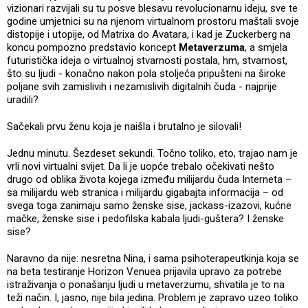
vizionari razvijali su tu posve blesavu revolucionarnu ideju, sve te
godine umjetnici su na njenom virtualnom prostoru maštali svoje
distopije i utopije, od Matrixa do Avatara, i kad je Zuckerberg na
koncu pompozno predstavio koncept
Metaverzuma
, a smjela
futuristička ideja o virtualnoj stvarnosti postala, hm, stvarnost,
što su ljudi - konačno nakon pola stoljeća pripušteni na široke
poljane svih zamislivih i nezamislivih digitalnih čuda - najprije
uradili?
Sačekali prvu ženu koja je naišla i brutalno je silovali!
Jednu minutu. Šezdeset sekundi. Točno toliko, eto, trajao nam je
vrli novi virtualni svijet. Da li je uopće trebalo očekivati nešto
drugo od oblika života kojega između milijardu čuda Interneta –
sa milijardu web stranica i milijardu gigabajta informacija – od
svega toga zanimaju samo ženske sise, jackass-izazovi, kućne
mačke, ženske sise i pedofilska kabala ljudi-guštera? I ženske
sise?
Naravno da nije: nesretna Nina, i sama psihoterapeutkinja koja se
na beta testiranje Horizon Venuea prijavila upravo za potrebe
istraživanja o ponašanju ljudi u metaverzumu, shvatila je to na
teži način. I, jasno, nije bila jedina. Problem je zapravo uzeo toliko