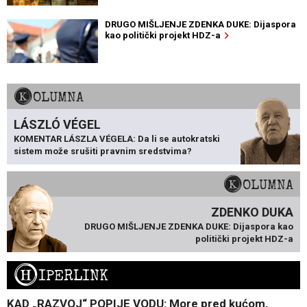
DRUGO MIŠLJENJE ZDENKA DUKE: Dijaspora
kao politički projekt HDZ-a
KOLUMNA
LÁSZLÓ VÉGEL
KOMENTAR LÁSZLA VÉGELA: Da li se autokratski
sistem može srušiti pravnim sredstvima?
KOLUMNA
ZDENKO DUKA
DRUGO MIŠLJENJE ZDENKA DUKE: Dijaspora kao
politički projekt HDZ-a
H
IPERLINK
KAD „RAZVOJ“ POPIJE VODU: More pred kućom,