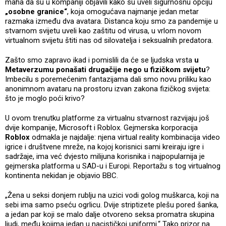
maha da su u kompaniji objavili kako su uveli sigurnosnu opciju
„osobne granice“
, koja omogućava najmanje jedan metar
razmaka između dva avatara. Distanca koju smo za pandemije u
stvarnom svijetu uveli kao zaštitu od virusa, u vrlom novom
virtualnom svijetu štiti nas od silovatelja i seksualnih predatora.
Zašto smo zapravo ikad i pomislili da će se ljudska vrsta
u
Metaverzumu ponašati drugačije nego u fizičkom svijetu
?
Imbecilu s poremećenim fantazijama dali smo novu priliku kao
anonimnom avataru na prostoru izvan zakona fizičkog svijeta:
što je moglo poći krivo?
U ovom trenutku platforme za virtualnu stvarnost razvijaju još
dvije kompanije, Microsoft i Roblox. Gejmerska korporacija
Roblox
odmakla je najdalje: njena virtual reality kombinacija video
igrice i društvene mreže, na kojoj korisnici sami kreiraju igre i
sadržaje, ima već dvjesto milijuna korisnika i najpopularnija je
gejmerska platforma u SAD-u i Europi. Reportažu s tog virtualnog
kontinenta nekidan je objavio BBC.
„Žena u seksi donjem rublju na uzici vodi golog muškarca, koji na
sebi ima samo pseću ogrlicu. Dvije striptizete plešu pored šanka,
a jedan par koji se malo dalje otvoreno seksa promatra skupina
ljudi, među kojima jedan u nacističkoj uniformi.“ Tako prizor na