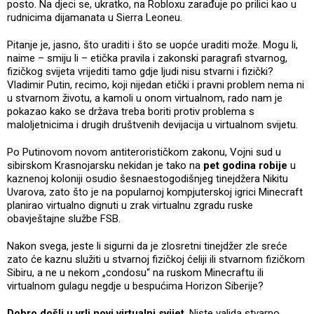
posto. Na djeci se, ukratko, na Robloxu zarađuje po prilici kao u
rudnicima dijamanata u Sierra Leoneu.
Pitanje je, jasno, što uraditi i što se uopće uraditi može. Mogu li,
naime – smiju li – etička pravila i zakonski paragrafi stvarnog,
fizičkog svijeta vrijediti tamo gdje ljudi nisu stvarni i fizički?
Vladimir Putin, recimo, koji nijedan etički i pravni problem nema ni
u stvarnom životu, a kamoli u onom virtualnom, rado nam je
pokazao kako se država treba boriti protiv problema s
maloljetnicima i drugih društvenih devijacija u virtualnom svijetu.
Po Putinovom novom antiterorističkom zakonu, Vojni sud u
sibirskom Krasnojarsku nekidan je tako na
pet godina robije
u
kaznenoj koloniji osudio šesnaestogodišnjeg tinejdžera Nikitu
Uvarova, zato što je na popularnoj kompjuterskoj igrici Minecraft
planirao virtualno dignuti u zrak virtualnu zgradu ruske
obavještajne službe FSB.
Nakon svega, jeste li sigurni da je zlosretni tinejdžer zle sreće
zato će kaznu služiti u stvarnoj fizičkoj ćeliji ili stvarnom fizičkom
Sibiru, a ne u nekom „condosu“ na ruskom Minecraftu ili
virtualnom gulagu negdje u bespućima Horizon Siberije?
Dobro došli u vrli novi virtualni svijet
. Niste valjda stvarno