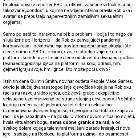
Robloxu opisuje reporter BBC-a, otkrivši zasebne virtualne sobe,
takozvane „condos“, u kojima ne vrijede interna pravila Robloxa i
avatari se prepuštaju najperverznijim zamislivim seksualnim
orgijama.
Samo po sebi to, naravno, ne bi bio problem – bolje i to nego da
siluju žene po Horizonu – da Roblox zahvaljujući pandemiji
koronavirusa i lockdownu nije postao najpopularnije okupljalište
djece: samo u SAD-u, recimo, svoje slobodno vrijeme na toj
platformi koriste dvije trećine djece od devet do dvanaest godina.
Dvanaestogodišnja djeca na platformi na kojoj odrasli, hm,
gejmeri igraju svoje, hm, igrice: što može poći ukrivo?
Istih tih dana Quintin Smith, novinar outleta People Make Games,
otkrio je slučaj dvanaestogodišnje djevojčice koja je na Robloxu
radila na razvoju video igrica, doživjevši grubo i eksplicitno
seksualno uznemiravanje od strane starijeg developera. Pročitate
li gornju rečenicu još jednom, vidjet ćete da seksualno
uznemiravana dvanaestogodišnja djevojčica na Robloxu zapravo
radi i da je napadnuta – na poslu. U vrlom novom virtualno svijetu,
hvala virtualnom bogu,
nema dobne granice za rad
, a od
svakog dolara kojega talentirani mališani zarade kreirajući nove
igre i sadržaje na Robloxu, ta platforma uzima i do osamdeset