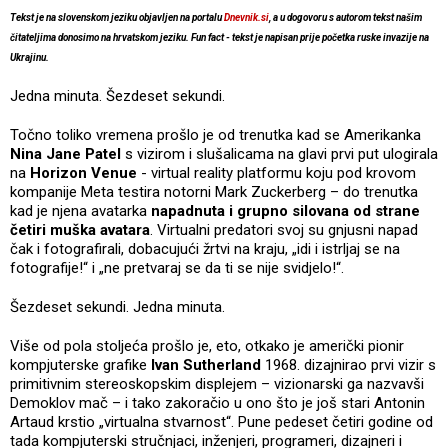
Tekst je na slovenskom jeziku objavljen na portalu
Dnevnik.si
, a u dogovoru s autorom tekst našim
čitateljima donosimo na hrvatskom jeziku. Fun fact - tekst je napisan prije početka ruske invazije na
Ukrajinu.
Jedna minuta. Šezdeset sekundi.
Točno toliko vremena prošlo je od trenutka kad se Amerikanka
Nina Jane Patel
s vizirom i slušalicama na glavi prvi put ulogirala
na
Horizon Venue
- virtual reality platformu koju pod krovom
kompanije Meta testira notorni Mark Zuckerberg – do trenutka
kad je njena avatarka
napadnuta i grupno silovana od strane
četiri muška avatara
. Virtualni predatori svoj su gnjusni napad
čak i fotografirali, dobacujući žrtvi na kraju, „idi i istrljaj se na
fotografije!“ i „ne pretvaraj se da ti se nije svidjelo!“.
Šezdeset sekundi. Jedna minuta.
Više od pola stoljeća prošlo je, eto, otkako je američki pionir
kompjuterske grafike
Ivan Sutherland
1968. dizajnirao prvi vizir s
primitivnim stereoskopskim displejem – vizionarski ga nazvavši
Demoklov mač – i tako zakoračio u ono što je još stari Antonin
Artaud krstio „virtualna stvarnost“. Pune pedeset četiri godine od
tada kompjuterski stručnjaci, inženjeri, programeri, dizajneri i