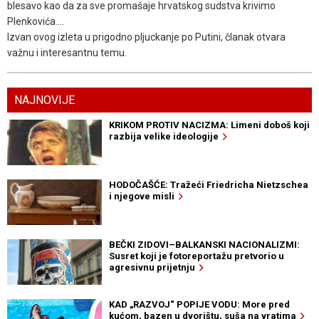
blesavo kao da za sve promašaje hrvatskog sudstva krivimo
Plenkovića....
Izvan ovog izleta u prigodno pljuckanje po Putini, članak otvara
važnu i interesantnu temu.
NAJNOVIJE
KRIKOM PROTIV NACIZMA: Limeni doboš koji
razbija velike ideologije
HODOČAŠĆE: Tražeći Friedricha Nietzschea
i njegove misli
BEČKI ZIDOVI–BALKANSKI NACIONALIZMI:
Susret koji je fotoreportažu pretvorio u
agresivnu prijetnju
KAD „RAZVOJ“ POPIJE VODU: More pred
kućom, bazen u dvorištu, suša na vratima