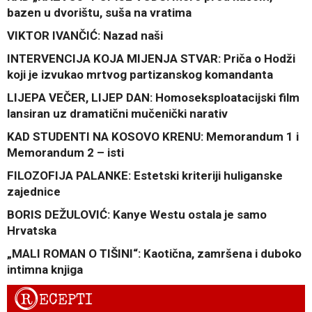
bazen u dvorištu, suša na vratima
VIKTOR IVANČIĆ: Nazad naši
INTERVENCIJA KOJA MIJENJA STVAR: Priča o Hodži
koji je izvukao mrtvog partizanskog komandanta
LIJEPA VEČER, LIJEP DAN: Homoseksploatacijski film
lansiran uz dramatični mučenički narativ
KAD STUDENTI NA KOSOVO KRENU: Memorandum 1 i
Memorandum 2 – isti
FILOZOFIJA PALANKE: Estetski kriteriji huliganske
zajednice
BORIS DEŽULOVIĆ: Kanye Westu ostala je samo
Hrvatska
„MALI ROMAN O TIŠINI“: Kaotična, zamršena i duboko
intimna knjiga
R
ECEPTI