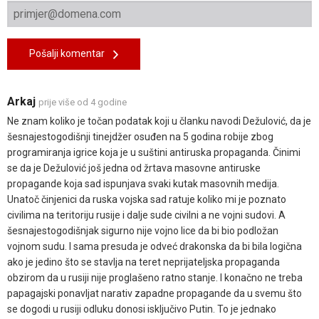
Pošalji komentar
Arkaj
prije više od 4 godine
Ne znam koliko je točan podatak koji u članku navodi Dežulović, da je
šesnajestogodišnji tinejdžer osuđen na 5 godina robije zbog
programiranja igrice koja je u suštini antiruska propaganda. Činimi
se da je Dežulović još jedna od žrtava masovne antiruske
propagande koja sad ispunjava svaki kutak masovnih medija.
Unatoč činjenici da ruska vojska sad ratuje koliko mi je poznato
civilima na teritoriju rusije i dalje sude civilni a ne vojni sudovi. A
šesnajestogodišnjak sigurno nije vojno lice da bi bio podložan
vojnom sudu. I sama presuda je odveć drakonska da bi bila logična
ako je jedino što se stavlja na teret neprijateljska propaganda
obzirom da u rusiji nije proglašeno ratno stanje. I konačno ne treba
papagajski ponavljat narativ zapadne propagande da u svemu što
se dogodi u rusiji odluku donosi isključivo Putin. To je jednako