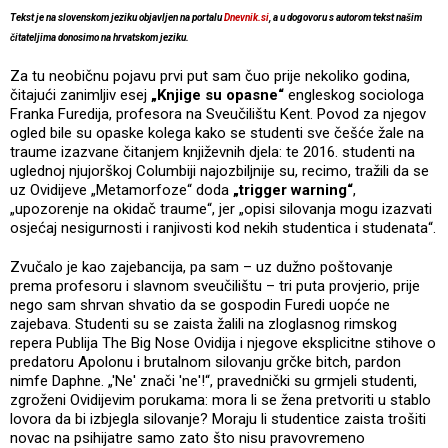
Tekst je na slovenskom jeziku objavljen na portalu
Dnevnik.si
, a u dogovoru s autorom tekst našim
čitateljima donosimo na hrvatskom jeziku.
Za tu neobičnu pojavu prvi put sam čuo prije nekoliko godina,
čitajući zanimljiv esej
„Knjige su opasne“
engleskog sociologa
Franka Furedija, profesora na Sveučilištu Kent. Povod za njegov
ogled bile su opaske kolega kako se studenti sve češće žale na
traume izazvane čitanjem književnih djela: te 2016. studenti na
uglednoj njujorškoj Columbiji najozbiljnije su, recimo, tražili da se
uz Ovidijeve „Metamorfoze“ doda
„trigger warning“
,
„upozorenje na okidač traume“, jer „opisi silovanja mogu izazvati
osjećaj nesigurnosti i ranjivosti kod nekih studentica i studenata“.
Zvučalo je kao zajebancija, pa sam – uz dužno poštovanje
prema profesoru i slavnom sveučilištu – tri puta provjerio, prije
nego sam shrvan shvatio da se gospodin Furedi uopće ne
zajebava. Studenti su se zaista žalili na zloglasnog rimskog
repera Publija The Big Nose Ovidija i njegove eksplicitne stihove o
predatoru Apolonu i brutalnom silovanju grčke bitch, pardon
nimfe Daphne. „'Ne' znači 'ne'!“, pravednički su grmjeli studenti,
zgroženi Ovidijevim porukama: mora li se žena pretvoriti u stablo
lovora da bi izbjegla silovanje? Moraju li studentice zaista trošiti
novac na psihijatre samo zato što nisu pravovremeno