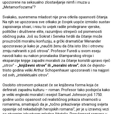
upozorene na seksualno zlostavljanje nimfi i muza u
„Metamorfozama“?
Svakako, suvremena mladost nije prva otkrila opasnosti čitanja.
Na njih se upozorava sve otkako je čovjek uopće izmislio sustav
zapisivanja stvari, i nisu to uvijek radile privilegirane vjerske,
političke i društvene elite, razumljivo strepeći od pismenosti
običnog puka. Još su Sokrat i Seneka tvrdili da čitanje može
prouzročiti moralnu konfuziju, a grčki dramatičar Menander
upozoravao je kako je „naučiti ženu da čita isto što i otrovnu
zmiju nahraniti s još otrova“. Profesor Furedi u svom eseju
navodi kako su nakon pronalaska štamparskog stroja i
ekspanzije knjige zapadni moralisti za čitanje koristili upravo riječ
„otrov“ -
„književni otrov“ ili „moralni otrov“
, dok će dvjesto-
tristo godina veliki Arthur Schopenhauer upozoravati i na najgori
od svih, „intelektualni otrov“.
Osobito otrovnom pokazat će se književna forma koja će
definirati zapadnu kulturu – roman. Profesor tako podsjeća kako
je veliki engleski moralist i esejist Samuel Johnson još 1750.
godine uočio opasnost od realističnog prikaza stvarnosti u
romanima, smatrajući da je „točno prikazivanje stvarnog svijeta
opasnije od nekadašnjih herojskih romansi“, jer je u izravnoj vezi
sa stvarnim iskustvom mladog čitatelja. Popularnost romana u