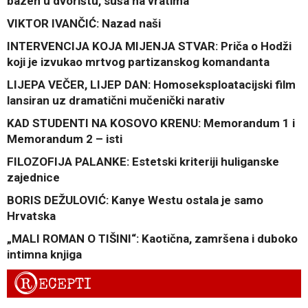
bazen u dvorištu, suša na vratima
VIKTOR IVANČIĆ: Nazad naši
INTERVENCIJA KOJA MIJENJA STVAR: Priča o Hodži
koji je izvukao mrtvog partizanskog komandanta
LIJEPA VEČER, LIJEP DAN: Homoseksploatacijski film
lansiran uz dramatični mučenički narativ
KAD STUDENTI NA KOSOVO KRENU: Memorandum 1 i
Memorandum 2 – isti
FILOZOFIJA PALANKE: Estetski kriteriji huliganske
zajednice
BORIS DEŽULOVIĆ: Kanye Westu ostala je samo
Hrvatska
„MALI ROMAN O TIŠINI“: Kaotična, zamršena i duboko
intimna knjiga
R
ECEPTI