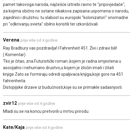
pamet takovoga naroda, najčešće iztriebi ravno te "pripovjedače",
za kojima obično ne ostane nikakova zapisana uspomena o narodu,
zajednici i družstvu. tu slabost su europski "kolonizatori" onomadne
pri "odkrivanju svieta" obilno koristili ter izkorišćivali.
Verena
prije više od 4 godine
Ray Bradbury vas pozdravlja! I Fahrenheit 451. Živi i zdravi bili!
( Komentar)
Tko je čitao, zna.Futuristički roman ,kojem je radna smjestena u
asocijalno i nehumano drustvo,u kojem je zločin imati i čitati
knjige.Zato se formiraju odredi spaljivaca knjiga,koje gore na 451
fahrenheita.
Distopijske drzave iz budućnosti,koje su se primakle sadasnjosti.
zvir12
prije više od 4 godine
Mladi su se na koncu pretvorili u mrtvu prirodu.
Kate/Kaja
prije više od 4 godine