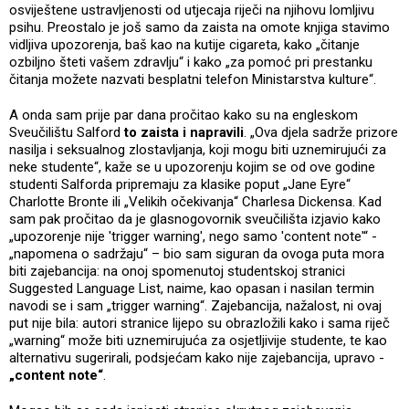
osviještene ustravljenosti od utjecaja riječi na njihovu lomljivu
psihu. Preostalo je još samo da zaista na omote knjiga stavimo
vidljiva upozorenja, baš kao na kutije cigareta, kako „čitanje
ozbiljno šteti vašem zdravlju“ i kako „za pomoć pri prestanku
čitanja možete nazvati besplatni telefon Ministarstva kulture“.
A onda sam prije par dana pročitao kako su na engleskom
Sveučilištu Salford
to zaista i napravili
. „Ova djela sadrže prizore
nasilja i seksualnog zlostavljanja, koji mogu biti uznemirujući za
neke studente“, kaže se u upozorenju kojim se od ove godine
studenti Salforda pripremaju za klasike poput „Jane Eyre“
Charlotte Bronte ili „Velikih očekivanja“ Charlesa Dickensa. Kad
sam pak pročitao da je glasnogovornik sveučilišta izjavio kako
„upozorenje nije 'trigger warning', nego samo 'content note'“ -
„napomena o sadržaju“ – bio sam siguran da ovoga puta mora
biti zajebancija: na onoj spomenutoj studentskoj stranici
Suggested Language List, naime, kao opasan i nasilan termin
navodi se i sam „trigger warning“. Zajebancija, nažalost, ni ovaj
put nije bila: autori stranice lijepo su obrazložili kako i sama riječ
„warning“ može biti uznemirujuća za osjetljivije studente, te kao
alternativu sugerirali, podsjećam kako nije zajebancija, upravo -
„content note“
.