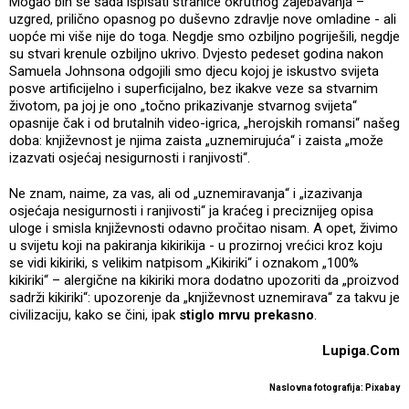
Mogao bih se sada ispisati stranice okrutnog zajebavanja –
uzgred, prilično opasnog po duševno zdravlje nove omladine - ali
uopće mi više nije do toga. Negdje smo ozbiljno pogriješili, negdje
su stvari krenule ozbiljno ukrivo. Dvjesto pedeset godina nakon
Samuela Johnsona odgojili smo djecu kojoj je iskustvo svijeta
posve artificijelno i superficijalno, bez ikakve veze sa stvarnim
životom, pa joj je ono „točno prikazivanje stvarnog svijeta“
opasnije čak i od brutalnih video-igrica, „herojskih romansi“ našeg
doba: književnost je njima zaista „uznemirujuća“ i zaista „može
izazvati osjećaj nesigurnosti i ranjivosti“.
Ne znam, naime, za vas, ali od „uznemiravanja“ i „izazivanja
osjećaja nesigurnosti i ranjivosti“ ja kraćeg i preciznijeg opisa
uloge i smisla književnosti odavno pročitao nisam. A opet, živimo
u svijetu koji na pakiranja kikirikija - u prozirnoj vrećici kroz koju
se vidi kikiriki, s velikim natpisom „Kikiriki“ i oznakom „100%
kikiriki“ – alergične na kikiriki mora dodatno upozoriti da „proizvod
sadrži kikiriki“: upozorenje da „književnost uznemirava“ za takvu je
civilizaciju, kako se čini, ipak
stiglo mrvu prekasno
.
Lupiga.Com
Naslovna fotografija: Pixabay