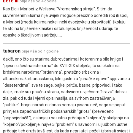
bere III
prije više od 4 godine
Kao Eloi i Morloci iz Wellsova "Vremenskog stroja". S tim da
suvremenim Eloima nije uvijek moguće precizno odrediti rod ili spol,
a Morloci (među kojima neke i neki dvocjevke u skrovitosti) školuju
te što na književne klasike i ostalu lijepu književnost udaraju te
opaske o škodljivom sadržaju.....
tubaron
prije više od 4 godine
daklë, ono čto su starima dubrovčanima i kotoranima bile knjige i
"pjesni u šestnaestercima" do XVIII-XIX stoljeća, to su okolnima
brdskima narodima/"brđanima", prėtežno srbskima i
albanskima/arbanasskima, bile gusle za "junačke epove" spjevane u
"desetercima". sve te sage, bajke, pritče, basne, pripoviedi, i tako
dalje, imäle su i poučnu stranu, nadsviem u vječnom "srazu" dobra i
zla, pak od tuda i vjerni opisi nasilja, sa svrhom zastrašivanjā
"publike". brojni narodi ni danas nemaju pisanu rieč, nego se poput
primjera zapadnoafričkih podsaharskih "griotā" (prëvedeno
"pripovjedačā"), oslanjaju na ustnu prëdaju s "koljena"/pokoljenja na
"koljeno"/pokoljenje. najveći "problem" s navadom i uljudbom ustne
prëdaje tieh družstavā jest, da kada neprijatelj poželi izbrisati sviest i