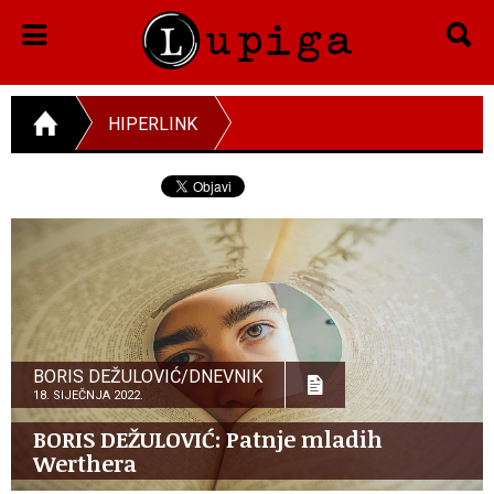
HIPERLINK
BORIS DEŽULOVIĆ/DNEVNIK
18. SIJEČNJA 2022.
BORIS DEŽULOVIĆ: Patnje mladih
Werthera