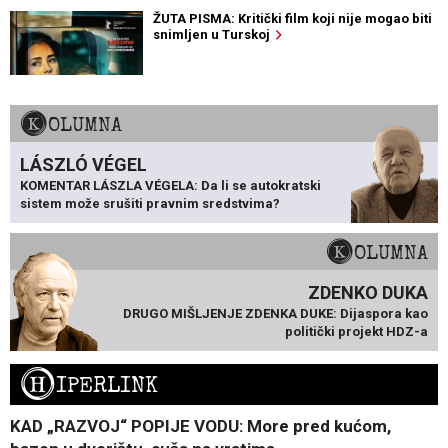
ŽUTA PISMA: Kritički film koji nije mogao biti
snimljen u Turskoj
KOLUMNA
LÁSZLÓ VÉGEL
KOMENTAR LÁSZLA VÉGELA: Da li se autokratski
sistem može srušiti pravnim sredstvima?
KOLUMNA
ZDENKO DUKA
DRUGO MIŠLJENJE ZDENKA DUKE: Dijaspora kao
politički projekt HDZ-a
H
IPERLINK
KAD „RAZVOJ“ POPIJE VODU: More pred kućom,