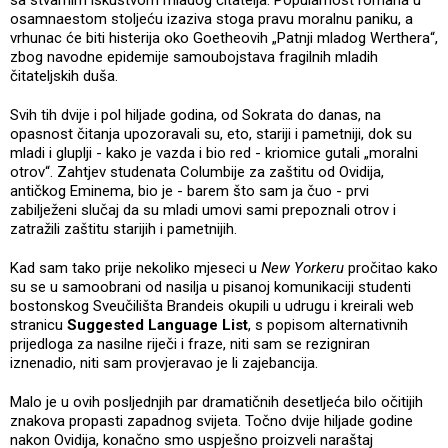
osamnaestom stoljeću izaziva stoga pravu moralnu paniku, a
vrhunac će biti histerija oko Goetheovih „Patnji mladog Werthera“,
zbog navodne epidemije samoubojstava fragilnih mladih
čitateljskih duša.
Svih tih dvije i pol hiljade godina, od Sokrata do danas, na
opasnost čitanja upozoravali su, eto, stariji i pametniji, dok su
mladi i gluplji - kako je vazda i bio red - kriomice gutali „moralni
otrov“. Zahtjev studenata Columbije za zaštitu od Ovidija,
antičkog Eminema, bio je - barem što sam ja čuo - prvi
zabilježeni slučaj da su mladi umovi sami prepoznali otrov i
zatražili zaštitu starijih i pametnijih.
Kad sam tako prije nekoliko mjeseci u
New Yorkeru
pročitao kako
su se u samoobrani od nasilja u pisanoj komunikaciji studenti
bostonskog Sveučilišta Brandeis okupili u udrugu i kreirali web
stranicu
Suggested Language List
, s popisom alternativnih
prijedloga za nasilne riječi i fraze, niti sam se rezigniran
iznenadio, niti sam provjeravao je li zajebancija.
Malo je u ovih posljednjih par dramatičnih desetljeća bilo očitijih
znakova propasti zapadnog svijeta. Točno dvije hiljade godine
nakon Ovidija, konačno smo uspješno proizveli naraštaj