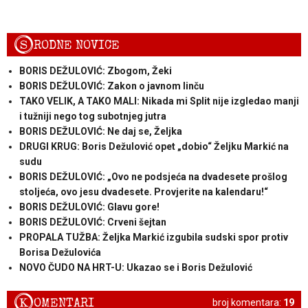
S
RODNE NOVICE
BORIS DEŽULOVIĆ: Zbogom, Žeki
BORIS DEŽULOVIĆ: Zakon o javnom linču
TAKO VELIK, A TAKO MALI: Nikada mi Split nije izgledao manji
i tužniji nego tog subotnjeg jutra
BORIS DEŽULOVIĆ: Ne daj se, Željka
DRUGI KRUG: Boris Dežulović opet „dobio“ Željku Markić na
sudu
BORIS DEŽULOVIĆ: „Ovo ne podsjeća na dvadesete prošlog
stoljeća, ovo jesu dvadesete. Provjerite na kalendaru!“
BORIS DEŽULOVIĆ: Glavu gore!
BORIS DEŽULOVIĆ: Crveni šejtan
PROPALA TUŽBA: Željka Markić izgubila sudski spor protiv
Borisa Dežulovića
NOVO ČUDO NA HRT-U: Ukazao se i Boris Dežulović
K
OMENTARI
broj komentara:
19