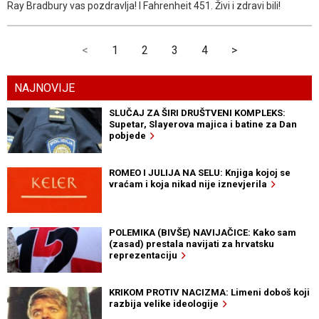
Ray Bradbury vas pozdravlja! I Fahrenheit 451. Živi i zdravi bili!
<
1
2
3
4
>
NAJNOVIJE
SLUČAJ ZA ŠIRI DRUŠTVENI KOMPLEKS:
Supetar, Slayerova majica i batine za Dan
pobjede
ROMEO I JULIJA NA SELU: Knjiga kojoj se
vraćam i koja nikad nije iznevjerila
POLEMIKA (BIVŠE) NAVIJAČICE: Kako sam
(zasad) prestala navijati za hrvatsku
reprezentaciju
KRIKOM PROTIV NACIZMA: Limeni doboš koji
razbija velike ideologije