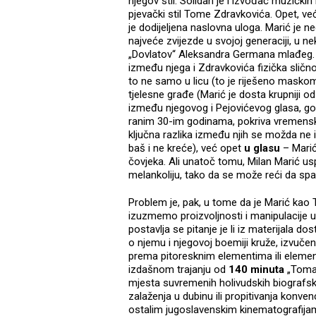
njegov stil. Solidan je i izvođač muzičkih 
pjevački stil Tome Zdravkovića. Opet, ve
je dodijeljena naslovna uloga. Marić je n
najveće zvijezde u svojoj generaciji, u
„Dovlatov“ Aleksandra Germana mlađeg. M
između njega i Zdravkovića fizička sličnos
to ne samo u licu (to je riješeno masko
tjelesne građe (Marić je dosta krupniji od
između njegovog i Pejovićevog glasa, gov
ranim 30-im godinama, pokriva vremensk
ključna razlika između njih se možda ne i
baš i ne kreće), već opet
u glasu
– Marić
čovjeka. Ali unatoč tomu, Milan Marić usp
melankoliju, tako da se može reći da sp
Problem je, pak, u tome da je Marić kao 
izuzmemo proizvoljnosti i manipulacije u 
postavlja se pitanje je li iz materijala 
o njemu i njegovoj boemiji kruže, izvučen
prema pitoresknim elementima ili elemen
izdašnom trajanju od
140 minuta
„Toma“
mjesta suvremenih holivudskih biografs
zalaženja u dubinu ili propitivanja konvenc
ostalim jugoslavenskim kinematografijama