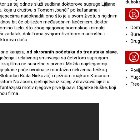
duboko
tor za taj odnos služi sudbina doktorove supruge Ljiljane
ka, koja u društvu s Tomom „banči” po kafanama i
R
jesecima nadoknaditi ono što je u svom životu s rigidnim
dnos bit će obilježen međusobnim liječenjem: doktor
Tomino tijelo, što zbog njegovog boemskog i nimalo
Doma
akši zadatak, dok Toma svojom životnom mudrošću i
Bure
doktorovu dušu.
Druga
osno karijeru,
od skromnih početaka do trenutaka slave
,
E
 liječenja i relativnog smirivanja sa četvrtom suprugom
kraj filma ne susretne s prvom. Možda najelegantniji
scjepkane priče uvodna je montažna sekvenca teškog
Povij
 (Slobodan Boda Ninković) i nježnom majkom Kosanom
Yugo
ratom Novicom, djetinjstva iz kojeg Zdravković bježi u
Free
i fantazijski motiv njegove prve ljubavi, Ciganke Ruške, koji
ncu filma.