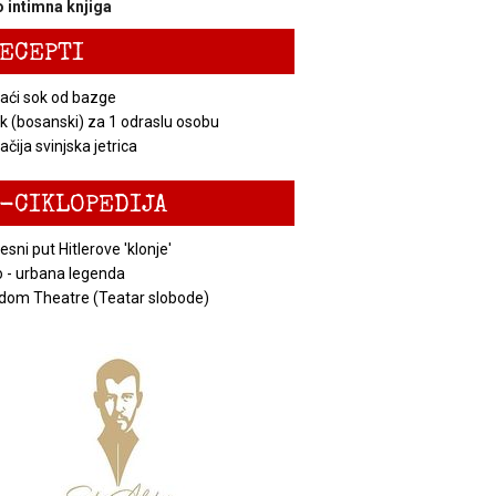
 intimna knjiga
ECEPTI
ći sok od bazge
k (bosanski) za 1 odraslu osobu
čija svinjska jetrica
-CIKLOPEDIJA
esni put Hitlerove 'klonje'
 - urbana legenda
dom Theatre (Teatar slobode)