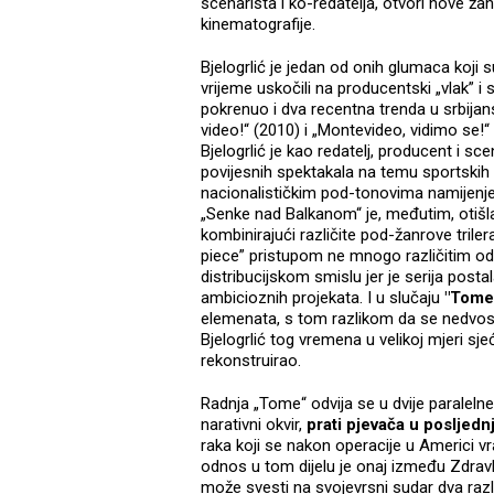
scenarista i ko-redatelja, otvori nove žan
kinematografije.
Bjelogrlić je jedan od onih glumaca koji 
vrijeme uskočili na producentski „vlak” i 
pokrenuo i dva recentna trenda u srbijan
video!“ (2010) i „Montevideo, vidimo se!“
Bjelogrlić je kao redatelj, producent i 
povijesnih spektakala na temu sportskih 
nacionalističkim pod-tonovima namijenjenih
„Senke nad Balkanom“ je, međutim, otišla
kombinirajući različite pod-žanrove trilera
piece” pristupom ne mnogo različitim od „
distribucijskom smislu jer je serija posta
ambicioznih projekata. I u slučaju
"Tome
elemenata, s tom razlikom da se nedvosm
Bjelogrlić tog vremena u velikoj mjeri sje
rekonstruirao.
Radnja „Tome“ odvija se u dvije paralelne 
narativni okvir,
prati pjevača u posljed
raka koji se nakon operacije u Americi vr
odnos u tom dijelu je onaj između Zdravko
može svesti na svojevrsni sudar dva razli