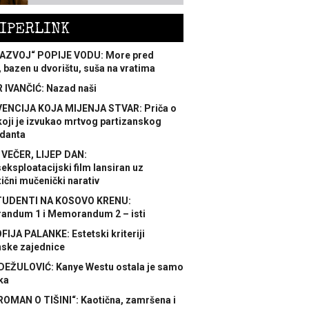
IPERLINK
AZVOJ“ POPIJE VODU: More pred
 bazen u dvorištu, suša na vratima
 IVANČIĆ: Nazad naši
ENCIJA KOJA MIJENJA STVAR: Priča o
koji je izvukao mrtvog partizanskog
danta
 VEČER, LIJEP DAN:
ksploatacijski film lansiran uz
ični mučenički narativ
TUDENTI NA KOSOVO KRENU:
ndum 1 i Memorandum 2 – isti
FIJA PALANKE: Estetski kriteriji
nske zajednice
DEŽULOVIĆ: Kanye Westu ostala je samo
ka
ROMAN O TIŠINI“: Kaotična, zamršena i