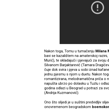
Nakon toga, Tomu u tumačenju
Milana 
bavi se kazalištem na amaterskoj razin
Murić), te skladajući i pjevajući za svoj
Silvanom Barjaktarević (Tamara Dragićevi
čuje dok svira i pjeva u sobi iznad kafan
jednu pjesmu s njom u duetu. Nakon tog
romantizirana, melodramatična priča o ne
napušta ubrzo po dolasku u Tuzlu i odlaz
godina odlazi u Beograd u potrazi za svoj
(Andrija Kuzmanović).
Ono što slijedi je u suštini predvidljiv sl
onovremenom beogradskom
boemskom