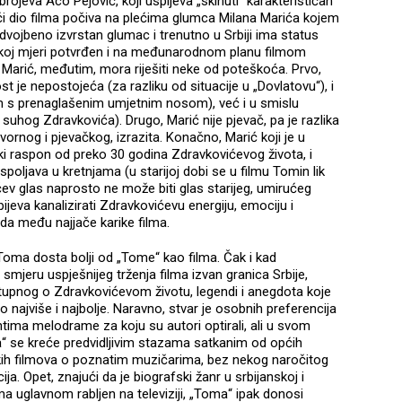
brojeva Aco Pejović, koji uspijeva „skinuti” karakterističan
ći dio filma počiva na plećima glumca Milana Marića kojem
edvojbeno izvrstan glumac i trenutno u Srbiji ima status
 nekoj mjeri potvrđen i na međunarodnom planu filmom
arić, međutim, mora riješiti neke od poteškoća. Prvo,
t je nepostojeća (za razliku od situacije u „Dovlatovu“), i
m s prenaglašenim umjetnim nosom), već i u smislu
 suhog Zdravkovića). Drugo, Marić nije pjevač, pa je razlika
ornog i pjevačkog, izrazita. Konačno, Marić koji je u
i raspon od preko 30 godina Zdravkovićevog života, i
spoljava u kretnjama (u starijoj dobi se u filmu Tomin lik
ev glas naprosto ne može biti glas starijeg, umirućeg
ijeva kanalizirati Zdravkovićevu energiju, emociju i
ada među najjače karike filma.
Toma dosta bolji od „Tome“ kao filma. Čak i kad
smjeru uspješnijeg trženja filma izvan granica Srbije,
dostupnog o Zdravkovićevom životu, legendi i anegdota koje
o najviše i najbolje. Naravno, stvar je osobnih preferencija
tima melodrame za koju su autori optirali, ali u svom
 se kreće predvidljivim stazama satkanim od općih
kih filmova o poznatim muzičarima, bez nekog naročitog
ija. Opet, znajući da je biografski žanr u srbijanskoj i
 uglavnom rabljen na televiziji, „Toma“ ipak donosi