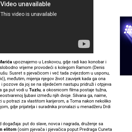
Marića
upoznajemo u Leskovcu, gdje radi kao konobar i
i, slobodno vrijeme provodeći s kolegom Ramom (Denis
u dušu. Susret s pjevačicom i već tada zvijezdom u usponu,
ć), međutim, mijenja njegov život zauvijek kada ga ona
e i pozove da joj se na sljedećem nastupu pridruži i otpjeva
a ga put vodi u
Tuzlu
, a okosnicom filma postaje tužna,
ostvarenoj ljubavi između njih dvoje. Silvana ga, naime,
i u potrazi za vlastitom karijerom, a Toma nakon nekoliko
om, gdje prijatelja i suradnika pronalazi u menadžeru Drdi
ijed događaja: put do slave, novca i nagrada, druženje sa
 elitom
(osim pjevača i pjevačica poput Predraga Cuneta