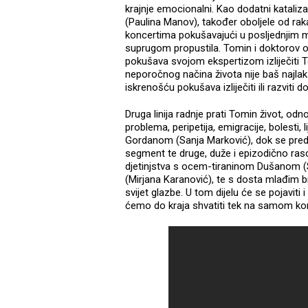
krajnje emocionalni. Kao dodatni kataliza
(Paulina Manov), također oboljele od ra
koncertima pokušavajući u posljednjim m
suprugom propustila. Tomin i doktorov o
pokušava svojom ekspertizom izliječiti 
neporočnog načina života nije baš najl
iskrenošću pokušava izliječiti ili razviti 
Druga linija radnje prati Tomin život, odn
problema, peripetija, emigracije, bolesti,
Gordanom (Sanja Marković), dok se pred 
segment te druge, duže i epizodično ra
djetinjstva s ocem-tiraninom Dušanom
(Mirjana Karanović), te s dosta mlađim b
svijet glazbe. U tom dijelu će se pojaviti 
ćemo do kraja shvatiti tek na samom ko