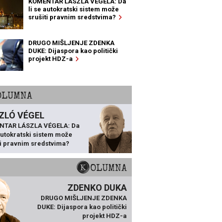
KOMENTAR LÁSZLA VÉGELA: Da
li se autokratski sistem može
srušiti pravnim sredstvima?
DRUGO MIŠLJENJE ZDENKA
DUKE: Dijaspora kao politički
projekt HDZ-a
KOLUMNA
ZLÓ VÉGEL
NTAR LÁSZLA VÉGELA: Da
 autokratski sistem može
ti pravnim sredstvima?
KOLUMNA
ZDENKO DUKA
DRUGO MIŠLJENJE ZDENKA
DUKE: Dijaspora kao politički
projekt HDZ-a