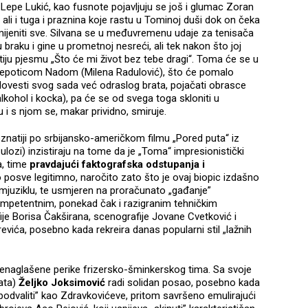
Lepe Lukić, kao fusnote pojavljuju se još i glumac Zoran
 ali i tuga i praznina koje rastu u Tominoj duši dok on čeka
omijeniti sve. Silvana se u međuvremenu udaje za tenisača
braku i gine u prometnoj nesreći, ali tek nakon što joj
iju pjesmu „Što će mi život bez tebe dragi“. Toma će se u
jepoticom Nadom (Milena Radulović), što će pomalo
dovesti svog sada već odraslog brata, pojačati obrasce
lkohol i kocka), pa će se od svega toga skloniti u
 i s njom se, makar prividno, smiruje.
znatiji po srbijansko-američkom filmu „Pored puta“ iz
ozi) inzistiraju na tome da je „Toma“ impresionistički
a, time
pravdajući faktografska odstupanja i
to posve legitimno, naročito zato što je ovaj biopic izdašno
 mjuziklu, te usmjeren na proračunato „gađanje”
kompetentnim, ponekad čak i razigranim tehničkim
e Borisa Čakširana, scenografije Jovane Cvetković i
evića, posebno kada rekreira danas popularni stil „lažnih
enaglašene perike frizersko-šminkerskog tima. Sa svoje
ata)
Željko Joksimović
radi solidan posao, posebno kada
„podvaliti” kao Zdravkovićeve, pritom savršeno emulirajući