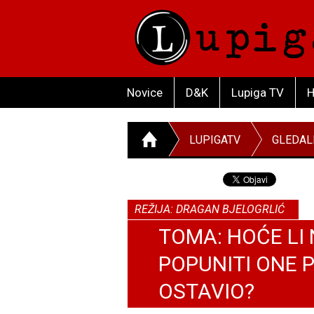
Novice
D&K
Lupiga TV
H
LUPIGATV
GLEDAL
REŽIJA: DRAGAN BJELOGRLIĆ
TOMA: HOĆE LI
POPUNITI ONE P
OSTAVIO?