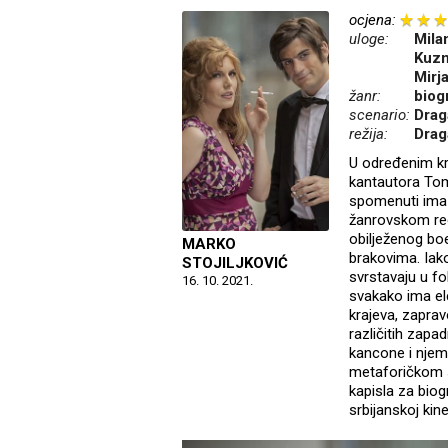
ocjena:
uloge:
Mila
Kuzm
Mirj
žanr:
biog
scenario:
Drag
režija:
Drag
U određenim kr
kantautora Tom
spomenuti ima 
žanrovskom reg
obilježenog bo
MARKO
brakovima. Iak
STOJILJKOVIĆ
svrstavaju u fo
16. 10. 2021.
svakako ima el
krajeva, zapra
različitih zap
kancone i njem
metaforičkom s
kapisla za biogr
srbijanskoj kin