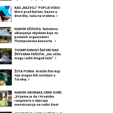
KAD „RAZVOJ“ POPIJE VODU:
More pred kućom, bazen u
dvorištu, suša na vratima
NAKON OČEVIDA: Naloženo
uklanjanje objekata koje su
postavili organizatori
Thompsonova koncerta
THOMPSONOVI ŠATORI NAD
ŽRTVAMA FAŠISTA: „Oni očito
mogu raditi štogod žele“
ŽUTA PISMA: Kritički film koji
nije mogao biti snimljen u
Turskoj
NAKON ISKORAKA CRNE GORE:
„Vrijeme je da i Hrvatska
razgovara o utjecaju
menstruacije na radni život
žena“