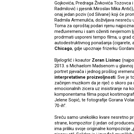
Gojkovića, Predraga Živkovića Tozovca i 
Radmilović i pjesnik Miroslav Mika Antić),
onaj jedan poziv (od Silvane) koji će pr
Radmila Armenulića, doživljava nesreću u 
Toma za oproštaj podari njenu najpoznat
međuvremenu i sam oženiti nevjernom l
prodrmati usporeni tempo filma, u grad 
autodestruktivnog ponašanja (cigarete, a
Chicago
, gdje upoznaje frizerku Gordanu
Bjelogrlić i koautor
Zoran Lisinac
(najpo
2013. s Michaelom Madsenom u glavnoj ul
portret pjevača i jednog prošlog vremen
interpretativne proizvoljnosti
. Sve je 
začinjen muzikom da je riječ o skoro pa
emocionalnih zicera uz insistiranje na 
komponentama filma poput kostimografij
Jelene Sopić, te fotografije Gorana Volar
70-ih”.
Sreću samo unekoliko kvare nesretno pr
strane, kompozitor (i jedan od producen
ima priliku svoje originalne kompozicije 