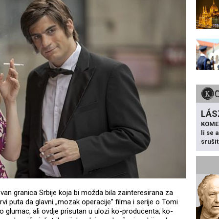
LÁS
KOME
li se
sruši
van granica Srbije koja bi možda bila zainteresirana za
rvi puta da glavni „mozak operacije” filma i serije o Tomi
o glumac, ali ovdje prisutan u ulozi ko-producenta, ko-