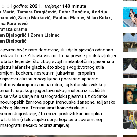
godina:
2021.
trajanje:
140 minuta
n Marić, Tamara Dragičević, Petar Benčina, Andrija
anović, Sanja Marković, Paulina Manov, Milan Kolak,
ana Karanović
rafska drama
an Bjelogrlić i Zoran Lisinac
an Bjelogrlić
ajevima bivše nam domovine, lik i djelo pjevača odnosno
islava Tome Zdravkovića ne treba previše predstavljati jer
status legende, što zbog svojih melankoličnih pjesama u
istru kafanske glazbe, što zbog svog životnog stila
emijom, kockom, nesretnim ljubavima i propalim
o njegovu glazbu mnogi lijeno i pogrešno apriorno
lk ili novokomponiranu narodnu, taj kafanski zvuk koji
emente srpskog i jugoslavenskog melosa iz različitih
vo se više oslanja na starogradsku pjesmu, uz dodatke
adnoeuropskih žanrova poput francuske šansone, talijanske
ačkog šlagera. Tomina smrt koincidirala je s
mrću Jugoslavije, što može poslužiti kao inicijalna
afski film (i televizijsku seriju koja se u suvremenoj
ematografiji nekako podrazumijeva).