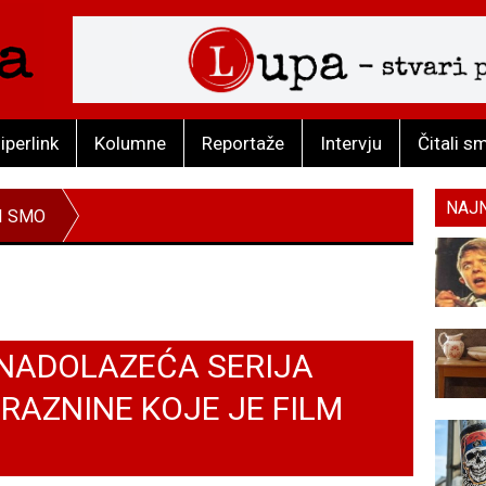
iperlink
Kolumne
Reportaže
Intervju
Čitali s
NAJ
I SMO
 NADOLAZEĆA SERIJA
RAZNINE KOJE JE FILM