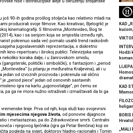
rovske niše i distribucijske aleje u okruženju srbijanske
H
su još 90-ih godina prošlog stoljeća kao relativno mladi na
sami producirali svoje filmove. Kao kreativac, Bjelogrlić je
KAD „R
skoj kinematografiji. S filmovima „Montevideo, Bog te
kućom,
 (2014), kao i sa serijom koja se smjestila između njih,
VIKTOR
scenarist pokrenuo sada već pomalo usahli trend raskošnih
uspjeha jugoslavenskih reprezentacija, s diskretno
INTERV
 kino-repertoaru i širokoj publici. Televizijska serija
Hodži 
 nekoliko koraka dalje, i u žanrovskom smislu,
koman
 (gangsterski, politički i simbolički), s fantazijom i „period
LIJEPA
Montevidea“ (u pitanju je međuratna Kraljevina), ali i u
Homose
la jedan od izvoznih proizvoda i pokrenula val slično
dramat
"
je „period piece” jedan od osnovnih sastavnih
isleno igra na kartu „jugonostalgije”, pri čemu se
KAD S
ća, pa ga ne mora nužno istraživati i izmaštavati da bi ga
Memora
FILOZO
huliga
vremenske linije. Prva od njih, koja služi kao svojevrsni
njim mjesecima njegova života
, od ponovne dijagnoze
BORIS 
atio i metastazirao, pa do Zdravkovićeve smrti. Centralni
Hrvats
vića i njegovog liječnika (igra ga Petar Benčina) koji se
„MALI 
čita pogleda na svijet, doktorov hladno-racionalni i Tomin