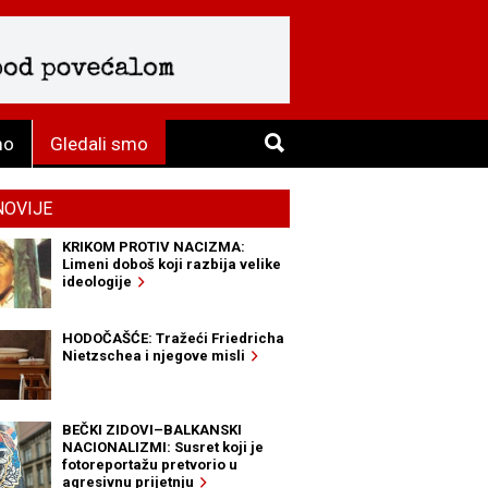
mo
Gledali smo
NOVIJE
KRIKOM PROTIV NACIZMA:
Limeni doboš koji razbija velike
ideologije
HODOČAŠĆE: Tražeći Friedricha
Nietzschea i njegove misli
BEČKI ZIDOVI–BALKANSKI
NACIONALIZMI: Susret koji je
fotoreportažu pretvorio u
agresivnu prijetnju