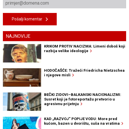
Pošalji komentar
NAJNOVIJE
KRIKOM PROTIV NACIZMA: Limeni doboš koji
razbija velike ideologije
HODOČAŠĆE: Tražeći Friedricha Nietzschea
i njegove misli
BEČKI ZIDOVI–BALKANSKI NACIONALIZMI:
Susret koji je fotoreportažu pretvorio u
agresivnu prijetnju
KAD „RAZVOJ“ POPIJE VODU: More pred
kućom, bazen u dvorištu, suša na vratima