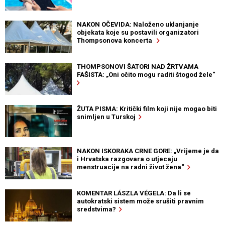
NAKON OČEVIDA: Naloženo uklanjanje
objekata koje su postavili organizatori
Thompsonova koncerta
THOMPSONOVI ŠATORI NAD ŽRTVAMA
FAŠISTA: „Oni očito mogu raditi štogod žele“
ŽUTA PISMA: Kritički film koji nije mogao biti
snimljen u Turskoj
NAKON ISKORAKA CRNE GORE: „Vrijeme je da
i Hrvatska razgovara o utjecaju
menstruacije na radni život žena“
KOMENTAR LÁSZLA VÉGELA: Da li se
autokratski sistem može srušiti pravnim
sredstvima?