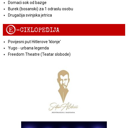
Domaći sok od bazge
Burek (bosanski) za 1 odraslu osobu
Drugačija svinjska jetrica
E
-CIKLOPEDIJA
Povijesni put Hitlerove 'klonje'
Yugo - urbana legenda
Freedom Theatre (Teatar slobode)