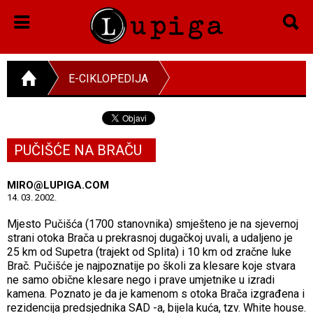
E-CIKLOPEDIJA
PUČIŠĆE NA BRAČU
MIRO@LUPIGA.COM
14. 03. 2002.
Mjesto Pučišća (1700 stanovnika) smješteno je na sjevernoj
strani otoka Brača u prekrasnoj dugačkoj uvali, a udaljeno je
25 km od Supetra (trajekt od Splita) i 10 km od zračne luke
Brač. Pučišće je najpoznatije po školi za klesare koje stvara
ne samo obične klesare nego i prave umjetnike u izradi
kamena. Poznato je da je kamenom s otoka Brača izgrađena i
rezidencija predsjednika SAD -a, bijela kuća, tzv. White house.