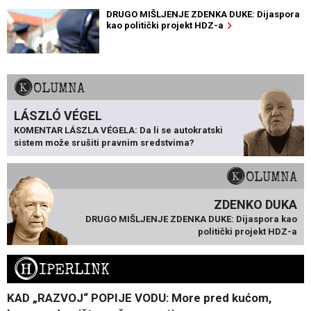
DRUGO MIŠLJENJE ZDENKA DUKE: Dijaspora
kao politički projekt HDZ-a
KOLUMNA
LÁSZLÓ VÉGEL
KOMENTAR LÁSZLA VÉGELA: Da li se autokratski
sistem može srušiti pravnim sredstvima?
KOLUMNA
ZDENKO DUKA
DRUGO MIŠLJENJE ZDENKA DUKE: Dijaspora kao
politički projekt HDZ-a
H
IPERLINK
KAD „RAZVOJ“ POPIJE VODU: More pred kućom,