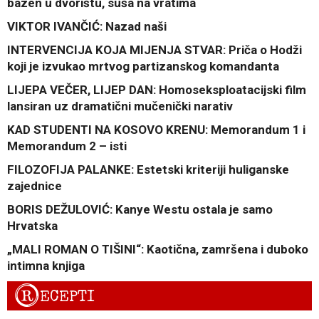
bazen u dvorištu, suša na vratima
VIKTOR IVANČIĆ: Nazad naši
INTERVENCIJA KOJA MIJENJA STVAR: Priča o Hodži
koji je izvukao mrtvog partizanskog komandanta
LIJEPA VEČER, LIJEP DAN: Homoseksploatacijski film
lansiran uz dramatični mučenički narativ
KAD STUDENTI NA KOSOVO KRENU: Memorandum 1 i
Memorandum 2 – isti
FILOZOFIJA PALANKE: Estetski kriteriji huliganske
zajednice
BORIS DEŽULOVIĆ: Kanye Westu ostala je samo
Hrvatska
„MALI ROMAN O TIŠINI“: Kaotična, zamršena i duboko
intimna knjiga
R
ECEPTI