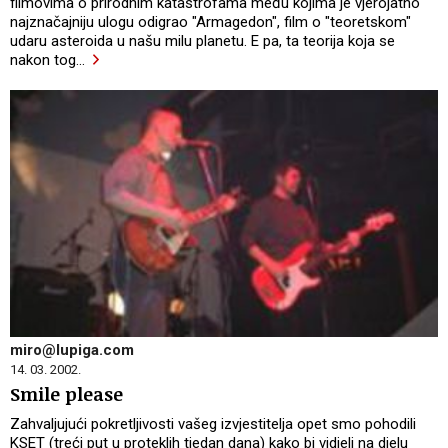
filmovima o prirodnim katastrofama među kojima je vjerojatno
najznačajniju ulogu odigrao "Armagedon", film o "teoretskom"
udaru asteroida u našu milu planetu. E pa, ta teorija koja se
nakon tog
…
miro@lupiga.com
14. 03. 2002.
Smile please
Zahvaljujući pokretljivosti vašeg izvjestitelja opet smo pohodili
KSET (treći put u proteklih tjedan dana) kako bi vidjeli na djelu