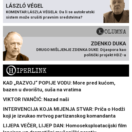
LÁSZLÓ VÉGEL
KOMENTAR LÁSZLA VÉGELA: Da li se autokratski
sistem može srušiti pravnim sredstvima?
KOLUMNA
ZDENKO DUKA
DRUGO MIŠLJENJE ZDENKA DUKE: Dijaspora kao
politički projekt HDZ-a
H
IPERLINK
KAD „RAZVOJ“ POPIJE VODU: More pred kućom,
bazen u dvorištu, suša na vratima
VIKTOR IVANČIĆ: Nazad naši
INTERVENCIJA KOJA MIJENJA STVAR: Priča o Hodži
koji je izvukao mrtvog partizanskog komandanta
LIJEPA VEČER, LIJEP DAN: Homoseksploatacijski film