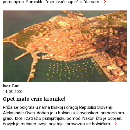
primanjima. Pomislite: "ovo zvuči super" ili "da sam
…
Ivor Car
14. 03. 2002.
Opet malo crne kronike!
Priča se odigrala u nama bliskoj i dragoj Republici Sloveniji.
Aleksandar Oven, došao je u bolnicu u slovenskom primorskom
gradu Izoli i zatražio psihijatrijsku pomoć. Nakon što je odbijen,
čovjek je ostvario svoje prijetnje i provozao se bolničkim
…