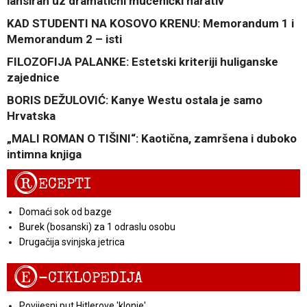
lansiran uz dramatični mučenički narativ
KAD STUDENTI NA KOSOVO KRENU: Memorandum 1 i
Memorandum 2 – isti
FILOZOFIJA PALANKE: Estetski kriteriji huliganske
zajednice
BORIS DEŽULOVIĆ: Kanye Westu ostala je samo
Hrvatska
„MALI ROMAN O TIŠINI“: Kaotična, zamršena i duboko
intimna knjiga
R
ECEPTI
Domaći sok od bazge
Burek (bosanski) za 1 odraslu osobu
Drugačija svinjska jetrica
E
-CIKLOPEDIJA
Povijesni put Hitlerove 'klonje'