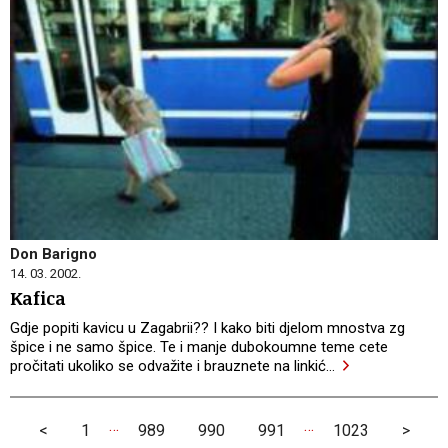
Don Barigno
14. 03. 2002.
Kafica
Gdje popiti kavicu u Zagabrii?? I kako biti djelom mnostva zg
špice i ne samo špice. Te i manje dubokoumne teme cete
pročitati ukoliko se odvažite i brauznete na linkić
…
…
…
<
1
989
990
991
1023
>