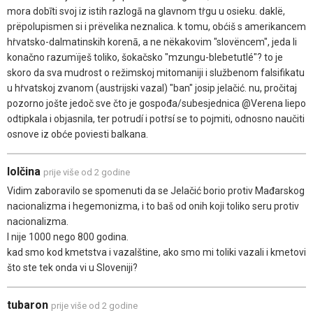
mora dobīti svoj iz istih razlogā na glavnom tṙgu u osieku. daklë,
prëpolupismen si i prëvelika neznalica. k tomu, obćiš s amerikancem
hṙvatsko-dalmatinskih korenā, a ne nëkakovim "slovëncem", jeda li
konačno razumïješ toliko, šokačsko "mzungu-blebetutlé"? to je
skoro da sva mudrost o režimskoj mitomaniji i službenom falsifikatu
u hṙvatskoj zvanom (austrijski vazal) "ban" josip jelačić. nu, pročitaj
pozorno jošte jedoč sve čto je gospođa/subesjednica @Verena liepo
odtipkala i objasnila, ter potrudí i potṙsí se to pojmiti, odnosno naučiti
osnove iz obće poviesti balkana.
lolčina
prije više od 2 godine
Vidim zaboravilo se spomenuti da se Jelačić borio protiv Mađarskog
nacionalizma i hegemonizma, i to baš od onih koji toliko seru protiv
nacionalizma.
I nije 1000 nego 800 godina.
kad smo kod kmetstva i vazalštine, ako smo mi toliki vazali i kmetovi
što ste tek onda vi u Sloveniji?
tubaron
prije više od 2 godine