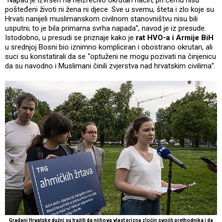
pošteđeni životi ni žena ni djece. Sve u svemu, šteta i zlo koje su
Hrvati nanijeli muslimanskom civilnom stanovništvu nisu bili
usputni; to je bila primarna svrha napada”, navod je iz presude.
Istodobno, u presudi se priznaje kako je
rat HVO-a i Armije BiH
u srednjoj Bosni bio iznimno kompliciran i obostrano okrutan, ali
suci su konstatirali da se “optuženi ne mogu pozivati na činjenicu
da su navodno i Muslimani činili zvjerstva nad hrvatskim civilima”.
Građani Hrvatske dužni su tražiti da njihova vlast prizna zločin svojih prethodnika i da