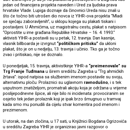
jedan od financijera projekta naveden i Ured za ljudska prava
hrvatske Vlade. Lupiga doznaje da činovnici Ureda nisu znali u
što će točno biti utrošen dio novca iz YIHR-ova projekta “Mladi
se sjećaju zaboravljenih”, u sklopu kojega su plakati tiskani i
postavljeni. U Ahmićima, uz magistralnu cestu, plakat s natpisom
“Oprostite u ime građana Republike Hrvatske – 16. 4. 1993.”
aktivisti YIHR-a postavili su u petak, 12. travnja. Dan kasnije,
vlasnik billboarda je izvrgnut
“političkom pritisku”
da ukloni
plakat, što je on u nedjelju, 13. travnja i učinio. Tko ga je točno
zvao i pritiskao, nije se doznalo.
U ponedjeljak, 15. travnja, aktivistkinje YIHR-a
“preimenovale” su
Trg Franje Tuđmana
u širem središtu Zagreba u “Trg ahmićkih
žrtava”: ispod natpisa sa službenim imenom postavile su svoju,
alternativnu ploču. Prolaznici su uglavnom
ravnodušno
, i s tek
usputnom znatiželjom, promatrali akciju koja je održana u vrijeme
poslijepodnevne špice, ali nije bilo ni incidenata: provociranim se
osjetio tek jedan prolaznik koji je ipak brzo šmugnuo u tramvaj
kada smo mu ponudili da cijelu stvar komentira pod imenom i
prezimenom.
U utorak, na dan zločina, u 17 sati, u Knjižnici Bogdana Ogrizovića
u središtu Zagreba YIHR je organizirao javni razgovor o