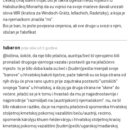
Češkoj.Ovaj slavni trojac bio je takva ugleda među vojskom u
Habsburškoj Monarhiji da su vojnici na svoje mačeve davali urezati
slova WIR (kratica za Windisch-Grätz, Iellachich, Radetzky), a koja je
na njemačkom značila "mi".
Bio je ban, to jeste povijesna cinjenica, ali sve drugo u svezi s njim,
običan je falsifikat.
tubaron
prije više od 2 godine
@lolčina, šokčé, da nije bīlo jelačića, austrija/beč bī vjerojatno bīô
pronašaô drugoga vjernoga vazala i postaviô ga na jelačićevo
mjesto. to je bīlo doba kada su beč i (budim)pešta mienjali svoje
"banove" u hṙvatskoj kakoti bječve, pače takmili su se koja strana od
njih dvïju će pṙva rano ujutro prïje zajutraka postaviti/"ustoličiti"
svojega "bana" u hṙvatskoj, a da joj ga druga strana ne "skine" do
večere. jelačić se je k tomu i hvastaô da mu je najjednostavnïje i
najprirodnïje "razmišljati na (austrijskom) njemačskom". nu, ne bī
bīlo nikakove razlike, da je na mjestu jelačićevā spomenika hṙvatskoj
stoljetnoj kmetskoj pokornoj vazalštini beču/austriji, recimo,
spomenik károlyju khuen-héderváryju i hṙvatskoj stoljetnoj kraćoj
kmetskoj pokornoj vazalštini (budim)pešti/ugarskoj/mađarskoj.