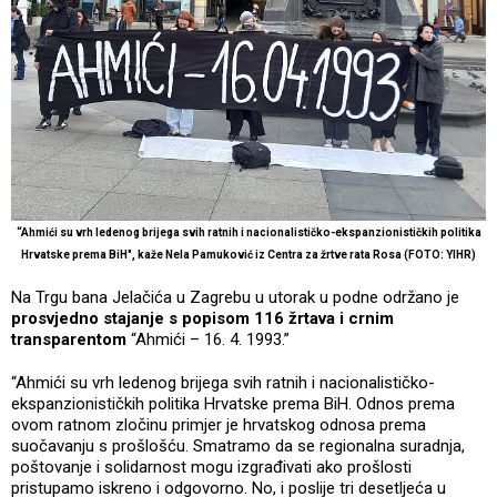
“Ahmići su vrh ledenog brijega svih ratnih i nacionalističko-ekspanzionističkih politika
Hrvatske prema BiH", kaže Nela Pamuković iz Centra za žrtve rata Rosa (FOTO: YIHR)
Na Trgu bana Jelačića u Zagrebu u utorak u podne održano je
prosvjedno stajanje s popisom 116 žrtava i crnim
transparentom
“Ahmići – 16. 4. 1993.”
“Ahmići su vrh ledenog brijega svih ratnih i nacionalističko-
ekspanzionističkih politika Hrvatske prema BiH. Odnos prema
ovom ratnom zločinu primjer je hrvatskog odnosa prema
suočavanju s prošlošću. Smatramo da se regionalna suradnja,
poštovanje i solidarnost mogu izgrađivati ako prošlosti
pristupamo iskreno i odgovorno. No, i poslije tri desetljeća u