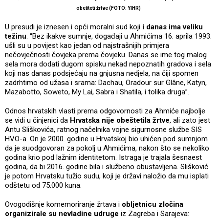
obešteti žrtve (FOTO: YIHR)
U presudi je iznesen i opći moralni sud koji
i danas ima veliku
težinu
: “Bez ikakve sumnje, događaji u Ahmićima 16. aprila 1993.
ušli su u povijest kao jedan od najstrašnijih primjera
nečovječnosti čovjeka prema čovjeku. Danas se ime tog malog
sela mora dodati dugom spisku nekad nepoznatih gradova i sela
koji nas danas podsjećaju na gnjusna nedjela, na čiji spomen
zadrhtimo od užasa i srama: Dachau, Oradour sur Glâne, Katyn,
Mazabotto, Soweto, My Lai, Sabra i Shatila, i tolika druga”.
Odnos hrvatskih vlasti prema odgovornosti za Ahmiće najbolje
se vidi u činjenici da
Hrvatska nije obeštetila žrtve
, ali zato jest
Antu Sliškovića, ratnog načelnika vojne sigurnosne službe SIS
HVO-a. On je 2000. godine u Hrvatskoj bio uhićen pod sumnjom
da je suodgovoran za pokolj u Ahmićima, nakon što se nekoliko
godina krio pod lažnim identitetom. Istraga je trajala šesnaest
godina, da bi 2016. godine bila i službeno obustavljena. Slišković
je potom Hrvatsku tužio sudu, koji je državi naložio da mu isplati
odštetu od 75.000 kuna.
Ovogodišnje komemoriranje žrtava i
obljetnicu zločina
organizirale su nevladine udruge
iz Zagreba i Sarajeva: