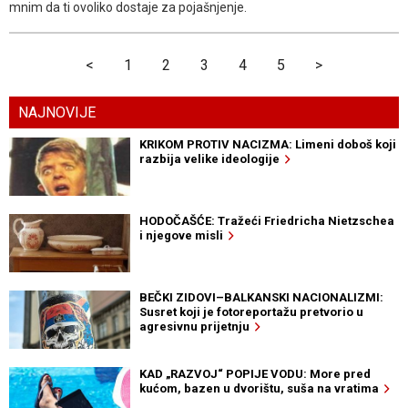
mnim da ti ovoliko dostaje za pojašnjenje.
<
1
2
3
4
5
>
NAJNOVIJE
KRIKOM PROTIV NACIZMA: Limeni doboš koji
razbija velike ideologije
HODOČAŠĆE: Tražeći Friedricha Nietzschea
i njegove misli
BEČKI ZIDOVI–BALKANSKI NACIONALIZMI:
Susret koji je fotoreportažu pretvorio u
agresivnu prijetnju
KAD „RAZVOJ“ POPIJE VODU: More pred
kućom, bazen u dvorištu, suša na vratima