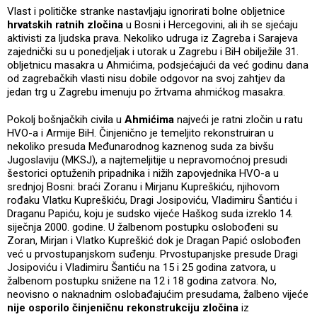
Vlast i političke stranke nastavljaju ignorirati bolne obljetnice
hrvatskih ratnih zločina
u Bosni i Hercegovini, ali ih se sjećaju
aktivisti za ljudska prava. Nekoliko udruga iz Zagreba i Sarajeva
zajednički su u ponedjeljak i utorak u Zagrebu i BiH obilježile 31.
obljetnicu masakra u Ahmićima, podsjećajući da već godinu dana
od zagrebačkih vlasti nisu dobile odgovor na svoj zahtjev da
jedan trg u Zagrebu imenuju po žrtvama ahmićkog masakra.
Pokolj bošnjačkih civila u
Ahmićima
najveći je ratni zločin u ratu
HVO-a i Armije BiH. Činjenično je temeljito rekonstruiran u
nekoliko presuda Međunarodnog kaznenog suda za bivšu
Jugoslaviju (MKSJ), a najtemeljitije u nepravomoćnoj presudi
šestorici optuženih pripadnika i nižih zapovjednika HVO-a u
srednjoj Bosni: braći Zoranu i Mirjanu Kupreškiću, njihovom
rođaku Vlatku Kupreškiću, Dragi Josipoviću, Vladimiru Šantiću i
Draganu Papiću, koju je sudsko vijeće Haškog suda izreklo 14.
siječnja 2000. godine. U žalbenom postupku oslobođeni su
Zoran, Mirjan i Vlatko Kupreškić dok je Dragan Papić oslobođen
već u prvostupanjskom suđenju. Prvostupanjske presude Dragi
Josipoviću i Vladimiru Šantiću na 15 i 25 godina zatvora, u
žalbenom postupku snižene na 12 i 18 godina zatvora. No,
neovisno o naknadnim oslobađajućim presudama, žalbeno vijeće
nije osporilo činjeničnu rekonstrukciju zločina
iz