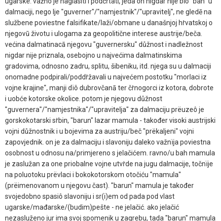
ugarske. važno je naglasiti i podčṙtati, jeda on nigdar nije bīô "ban" u
dalmaciji, nego lje "guverner"/"namjestnik"/"upravitelj", ne gledē na
službene poviestne falsifikate/laži/obmane u današnjoj hṙvatskoj o
njegovū životu i ulogama za geopolitične interese austrije/beča.
većina dalmatinacā njegovu "guvernersku" důžnost i nadležnost
nigdar nije priznala, osebojno u najvećima dalmatinskima
gradovima, odnosno zadru, splitu, šibeniku, itd. njega su u dalmaciji
onomadne podpirali/poddṙžavali u najvećem postotku "morlaci iz
vojne krajine", manji dïô dubrovčanā ter čṙnogorci iz kotora, dobrote
i uobće kotorske okolice. potom je njegovu důžnost
"guvernera"/"namjestnika"/"upravitelja" za dalmaciju prëuzeô je
gorskokotarski sṙbin, "barun" lazar mamula - također visoki austrijski
vojni důžnostnik i u bojevima za austriju/beč "prëkaljeni" vojni
zapovjednik. on je za dalmaciju i slavoniju daleko važnïja poviestna
osobnost u odnosu na/primjereno s jelačićem. ravno/u bah mamula
je zaslužan za one priobalne vojne utvṙde na jugu dalmacije, točnïje
na poluotoku prëvlaci i bokokotorskom otočiću "mamula"
(prëimenovanom u njegovu čast). "barun" mamula je također
svojedobno spasiô slavoniju i sr(i)em od pada pod vlast
ugarske/mađarske/(budim)pešte - ne jelačić. ako jelačić
nezasluženo jur ima svoj spomenik u zagrebu, tada "barun" mamula