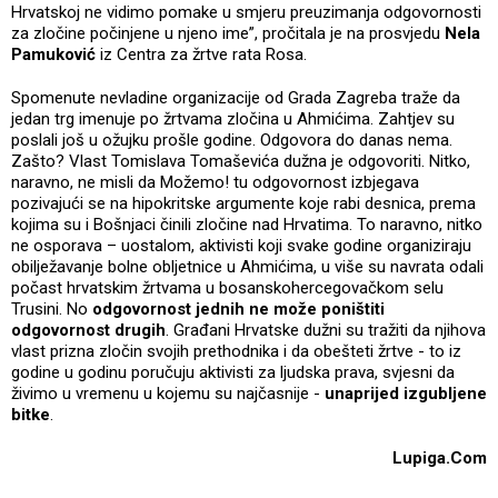
Hrvatskoj ne vidimo pomake u smjeru preuzimanja odgovornosti
za zločine počinjene u njeno ime”, pročitala je na prosvjedu
Nela
Pamuković
iz Centra za žrtve rata Rosa.
Spomenute nevladine organizacije od Grada Zagreba traže da
jedan trg imenuje po žrtvama zločina u Ahmićima. Zahtjev su
poslali još u ožujku prošle godine. Odgovora do danas nema.
Zašto? Vlast Tomislava Tomaševića dužna je odgovoriti. Nitko,
naravno, ne misli da Možemo! tu odgovornost izbjegava
pozivajući se na hipokritske argumente koje rabi desnica, prema
kojima su i Bošnjaci činili zločine nad Hrvatima. To naravno, nitko
ne osporava – uostalom, aktivisti koji svake godine organiziraju
obilježavanje bolne obljetnice u Ahmićima, u više su navrata odali
počast hrvatskim žrtvama u bosanskohercegovačkom selu
Trusini. No
odgovornost jednih ne može poništiti
odgovornost drugih
. Građani Hrvatske dužni su tražiti da njihova
vlast prizna zločin svojih prethodnika i da obešteti žrtve - to iz
godine u godinu poručuju aktivisti za ljudska prava, svjesni da
živimo u vremenu u kojemu su najčasnije -
unaprijed izgubljene
bitke
.
Lupiga.Com