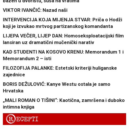
bazen u dvorištu, suša na vratima
VIKTOR IVANČIĆ: Nazad naši
INTERVENCIJA KOJA MIJENJA STVAR: Priča o Hodži
koji je izvukao mrtvog partizanskog komandanta
LIJEPA VEČER, LIJEP DAN: Homoseksploatacijski film
lansiran uz dramatični mučenički narativ
KAD STUDENTI NA KOSOVO KRENU: Memorandum 1 i
Memorandum 2 – isti
FILOZOFIJA PALANKE: Estetski kriteriji huliganske
zajednice
BORIS DEŽULOVIĆ: Kanye Westu ostala je samo
Hrvatska
„MALI ROMAN O TIŠINI“: Kaotična, zamršena i duboko
intimna knjiga
R
ECEPTI