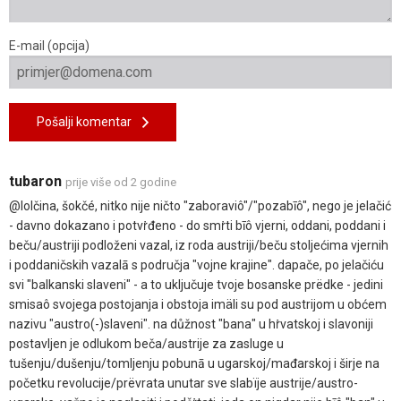
E-mail (opcija)
Pošalji komentar
tubaron
prije više od 2 godine
@lolčina, šokčé, nitko nije ničto "zaboraviô"/"pozabīô", nego je jelačić
- davno dokazano i potvṙđeno - do smṙti bīô vjerni, oddani, poddani i
beču/austriji podloženi vazal, iz roda austriji/beču stoljećima vjernih
i poddaničskih vazalā s područja "vojne krajine". dapače, po jelačiću
svi "balkanski slaveni" - a to uključuje tvoje bosanske prëdke - jedini
smisaô svojega postojanja i obstoja imäli su pod austrijom u obćem
nazivu "austro(-)slaveni". na důžnost "bana" u hṙvatskoj i slavoniji
postavljen je odlukom beča/austrije za zasluge u
tušenju/dušenju/tomljenju pobunā u ugarskoj/mađarskoj i širje na
početku revolucije/prëvrata unutar sve slabïje austrije/austro-