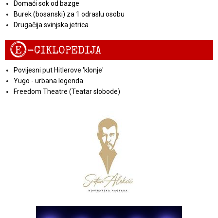
Domaći sok od bazge
Burek (bosanski) za 1 odraslu osobu
Drugačija svinjska jetrica
E
-CIKLOPEDIJA
Povijesni put Hitlerove 'klonje'
Yugo - urbana legenda
Freedom Theatre (Teatar slobode)