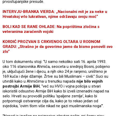
prvostupanjske presude.
INTERVJU-BRANKA VIERDA: „Nacionalni mit je za neke u
Hrvatskoj vrlo lukrativan, njime održavaju svoju moć“
BOLI KAD SE RANE OHLADE: Na poprištima zločina s
veteranima zaraćenih vojski
KORDIĆ PROZVAN S CRKVENOG OLTARA U RODNOM
GRADU: „Strašno je da govorimo javno da bismo ponovili svo
zlo“
U tom dokumentu stoji: “U samo nekoliko sati 16. aprila 1993.
oko 116 stanovnika Ahmića, seoceta u srednjoj Bosni, pobijeno
je, uključujući žene i djecu, a njih oko 24 je ranjeno; uništeno je
169 kuća i dvije džamije. Žrtve su bili Muslimani – civili.” Suci su
utvrdili kako u Ahmićima u trenutku napada
nije bilo vojnih
postrojbi Armije BiH
, “već su HVO i vojna policija u stvari
iskoristili odsustvo Armije BiH kako bi izveli iznenadni napad na
selo. Hrvati su provodili politiku 'spaljene zemlje', kako bi
potpomogli ostvarenje cilja da, kako je to rekao jedan od
svjedoka, 'ovim tlom više nikad ne gazi muslimanska noga'”.
“Napad je izvršen na neizrecivo okrutan način, pri čemu nisu