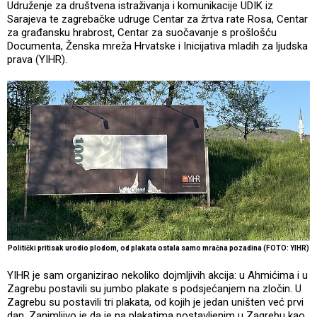
Udruženje za društvena istraživanja i komunikacije UDIK iz
Sarajeva te zagrebačke udruge Centar za žrtva rate Rosa, Centar
za građansku hrabrost, Centar za suočavanje s prošlošću
Documenta, Ženska mreža Hrvatske i Inicijativa mladih za ljudska
prava (YIHR).
Politički pritisak urodio plodom, od plakata ostala samo mračna pozadina (FOTO: YIHR)
YIHR je sam organizirao nekoliko dojmljivih akcija: u Ahmićima i u
Zagrebu postavili su jumbo plakate s podsjećanjem na zločin. U
Zagrebu su postavili tri plakata, od kojih je jedan uništen već prvi
dan. Zanimljivo je da je na plakatima postavljenim u Zagrebu kao