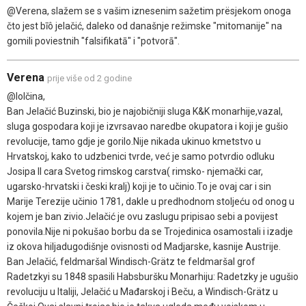
@Verena, slažem se s vašim iznesenim sažetim prësjekom onoga
čto jest bīô jelačić, daleko od današnje režimske "mitomanije" na
gomili poviestnih "falsifikatā" i "potvorā".
Verena
prije više od 2 godine
@lolčina,
Ban Jelačić Buzinski, bio je najobičniji sluga K&K monarhije,vazal,
sluga gospodara koji je izvrsavao naredbe okupatora i koji je gušio
revolucije, tamo gdje je gorilo.Nije nikada ukinuo kmetstvo u
Hrvatskoj, kako to udzbenici tvrde, već je samo potvrdio odluku
Josipa II cara Svetog rimskog carstva( rimsko- njemački car,
ugarsko-hrvatski i česki kralj) koji je to učinio.To je ovaj car i sin
Marije Terezije učinio 1781, dakle u predhodnom stoljeću od onog u
kojem je ban zivio.Jelačić je ovu zaslugu pripisao sebi a povijest
ponovila.Nije ni pokušao borbu da se Trojedinica osamostali i izadje
iz okova hiljadugodišnje ovisnosti od Madjarske, kasnije Austrije.
Ban Jelačić, feldmaršal Windisch-Grätz te feldmaršal grof
Radetzkyi su 1848 spasili Habsburšku Monarhiju: Radetzky je ugušio
revoluciju u Italiji, Jelačić u Mađarskoj i Beču, a Windisch-Grätz u