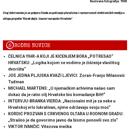
Naslovna fotografija: YIHR
Ovaj tekst nastao je uz potporu Fonda za poticanje pluralizma i raznovrsnosti elektroničkih medija u
sklopu projekta "Korak dalje: Izazovi europske Hrvatske"
S
RODNE NOVICE
ČELNICA YIHR-A KOJI JE KIĆENJEM BORA „POTRESAO“
HRVATSKU: „Logika kojom se vodimo je čišćenje vlastitog
dvorišta“
JOŠ JEDNA PLJUSKA KVAZI LJEVICI: Zoran-Franjo Milanović
Tuđman
MICHAEL MARTENS: „U njemačkim arhivima našao sam
dokaz da je ratni cilj Hrvatske bio komadanje BiH!“
INTERVJU-BRANKA VIERDA: „Nacionalni mit je za neke u
Hrvatskoj vrlo lukrativan, njime održavaju svoju moć“
KORDIĆ PROZVAN S CRKVENOG OLTARA U RODNOM GRADU:
„Strašno je da govorimo javno da bismo ponovili svo zlo“
VIKTOR IVANČIĆ: Vitezova mečka