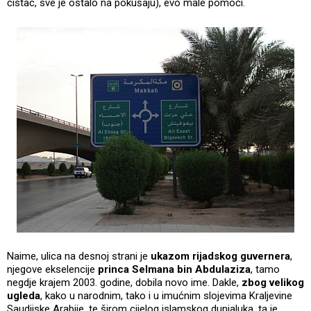
čistac, sve je ostalo na pokušaju), evo male pomoći.
Naime, ulica na desnoj strani je
ukazom rijadskog guvernera
,
njegove ekselencije
princa Selmana bin Abdulaziza
, tamo
negdje krajem 2003. godine, dobila novo ime. Dakle,
zbog velikog
ugleda
, kako u narodnim, tako i u imućnim slojevima Kraljevine
Saudijske Arabije, te širom cijelog islamskog dunjaluka, ta je