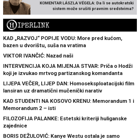
KOMENTAR LÁSZLA VÉGELA: Da li se autokratski
sistem može srušiti pravnim sredstvima?
H
IPERLINK
KAD „RAZVOJ“ POPIJE VODU: More pred kućom,
bazen u dvorištu, suša na vratima
VIKTOR IVANČIĆ: Nazad naši
INTERVENCIJA KOJA MIJENJA STVAR: Priča o Hodži
koji je izvukao mrtvog partizanskog komandanta
LIJEPA VEČER, LIJEP DAN: Homoseksploatacijski film
lansiran uz dramatični mučenički narativ
KAD STUDENTI NA KOSOVO KRENU: Memorandum 1 i
Memorandum 2 – isti
FILOZOFIJA PALANKE: Estetski kriteriji huliganske
zajednice
BORIS DEŽULOVIĆ: Kanye Westu ostala je samo