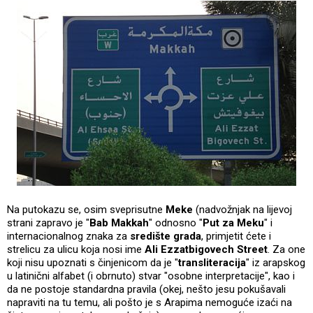
Na putokazu se, osim sveprisutne
Meke
(nadvožnjak na lijevoj
strani zapravo je "
Bab Makkah
" odnosno "
Put za Meku
" i
internacionalnog znaka za
središte grada
, primjetit ćete i
strelicu za ulicu koja nosi ime
Ali Ezzatbigovech Street
. Za one
koji nisu upoznati s činjenicom da je "
transliteracija
" iz arapskog
u latinični alfabet (i obrnuto) stvar "osobne interpretacije", kao i
da ne postoje standardna pravila (okej, nešto jesu pokušavali
napraviti na tu temu, ali pošto je s Arapima nemoguće izaći na