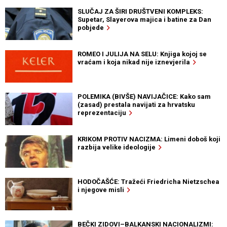
SLUČAJ ZA ŠIRI DRUŠTVENI KOMPLEKS:
Supetar, Slayerova majica i batine za Dan
pobjede
ROMEO I JULIJA NA SELU: Knjiga kojoj se
vraćam i koja nikad nije iznevjerila
POLEMIKA (BIVŠE) NAVIJAČICE: Kako sam
(zasad) prestala navijati za hrvatsku
reprezentaciju
KRIKOM PROTIV NACIZMA: Limeni doboš koji
razbija velike ideologije
HODOČAŠĆE: Tražeći Friedricha Nietzschea
i njegove misli
BEČKI ZIDOVI–BALKANSKI NACIONALIZMI: