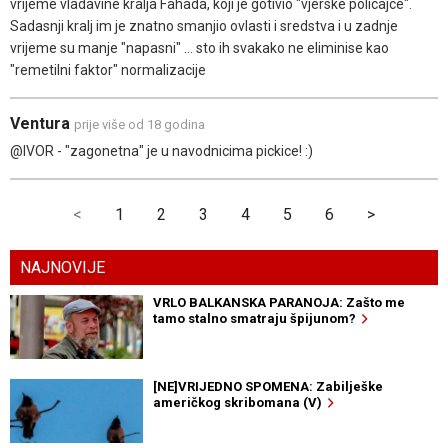
vrijeme vladavine kralja Fahada, koji je gotivio "vjerske policajce".
Sadasnji kralj im je znatno smanjio ovlasti i sredstva i u zadnje
vrijeme su manje "napasni" ... sto ih svakako ne eliminise kao
"remetilni faktor" normalizacije
Ventura
prije više od 18 godina
@IVOR - "zagonetna" je u navodnicima pickice! :)
<
1
2
3
4
5
6
>
NAJNOVIJE
VRLO BALKANSKA PARANOJA: Zašto me
tamo stalno smatraju špijunom?
[NE]VRIJEDNO SPOMENA: Zabilješke
američkog skribomana (V)