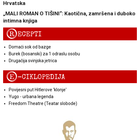
Hrvatska
„MALI ROMAN O TIŠINI“: Kaotična, zamršena i duboko
intimna knjiga
R
ECEPTI
Domaći sok od bazge
Burek (bosanski) za 1 odraslu osobu
Drugačija svinjska jetrica
E
-CIKLOPEDIJA
Povijesni put Hitlerove 'klonje'
Yugo - urbana legenda
Freedom Theatre (Teatar slobode)