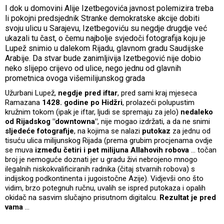
I dok u domovini Alije Izetbegovića javnost polemizira treba
li pokojni predsjednik Stranke demokratske akcije dobiti
svoju ulicu u Sarajevu, Izetbegoviću su negdje drugdje već
ukazali tu čast, o čemu najbolje svjedoči fotografija koju je
Lupež snimio u dalekom Rijadu, glavnom gradu Saudijske
Arabije. Da stvar bude zanimljivija Izetbegović nije dobio
neko slijepo crijevo od ulice, nego jednu od glavnih
prometnica ovoga višemilijunskog grada
Užurbani Lupež,
negdje pred iftar
, pred sami kraj mjeseca
Ramazana
1428. godine po Hidžri
, prolazeći polupustim
kružnim tokom (ipak je iftar, ljudi se spremaju za jelo)
nedaleko
od Rijadskog "downtowna"
, nije mogao izdržati, a da ne snimi
sljedeće fotografije
, na kojima se nalazi
putokaz
za jednu od
tisuću ulica milijunskog Rijada (prema grubim procjenama ovdje
se muva
između četiri i pet milijuna Allahovih robova
... točan
broj je nemoguće doznati jer u gradu živi nebrojeno mnogo
ilegalnih niskokvalificiranih radnika (čitaj stvarnih robova) s
indijskog podkontinenta i jugoistočne Azije). Vidjevši ono što
vidim, brzo potegnuh ručnu, uvalih se ispred putokaza i opalih
okidač na sasvim slučajno prisutnom digitalcu.
Rezultat je pred
vama
...