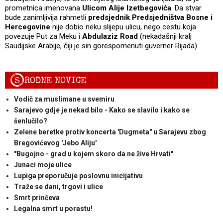
prometnica imenovana
Ulicom Alije Izetbegovića
. Da stvar
bude zanimljivija rahmetli
predsjednik Predsjedništva Bosne i
Hercegovine
nije dobio neku slijepu ulicu, nego cestu koja
povezuje Put za Meku i
Abdulaziz Road
(nekadašnji kralj
Saudijske Arabije, čiji je sin gorespomenuti guverner Rijada).
S
RODNE NOVICE
Vodič za muslimane u svemiru
Sarajevo gdje je nekad bilo - Kako se slavilo i kako se
šenlučilo?
Zelene beretke protiv koncerta 'Dugmeta" u Sarajevu zbog
Bregovićevog 'Jebo Aliju'
"Bugojno - grad u kojem skoro da ne žive Hrvati"
Junaci moje ulice
Lupiga preporučuje poslovnu inicijativu
Traže se dani, trgovi i ulice
Smrt prinčeva
Legalna smrt u porastu!