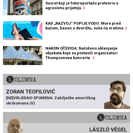
Susret koji je fotoreportažu pretvorio u
agresivnu prijetnju
KAD „RAZVOJ“ POPIJE VODU: More pred
kućom, bazen u dvorištu, suša na vratima
NAKON OČEVIDA: Naloženo uklanjanje
objekata koje su postavili organizatori
Thompsonova koncerta
KOLUMNA
ZORAN TEOFILOVIĆ
[NE]VRIJEDNO SPOMENA: Zabilješke američkog
skribomana (V)
KOLUMNA
LÁSZLÓ VÉGEL