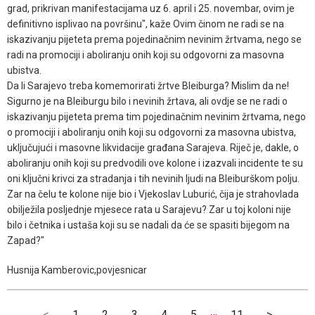
grad, prikrivan manifestacijama uz 6. april i 25. novembar, ovim je
definitivno isplivao na površinu", kaže Ovim činom ne radi se na
iskazivanju pijeteta prema pojedinačnim nevinim žrtvama, nego se
radi na promociji i aboliranju onih koji su odgovorni za masovna
ubistva.
Da li Sarajevo treba komemorirati žrtve Bleiburga? Mislim da ne!
Sigurno je na Bleiburgu bilo i nevinih žrtava, ali ovdje se ne radi o
iskazivanju pijeteta prema tim pojedinačnim nevinim žrtvama, nego
o promociji i aboliranju onih koji su odgovorni za masovna ubistva,
uključujući i masovne likvidacije građana Sarajeva. Riječ je, dakle, o
aboliranju onih koji su predvodili ove kolone i izazvali incidente te su
oni ključni krivci za stradanja i tih nevinih ljudi na Bleiburškom polju.
Zar na čelu te kolone nije bio i Vjekoslav Luburić, čija je strahovlada
obilježila posljednje mjesece rata u Sarajevu? Zar u toj koloni nije
bilo i četnika i ustaša koji su se nadali da će se spasiti bijegom na
Zapad?"
Husnija Kamberovic,povjesnicar
…
<
1
2
3
4
5
11
>