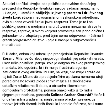
Aktualni konflikti i dvojbe oko političke ostavštine današnjeg
predsjednika Republike Hrvatske i njegov sadašnji angažman u
uklanjanju ustaških obilježja iz javnog prostora i društvenog
života
konkretnom i nedvosmislenom zakonskom odredbom,
ovih su dana otvorili široku javnu raspravu. Tema je to i na
političkoj sceni i u medijima i na društvenim mrežama; ali sve te
rasprave, zapravo, u svom korijenu provociraju tek jedno obično i
jednostavno protupitanje, pred čijim ćemo odgovorom - želimo li
graditi progresivno društvo - prije ili kasnije s odgovornošću
morati stati.
Bi li, dakle, onima koji udaraju po predsjedniku Republike Hrvatske
Zoranu Milanoviću
zbog njegovog nekadašnjeg rada - ili nerada,
i svih loših političkih "partija" koje je odigrao za svog premijerskog
mandata, bilo ugodnije, bi li ih manje frustrirala agonija i
zatucanost ovog društva i bi li im, na kraju, bilo milije i draže da
taj isti Zoran Milanović u predsjedničkim cipelama nemarno stoji
pored crne hosovske ploče i crnih majica sa zločinačkim
ustaškim krilaticama ili da se, u otrcanim i licemjernim
domoljubnim protokolima, ponaša onako kako je to radila
njegova prethodnica, gospođa
Kolinda Grabar Kitarović
? Hoće li
onda tim istim građanima, nagledanima pljačke i prevare, uz
tonove jeftinih domoljubnih floskula i nemalo fašizma, biti i sutra