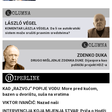
KOLUMNA
LÁSZLÓ VÉGEL
KOMENTAR LÁSZLA VÉGELA: Da li se autokratski
sistem može srušiti pravnim sredstvima?
KOLUMNA
ZDENKO DUKA
DRUGO MIŠLJENJE ZDENKA DUKE: Dijaspora kao
politički projekt HDZ-a
H
IPERLINK
KAD „RAZVOJ“ POPIJE VODU: More pred kućom,
bazen u dvorištu, suša na vratima
VIKTOR IVANČIĆ: Nazad naši
INTERVENCIJA KOJA MIJENJA STVAR: Priča o Hodži