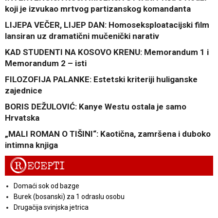
koji je izvukao mrtvog partizanskog komandanta
LIJEPA VEČER, LIJEP DAN: Homoseksploatacijski film
lansiran uz dramatični mučenički narativ
KAD STUDENTI NA KOSOVO KRENU: Memorandum 1 i
Memorandum 2 – isti
FILOZOFIJA PALANKE: Estetski kriteriji huliganske
zajednice
BORIS DEŽULOVIĆ: Kanye Westu ostala je samo
Hrvatska
„MALI ROMAN O TIŠINI“: Kaotična, zamršena i duboko
intimna knjiga
R
ECEPTI
Domaći sok od bazge
Burek (bosanski) za 1 odraslu osobu
Drugačija svinjska jetrica