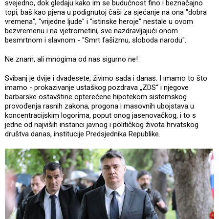
svejedno, dok gledaju kako im se budućnost fino i beznačajno
topi, baš kao pjena u podignutoj čaši za sjećanje na ona "dobra
vremena", "vrijedne ljude" i "istinske heroje" nestale u ovom
bezvremenu i na vjetrometini, sve nazdravljajući onom
besmrtnom i slavnom - "Smrt fašizmu, sloboda narodu".
Ne znam, ali mnogima od nas sigurno ne!
Svibanj je dvije i dvadesete, živimo sada i danas. I imamo to što
imamo - prokazivanje ustaškog pozdrava „ZDS“ i njegove
barbarske ostavštine opterećene hipotekom sistemskog
provođenja rasnih zakona, progona i masovnih ubojstava u
koncentracijskim logorima, poput onog jasenovačkog, i to s
jedne od najviših instanci javnog i političkog života hrvatskog
društva danas, institucije Predsjednika Republike.