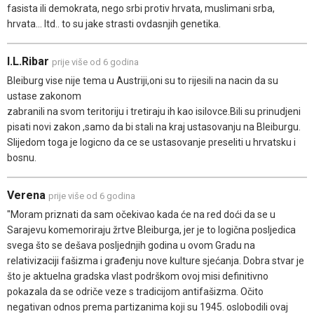
fasista ili demokrata, nego srbi protiv hrvata, muslimani srba,
hrvata... Itd.. to su jake strasti ovdasnjih genetika.
I.L.Ribar
prije više od 6 godina
Bleiburg vise nije tema u Austriji,oni su to rijesili na nacin da su
ustase zakonom
zabranili na svom teritoriju i tretiraju ih kao isilovce.Bili su prinudjeni
pisati novi zakon ,samo da bi stali na kraj ustasovanju na Bleiburgu.
Slijedom toga je logicno da ce se ustasovanje preseliti u hrvatsku i
bosnu.
Verena
prije više od 6 godina
"Moram priznati da sam očekivao kada će na red doći da se u
Sarajevu komemoriraju žrtve Bleiburga, jer je to logična posljedica
svega što se dešava posljednjih godina u ovom Gradu na
relativizaciji fašizma i građenju nove kulture sjećanja. Dobra stvar je
što je aktuelna gradska vlast podrškom ovoj misi definitivno
pokazala da se odriče veze s tradicijom antifašizma. Očito
negativan odnos prema partizanima koji su 1945. oslobodili ovaj