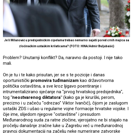
Je li Milanović u predsjedničkim cipelama trebao nemarno sajatii pored crnih majica sa
zločinačkim ustaškim krilaticama? (FOTO: HINA/Admir Buljubašić)
Problem? Unutarnji konflikt? Da, naravno da postoji. I nije tako
mali.
On je tu i te kako prisutan, jer se s te pozicije i danas
oportunistički
promovira tuđmanizam
kao državotvorna
politička ostavština, a sve kroz ljigavo poentiranje i
intrumentalizirano sjećanje na "prvog hrvatskog predsjednika",
tog
"neostvarenog diktatora"
(kako ga je kirurški, perom,
precizno i u začeću "odrezao" Viktor Ivančić), čijom je zaslugom
ustaški ZDS i ušao u regularne vojne formacije hrvatske vojske. I
čije ime, slijedom njegove "ostavštine" i presudom
Međunarodnog suda za ratne zločine, vjerojatno ne bi stajalo na
pročelju današnje zračne luke u Zagrebu već u međunarodnoj
pravnoj dokumentaciji na začelju neke numerirane zatvorske