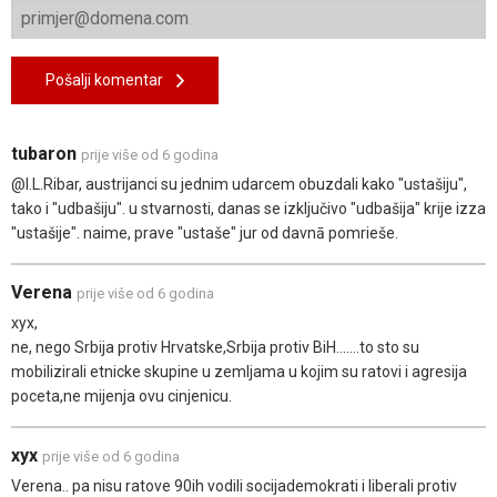
Pošalji komentar
tubaron
prije više od 6 godina
@I.L.Ribar, austrijanci su jednim udarcem obuzdali kako "ustašiju",
tako i "udbašiju". u stvarnosti, danas se izključivo "udbašija" krije izza
"ustašije". naime, prave "ustaše" jur od davnā pomrieše.
Verena
prije više od 6 godina
xyx,
ne, nego Srbija protiv Hrvatske,Srbija protiv BiH.......to sto su
mobilizirali etnicke skupine u zemljama u kojim su ratovi i agresija
poceta,ne mijenja ovu cinjenicu.
xyx
prije više od 6 godina
Verena.. pa nisu ratove 90ih vodili socijademokrati i liberali protiv