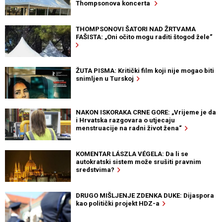
Thompsonova koncerta
THOMPSONOVI ŠATORI NAD ŽRTVAMA
FAŠISTA: „Oni očito mogu raditi štogod žele“
ŽUTA PISMA: Kritički film koji nije mogao biti
snimljen u Turskoj
NAKON ISKORAKA CRNE GORE: „Vrijeme je da
i Hrvatska razgovara o utjecaju
menstruacije na radni život žena“
KOMENTAR LÁSZLA VÉGELA: Da li se
autokratski sistem može srušiti pravnim
sredstvima?
DRUGO MIŠLJENJE ZDENKA DUKE: Dijaspora
kao politički projekt HDZ-a