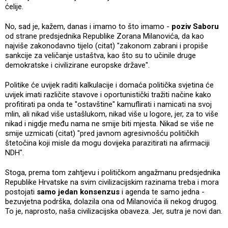
ćelije.
No, sad je, kažem, danas i imamo to što imamo -
poziv Saboru
od strane predsjednika Republike Zorana Milanovića, da kao
najviše zakonodavno tijelo (citat) "zakonom zabrani i propiše
sankcije za veličanje ustaštva, kao što su to učinile druge
demokratske i civilizirane europske države".
Politike će uvijek raditi kalkulacije i domaća politička svjetina će
uvijek imati različite stavove i oportunistički tražiti načine kako
profitirati pa onda te "ostavštine" kamuflirati i namicati na svoj
mlin, ali nikad više ustašlukom, nikad više u logore, jer, za to više
nikad i nigdje među nama ne smije biti mjesta. Nikad se više ne
smije uzmicati (citat) "pred javnom agresivnošću političkih
štetočina koji misle da mogu dovijeka parazitirati na afirmaciji
NDH".
Stoga, prema tom zahtjevu i političkom angažmanu predsjednika
Republike Hrvatske na svim civilizacijskim razinama treba i mora
postojati
samo jedan konsenzus
i agenda te samo jedna -
bezuvjetna podrška, dolazila ona od Milanovića ili nekog drugog.
To je, naprosto, naša civilizacijska obaveza. Jer, sutra je novi dan.