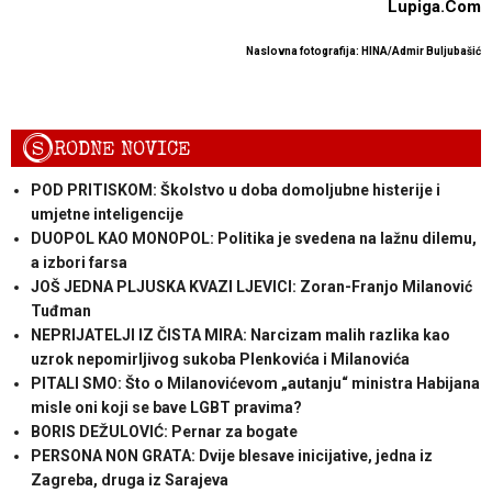
Lupiga.Com
Naslovna fotografija: HINA/Admir Buljubašić
S
RODNE NOVICE
POD PRITISKOM: Školstvo u doba domoljubne histerije i
umjetne inteligencije
DUOPOL KAO MONOPOL: Politika je svedena na lažnu dilemu,
a izbori farsa
JOŠ JEDNA PLJUSKA KVAZI LJEVICI: Zoran-Franjo Milanović
Tuđman
NEPRIJATELJI IZ ČISTA MIRA: Narcizam malih razlika kao
uzrok nepomirljivog sukoba Plenkovića i Milanovića
PITALI SMO: Što o Milanovićevom „autanju“ ministra Habijana
misle oni koji se bave LGBT pravima?
BORIS DEŽULOVIĆ: Pernar za bogate
PERSONA NON GRATA: Dvije blesave inicijative, jedna iz
Zagreba, druga iz Sarajeva