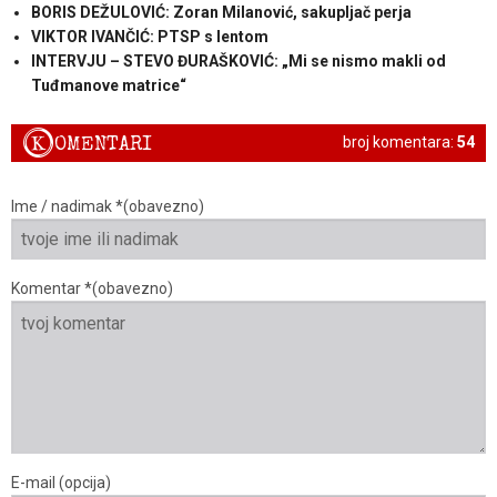
BORIS DEŽULOVIĆ: Zoran Milanović, sakupljač perja
VIKTOR IVANČIĆ: PTSP s lentom
INTERVJU – STEVO ĐURAŠKOVIĆ: „Mi se nismo makli od
Tuđmanove matrice“
K
OMENTARI
broj komentara:
54
Ime / nadimak *(obavezno)
Komentar *(obavezno)
E-mail (opcija)