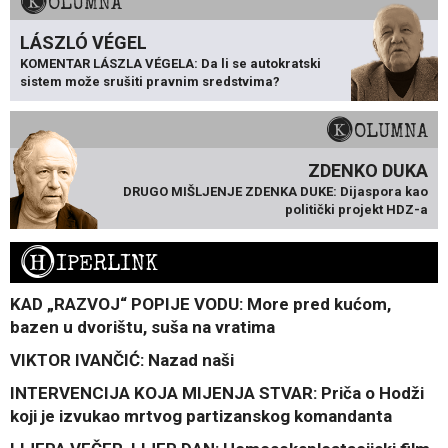
KOLUMNA
LÁSZLÓ VÉGEL
KOMENTAR LÁSZLA VÉGELA: Da li se autokratski
sistem može srušiti pravnim sredstvima?
KOLUMNA
ZDENKO DUKA
DRUGO MIŠLJENJE ZDENKA DUKE: Dijaspora kao
politički projekt HDZ-a
H
IPERLINK
KAD „RAZVOJ“ POPIJE VODU: More pred kućom,
bazen u dvorištu, suša na vratima
VIKTOR IVANČIĆ: Nazad naši
INTERVENCIJA KOJA MIJENJA STVAR: Priča o Hodži
koji je izvukao mrtvog partizanskog komandanta