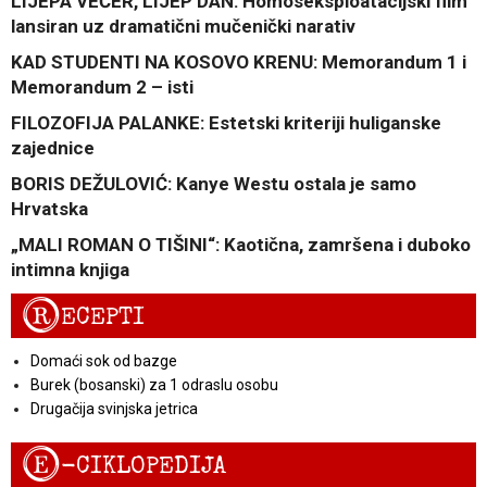
LIJEPA VEČER, LIJEP DAN: Homoseksploatacijski film
lansiran uz dramatični mučenički narativ
KAD STUDENTI NA KOSOVO KRENU: Memorandum 1 i
Memorandum 2 – isti
FILOZOFIJA PALANKE: Estetski kriteriji huliganske
zajednice
BORIS DEŽULOVIĆ: Kanye Westu ostala je samo
Hrvatska
„MALI ROMAN O TIŠINI“: Kaotična, zamršena i duboko
intimna knjiga
R
ECEPTI
Domaći sok od bazge
Burek (bosanski) za 1 odraslu osobu
Drugačija svinjska jetrica
E
-CIKLOPEDIJA