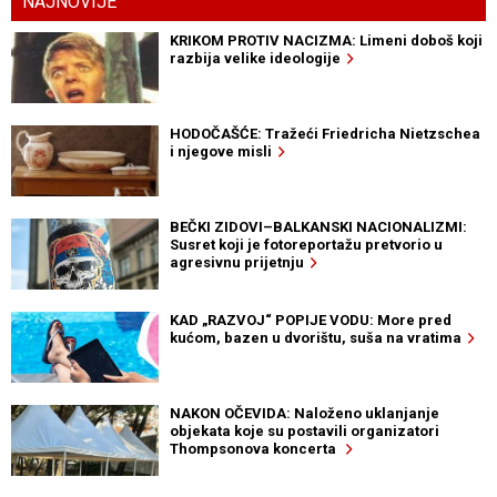
NAJNOVIJE
KRIKOM PROTIV NACIZMA: Limeni doboš koji
razbija velike ideologije
HODOČAŠĆE: Tražeći Friedricha Nietzschea
i njegove misli
BEČKI ZIDOVI–BALKANSKI NACIONALIZMI:
Susret koji je fotoreportažu pretvorio u
agresivnu prijetnju
KAD „RAZVOJ“ POPIJE VODU: More pred
kućom, bazen u dvorištu, suša na vratima
NAKON OČEVIDA: Naloženo uklanjanje
objekata koje su postavili organizatori
Thompsonova koncerta