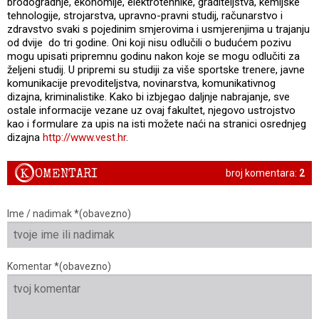
brodogradnje, ekonomije, elektrotehnike, graditeljstva, kemijske
tehnologije, strojarstva, upravno-pravni studij, računarstvo i
zdravstvo svaki s pojedinim smjerovima i usmjerenjima u trajanju
od dvije do tri godine. Oni koji nisu odlučili o budućem pozivu
mogu upisati pripremnu godinu nakon koje se mogu odlučiti za
željeni studij. U pripremi su studiji za više sportske trenere, javne
komunikacije prevoditeljstva, novinarstva, komunikativnog
dizajna, kriminalistike. Kako bi izbjegao daljnje nabrajanje, sve
ostale informacije vezane uz ovaj fakultet, njegovo ustrojstvo
kao i formulare za upis na isti možete naći na stranici osrednjeg
dizajna
http://www.vest.hr
.
K
OMENTARI
broj komentara:
2
Ime / nadimak *(obavezno)
Komentar *(obavezno)