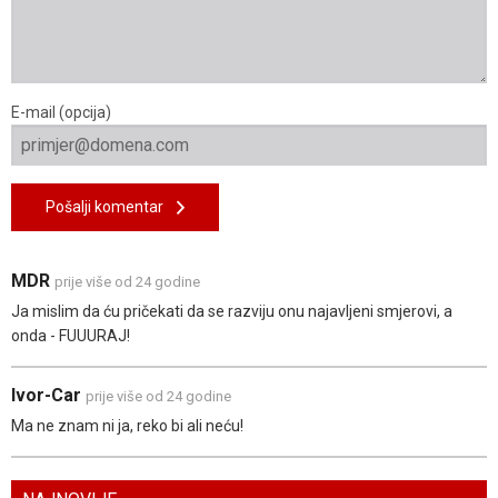
E-mail (opcija)
Pošalji komentar
MDR
prije više od 24 godine
Ja mislim da ću pričekati da se razviju onu najavljeni smjerovi, a
onda - FUUURAJ!
Ivor-Car
prije više od 24 godine
Ma ne znam ni ja, reko bi ali neću!