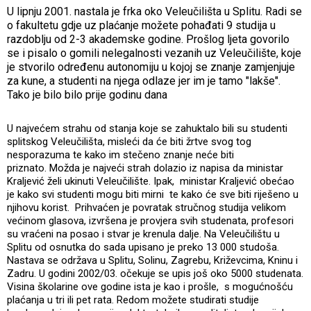
U lipnju 2001. nastala je frka oko Veleučilišta u Splitu. Radi se
o fakultetu gdje uz plaćanje možete pohađati 9 studija u
razdoblju od 2-3 akademske godine. Prošlog ljeta govorilo
se i pisalo o gomili nelegalnosti vezanih uz Veleučilište, koje
je stvorilo određenu autonomiju u kojoj se znanje zamjenjuje
za kune, a studenti na njega odlaze jer im je tamo "lakše".
Tako je bilo bilo prije godinu dana
U najvećem strahu od stanja koje se zahuktalo bili su studenti
splitskog Veleučilišta, misleći da će biti žrtve svog tog
nesporazuma te kako im stečeno znanje neće biti
priznato. Možda je najveći strah dolazio iz napisa da ministar
Kraljević želi ukinuti Veleučilište. Ipak, ministar Kraljević obećao
je kako svi studenti mogu biti mirni te kako će sve biti riješeno u
njihovu korist. Prihvaćen je povratak stručnog studija velikom
većinom glasova, izvršena je provjera svih studenata, profesori
su vraćeni na posao i stvar je krenula dalje. Na Veleučilištu u
Splitu od osnutka do sada upisano je preko 13 000 studoša.
Nastava se održava u Splitu, Solinu, Zagrebu, Križevcima, Kninu i
Zadru. U godini 2002/03. očekuje se upis još oko 5000 studenata.
Visina školarine ove godine ista je kao i prošle, s mogućnošću
plaćanja u tri ili pet rata. Redom možete studirati studije