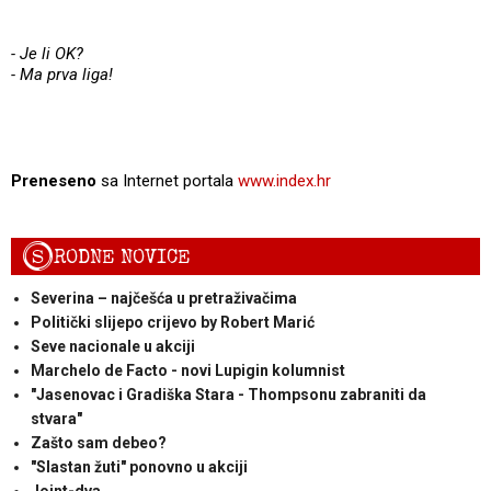
- Je li OK?
- Ma prva liga!
Preneseno
sa Internet portala
www.index.hr
S
RODNE NOVICE
Severina – najčešća u pretraživačima
Politički slijepo crijevo by Robert Marić
Seve nacionale u akciji
Marchelo de Facto - novi Lupigin kolumnist
"Jasenovac i Gradiška Stara - Thompsonu zabraniti da
stvara"
Zašto sam debeo?
"Slastan žuti" ponovno u akciji
Joint-dva