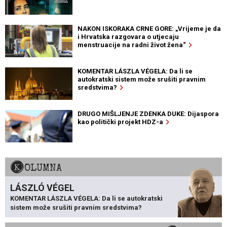
NAKON ISKORAKA CRNE GORE: „Vrijeme je da
i Hrvatska razgovara o utjecaju
menstruacije na radni život žena“
KOMENTAR LÁSZLA VÉGELA: Da li se
autokratski sistem može srušiti pravnim
sredstvima?
DRUGO MIŠLJENJE ZDENKA DUKE: Dijaspora
kao politički projekt HDZ-a
KOLUMNA
LÁSZLÓ VÉGEL
KOMENTAR LÁSZLA VÉGELA: Da li se autokratski
sistem može srušiti pravnim sredstvima?