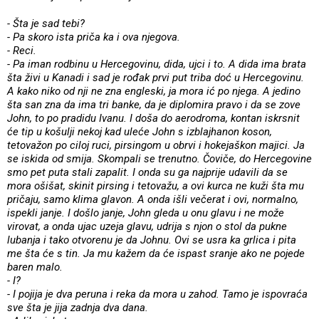
- Šta je sad tebi?
- Pa skoro ista priča ka i ova njegova.
- Reci.
- Pa iman rodbinu u Hercegovinu, dida, ujci i to. A dida ima brata
šta živi u Kanadi i sad je rođak prvi put triba doć u Hercegovinu.
A kako niko od nji ne zna engleski, ja mora ić po njega. A jedino
šta san zna da ima tri banke, da je diplomira pravo i da se zove
John, to po pradidu Ivanu. I doša do aerodroma, kontan iskrsnit
će tip u košulji nekoj kad uleće John s izblajhanon koson,
tetovažon po ciloj ruci, pirsingom u obrvi i hokejaškon majici. Ja
se iskida od smija. Skompali se trenutno. Čoviče, do Hercegovine
smo pet puta stali zapalit. I onda su ga najprije udavili da se
mora ošišat, skinit pirsing i tetovažu, a ovi kurca ne kuži šta mu
pričaju, samo klima glavon. A onda išli večerat i ovi, normalno,
ispekli janje. I došlo janje, John gleda u onu glavu i ne može
virovat, a onda ujac uzeja glavu, udrija s njon o stol da pukne
lubanja i tako otvorenu je da Johnu. Ovi se usra ka grlica i pita
me šta će s tin. Ja mu kažem da će ispast sranje ako ne pojede
baren malo.
- I?
- I pojija je dva peruna i reka da mora u zahod. Tamo je ispovraća
sve šta je jija zadnja dva dana.