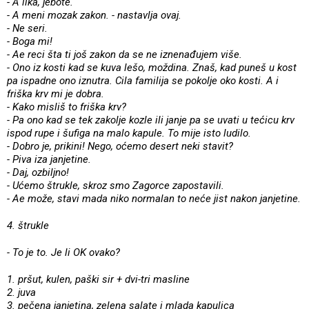
- A lika, jebote.
- A meni mozak zakon. - nastavlja ovaj.
- Ne seri.
- Boga mi!
- Ae reci šta ti još zakon da se ne iznenađujem više.
- Ono iz kosti kad se kuva lešo, moždina. Znaš, kad puneš u kost
pa ispadne ono iznutra. Cila familija se pokolje oko kosti. A i
friška krv mi je dobra.
- Kako misliš to friška krv?
- Pa ono kad se tek zakolje kozle ili janje pa se uvati u tećicu krv
ispod rupe i šufiga na malo kapule. To mije isto ludilo.
- Dobro je, prikini! Nego, oćemo desert neki stavit?
- Piva iza janjetine.
- Daj, ozbiljno!
- Ućemo štrukle, skroz smo Zagorce zapostavili.
- Ae može, stavi mada niko normalan to neće jist nakon janjetine.
4. štrukle
- To je to. Je li OK ovako?
1. pršut, kulen, paški sir + dvi-tri masline
2. juva
3. pečena janjetina, zelena salate i mlada kapulica