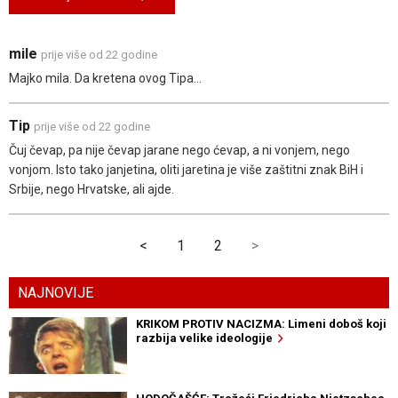
mile
prije više od 22 godine
Majko mila. Da kretena ovog Tipa...
Tip
prije više od 22 godine
Čuj čevap, pa nije čevap jarane nego ćevap, a ni vonjem, nego
vonjom. Isto tako janjetina, oliti jaretina je više zaštitni znak BiH i
Srbije, nego Hrvatske, ali ajde.
<
1
2
>
NAJNOVIJE
KRIKOM PROTIV NACIZMA: Limeni doboš koji
razbija velike ideologije