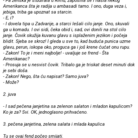
- Pa ženska je studirala u Rimu, zaposlila se i našla nekog
Amerikanca šta je radija u ambasadi tamo. I ono, duga veza i,
jebiga, triba ga upoznat sa starcin.
- E, i?
- I dovela tipa u Zadvarije, a starci lešali cilo janje. Ono, skuvali
ga u komadu. I ovi sidi, čeka obid i, sad, ovi donili na stol cilo
janje. Čovik skužija kuvanu glavu s isplaženim jezikon i počeja
blidit. Sjeba se skroz! I gleda u sve to, kad buduća punica uzme
glavu, perun, iskopa oko, proguca ga i još krene ćućat onu rupu.
- Zakon! To je i meni najbolje! - uvaljuje se frend - Šta
Amerikanac?
- Prosuja se u nesvist čovik. Tribalo ga je triskat deset minuti dok
je sebi doša.
- Zakon! Nego, šta ću napisat? Samo juva?
- Može?
2. juva
- I sad pečena janjetina sa zelenon salaton i mladon kapulicom?
Ko je za? Svi. OK, jednoglasno prihvaćeno.
3. pečena janjetina, zelena salata i mlada kapulica
Tu se ovaj fend počeo smijati.