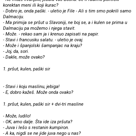
korektan meni ili koji kurac?
- Dobro je, onda paški. - uletio je File - Ali s tim smo pokrili samo
Dalmaciju.
- Ma primija se pršut u Slavoniji, ne boj se, a i kulen se prima u
Dalmaciju pa možemo i njega stavit.
- Može. - rekao sam ja i krenuo zapisati na papir.
- Stavi i francusku salatu. - uletio je ovaj.
- Može i španjolski šampanjac na kraju?
- Joj, da, sori.
- Dakle, može ovako?
1. pršut, kulen, paški sir
- Stavi i koju maslinu, jebiga!
- E, dobro kažeš. Može onda ovako?
1. pršut, kulen, paški sir + dvi-tri masline
- Može, ludilo!
- OK, amo dalje. Šta ide iza pršuta?
- Juva i lešo s restanin kumpiron.
- A ka, nigdi se ne jide juva nego u nas?