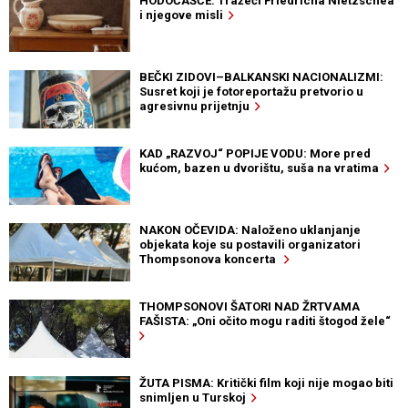
HODOČAŠĆE: Tražeći Friedricha Nietzschea
i njegove misli
BEČKI ZIDOVI–BALKANSKI NACIONALIZMI:
Susret koji je fotoreportažu pretvorio u
agresivnu prijetnju
KAD „RAZVOJ“ POPIJE VODU: More pred
kućom, bazen u dvorištu, suša na vratima
NAKON OČEVIDA: Naloženo uklanjanje
objekata koje su postavili organizatori
Thompsonova koncerta
THOMPSONOVI ŠATORI NAD ŽRTVAMA
FAŠISTA: „Oni očito mogu raditi štogod žele“
ŽUTA PISMA: Kritički film koji nije mogao biti
snimljen u Turskoj