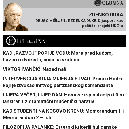
KOLUMNA
ZDENKO DUKA
DRUGO MIŠLJENJE ZDENKA DUKE: Dijaspora kao
politički projekt HDZ-a
H
IPERLINK
KAD „RAZVOJ“ POPIJE VODU: More pred kućom,
bazen u dvorištu, suša na vratima
VIKTOR IVANČIĆ: Nazad naši
INTERVENCIJA KOJA MIJENJA STVAR: Priča o Hodži
koji je izvukao mrtvog partizanskog komandanta
LIJEPA VEČER, LIJEP DAN: Homoseksploatacijski film
lansiran uz dramatični mučenički narativ
KAD STUDENTI NA KOSOVO KRENU: Memorandum 1 i
Memorandum 2 – isti
FILOZOFIJA PALANKE: Estetski kriteriji huliganske