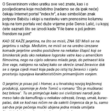
O Severininom video uratku sve već znate, kao i o
posljedicama koje možebitno (nadamo se da ipak neće)
čekaju Internet portal "index.hr", a kao simboličan znak
potpore Babiću i ekipi u nastavku vam prenosimo kolumnu
koju na tom portalu već duže vrijeme piše Denis Lalić, i u kojoj
ćete saznati što se izrodi kada "File bane s još jednim
frendom na joint"
KAD SE KAŽE janjetina, na što se misli, ZNA SE! Misli se na
janjetinu s ražnja. Međutim, ne misli se na uredno izrezane
komade janjetine uredno posložene na nekakav štapić koji se
šminkerski jedu oko nekakave logorske vatre kao u američkim
filmovima, nego na cijelo oderano mlado janje, do petnaest kila
žive vage, nabijeno na ražanj kako se okreće iznad žeravice dok
se s njega cijedi mast koja pada po istoj toj žeravici i cijelu
prostoriju ispunjava karakterističnim primamljivim vonjem.
O janjetini je pisao još i Homer, a u hrvatskoj novijoj književnoj
produkciji, spominje je Ante Tomić u romanu "Što je muškarac
bez brkova". Tu on primjećuje kako svi civilizirani narodi jedu
meso tako da kamufliraju u nekakav odrezak, čevap, umak, kurac-
palac, dok se kod nas ničim ne da sakriti činjenica da je tu, samo
sat-dva prije pečenja mučki ubijena jedna mlada umiljata