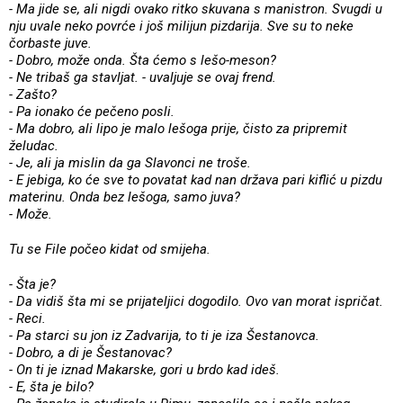
- Ma jide se, ali nigdi ovako ritko skuvana s manistron. Svugdi u
nju uvale neko povrće i još milijun pizdarija. Sve su to neke
čorbaste juve.
- Dobro, može onda. Šta ćemo s lešo-meson?
- Ne tribaš ga stavljat. - uvaljuje se ovaj frend.
- Zašto?
- Pa ionako će pečeno posli.
- Ma dobro, ali lipo je malo lešoga prije, čisto za pripremit
želudac.
- Je, ali ja mislin da ga Slavonci ne troše.
- E jebiga, ko će sve to povatat kad nan država pari kiflić u pizdu
materinu. Onda bez lešoga, samo juva?
- Može.
Tu se File počeo kidat od smijeha.
- Šta je?
- Da vidiš šta mi se prijateljici dogodilo. Ovo van morat ispričat.
- Reci.
- Pa starci su jon iz Zadvarija, to ti je iza Šestanovca.
- Dobro, a di je Šestanovac?
- On ti je iznad Makarske, gori u brdo kad ideš.
- E, šta je bilo?