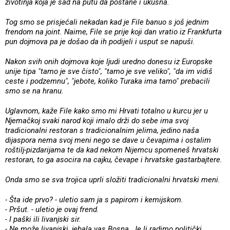
životinja koja je sad na putu da postane i ukusna.
Tog smo se prisjećali nekadan kad je File banuo s još jednim
frendom na joint. Naime, File se prije koji dan vratio iz Frankfurta
pun dojmova pa je došao da ih podijeli i usput se napuši.
Nakon svih onih dojmova koje ljudi uredno donesu iz Europske
unije tipa "tamo je sve čisto", "tamo je sve veliko", "da im vidiš
ceste i podzemnu", "jebote, koliko Turaka ima tamo" prebacili
smo se na hranu.
Uglavnom, kaže File kako smo mi Hrvati totalno u kurcu jer u
Njemačkoj svaki narod koji imalo drži do sebe ima svoj
tradicionalni restoran s tradicionalnim jelima, jedino naša
dijaspora nema svoj meni nego se dave u čevapima i ostalim
roštilj-pizdarijama te da kad nekom Nijemcu spomeneš hrvatski
restoran, to ga asocira na cajku, čevape i hrvatske gastarbajtere.
Onda smo se sva trojica uprli složiti tradicionalni hrvatski meni.
- Šta ide prvo? - uletio sam ja s papirom i kemijskom.
- Pršut. - uletio je ovaj frend.
- I paški ili livanjski sir.
- Ne može livanjski, jebala vas Bosna. Je li radimo politički