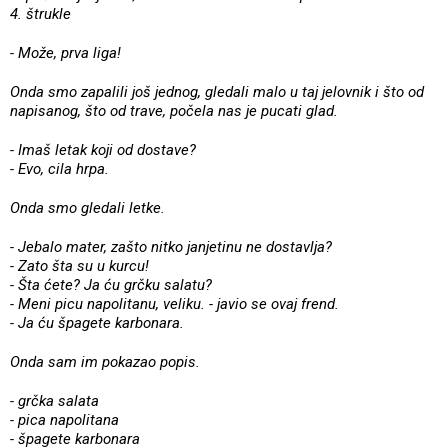
4. štrukle
- Može, prva liga!
Onda smo zapalili još jednog, gledali malo u taj jelovnik i što od
napisanog, što od trave, počela nas je pucati glad.
- Imaš letak koji od dostave?
- Evo, cila hrpa.
Onda smo gledali letke.
- Jebalo mater, zašto nitko janjetinu ne dostavlja?
- Zato šta su u kurcu!
- Šta ćete? Ja ću grčku salatu?
- Meni picu napolitanu, veliku. - javio se ovaj frend.
- Ja ću špagete karbonara.
Onda sam im pokazao popis.
- grčka salata
- pica napolitana
- špagete karbonara