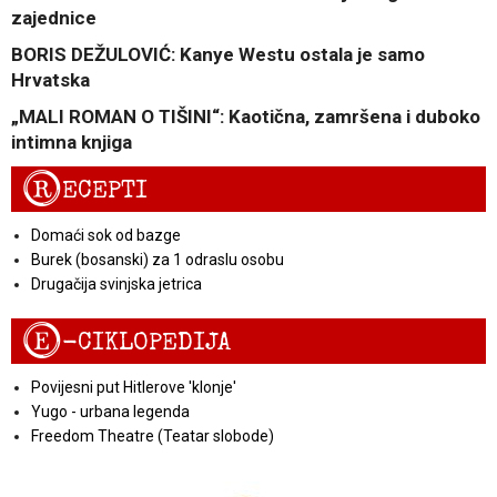
zajednice
BORIS DEŽULOVIĆ: Kanye Westu ostala je samo
Hrvatska
„MALI ROMAN O TIŠINI“: Kaotična, zamršena i duboko
intimna knjiga
R
ECEPTI
Domaći sok od bazge
Burek (bosanski) za 1 odraslu osobu
Drugačija svinjska jetrica
E
-CIKLOPEDIJA
Povijesni put Hitlerove 'klonje'
Yugo - urbana legenda
Freedom Theatre (Teatar slobode)