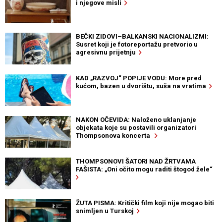
i njegove misli
BEČKI ZIDOVI–BALKANSKI NACIONALIZMI:
Susret koji je fotoreportažu pretvorio u
agresivnu prijetnju
KAD „RAZVOJ“ POPIJE VODU: More pred
kućom, bazen u dvorištu, suša na vratima
NAKON OČEVIDA: Naloženo uklanjanje
objekata koje su postavili organizatori
Thompsonova koncerta
THOMPSONOVI ŠATORI NAD ŽRTVAMA
FAŠISTA: „Oni očito mogu raditi štogod žele“
ŽUTA PISMA: Kritički film koji nije mogao biti
snimljen u Turskoj