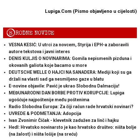
Lupiga.Com (Pismo objavljeno u cijelosti)
S
RODNE NOVICE
VESNA KESIĆ: U utrci za novcem, Styrija i EPH-a zaboravili
autore tekstova i javni interes
DENIS KULJIŠ O NOVINARIMA: Gomila nepismenih pizduna i
okovanih galiota koje bacamo u more
DEUTSCHE WELLE O HAJCI NA SANADERA: Mediji koji su ga
držali na vlasti sad ga nesmiljeno gaze u blatu
E-novine objavile: Pavić je ukrao Slobodnu Dalmaciju!
MEĐUNARODNI DAN BORBE PROTIV KORUPCIJE: Lupiga
ugošćuje najpoštenije među poštenima
Radio Slobodna Europa: Za čiji račun rade hrvatski novinari?
UVREDE & PODMETANJA: Adopcija
Ivan Zvonimir Čičak - klevetnik zadužen za linč i hajku
Hedl: Hrvatsko novinarsto je kao hrvatsko društvo: ništa bolje
(na žalost) i ništa lošije (na sreću)