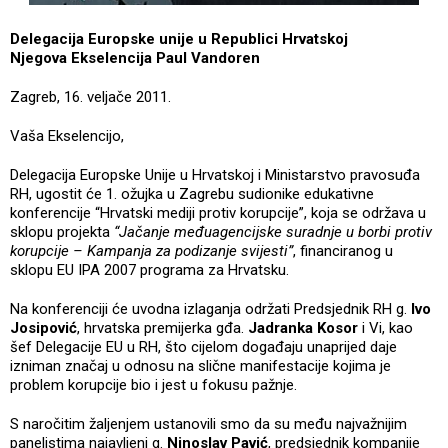
Delegacija Europske unije u Republici Hrvatskoj
Njegova Ekselencija Paul Vandoren
Zagreb, 16. veljače 2011.
Vaša Ekselencijo,
Delegacija Europske Unije u Hrvatskoj i Ministarstvo pravosuđa
RH, ugostit će 1. ožujka u Zagrebu sudionike edukativne
konferencije “Hrvatski mediji protiv korupcije”, koja se održava u
sklopu projekta
“Jačanje međuagencijske suradnje u borbi protiv
korupcije – Kampanja za podizanje svijesti”
, financiranog u
sklopu EU IPA 2007 programa za Hrvatsku.
Na konferenciji će uvodna izlaganja održati Predsjednik RH g.
Ivo
Josipović
, hrvatska premijerka gđa.
Jadranka Kosor
i Vi, kao
šef Delegacije EU u RH, što cijelom događaju unaprijed daje
izniman značaj u odnosu na slične manifestacije kojima je
problem korupcije bio i jest u fokusu pažnje.
S naročitim žaljenjem ustanovili smo da su među najvažnijim
panelistima najavljeni g.
Ninoslav Pavić
, predsjednik kompanije