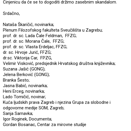
Činjenicu da će se to dogoditi držimo zasebnim skandalom.
Srdačno,
Nataša Škaričić, novinarka;
Plenum Filozofskog fakulteta Sveučilišta u Zagrebu;
prof. dr. sc. Lada Čale Feldman, FFZG;
prof. dr. sc. Morana Čale, FFZG;
prof. dr. sc. Vlasta Erdeljac, FFZG;
dr. sc. Hrvoje Jurić, FFZG;
dr.sc. Viktorija Car, FPZG,
Velimir Visković, predsjednik Hrvatskog društva književnika;
Suzana Jašić (GONG);
Jelena Berković (GONG);
Branka Šesto;
Jasna Babić, novinarka;
Heni Erceg, novinarka;
Lado Tomičić, novinar;
Kuća ljudskih prava Zagreb i njezina Grupa za slobodne i
odgovorne medije SOM, Zagreb;
Sanja Sarnavka;
Igor Roginek, Documenta;
Gordan Bosanac, Centar za mirovne studije