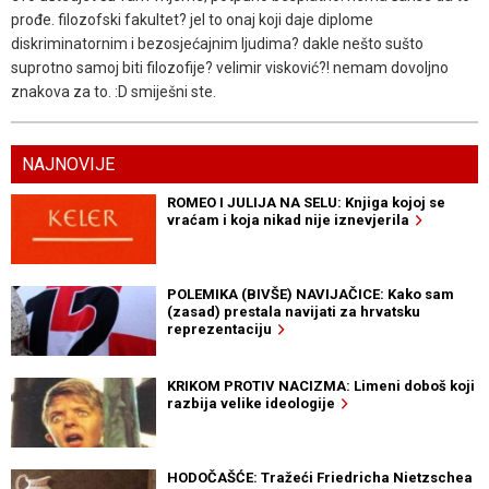
prođe. filozofski fakultet? jel to onaj koji daje diplome
diskriminatornim i bezosjećajnim ljudima? dakle nešto sušto
suprotno samoj biti filozofije? velimir visković?! nemam dovoljno
znakova za to. :D smiješni ste.
NAJNOVIJE
ROMEO I JULIJA NA SELU: Knjiga kojoj se
vraćam i koja nikad nije iznevjerila
POLEMIKA (BIVŠE) NAVIJAČICE: Kako sam
(zasad) prestala navijati za hrvatsku
reprezentaciju
KRIKOM PROTIV NACIZMA: Limeni doboš koji
razbija velike ideologije
HODOČAŠĆE: Tražeći Friedricha Nietzschea