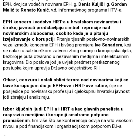
EPH, dvojica vodećih novinara EPH, g.
Denis Kuljiš
i g.
Gordan
Malić
te
Renato Kunić
, v.d. Informativnog programa HTV-a.
EPH koncern i vodstvo HRT-a u hrvatskom novinarstvu i
širokoj javnosti predstavljaju simbol represije nad
novinarskim slobodama, osobito kada je u pitanju
izvještavanje o korupciji
. Pitanje tijesnih poslovno-novinarskih
veza između koncerna EPH i bivšeg premijera
Ive Sanadera
, koji
se nalazi u salzburškom zatvoru zbog sumnji u korupcijska djela,
bezbroj je puta otvarano u nezavisnim medijima i intelektualnim
krugovima. Dio poslova još je uvijek predmet pretkaznenog
postupka kojim upravlja Državno odvjetništvo RH.
Otkazi, cenzura i ostali oblici terora nad novinarima koji se
bave korupcijom dio je EPH-ove i HRT-ove rutine
, čije se
posljedice po novinarsku profesiju i cjelokupnu hrvatsku javnost
još zbrajaju i analiziraju.
Izbor ključnih ljudi EPH-a i HRT-a kao glavnih panelista u
raspravi o medijima i korupciji smatramo potpuno
promašenim
, tim više što se konferencija odvija na vrlo visokom
nivou, a pod financijskom i organizacijskom potporom EU-a.