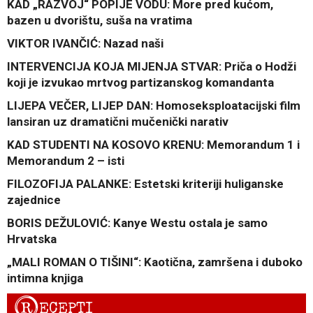
KAD „RAZVOJ“ POPIJE VODU: More pred kućom,
bazen u dvorištu, suša na vratima
VIKTOR IVANČIĆ: Nazad naši
INTERVENCIJA KOJA MIJENJA STVAR: Priča o Hodži
koji je izvukao mrtvog partizanskog komandanta
LIJEPA VEČER, LIJEP DAN: Homoseksploatacijski film
lansiran uz dramatični mučenički narativ
KAD STUDENTI NA KOSOVO KRENU: Memorandum 1 i
Memorandum 2 – isti
FILOZOFIJA PALANKE: Estetski kriteriji huliganske
zajednice
BORIS DEŽULOVIĆ: Kanye Westu ostala je samo
Hrvatska
„MALI ROMAN O TIŠINI“: Kaotična, zamršena i duboko
intimna knjiga
R
ECEPTI