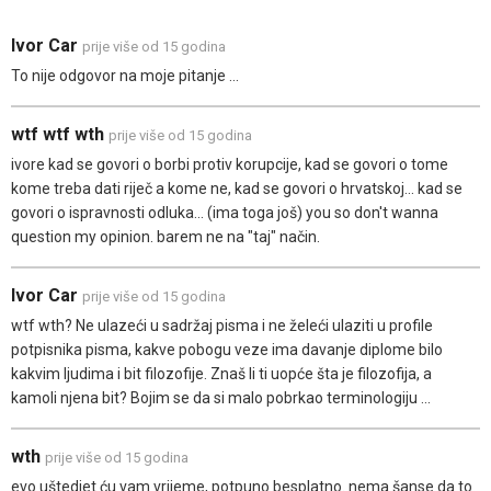
Ivor Car
prije više od 15 godina
To nije odgovor na moje pitanje ...
wtf wtf wth
prije više od 15 godina
ivore kad se govori o borbi protiv korupcije, kad se govori o tome
kome treba dati riječ a kome ne, kad se govori o hrvatskoj... kad se
govori o ispravnosti odluka... (ima toga još) you so don't wanna
question my opinion. barem ne na "taj" način.
Ivor Car
prije više od 15 godina
wtf wth? Ne ulazeći u sadržaj pisma i ne želeći ulaziti u profile
potpisnika pisma, kakve pobogu veze ima davanje diplome bilo
kakvim ljudima i bit filozofije. Znaš li ti uopće šta je filozofija, a
kamoli njena bit? Bojim se da si malo pobrkao terminologiju ...
wth
prije više od 15 godina
evo uštedjet ću vam vrijeme, potpuno besplatno. nema šanse da to