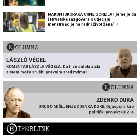
NAKON ISKORAKA CRNE GORE: „Vrijeme je da
i Hrvatska razgovara o utjecaju
menstruacije na radni život žena“
KOLUMNA
LÁSZLÓ VÉGEL
KOMENTAR LÁSZLA VÉGELA: Da li se autokratski
sistem može srušiti pravnim sredstvima?
KOLUMNA
ZDENKO DUKA
DRUGO MIŠLJENJE ZDENKA DUKE: Dijaspora kao
politički projekt HDZ-a
H
IPERLINK