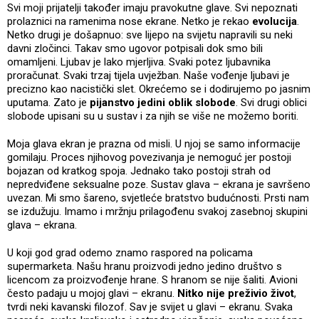
Svi moji prijatelji također imaju pravokutne glave. Svi nepoznati
prolaznici na ramenima nose ekrane. Netko je rekao
evolucija
.
Netko drugi je došapnuo: sve lijepo na svijetu napravili su neki
davni zločinci. Takav smo ugovor potpisali dok smo bili
omamljeni. Ljubav je lako mjerljiva. Svaki potez ljubavnika
proračunat. Svaki trzaj tijela uvježban. Naše vođenje ljubavi je
precizno kao nacistički slet. Okrećemo se i dodirujemo po jasnim
uputama. Zato je
pijanstvo jedini oblik slobode
. Svi drugi oblici
slobode upisani su u sustav i za njih se više ne možemo boriti.
Moja glava ekran je prazna od misli. U njoj se samo informacije
gomilaju. Proces njihovog povezivanja je nemoguć jer postoji
bojazan od kratkog spoja. Jednako tako postoji strah od
nepredviđene seksualne poze. Sustav glava – ekrana je savršeno
uvezan. Mi smo šareno, svjetleće bratstvo budućnosti. Prsti nam
se izdužuju. Imamo i mržnju prilagođenu svakoj zasebnoj skupini
glava – ekrana.
U koji god grad odemo znamo raspored na policama
supermarketa. Našu hranu proizvodi jedno jedino društvo s
licencom za proizvođenje hrane. S hranom se nije šaliti. Avioni
često padaju u mojoj glavi – ekranu.
Nitko nije preživio život
,
tvrdi neki kavanski filozof. Sav je svijet u glavi – ekranu. Svaka