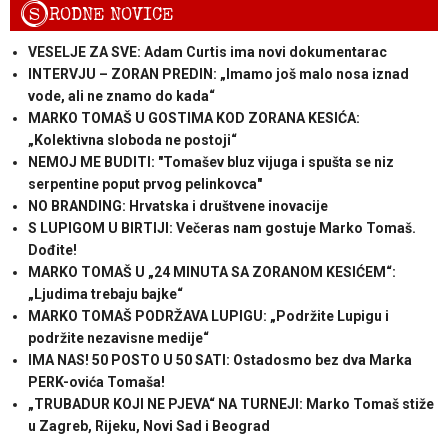
S
RODNE NOVICE
VESELJE ZA SVE: Adam Curtis ima novi dokumentarac
INTERVJU – ZORAN PREDIN: „Imamo još malo nosa iznad
vode, ali ne znamo do kada“
MARKO TOMAŠ U GOSTIMA KOD ZORANA KESIĆA:
„Kolektivna sloboda ne postoji“
NEMOJ ME BUDITI: "Tomašev bluz vijuga i spušta se niz
serpentine poput prvog pelinkovca"
NO BRANDING: Hrvatska i društvene inovacije
S LUPIGOM U BIRTIJI: Večeras nam gostuje Marko Tomaš.
Dođite!
MARKO TOMAŠ U „24 MINUTA SA ZORANOM KESIĆEM“:
„Ljudima trebaju bajke“
MARKO TOMAŠ PODRŽAVA LUPIGU: „Podržite Lupigu i
podržite nezavisne medije“
IMA NAS! 50 POSTO U 50 SATI: Ostadosmo bez dva Marka
PERK-ovića Tomaša!
„TRUBADUR KOJI NE PJEVA“ NA TURNEJI: Marko Tomaš stiže
u Zagreb, Rijeku, Novi Sad i Beograd