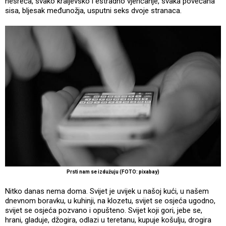
nesreća, svako kraljevsko i estradno vjenčanje, svaka povećana
sisa, bljesak međunožja, usputni seks dvoje stranaca.
Prsti nam se izdužuju (FOTO: pixabay)
Nitko danas nema doma. Svijet je uvijek u našoj kući, u našem
dnevnom boravku, u kuhinji, na klozetu, svijet se osjeća ugodno,
svijet se osjeća pozvano i opušteno. Svijet koji gori, jebe se,
hrani, gladuje, džogira, odlazi u teretanu, kupuje košulju, drogira