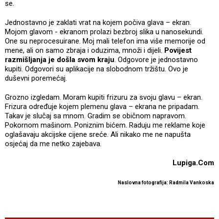
se.
Jednostavno je zaklati vrat na kojem počiva glava – ekran.
Mojom glavom - ekranom prolazi bezbroj slika u nanosekundi.
One su neprocesuirane. Moj mali telefon ima više memorije od
mene, ali on samo zbraja i oduzima, množi i dijeli.
Povijest
razmišljanja je došla svom kraju
. Odgovore je jednostavno
kupiti. Odgovori su aplikacije na slobodnom tržištu. Ovo je
duševni poremećaj.
Grozno izgledam. Moram kupiti frizuru za svoju glavu – ekran.
Frizura određuje kojem plemenu glava – ekrana ne pripadam.
Takav je slučaj sa mnom. Gradim se običnom napravom.
Pokornom mašinom. Poniznim bićem. Raduju me reklame koje
oglašavaju akcijske cijene sreće. Ali nikako me ne napušta
osjećaj da me netko zajebava.
Lupiga.Com
Naslovna fotografija: Radmila Vankoska