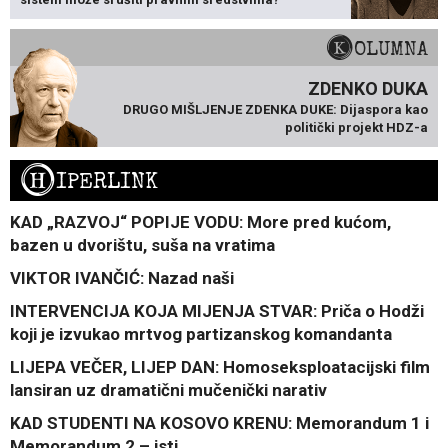
KOLUMNA
ZDENKO DUKA
DRUGO MIŠLJENJE ZDENKA DUKE: Dijaspora kao
politički projekt HDZ-a
H
IPERLINK
KAD „RAZVOJ“ POPIJE VODU: More pred kućom,
bazen u dvorištu, suša na vratima
VIKTOR IVANČIĆ: Nazad naši
INTERVENCIJA KOJA MIJENJA STVAR: Priča o Hodži
koji je izvukao mrtvog partizanskog komandanta
LIJEPA VEČER, LIJEP DAN: Homoseksploatacijski film
lansiran uz dramatični mučenički narativ
KAD STUDENTI NA KOSOVO KRENU: Memorandum 1 i
Memorandum 2 – isti