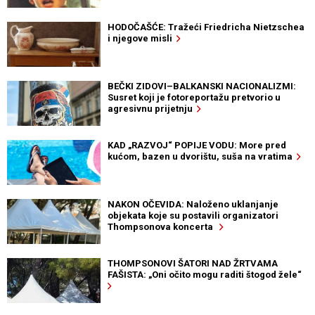
HODOČAŠĆE: Tražeći Friedricha Nietzschea
i njegove misli
BEČKI ZIDOVI–BALKANSKI NACIONALIZMI:
Susret koji je fotoreportažu pretvorio u
agresivnu prijetnju
KAD „RAZVOJ“ POPIJE VODU: More pred
kućom, bazen u dvorištu, suša na vratima
NAKON OČEVIDA: Naloženo uklanjanje
objekata koje su postavili organizatori
Thompsonova koncerta
THOMPSONOVI ŠATORI NAD ŽRTVAMA
FAŠISTA: „Oni očito mogu raditi štogod žele“