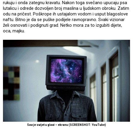
rukuju i onda zategnu kravatu. Nakon toga svečano upucaju psa
lutalicu i odrede dozvoljen broj maslina u ljudskom obroku. Zatim
odu na pričest. Poškrope ih ustajalom vodom i usput blagoslove
naftu. Bitno je da se puške podijele ravnopravno. Svaki vizionar
želi osnovati i podignuti grad. Netko mora za to izgubiti dijete,
oca, majku.
Sav je svijet u glavi – ekranu
(SCREENSHOT: YouTube)