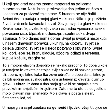
U koji god grad odemo znamo raspored na policama
supermarketa. Našu hranu proizvodi jedno jedino društvo s
licencom za proizvođenje hrane. S hranom se nije šaliti.
Avioni često padaju u mojoj glavi – ekranu. Nitko nije preživio
život, tvrdi neki kavanski filozof. Sav je svijet u glavi – ekranu.
Svaka nesreća, svako kraljevsko i estradno vjenčanje, svaka
povećana sisa, bljesak međunožja, usputni seks dvoje
stranaca. Nitko danas nema doma. Svijet je uvijek u našoj kući,
u našem dnevnom boravku, u kuhinji, na klozetu, svijet se
osjeća ugodno, svijet se osjeća pozvano i opušteno. Svijet
koji gori, jebe se, hrani, gladuje, džogira, odlazi u teretanu,
kupuje košulju, drogira se.
To s mojom glavom dogodilo se nekako prirodno. To doba u koje
ja ustajem iz kreveta pristojan svijet nikad ne bi nazvao jutrom,
ali, dobro, nije bitno kako tko zove određeno doba dana, bitno je
da bih godinama, svakog jutra, čim ustanem iz kreveta,
gurnuo
glavu u ekran
. Iz dana u dan moja glava bi se stapala s tim
pravokutnim svjetlećim krajolikom. Zato me to što se dogodilo s
mojoj glavom nije iznenadilo. Moja glava je postala ekran,
flatscreen, lcd, hd.
U mojoj glavi svijet zaudara na
genocid i ljudski očaj
. Ubojice se