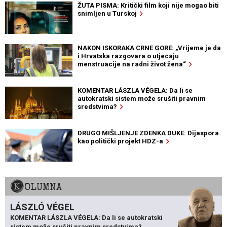
ŽUTA PISMA: Kritički film koji nije mogao biti
snimljen u Turskoj
NAKON ISKORAKA CRNE GORE: „Vrijeme je da
i Hrvatska razgovara o utjecaju
menstruacije na radni život žena“
KOMENTAR LÁSZLA VÉGELA: Da li se
autokratski sistem može srušiti pravnim
sredstvima?
DRUGO MIŠLJENJE ZDENKA DUKE: Dijaspora
kao politički projekt HDZ-a
KOLUMNA
LÁSZLÓ VÉGEL
KOMENTAR LÁSZLA VÉGELA: Da li se autokratski
sistem može srušiti pravnim sredstvima?