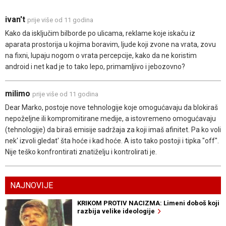
ivan't
prije više od 11 godina
Kako da isključim bilborde po ulicama, reklame koje iskaču iz
aparata prostorija u kojima boravim, ljude koji zvone na vrata, zovu
na fixni, lupaju nogom o vrata percepcije, kako da ne koristim
android i net kad je to tako lepo, primamljivo i jebozovno?
milimo
prije više od 11 godina
Dear Marko, postoje nove tehnologije koje omogućavaju da blokiraš
nepoželjne ili kompromitirane medije, a istovremeno omogućavaju
(tehnologije) da biraš emisije sadržaja za koji imaš afinitet. Pa ko voli
nek' izvoli gledat' šta hoće i kad hoće. A isto tako postoji i tipka "off".
Nije teško konfrontirati znatiželju i kontrolirati je.
NAJNOVIJE
KRIKOM PROTIV NACIZMA: Limeni doboš koji
razbija velike ideologije