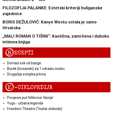
FILOZOFIJA PALANKE: Estetski kriteriji huliganske
zajednice
BORIS DEŽULOVIĆ: Kanye Westu ostala je samo
Hrvatska
„MALI ROMAN O TIŠINI“: Kaotična, zamršena i duboko
intimna knjiga
R
ECEPTI
Domaći sok od bazge
Burek (bosanski) za 1 odraslu osobu
Drugačija svinjska jetrica
E
-CIKLOPEDIJA
Povijesni put Hitlerove 'klonje'
Yugo - urbana legenda
Freedom Theatre (Teatar slobode)