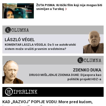
ŽUTA PISMA: Kritički film koji nije mogao biti
snimljen u Turskoj
KOLUMNA
LÁSZLÓ VÉGEL
KOMENTAR LÁSZLA VÉGELA: Da li se autokratski
sistem može srušiti pravnim sredstvima?
KOLUMNA
ZDENKO DUKA
DRUGO MIŠLJENJE ZDENKA DUKE: Dijaspora kao
politički projekt HDZ-a
H
IPERLINK
KAD „RAZVOJ“ POPIJE VODU: More pred kućom,