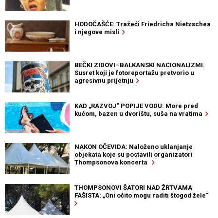
HODOČAŠĆE: Tražeći Friedricha Nietzschea
i njegove misli
BEČKI ZIDOVI–BALKANSKI NACIONALIZMI:
Susret koji je fotoreportažu pretvorio u
agresivnu prijetnju
KAD „RAZVOJ“ POPIJE VODU: More pred
kućom, bazen u dvorištu, suša na vratima
NAKON OČEVIDA: Naloženo uklanjanje
objekata koje su postavili organizatori
Thompsonova koncerta
THOMPSONOVI ŠATORI NAD ŽRTVAMA
FAŠISTA: „Oni očito mogu raditi štogod žele“