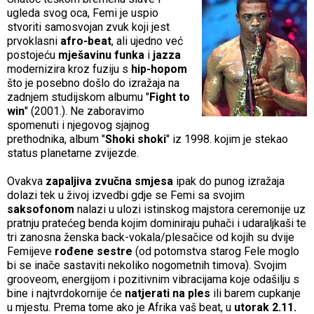
ugleda svog oca, Femi je uspio
stvoriti samosvojan zvuk koji jest
prvoklasni
afro-beat
, ali ujedno već
postojeću
mješavinu funka
i
jazza
modernizira kroz fuziju s
hip-hopom
što je posebno došlo do izražaja na
zadnjem studijskom albumu "
Fight to
win
" (2001.). Ne zaboravimo
spomenuti i njegovog sjajnog
prethodnika, album "
Shoki shoki
" iz 1998. kojim je stekao
status planetarne zvijezde.
Ovakva
zapaljiva zvučna smjesa
ipak do punog izražaja
dolazi tek u živoj izvedbi gdje se Femi sa svojim
saksofonom
nalazi u ulozi istinskog majstora ceremonije uz
pratnju pratećeg benda kojim dominiraju puhači i udaraljkaši te
tri zanosna ženska back-vokala/plesačice od kojih su dvije
Femijeve
rođene sestre
(od potomstva starog Fele moglo
bi se inače sastaviti nekoliko nogometnih timova). Svojim
grooveom, energijom i pozitivnim vibracijama koje odašilju s
bine i najtvrdokornije će
natjerati na ples
ili barem cupkanje
u mjestu. Prema tome ako je Afrika vaš beat, u
utorak 2.11.