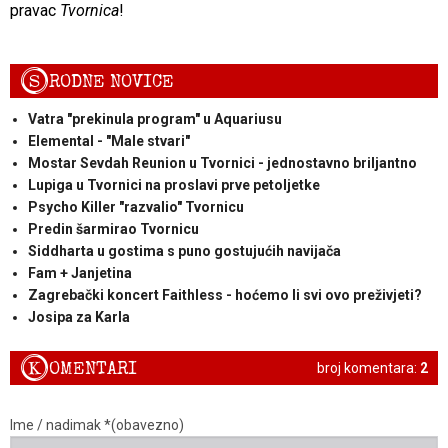
pravac
Tvornica
!
S
RODNE NOVICE
Vatra "prekinula program" u Aquariusu
Elemental - "Male stvari"
Mostar Sevdah Reunion u Tvornici - jednostavno briljantno
Lupiga u Tvornici na proslavi prve petoljetke
Psycho Killer "razvalio" Tvornicu
Predin šarmirao Tvornicu
Siddharta u gostima s puno gostujućih navijača
Fam + Janjetina
Zagrebački koncert Faithless - hoćemo li svi ovo preživjeti?
Josipa za Karla
K
OMENTARI
broj komentara:
2
Ime / nadimak *(obavezno)