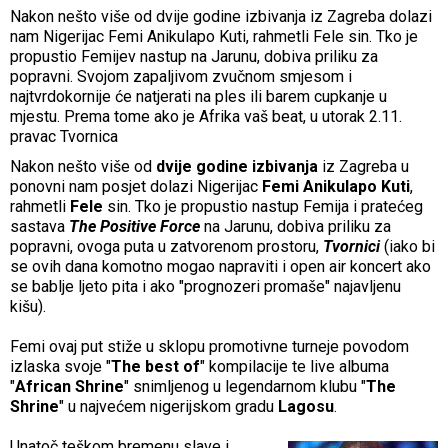
Nakon nešto više od dvije godine izbivanja iz Zagreba dolazi
nam Nigerijac Femi Anikulapo Kuti, rahmetli Fele sin. Tko je
propustio Femijev nastup na Jarunu, dobiva priliku za
popravni. Svojom zapaljivom zvučnom smjesom i
najtvrdokornije će natjerati na ples ili barem cupkanje u
mjestu. Prema tome ako je Afrika vaš beat, u utorak 2.11.
pravac Tvornica
Nakon nešto više od
dvije godine izbivanja
iz Zagreba u
ponovni nam posjet dolazi Nigerijac
Femi Anikulapo Kuti
,
rahmetli
Fele
sin. Tko je propustio nastup Femija i pratećeg
sastava
The Positive Force
na Jarunu, dobiva priliku za
popravni, ovoga puta u zatvorenom prostoru,
Tvornici
(iako bi
se ovih dana komotno mogao napraviti i open air koncert ako
se bablje ljeto pita i ako "prognozeri promaše" najavljenu
kišu).
Femi ovaj put stiže u sklopu promotivne turneje povodom
izlaska svoje "
The best of
" kompilacije te live albuma
"
African Shrine
" snimljenog u legendarnom klubu "
The
Shrine
" u najvećem nigerijskom gradu
Lagosu
.
Unatoč teškom bremenu slave i