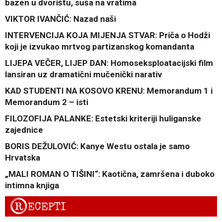
bazen u dvorištu, suša na vratima
VIKTOR IVANČIĆ: Nazad naši
INTERVENCIJA KOJA MIJENJA STVAR: Priča o Hodži
koji je izvukao mrtvog partizanskog komandanta
LIJEPA VEČER, LIJEP DAN: Homoseksploatacijski film
lansiran uz dramatični mučenički narativ
KAD STUDENTI NA KOSOVO KRENU: Memorandum 1 i
Memorandum 2 – isti
FILOZOFIJA PALANKE: Estetski kriteriji huliganske
zajednice
BORIS DEŽULOVIĆ: Kanye Westu ostala je samo
Hrvatska
„MALI ROMAN O TIŠINI“: Kaotična, zamršena i duboko
intimna knjiga
R
ECEPTI