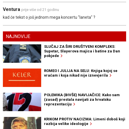
Ventura
prije više od 21 godinu
kad će tekst o još jednom mega koncertu "laneta" ?
NAJNOVIJE
SLUČAJ ZA ŠIRI DRUŠTVENI KOMPLEKS:
Supetar, Slayerova majica i batine za Dan
pobjede
ROMEO I JULIJA NA SELU: Knjiga kojoj se
vraćam i koja nikad nije iznevjerila
POLEMIKA (BIVŠE) NAVIJAČICE: Kako sam
(zasad) prestala navijati za hrvatsku
reprezentaciju
KRIKOM PROTIV NACIZMA: Limeni doboš koji
razbija velike ideologije