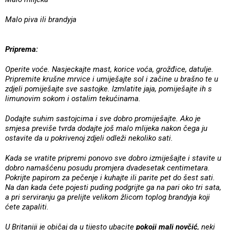
Malo piva ili brandyja
Priprema:
Operite voće. Nasjeckajte mast, korice voća, grožđice, datulje.
Pripremite krušne mrvice i umiješajte sol i začine u brašno te u
zdjeli pomiješajte sve sastojke. Izmlatite jaja, pomiješajte ih s
limunovim sokom i ostalim tekućinama.
Dodajte suhim sastojcima i sve dobro promiješajte. Ako je
smjesa previše tvrda dodajte još malo mlijeka nakon čega ju
ostavite da u pokrivenoj zdjeli odleži nekoliko sati.
Kada se vratite pripremi ponovo sve dobro izmiješajte i stavite u
dobro namašćenu posudu promjera dvadesetak centimetara.
Pokrijte papirom za pečenje i kuhajte ili parite pet do šest sati.
Na dan kada ćete pojesti puding podgrijte ga na pari oko tri sata,
a pri serviranju ga prelijte velikom žlicom toplog brandyja koji
ćete zapaliti.
U Britaniji je običaj da u tijesto ubacite
pokoji mali novčić
, neki