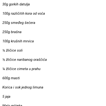
30g gorkih datulja
100g različitih kora od voća
250g smeđeg šećera
250g brašna
100g krušnih mrvica
½ žličice soli
½ žličice naribanog oraščića
¼ žličice cimeta u prahu
600g masti
Korica i sok jednog limuna
5 jaja
Malo mlijeka