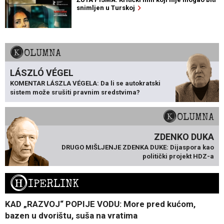
snimljen u Turskoj
KOLUMNA
LÁSZLÓ VÉGEL
KOMENTAR LÁSZLA VÉGELA: Da li se autokratski
sistem može srušiti pravnim sredstvima?
KOLUMNA
ZDENKO DUKA
DRUGO MIŠLJENJE ZDENKA DUKE: Dijaspora kao
politički projekt HDZ-a
H
IPERLINK
KAD „RAZVOJ“ POPIJE VODU: More pred kućom,
bazen u dvorištu, suša na vratima