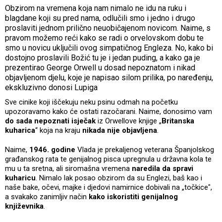
Obzirom na vremena koja nam nimalo ne idu na ruku i
blagdane koji su pred nama, odlučili smo i jedno i drugo
proslaviti jednom prilično neuobičajenom novicom. Naime, s
pravom možemo reći kako se radi o orvelovskom dobu te
smo u novicu uključili ovog simpatičnog Engleza. No, kako bi
dostojno proslavili Božić tu je i jedan puding, a kako ga je
prezentirao George Orwell u dosad nepoznatom i nikad
objavljenom djelu, koje je napisao silom prilika, po naređenju,
ekskluzivno donosi Lupiga
Sve cinike koji iščekuju neku psinu odmah na početku
upozoravamo kako će ostati razočarani. Naime, donosimo vam
do sada nepoznati isječak
iz Orwellove knjige „
Britanska
kuharica
“ koja na kraju
nikada nije objavljena
.
Naime,
1946. godine
Vlada je prekaljenog veterana Španjolskog
građanskog rata te genijalnog pisca upregnula u državna kola te
mu u ta sretna, ali siromašna vremena
naredila da spravi
kuharicu
. Nimalo lak posao obzirom da su Englezi, baš kao i
naše bake, očevi, majke i djedovi namirnice dobivali na „točkice",
a svakako zanimljiv način
kako iskoristiti genijalnog
književnika
.