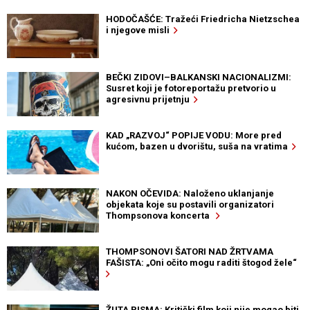
HODOČAŠĆE: Tražeći Friedricha Nietzschea
i njegove misli
BEČKI ZIDOVI–BALKANSKI NACIONALIZMI:
Susret koji je fotoreportažu pretvorio u
agresivnu prijetnju
KAD „RAZVOJ“ POPIJE VODU: More pred
kućom, bazen u dvorištu, suša na vratima
NAKON OČEVIDA: Naloženo uklanjanje
objekata koje su postavili organizatori
Thompsonova koncerta
THOMPSONOVI ŠATORI NAD ŽRTVAMA
FAŠISTA: „Oni očito mogu raditi štogod žele“
ŽUTA PISMA: Kritički film koji nije mogao biti