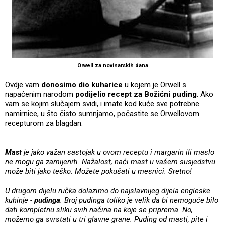
Orwell za novinarskih dana
Ovdje vam
donosimo dio kuharice
u kojem je Orwell s
napaćenim narodom
podijelio recept za Božićni puding
. Ako
vam se kojim slučajem svidi, i imate kod kuće sve potrebne
namirnice, u što čisto sumnjamo, počastite se Orwellovom
recepturom za blagdan.
Mast
je jako važan sastojak u ovom receptu i margarin ili maslo
ne mogu ga zamijeniti. Nažalost, naći mast u vašem susjedstvu
može biti jako teško. Možete pokušati u mesnici. Sretno!
U drugom dijelu ručka dolazimo do najslavnijeg dijela engleske
kuhinje -
pudinga
. Broj pudinga toliko je velik da bi nemoguće bilo
dati kompletnu sliku svih načina na koje se priprema. No,
možemo ga svrstati u tri glavne grane. Puding od masti, pite i