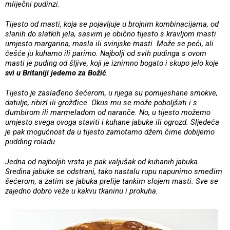
mliječni pudinzi.
Tijesto od masti, koja se pojavljuje u brojnim kombinacijama, od
slanih do slatkih jela, sasvim je obično tijesto s kravljom masti
umjesto margarina, masla ili svinjske masti. Može se peći, ali
češće ju kuhamo ili parimo. Najbolji od svih pudinga s ovom
masti je puding od šljive, koji je iznimno bogato i skupo jelo koje
svi u Britaniji jedemo za Božić
.
Tijesto je zaslađeno šećerom, u njega su pomijeshane smokve,
datulje, ribizl ili grožđice. Okus mu se može poboljšati i s
đumbirom ili marmeladom od naranče. No, u tijesto možemo
umjesto svega ovoga staviti i kuhane jabuke ili ogrozd. Sljedeća
je pak mogućnost da u tijesto zamotamo džem čime dobijemo
pudding roladu.
Jedna od najboljih vrsta je pak valjušak od kuhanih jabuka.
Sredina jabuke se odstrani, tako nastalu rupu napunimo smeđim
šećerom, a zatim se jabuka prelije tankim slojem masti. Sve se
zajedno dobro veže u kakvu tkaninu i prokuha.