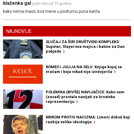
blaženka gal
prije više od 15 godina
kako nema masti, kod mene u podrumu puna kanta
NAJNOVIJE
SLUČAJ ZA ŠIRI DRUŠTVENI KOMPLEKS:
Supetar, Slayerova majica i batine za Dan
pobjede
ROMEO I JULIJA NA SELU: Knjiga kojoj se
vraćam i koja nikad nije iznevjerila
POLEMIKA (BIVŠE) NAVIJAČICE: Kako sam
(zasad) prestala navijati za hrvatsku
reprezentaciju
KRIKOM PROTIV NACIZMA: Limeni doboš koji
razbija velike ideologije