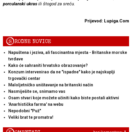
porculanski ukras
ili štogod za sreću.
Prijevod: Lupiga.Com
S
RODNE NOVICE
Napuštena i jeziva, ali fascinantna mjesta - Britanske morske
tvrđave
Kako će sahraniti hrvatsko obrazovanje?
Konzum intervenirao da ne "ispadne" kako je najskuplji
trgovački centar
Maloljetničko uništavanje na britanski način
Nasmiješite se, snimamo vas
Osam stvari koje možete učiniti kako biste postali aktivni
'Anarhistička farma' na webu
Nepodobni "Puž"
Veliki brat te promatra!