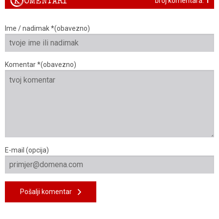
K
OMENTARI
broj komentara:
1
Ime / nadimak *(obavezno)
Komentar *(obavezno)
E-mail (opcija)
Pošalji komentar