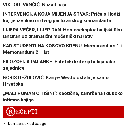
VIKTOR IVANČIĆ: Nazad naši
INTERVENCIJA KOJA MIJENJA STVAR: Priča o Hodži
koji je izvukao mrtvog partizanskog komandanta
LIJEPA VEČER, LIJEP DAN: Homoseksploatacijski film
lansiran uz dramatični mučenički narativ
KAD STUDENTI NA KOSOVO KRENU: Memorandum 1 i
Memorandum 2 – isti
FILOZOFIJA PALANKE: Estetski kriteriji huliganske
zajednice
BORIS DEŽULOVIĆ: Kanye Westu ostala je samo
Hrvatska
„MALI ROMAN O TIŠINI“: Kaotična, zamršena i duboko
intimna knjiga
R
ECEPTI
Domaći sok od bazge