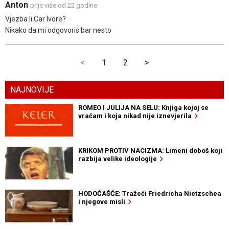
Anton
prije više od 22 godine
Vjezba li Car Ivore?
Nikako da mi odgovoris bar nesto
<
1
2
>
NAJNOVIJE
ROMEO I JULIJA NA SELU: Knjiga kojoj se
vraćam i koja nikad nije iznevjerila
KRIKOM PROTIV NACIZMA: Limeni doboš koji
razbija velike ideologije
HODOČAŠĆE: Tražeći Friedricha Nietzschea
i njegove misli