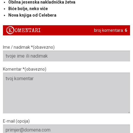
Obilna jesenska nakladnička žetva
Biće bolje, neko viče
Nova knjiga od Celebera
K
OMENTARI
broj komentara:
6
Ime / nadimak *(obavezno)
Komentar *(obavezno)
E-mail (opcija)