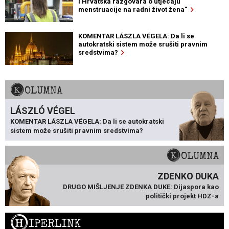
i Hrvatska razgovara o utjecaju
menstruacije na radni život žena“
KOMENTAR LÁSZLA VÉGELA: Da li se
autokratski sistem može srušiti pravnim
sredstvima?
KOLUMNA
LÁSZLÓ VÉGEL
KOMENTAR LÁSZLA VÉGELA: Da li se autokratski
sistem može srušiti pravnim sredstvima?
KOLUMNA
ZDENKO DUKA
DRUGO MIŠLJENJE ZDENKA DUKE: Dijaspora kao
politički projekt HDZ-a
H
IPERLINK