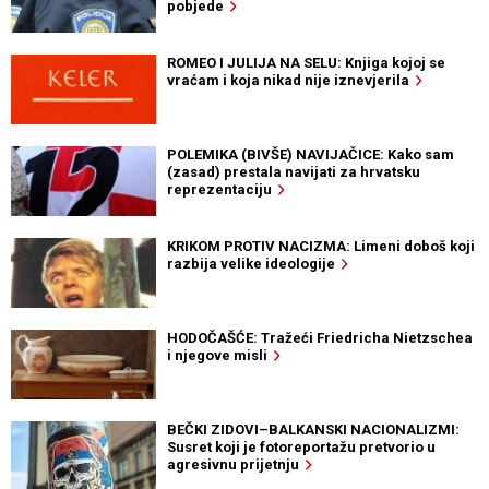
pobjede
ROMEO I JULIJA NA SELU: Knjiga kojoj se
vraćam i koja nikad nije iznevjerila
POLEMIKA (BIVŠE) NAVIJAČICE: Kako sam
(zasad) prestala navijati za hrvatsku
reprezentaciju
KRIKOM PROTIV NACIZMA: Limeni doboš koji
razbija velike ideologije
HODOČAŠĆE: Tražeći Friedricha Nietzschea
i njegove misli
BEČKI ZIDOVI–BALKANSKI NACIONALIZMI:
Susret koji je fotoreportažu pretvorio u
agresivnu prijetnju