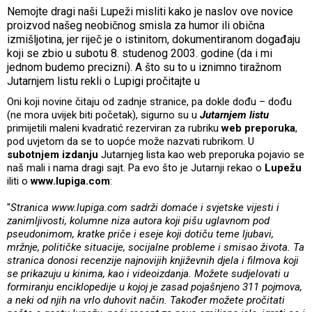
Nemojte dragi naši Lupeži misliti kako je naslov ove novice
proizvod našeg neobičnog smisla za humor ili obična
izmišljotina, jer riječ je o istinitom, dokumentiranom događaju
koji se zbio u subotu 8. studenog 2003. godine (da i mi
jednom budemo precizni). A što su to u iznimno tiražnom
Jutarnjem listu rekli o Lupigi pročitajte u
Oni koji novine čitaju od zadnje stranice, pa dokle dođu – dođu
(ne mora uvijek biti početak), sigurno su u
Jutarnjem listu
primijetili maleni kvadratić rezerviran za rubriku
web preporuka
,
pod uvjetom da se to uopće može nazvati rubrikom. U
subotnjem izdanju
Jutarnjeg lista kao web preporuka pojavio se
naš mali i nama dragi sajt. Pa evo što je Jutarnji rekao o
Lupežu
iliti o
www.lupiga.com
:
"
Stranica www.lupiga.com sadrži domaće i svjetske vijesti i
zanimljivosti, kolumne niza autora koji pišu uglavnom pod
pseudonimom, kratke priče i eseje koji dotiču teme ljubavi,
mržnje, političke situacije, socijalne probleme i smisao života. Ta
stranica donosi recenzije najnovijih književnih djela i filmova koji
se prikazuju u kinima, kao i videoizdanja. Možete sudjelovati u
formiranju enciklopedije u kojoj je zasad pojašnjeno 311 pojmova,
a neki od njih na vrlo duhovit način. Također možete pročitati