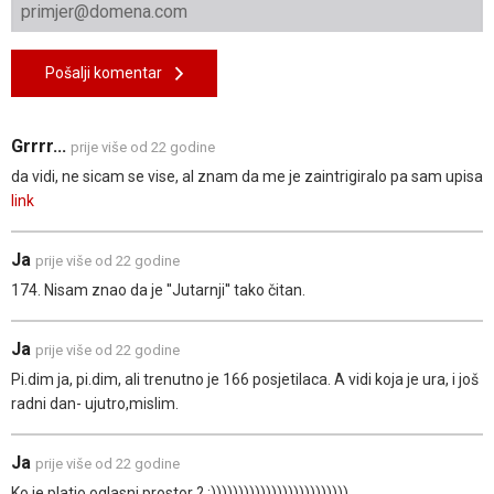
Pošalji komentar
Grrrr...
prije više od 22 godine
da vidi, ne sicam se vise, al znam da me je zaintrigiralo pa sam upisa
link
Ja
prije više od 22 godine
174. Nisam znao da je ''Jutarnji'' tako čitan.
Ja
prije više od 22 godine
Pi.dim ja, pi.dim, ali trenutno je 166 posjetilaca. A vidi koja je ura, i još
radni dan- ujutro,mislim.
Ja
prije više od 22 godine
Ko je platio oglasni prostor ? :)))))))))))))))))))))))))