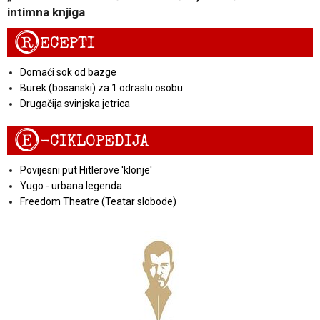
intimna knjiga
R
ECEPTI
Domaći sok od bazge
Burek (bosanski) za 1 odraslu osobu
Drugačija svinjska jetrica
E
-CIKLOPEDIJA
Povijesni put Hitlerove 'klonje'
Yugo - urbana legenda
Freedom Theatre (Teatar slobode)