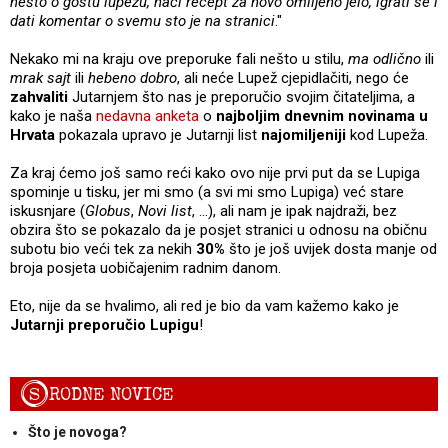
nešto o gostu lupežu, naći recept za novo omiljeno jelo, igrati se i
dati komentar o svemu sto je na stranici
."
Nekako mi na kraju ove preporuke fali nešto u stilu,
ma odlično
ili
mrak sajt
ili
hebeno dobro
, ali neće Lupež cjepidlačiti, nego će
zahvaliti
Jutarnjem što nas je preporučio svojim čitateljima, a
kako je naša
nedavna anketa
o
najboljim dnevnim novinama u
Hrvata
pokazala upravo je Jutarnji list
najomiljeniji
kod Lupeža.
Za kraj ćemo još samo reći kako ovo nije prvi put da se Lupiga
spominje u tisku, jer mi smo (a svi mi smo Lupiga) već stare
iskusnjare (
Globus
,
Novi list
, …), ali nam je ipak najdraži, bez
obzira što se pokazalo da je posjet stranici u odnosu na običnu
subotu bio veći tek za nekih
30%
što je još uvijek dosta manje od
broja posjeta uobičajenim radnim danom.
Eto, nije da se hvalimo, ali red je bio da vam kažemo kako je
Jutarnji preporučio Lupigu
!
S
RODNE NOVICE
Što je novoga?