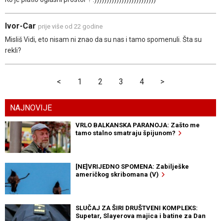
Ivor-Car
prije više od 22 godine
Misliš Vidi, eto nisam ni znao da su nas i tamo spomenuli. Šta su
rekli?
<
1
2
3
4
>
NAJNOVIJE
VRLO BALKANSKA PARANOJA: Zašto me
tamo stalno smatraju špijunom?
[NE]VRIJEDNO SPOMENA: Zabilješke
američkog skribomana (V)
SLUČAJ ZA ŠIRI DRUŠTVENI KOMPLEKS:
Supetar, Slayerova majica i batine za Dan