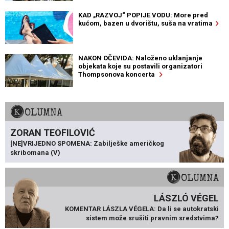
KAD „RAZVOJ“ POPIJE VODU: More pred
kućom, bazen u dvorištu, suša na vratima
NAKON OČEVIDA: Naloženo uklanjanje
objekata koje su postavili organizatori
Thompsonova koncerta
KOLUMNA
ZORAN TEOFILOVIĆ
[NE]VRIJEDNO SPOMENA: Zabilješke američkog
skribomana (V)
KOLUMNA
LÁSZLÓ VÉGEL
KOMENTAR LÁSZLA VÉGELA: Da li se autokratski
sistem može srušiti pravnim sredstvima?