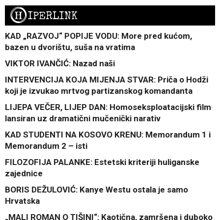
H
IPERLINK
KAD „RAZVOJ“ POPIJE VODU: More pred kućom,
bazen u dvorištu, suša na vratima
VIKTOR IVANČIĆ: Nazad naši
INTERVENCIJA KOJA MIJENJA STVAR: Priča o Hodži
koji je izvukao mrtvog partizanskog komandanta
LIJEPA VEČER, LIJEP DAN: Homoseksploatacijski film
lansiran uz dramatični mučenički narativ
KAD STUDENTI NA KOSOVO KRENU: Memorandum 1 i
Memorandum 2 – isti
FILOZOFIJA PALANKE: Estetski kriteriji huliganske
zajednice
BORIS DEŽULOVIĆ: Kanye Westu ostala je samo
Hrvatska
„MALI ROMAN O TIŠINI“: Kaotična, zamršena i duboko