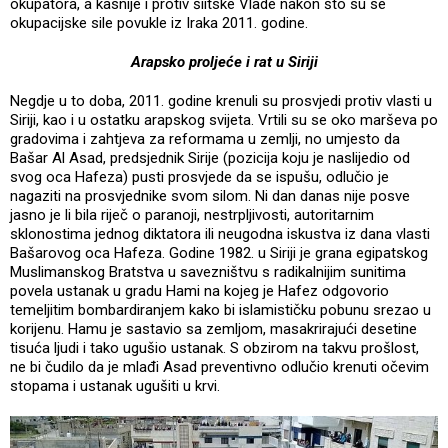
okupatora, a kasnije i protiv šiitske Vlade nakon što su se
okupacijske sile povukle iz Iraka 2011. godine.
Arapsko proljeće i rat u Siriji
Negdje u to doba, 2011. godine krenuli su prosvjedi protiv vlasti u
Siriji, kao i u ostatku arapskog svijeta. Vrtili su se oko marševa po
gradovima i zahtjeva za reformama u zemlji, no umjesto da
Bašar Al Asad, predsjednik Sirije (pozicija koju je naslijedio od
svog oca Hafeza) pusti prosvjede da se ispušu, odlučio je
nagaziti na prosvjednike svom silom. Ni dan danas nije posve
jasno je li bila riječ o paranoji, nestrpljivosti, autoritarnim
sklonostima jednog diktatora ili neugodna iskustva iz dana vlasti
Bašarovog oca Hafeza. Godine 1982. u Siriji je grana egipatskog
Muslimanskog Bratstva u savezništvu s radikalnijim sunitima
povela ustanak u gradu Hami na kojeg je Hafez odgovorio
temeljitim bombardiranjem kako bi islamističku pobunu srezao u
korijenu. Hamu je sastavio sa zemljom, masakrirajući desetine
tisuća ljudi i tako ugušio ustanak. S obzirom na takvu prošlost,
ne bi čudilo da je mlađi Asad preventivno odlučio krenuti očevim
stopama i ustanak ugušiti u krvi.