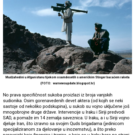
Mudžahedini u Afganistanu tijekom osamdesetih s američkim Stinger bacačem raketa
(FOTO: warnewsupdate.blogspot.hr)
No prava specifičnost sukoba proizlazi iz broja vanjskih
sudionika. Osim gorenavedenih devet aktera (od kojih se neki
sastoje od nekoliko podskupina), u sukob su vojno uključene još
mnogobrojne druge države. Intervencije u Iraku i Siriji predvodi
SAD, a pomaže im 14 zemalja saveznica. U Iraku, a i u Siriji vojno
djeluje Iran, što izravno sa svojim Quds brigadama (jedinicom
specijaliziranom za djelovanje u inozemstvu), a što preko