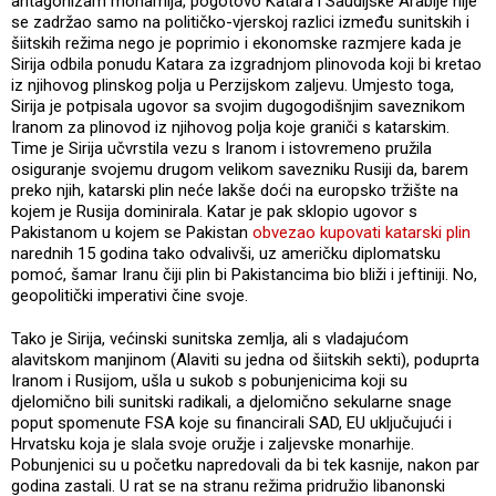
antagonizam monarhija, pogotovo Katara i Saudijske Arabije nije
se zadržao samo na političko-vjerskoj razlici između sunitskih i
šiitskih režima nego je poprimio i ekonomske razmjere kada je
Sirija odbila ponudu Katara za izgradnjom plinovoda koji bi kretao
iz njihovog plinskog polja u Perzijskom zaljevu. Umjesto toga,
Sirija je potpisala ugovor sa svojim dugogodišnjim saveznikom
Iranom za plinovod iz njihovog polja koje graniči s katarskim.
Time je Sirija učvrstila vezu s Iranom i istovremeno pružila
osiguranje svojemu drugom velikom savezniku Rusiji da, barem
preko njih, katarski plin neće lakše doći na europsko tržište na
kojem je Rusija dominirala. Katar je pak sklopio ugovor s
Pakistanom u kojem se Pakistan
obvezao kupovati katarski plin
narednih 15 godina tako odvalivši, uz američku diplomatsku
pomoć, šamar Iranu čiji plin bi Pakistancima bio bliži i jeftiniji. No,
geopolitički imperativi čine svoje.
Tako je Sirija, većinski sunitska zemlja, ali s vladajućom
alavitskom manjinom (Alaviti su jedna od šiitskih sekti), poduprta
Iranom i Rusijom, ušla u sukob s pobunjenicima koji su
djelomično bili sunitski radikali, a djelomično sekularne snage
poput spomenute FSA koje su financirali SAD, EU uključujući i
Hrvatsku koja je slala svoje oružje i zaljevske monarhije.
Pobunjenici su u početku napredovali da bi tek kasnije, nakon par
godina zastali. U rat se na stranu režima pridružio libanonski