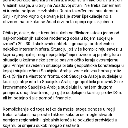
paravojski koje financira i trenira, a koje se u Iraku bore na strani
Vladinih snaga, a u Siriji na Asadovoj strani. Ne treba zanemariti
ni iransku potporu Hezbolahu. Rusija također ima prisutnost u
Siriji - njihovo vojno djelovanje još je stvar špekulacije no s
obzirom na to kako se Asad drži, ni ta opcija nije isključena.
Očito je, dakle, da je trenutni sukob na Bliskom istoku jedan od
najkompleksnijih sukoba modernog doba u kojem sudjeluje
između 20 i 30 distinktivnih entiteta i grupacija podijeljenih u
nekoliko interesnih sfera. Situaciju još više kompliciraju savezi u
kojima „neprijatelj mog neprijatelja“ nije nužno moj prijatelj, kao i
situacije u kojima neke zemlje sasvim očito igraju dvosmjernu
igru. Primjer navedenih situacija bi bila geopolitička konstelacija u
kojoj i sirijski režim i Saudijska Arabija vode aktivnu borbu protiv
IS-a (Sirija na vlastitom frontu, dok Saudijska Arabija sudjeluje u
koaliciji), ali je ista ta Saudijska Arabije geopolitički protivnik Sirije.
Istovremeno Saudijska Arabija sudjeluje i u našem drugom
primjeru, onoj dvostranoj igri gdje sudjeluje u koaliciji protiv IS-a,
ali im potajno šalje pomoć i financije.
Kompliciranije od toga teško da može, stoga odnose u regiji
treba raščlaniti na proste faktore kako bi se mogle shvatiti
namjere regionalnih i globalnih igrača te pokušati predvidjeti u
kojemu bi smjeru sukob mogao nastaviti.