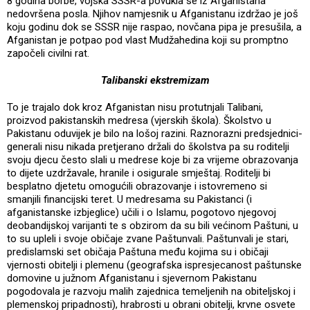
8 godina borbe, vojska SSSR-a povukla se iz Afganistana
nedovršena posla. Njihov namjesnik u Afganistanu izdržao je još
koju godinu dok se SSSR nije raspao, novčana pipa je presušila, a
Afganistan je potpao pod vlast Mudžahedina koji su promptno
započeli civilni rat.
Talibanski ekstremizam
To je trajalo dok kroz Afganistan nisu protutnjali Talibani,
proizvod pakistanskih medresa (vjerskih škola). Školstvo u
Pakistanu oduvijek je bilo na lošoj razini. Raznorazni predsjednici-
generali nisu nikada pretjerano držali do školstva pa su roditelji
svoju djecu često slali u medrese koje bi za vrijeme obrazovanja
to dijete uzdržavale, hranile i osigurale smještaj. Roditelji bi
besplatno djetetu omogućili obrazovanje i istovremeno si
smanjili financijski teret. U medresama su Pakistanci (i
afganistanske izbjeglice) učili i o Islamu, pogotovo njegovoj
deobandijskoj varijanti te s obzirom da su bili većinom Paštuni, u
to su upleli i svoje običaje zvane Paštunvali. Paštunvali je stari,
predislamski set običaja Paštuna među kojima su i običaji
vjernosti obitelji i plemenu (geografska ispresjecanost paštunske
domovine u južnom Afganistanu i sjevernom Pakistanu
pogodovala je razvoju malih zajednica temeljenih na obiteljskoj i
plemenskoj pripadnosti), hrabrosti u obrani obitelji, krvne osvete