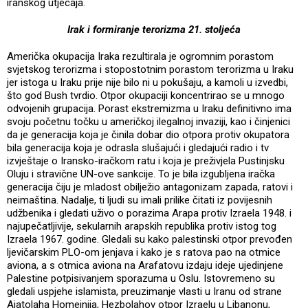
iranskog utjecaja.
Irak i formiranje terorizma 21. stoljeća
Američka okupacija Iraka rezultirala je ogromnim porastom
svjetskog terorizma i stopostotnim porastom terorizma u Iraku
jer istoga u Iraku prije nije bilo ni u pokušaju, a kamoli u izvedbi,
što god Bush tvrdio. Otpor okupaciji koncentrirao se u mnogo
odvojenih grupacija. Porast ekstremizma u Iraku definitivno ima
svoju početnu točku u američkoj ilegalnoj invaziji, kao i činjenici
da je generacija koja je činila dobar dio otpora protiv okupatora
bila generacija koja je odrasla slušajući i gledajući radio i tv
izvještaje o Iransko-iračkom ratu i koja je preživjela Pustinjsku
Oluju i stravične UN-ove sankcije. To je bila izgubljena iračka
generacija čiju je mladost obilježio antagonizam zapada, ratovi i
neimaština. Nadalje, ti ljudi su imali prilike čitati iz povijesnih
udžbenika i gledati uživo o porazima Arapa protiv Izraela 1948. i
najupečatljivije, sekularnih arapskih republika protiv istog tog
Izraela 1967. godine. Gledali su kako palestinski otpor prevođen
ljevičarskim PLO-om jenjava i kako je s ratova pao na otmice
aviona, a s otmica aviona na Arafatovu izdaju ideje ujedinjene
Palestine potpisivanjem sporazuma u Oslu. Istovremeno su
gledali uspjehe islamista, preuzimanje vlasti u Iranu od strane
Ajatolaha Homeinija, Hezbolahov otpor Izraelu u Libanonu,