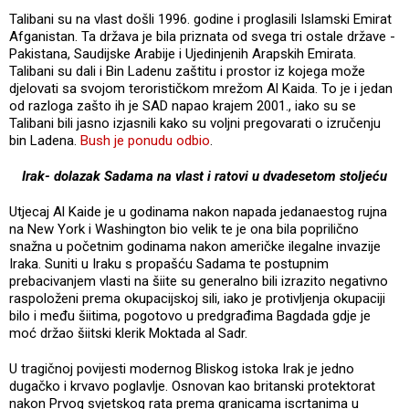
Talibani su na vlast došli 1996. godine i proglasili Islamski Emirat
Afganistan. Ta država je bila priznata od svega tri ostale države -
Pakistana, Saudijske Arabije i Ujedinjenih Arapskih Emirata.
Talibani su dali i Bin Ladenu zaštitu i prostor iz kojega može
djelovati sa svojom terorističkom mrežom Al Kaida. To je i jedan
od razloga zašto ih je SAD napao krajem 2001., iako su se
Talibani bili jasno izjasnili kako su voljni pregovarati o izručenju
bin Ladena.
Bush je ponudu odbio
.
Irak- dolazak Sadama na vlast i ratovi u dvadesetom stoljeću
Utjecaj Al Kaide je u godinama nakon napada jedanaestog rujna
na New York i Washington bio velik te je ona bila poprilično
snažna u početnim godinama nakon američke ilegalne invazije
Iraka. Suniti u Iraku s propašću Sadama te postupnim
prebacivanjem vlasti na šiite su generalno bili izrazito negativno
raspoloženi prema okupacijskoj sili, iako je protivljenja okupaciji
bilo i među šiitima, pogotovo u predgrađima Bagdada gdje je
moć držao šiitski klerik Moktada al Sadr.
U tragičnoj povijesti modernog Bliskog istoka Irak je jedno
dugačko i krvavo poglavlje. Osnovan kao britanski protektorat
nakon Prvog svjetskog rata prema granicama iscrtanima u