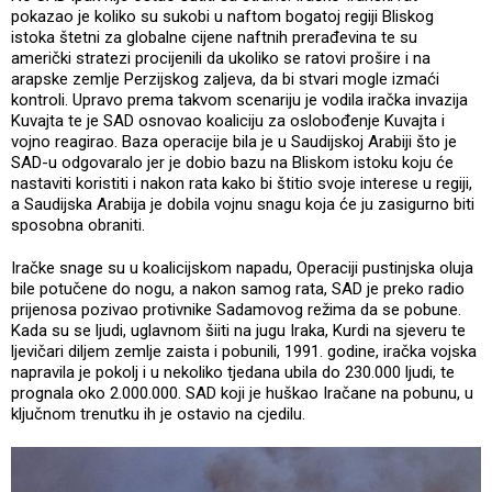
pokazao je koliko su sukobi u naftom bogatoj regiji Bliskog
istoka štetni za globalne cijene naftnih prerađevina te su
američki stratezi procijenili da ukoliko se ratovi prošire i na
arapske zemlje Perzijskog zaljeva, da bi stvari mogle izmaći
kontroli. Upravo prema takvom scenariju je vodila iračka invazija
Kuvajta te je SAD osnovao koaliciju za oslobođenje Kuvajta i
vojno reagirao. Baza operacije bila je u Saudijskoj Arabiji što je
SAD-u odgovaralo jer je dobio bazu na Bliskom istoku koju će
nastaviti koristiti i nakon rata kako bi štitio svoje interese u regiji,
a Saudijska Arabija je dobila vojnu snagu koja će ju zasigurno biti
sposobna obraniti.
Iračke snage su u koalicijskom napadu, Operaciji pustinjska oluja
bile potučene do nogu, a nakon samog rata, SAD je preko radio
prijenosa pozivao protivnike Sadamovog režima da se pobune.
Kada su se ljudi, uglavnom šiiti na jugu Iraka, Kurdi na sjeveru te
ljevičari diljem zemlje zaista i pobunili, 1991. godine, iračka vojska
napravila je pokolj i u nekoliko tjedana ubila do 230.000 ljudi, te
prognala oko 2.000.000. SAD koji je huškao Iračane na pobunu, u
ključnom trenutku ih je ostavio na cjedilu.