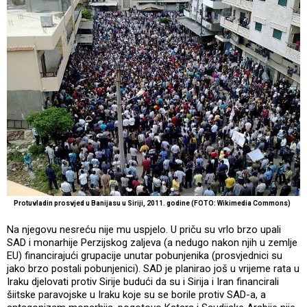
Protuvladin prosvjed u Banijasu u Siriji, 2011. godine (FOTO: Wikimedia Commons)
Na njegovu nesreću nije mu uspjelo. U priču su vrlo brzo upali
SAD i monarhije Perzijskog zaljeva (a nedugo nakon njih u zemlje
EU) financirajući grupacije unutar pobunjenika (prosvjednici su
jako brzo postali pobunjenici). SAD je planirao još u vrijeme rata u
Iraku djelovati protiv Sirije budući da su i Sirija i Iran financirali
šiitske paravojske u Iraku koje su se borile protiv SAD-a, a