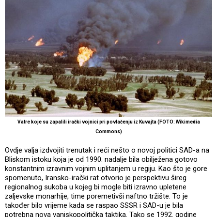
Vatre koje su zapalili irački vojnici pri povlačenju iz Kuvajta (FOTO: Wikimedia
Commons)
Ovdje valja izdvojiti trenutak i reći nešto o novoj politici SAD-a na
Bliskom istoku koja je od 1990. nadalje bila obilježena gotovo
konstantnim izravnim vojnim uplitanjem u regiju. Kao što je gore
spomenuto, Iransko-irački rat otvorio je perspektivu šireg
regionalnog sukoba u kojeg bi mogle biti izravno upletene
zaljevske monarhije, time poremetivši naftno tržište. To je
također bilo vrijeme kada se raspao SSSR i SAD-u je bila
potrebna nova vanjskopolitička taktika. Tako se 1992. godine