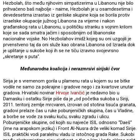
Hezbolah, što među njihovim simpatizerima u Libanonu nije bilo
prihvaćeno baš najbolje - naime, Hezbolah je u osamdesetima i
devedesetima izrastao iz gerilske skupine koja se borila protiv
izraelske okupacije južnog Libanona za vrijeme i nakon
građanskog rata u Libanonu, u političku stranku s vojnim krilom
koje se sada smatra jačim i sposobnijim od libanonske
nacionalne vojske. No Hezbolahov imidž kojeg su oni uzgojili je
prvenstveno taj da oni služe kao obrana Libanona od Izraela dok
je uplitanje u sukobe koji ih se ne tiču izravno svojevrsno
„skretanje s puta“.
Međunarodna koalicija i nerazmrsivi sirijski čvor
Sirija je s vremenom gorila u plamenu rata u kojem su se bitke
vodile ne samo za pokrajine i gradove nego i za kvartove unutar
gradova. Hrvatski novinar
Hrvoje Ivančić
je nedavno bio u
Damasku i ostatku Sirije piše da je „od početka sukoba u Siriji,
2011. teritorij zemlje mrcvaren, izrovan od stotina tisuća granata,
gradovi prelaze čas u ruke pobunjeničkih skupina, čas u Vladine,
a borbe se vode za svaku kuću, svaku zgradu i ulicu.
Pobunjeničke skupine, od kojih su najveće ISIL odnosno “Daeš”
(ime na arapskom jeziku) i Front Al-Nusra drže veliki komad Sirije.
ISIL praktički vodi paralelnu vladu iz istočnog grada Rake. Sukobi