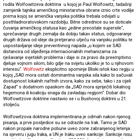
rodila Wolfowitzeva doktrina u kojoj je Paul Wolfowitz, tadašnji
zamjenik tajnika američkog ministarstva obrane iznio crte vodilje
prema kojoj se američka vanjska politika trebala odvijati u
posthladnoratovskom razdoblju. Bitne odrednice su se doticale
čuvanja američkog statusa kao „jedine preostale supersile“,
sprečavanje drugih zemalja da dobiju takav status, odgovaranje
drugih država od ideje da pretjerano utječu na vanjsku politiku te
uspostavljanje ideje preventivnog napada „u kojem se SAD
distancira od slijeđenja internacionalnih mehanizama za
rješavanje svjetskih problema i daje si za pravo da preemptivno
djeluje vojnom silom, bilo gdje na svijetu ukoliko je to u njihovom
interesu“.
Wolfowitz
eksplicitno spominje Bliski istok kao regiju u
kojoj „SAD mora ostati dominantna vanjska sila kako bi sačuvali
dostupnost lokalnih naftnih izvora, kako za sebe, tako i za cijeli
Zapad“ s dodatnom opaskom da „SAD mora spriječiti lokalnog
hegemona ili koaliciju snaga da zavladaju regijom“. Dobar dio
Wolfowitzove doktrine nastavio se i u Bushovoj doktrini u 21.
stoljeću.
Wolfowitzova doktrina implementirana je odmah nakon njenog
pisanja, a prve posljedice su se odrazile na Irak. Tamo je SAD
nakon propale narodne pobune uveo zone zabranjenog letenja
na sjeveru i jugu Iraka, a UN je Iraku uveo sankcije. Sankcije nisu