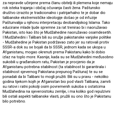
za nepravde učinjene prema članu obitelji ili plemena koje nemaju
rok isteka trajanja i običaj očuvanja časti žena. Paštunsko
društvo izrazito je tradicionalno i patrijarhalno te je dobar dio
talibanske ekstremističke ideologije došao je od infuzije
Paštunvalija u njihovu interpretaciju deobandijskog Islama. Tako
educirane mlade ljude spremne za rat trenirao bi i naoružavao
Pakistan, isto kao što je Mudžahedine naoružavao osamdesetih.
I Mudžahedini i Talibani bili su oružje pakistanske vanjske politike
- Mudžahedine je Pakistan podržavao zato jer su ratovali protiv
SSSR-a dok su se bojali da bi SSSR, jednom kada se ukopa u
Afganistanu, mogao okrenuti prema Pakistanu kako bi dobio
izlaz na toplo more. Kasnije, kada su se Mudžahedini međusobno
sukobili u građanskom ratu, Pakistan je procjenio da je
Afganistanu potrebna stabilnost (ta stabilnost bi garantirala i
stabilnost sjevernog Pakistana prepunog Paštuna) te su se
ponadali da bi Talibani to mogli pružiti. Bili su u pravu - nekoliko
godina tijekom kojih je Afganistan bio pod vlasti Talibana, zamrli
su ratovi i ratni pokolji osim povremenih sukoba s ostatcima
Mudžahedina na sjeveroistoku zemlje, i ma koliko god repulzivni
bili ostali aspekti talibanske vlasti, pružili su ono što je Pakistanu
bilo potrebno.