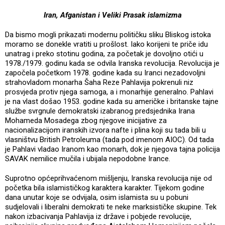
Iran, Afganistan i Veliki Prasak islamizma
Da bismo mogli prikazati modernu političku sliku Bliskog istoka
moramo se donekle vratiti u prošlost. Iako korijeni te priče idu
unatrag i preko stotinu godina, za početak je dovoljno otići u
1978./1979. godinu kada se odvila Iranska revolucija. Revolucija je
započela početkom 1978. godine kada su Iranci nezadovoljni
strahovladom monarha Šaha Reze Pahlavija pokrenuli niz
prosvjeda protiv njega samoga, a i monarhije generalno. Pahlavi
je na vlast došao 1953. godine kada su američke i britanske tajne
službe svrgnule demokratski izabranog predsjednika Irana
Mohameda Mosadega zbog njegove inicijative za
nacionalizacijom iranskih izvora nafte i plina koji su tada bili u
vlasništvu British Petroleuma (tada pod imenom AIOC). Od tada
je Pahlavi vladao Iranom kao monarh, dok je njegova tajna policija
SAVAK nemilice mučila i ubijala nepodobne Irance.
Suprotno općeprihvaćenom mišljenju, Iranska revolucija nije od
početka bila islamističkog karaktera karakter. Tijekom godine
dana unutar koje se odvijala, osim islamista su u pobuni
sudjelovali i liberalni demokrati te neke marksističke skupine. Tek
nakon izbacivanja Pahlavija iz države i pobjede revolucije,