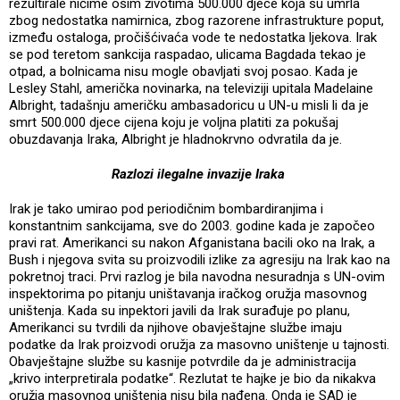
rezultirale ničime osim životima 500.000 djece koja su umrla
zbog nedostatka namirnica, zbog razorene infrastrukture poput,
između ostaloga, pročišćivaća vode te nedostatka ljekova. Irak
se pod teretom sankcija raspadao, ulicama Bagdada tekao je
otpad, a bolnicama nisu mogle obavljati svoj posao. Kada je
Lesley Stahl, američka novinarka, na televiziji upitala Madelaine
Albright, tadašnju američku ambasadoricu u UN-u misli li da je
smrt 500.000 djece cijena koju je voljna platiti za pokušaj
obuzdavanja Iraka, Albright je hladnokrvno odvratila da je.
Razlozi ilegalne invazije Iraka
Irak je tako umirao pod periodičnim bombardiranjima i
konstantnim sankcijama, sve do 2003. godine kada je započeo
pravi rat. Amerikanci su nakon Afganistana bacili oko na Irak, a
Bush i njegova svita su proizvodili izlike za agresiju na Irak kao na
pokretnoj traci. Prvi razlog je bila navodna nesuradnja s UN-ovim
inspektorima po pitanju uništavanja iračkog oružja masovnog
uništenja. Kada su inpektori javili da Irak surađuje po planu,
Amerikanci su tvrdili da njihove obavještajne službe imaju
podatke da Irak proizvodi oružja za masovno uništenje u tajnosti.
Obavještajne službe su kasnije potvrdile da je administracija
„krivo interpretirala podatke“. Rezlutat te hajke je bio da nikakva
oružja masovnog uništenja nisu bila nađena. Onda je SAD je