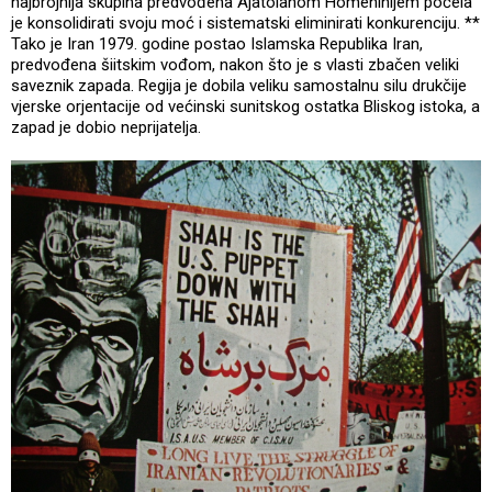
najbrojnija skupina predvođena Ajatolahom Homeninijem počela
je konsolidirati svoju moć i sistematski eliminirati konkurenciju. **
Tako je Iran 1979. godine postao Islamska Republika Iran,
predvođena šiitskim vođom, nakon što je s vlasti zbačen veliki
saveznik zapada. Regija je dobila veliku samostalnu silu drukčije
vjerske orjentacije od većinski sunitskog ostatka Bliskog istoka, a
zapad je dobio neprijatelja.