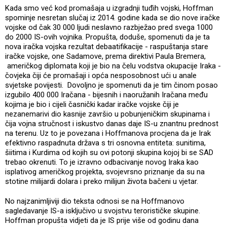
Kada smo već kod promašaja u izgradnji tuđih vojski, Hoffman
spominje nesretan slučaj iz 2014. godine kada se dio nove iračke
vojske od čak 30 000 ljudi neslavno razbježao pred svega 1000
do 2000 IS-ovih vojnika. Propušta, doduše, spomenuti da je ta
nova iračka vojska rezultat debaatifikacije - raspuštanja stare
iračke vojske, one Sadamove, prema direktivi Paula Bremera,
američkog diplomata koji je bio na čelu vodstva okupacije Iraka -
čovjeka čiji će promašaji i opća nesposobnost ući u anale
svjetske povijesti. Dovoljno je spomenuti da je tim činom posao
izgubilo 400 000 Iračana - bijesnih i naoružanih Iračana među
kojima je bio i cijeli časnički kadar iračke vojske čiji je
nezanemarivi dio kasnije završio u pobunjeničkim skupinama i
čija vojna stručnost i iskustvo danas daje IS-u znantnu prednost
na terenu. Uz to je povezana i Hoffmanova procjena da je Irak
efektivno raspadnuta država s tri osnovna entiteta: sunitima,
šiitima i Kurdima od kojih su ovi potonji skupina kojoj bi se SAD
trebao okrenuti. To je izravno odbacivanje novog Iraka kao
isplativog američkog projekta, svojevrsno priznanje da su na
stotine milijardi dolara i preko milijun života bačeni u vjetar.
No najzanimljiviji dio teksta odnosi se na Hoffmanovo
sagledavanje IS-a isključivo u svojstvu terorističke skupine.
Hoffman propušta vidjeti da je IS prije više od godinu dana