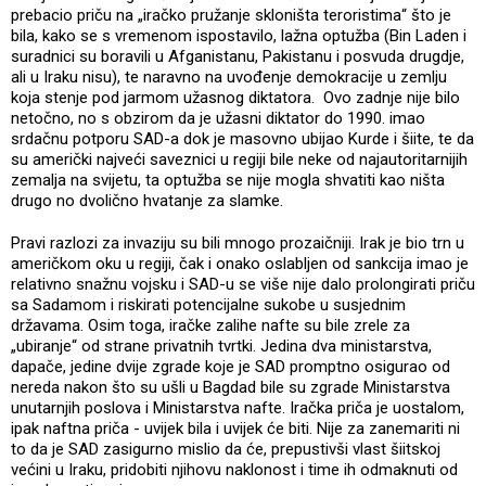
prebacio priču na „iračko pružanje skloništa teroristima“ što je
bila, kako se s vremenom ispostavilo, lažna optužba (Bin Laden i
suradnici su boravili u Afganistanu, Pakistanu i posvuda drugdje,
ali u Iraku nisu), te naravno na uvođenje demokracije u zemlju
koja stenje pod jarmom užasnog diktatora. Ovo zadnje nije bilo
netočno, no s obzirom da je užasni diktator do 1990. imao
srdačnu potporu SAD-a dok je masovno ubijao Kurde i šiite, te da
su američki najveći saveznici u regiji bile neke od najautoritarnijih
zemalja na svijetu, ta optužba se nije mogla shvatiti kao ništa
drugo no dvolično hvatanje za slamke.
Pravi razlozi za invaziju su bili mnogo prozaičniji. Irak je bio trn u
američkom oku u regiji, čak i onako oslabljen od sankcija imao je
relativno snažnu vojsku i SAD-u se više nije dalo prolongirati priču
sa Sadamom i riskirati potencijalne sukobe u susjednim
državama. Osim toga, iračke zalihe nafte su bile zrele za
„ubiranje“ od strane privatnih tvrtki. Jedina dva ministarstva,
dapače, jedine dvije zgrade koje je SAD promptno osigurao od
nereda nakon što su ušli u Bagdad bile su zgrade Ministarstva
unutarnjih poslova i Ministarstva nafte. Iračka priča je uostalom,
ipak naftna priča - uvijek bila i uvijek će biti. Nije za zanemariti ni
to da je SAD zasigurno mislio da će, prepustivši vlast šiitskoj
većini u Iraku, pridobiti njihovu naklonost i time ih odmaknuti od