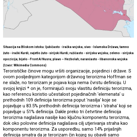
Situacija na Bliskom istoku:
ljubičasto - iračka vojska;
sivo - Islamska Država;
tamno
žuto - irački Kurdi;
svjetlo žuto- sirijski Kurdi;
ružičasto - sirijska vojska;
zeleno - sirijska
opozicija;
bijelo - Front Al Nusra; p
lavo – Hezbolah; n
arančasto - libanonska vojska
(Izvor: Wikimedia Commons)
Terorističke činove mogu vršiti organizacije, pojedinci i države. S
ovom posljednjom kategorijom državnog terorizma Hoffman se
ne slaže, no terorizam je pojava koja nema čvrstu definiciju. U
svojoj knjizi * on je, formirajući svoju vlastitu definiciju terorizma,
kao referencu koristio učestalost pojedinačnih 'elemenata' u
prethodnih 109 definicija terorizma poput 'nasilja' koje se
pojavljuje u 83.5% prethodnih definicija terorizma i 'straha' koji se
pojavljuje u 51% definicija. Dakle preko tri četvrtine definicija
terorizma naglašava nasilje kao ključnu komponentu terorizma,
dok oko polovine definicija naglašava cilj utjerivanja straha kao
komponentu terorizma. Za usporedbu, samo 14% prijašnjih
definicija smatra da je terorizam čin kojeg su obavili samo