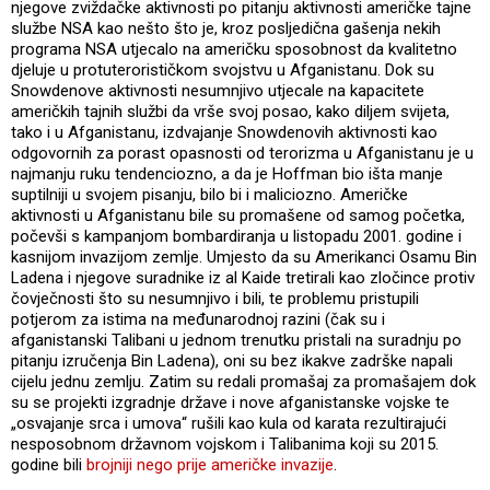
njegove zviždačke aktivnosti po pitanju aktivnosti američke tajne
službe NSA kao nešto što je, kroz posljedična gašenja nekih
programa NSA utjecalo na američku sposobnost da kvalitetno
djeluje u protuterorističkom svojstvu u Afganistanu. Dok su
Snowdenove aktivnosti nesumnjivo utjecale na kapacitete
američkih tajnih službi da vrše svoj posao, kako diljem svijeta,
tako i u Afganistanu, izdvajanje Snowdenovih aktivnosti kao
odgovornih za porast opasnosti od terorizma u Afganistanu je u
najmanju ruku tendenciozno, a da je Hoffman bio išta manje
suptilniji u svojem pisanju, bilo bi i maliciozno. Američke
aktivnosti u Afganistanu bile su promašene od samog početka,
počevši s kampanjom bombardiranja u listopadu 2001. godine i
kasnijom invazijom zemlje. Umjesto da su Amerikanci Osamu Bin
Ladena i njegove suradnike iz al Kaide tretirali kao zločince protiv
čovječnosti što su nesumnjivo i bili, te problemu pristupili
potjerom za istima na međunarodnoj razini (čak su i
afganistanski Talibani u jednom trenutku pristali na suradnju po
pitanju izručenja Bin Ladena), oni su bez ikakve zadrške napali
cijelu jednu zemlju. Zatim su redali promašaj za promašajem dok
su se projekti izgradnje države i nove afganistanske vojske te
„osvajanje srca i umova“ rušili kao kula od karata rezultirajući
nesposobnom državnom vojskom i Talibanima koji su 2015.
godine bili
brojniji nego prije američke invazije
.