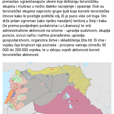
prerastao ograničavajuće okvire koji definiraju terorističku
skupinu i mutirao u nešto daleko razvijenije i opasnije. Dok su
terorističke skupine naprosto grupe ljudi koje koriste terorističke
činove kako bi postigle politički cilj, IS je puno više od toga. Oni
drže jedan ogroman (iako rijetko naseljen) teritorij u Siriji i Iraku
(te prema posljednjim podatcima i u Libanonu) te vrši
administrativne aktivnosti na istome - upravlja sudstvom, skuplja
poreze, izvozi naftu i naftne prerađevine, upravlja
gospodarstvom, organizira žetve i skladištenja žita itd. IS ima i
vojsku čija brojnost nije poznata - procjene variraju između 30
000 do 200.000 vojnika, te u sklopu vojnih aktivnosti koristi
terorističke aktivnosti.