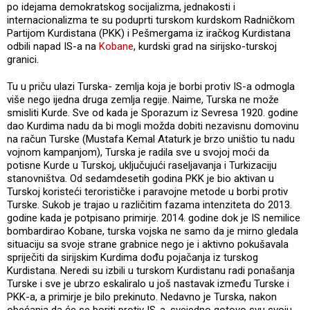
po idejama demokratskog socijalizma, jednakosti i
internacionalizma te su poduprti turskom kurdskom Radničkom
Partijom Kurdistana (PKK) i Pešmergama iz iračkog Kurdistana
odbili napad IS-a na
Kobane
, kurdski grad na sirijsko-turskoj
granici.
Tu u priču ulazi Turska- zemlja koja je borbi protiv IS-a odmogla
više nego ijedna druga zemlja regije. Naime, Turska ne može
smisliti Kurde. Sve od kada je Sporazum iz Sevresa 1920. godine
dao Kurdima nadu da bi mogli možda dobiti nezavisnu domovinu
na račun Turske (Mustafa Kemal Ataturk je brzo uništio tu nadu
vojnom kampanjom), Turska je radila sve u svojoj moći da
potisne Kurde u Turskoj, uključujući raseljavanja i Turkizaciju
stanovništva. Od sedamdesetih godina PKK je bio aktivan u
Turskoj koristeći terorističke i paravojne metode u borbi protiv
Turske. Sukob je trajao u različitim fazama intenziteta do 2013.
godine kada je potpisano primirje. 2014. godine dok je IS nemilice
bombardirao Kobane, turska vojska ne samo da je mirno gledala
situaciju sa svoje strane grabnice nego je i aktivno pokušavala
spriječiti da sirijskim Kurdima dođu pojačanja iz turskog
Kurdistana. Neredi su izbili u turskom Kurdistanu radi ponašanja
Turske i sve je ubrzo eskaliralo u još nastavak između Turske i
PKK-a, a primirje je bilo prekinuto. Nedavno je Turska, nakon