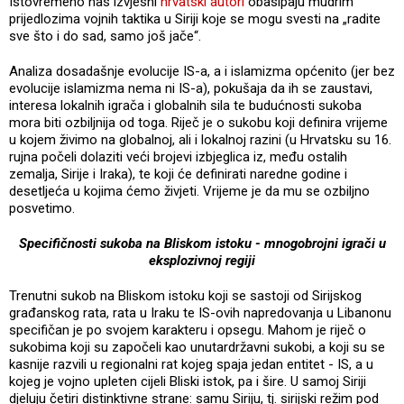
Istovremeno nas izvjesni
hrvatski autori
obasipaju mudrim
prijedlozima vojnih taktika u Siriji koje se mogu svesti na „radite
sve što i do sad, samo još jače“.
Analiza dosadašnje evolucije IS-a, a i islamizma općenito (jer bez
evolucije islamizma nema ni IS-a), pokušaja da ih se zaustavi,
interesa lokalnih igrača i globalnih sila te budućnosti sukoba
mora biti ozbiljnija od toga. Riječ je o sukobu koji definira vrijeme
u kojem živimo na globalnoj, ali i lokalnoj razini (u Hrvatsku su 16.
rujna počeli dolaziti veći brojevi izbjeglica iz, među ostalih
zemalja, Sirije i Iraka), te koji će definirati naredne godine i
desetljeća u kojima ćemo živjeti. Vrijeme je da mu se ozbiljno
posvetimo.
Specifičnosti sukoba na Bliskom istoku - mnogobrojni igrači u
eksplozivnoj regiji
Trenutni sukob na Bliskom istoku koji se sastoji od Sirijskog
građanskog rata, rata u Iraku te IS-ovih napredovanja u Libanonu
specifičan je po svojem karakteru i opsegu. Mahom je riječ o
sukobima koji su započeli kao unutardržavni sukobi, a koji su se
kasnije razvili u regionalni rat kojeg spaja jedan entitet - IS, a u
kojeg je vojno upleten cijeli Bliski istok, pa i šire. U samoj Siriji
djeluju četiri distinktivne strane: samu Siriju, tj. sirijski režim pod