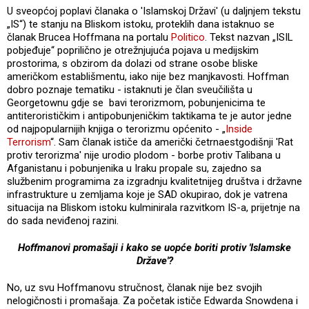
U sveopćoj poplavi članaka o 'Islamskoj Državi' (u daljnjem tekstu
„IS“) te stanju na Bliskom istoku, proteklih dana istaknuo se
članak Brucea Hoffmana na portalu
Politico
. Tekst nazvan „ISIL
pobjeđuje“ poprilično je otrežnjujuća pojava u medijskim
prostorima, s obzirom da dolazi od strane osobe bliske
američkom establišmentu, iako nije bez manjkavosti. Hoffman
dobro poznaje tematiku - istaknuti je član sveučilišta u
Georgetownu gdje se bavi terorizmom, pobunjenicima te
antiterorističkim i antipobunjeničkim taktikama te je autor jedne
od najpopularnijih knjiga o terorizmu općenito - „
Inside
Terrorism
“. Sam članak ističe da američki četrnaestgodišnji 'Rat
protiv terorizma' nije urodio plodom - borbe protiv Talibana u
Afganistanu i pobunjenika u Iraku propale su, zajedno sa
službenim programima za izgradnju kvalitetnijeg društva i državne
infrastrukture u zemljama koje je SAD okupirao, dok je vatrena
situacija na Bliskom istoku kulminirala razvitkom IS-a, prijetnje na
do sada neviđenoj razini.
Hoffmanovi promašaji i kako se uopće boriti protiv 'Islamske
Države'?
No, uz svu Hoffmanovu stručnost, članak nije bez svojih
nelogičnosti i promašaja. Za početak ističe Edwarda Snowdena i