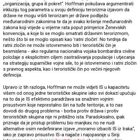
„organizacija, grupa ili pokret“. Hoffman pokušava argumentirati
inkluziju tog parametra u svoju definiciju terorizma izjavom da
države ne mogu vršiti terorizam jer države podliježu
međunarodnim zakonima te da je svako kršenje međunarodnih
zakona koji vrijede u vrijeme rata poput primjerice Ženevskih
konvencija, a koje bi se moglo smatrati državnim terorizmom,
nešto što bi se moglo opisati kao 'ratni zločin'. No tvrdnja da
ratni zločin ne može istovremeno biti i teroristički čin je
besmislena - ako regularna nacionalna vojska bombardira civilne
položaje s eksplicitnim ciljem zastrašivanja populacije i utjecanja
na strategiju suparničke vojne sile, to je istovremeno i ratni zločin
s pravnog aspekta, kao i teroristički čin po većini njegovih
definicija.
Upravo iz tih razloga, Hoffman ne može vidjeti IS u kapacitetu
višem od onog jedne terorističke skupine iako svi dokazi upućuju
na to da je IS efektivno paradržava sa snažnim vojnim
prisustvom koje neprestalno širi na tuđe teritorije, a to nas
dovodi do drugog problema - borba protiv država i protiv
terorističkih skupina nije ni približno ista. Paradoksalno, ipak
priznaje da je pristup problemu bio manjkav, no ne nudi
alternative osim nedefinirane izjave „moramo izbaciti IS iz Iraka“,
iako je zapravo prisustvo IS-a najjače i najopasnije u Siriji.