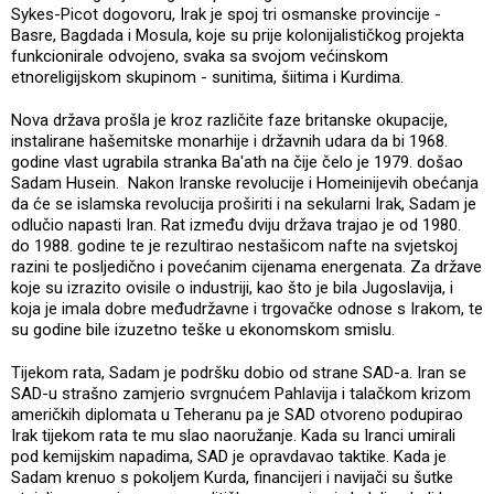
Sykes-Picot dogovoru, Irak je spoj tri osmanske provincije -
Basre, Bagdada i Mosula, koje su prije kolonijalističkog projekta
funkcionirale odvojeno, svaka sa svojom većinskom
etnoreligijskom skupinom - sunitima, šiitima i Kurdima.
Nova država prošla je kroz različite faze britanske okupacije,
instalirane hašemitske monarhije i državnih udara da bi 1968.
godine vlast ugrabila stranka Ba'ath na čije čelo je 1979. došao
Sadam Husein. Nakon Iranske revolucije i Homeinijevih obećanja
da će se islamska revolucija proširiti i na sekularni Irak, Sadam je
odlučio napasti Iran. Rat između dviju država trajao je od 1980.
do 1988. godine te je rezultirao nestašicom nafte na svjetskoj
razini te posljedično i povećanim cijenama energenata. Za države
koje su izrazito ovisile o industriji, kao što je bila Jugoslavija, i
koja je imala dobre međudržavne i trgovačke odnose s Irakom, te
su godine bile izuzetno teške u ekonomskom smislu.
Tijekom rata, Sadam je podršku dobio od strane SAD-a. Iran se
SAD-u strašno zamjerio svrgnućem Pahlavija i talačkom krizom
američkih diplomata u Teheranu pa je SAD otvoreno podupirao
Irak tijekom rata te mu slao naoružanje. Kada su Iranci umirali
pod kemijskim napadima, SAD je opravdavao taktike. Kada je
Sadam krenuo s pokoljem Kurda, financijeri i navijači su šutke