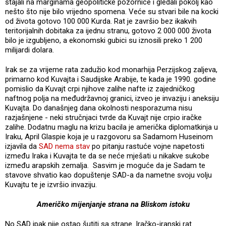
stajali na marginama geopolitičke pozornice i gledali pokolj kao
nešto što nije bilo vrijedno spomena. Veće su stvari bile na kocki
od života gotovo 100 000 Kurda. Rat je završio bez ikakvih
teritorijalnih dobitaka za ijednu stranu, gotovo 2 000 000 života
bilo je izgubljeno, a ekonomski gubici su iznosili preko 1 200
milijardi dolara.
Irak se za vrijeme rata zadužio kod monarhija Perzijskog zaljeva,
primarno kod Kuvajta i Saudijske Arabije, te kada je 1990. godine
pomislio da Kuvajt crpi njihove zalihe nafte iz zajedničkog
naftnog polja na međudržavnoj granici, izveo je invaziju i aneksiju
Kuvajta. Do današnjeg dana okolnosti nesporazuma nisu
razjašnjene - neki stručnjaci tvrde da Kuvajt nije crpio iračke
zalihe. Dodatnu maglu na krizu bacila je američka diplomatkinja u
Iraku, April Glaspie koja je u razgovoru sa Sadamom Huseinom
izjavila da
SAD nema stav
po pitanju rastuće vojne napetosti
između Iraka i Kuvajta te da se neće mješati u nikakve sukobe
između arapskih zemalja. Sasvim je moguće da je Sadam te
stavove shvatio kao dopuštenje SAD-a da nametne svoju volju
Kuvajtu te je izvršio invaziju.
Američko mijenjanje strana na Bliskom istoku
No SAD ipak nije ostao šutiti sa strane. Iračko-iranski rat