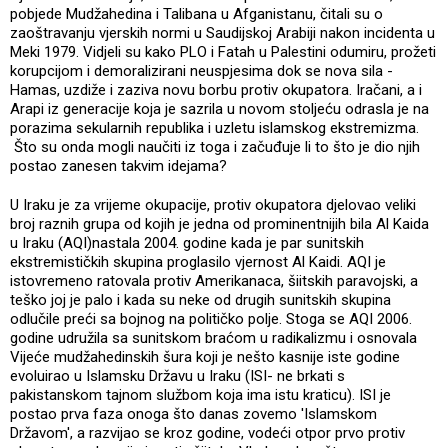
pobjede Mudžahedina i Talibana u Afganistanu, čitali su o
zaoštravanju vjerskih normi u Saudijskoj Arabiji nakon incidenta u
Meki 1979. Vidjeli su kako PLO i Fatah u Palestini odumiru, prožeti
korupcijom i demoralizirani neuspjesima dok se nova sila -
Hamas, uzdiže i zaziva novu borbu protiv okupatora. Iračani, a i
Arapi iz generacije koja je sazrila u novom stoljeću odrasla je na
porazima sekularnih republika i uzletu islamskog ekstremizma.
Što su onda mogli naučiti iz toga i začuđuje li to što je dio njih
postao zanesen takvim idejama?
U Iraku je za vrijeme okupacije, protiv okupatora djelovao veliki
broj raznih grupa od kojih je jedna od prominentnijih bila Al Kaida
u Iraku (AQI)nastala 2004. godine kada je par sunitskih
ekstremističkih skupina proglasilo vjernost Al Kaidi. AQI je
istovremeno ratovala protiv Amerikanaca, šiitskih paravojski, a
teško joj je palo i kada su neke od drugih sunitskih skupina
odlučile preći sa bojnog na političko polje. Stoga se AQI 2006.
godine udružila sa sunitskom braćom u radikalizmu i osnovala
Vijeće mudžahedinskih šura koji je nešto kasnije iste godine
evoluirao u Islamsku Državu u Iraku (ISI- ne brkati s
pakistanskom tajnom službom koja ima istu kraticu). ISI je
postao prva faza onoga što danas zovemo 'Islamskom
Državom', a razvijao se kroz godine, vodeći otpor prvo protiv