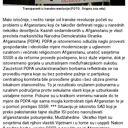
Transparenti iz Iranske revolucije (FOTO: Origins.osu.edu)
Malo istočnije, i nešto ranije od Iranske revolucije počeli su
problemi u Afganistanu koji će također definirati regiju u narednih
nekoliko desetljeća. Kasnih sedamdesetih u Afganistanu je vlast
preotela marksistička Narodna Demokratska Stranka
Afganistana (PDPA). PDPA je istovremeno odlučila naglo provesti
gospodarske i ideološke mjere modernizacije u uglavnom
ruralnom i većinski religioznom Afganistanu, unatoč savjetima
SSSR-a da reforme provede postepeno, kroz duže vrijeme, dok je
istovremeno gorjela u unutrašnjem međufrakcijskom sukobu.
Zauzetost PDPA unutarstranačkim borbama reflektirala se na
provedbu mjera koje su bez potrebne pažnje iz partijskog
centralnog komiteta bile provođene grubo i bez obzira prema
lokalnom stanovništvu. To je rezultiralo oružanim pobunama u
ruralnim područjima protiv sekularne vlasti koja je uzburkavala
ustaljene norme. Pobune su u kratkom vremenu narasle do te
mjere da PDPA nije sama mogla kontrolirati cijeli Afganistan te je
u pomoć pristigao SSSR. *** Situaciju je iskoristio SAD koji je
preko pakistanske tajne službe ISI počeo naoružavati
afganistanske pobunjenike, Mudžahedine. Ukratko htjeli su
sovjetima dati njihov vlastiti Vijetnam i u tome su i uspjeli. Nakon