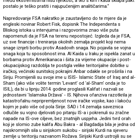
među ekstremistima nisu rijetkost, a tko s kim i kada sklapa pakt
postalo je teško pratiti i najupućenijim analitičarima.“
Napredovanje FSA nakratko je zaustavljeno do te mjere da je
engleski novinar Robert Fisk, dopisnik The Independenta s
Bliskog istoka u intervjuima i razgovorima znao više puta
napomenuti da je FSA na terenu nepostojeć. Izgleda da je FSA,
uz sve financije i treniranja okolnih zemalja projekt koji nema
snage iznjeti borbu protiv Asadovih snaga. No pojavila se vojna
snaga koja tu sposobnost ima. Al Kaida u Iraku je ispekla zanat u
borbama protiv Amerikanaca i šiita za vrijeme okupacije i post-
okupacijskog razdoblja te postigla velike teritorijalne dobitke u
iračkoj, većinski sunitskoj pokrajini Anbar odakle se proširila i na
Siriju. Promijenili su svoje ime u ISIS- Islamic State of Iraq and al-
Sham (ako više volite termin 'Levant' od 'al-Sham' onda je to
ISIL), da bi u lipnju 2014. godine proglasili Kalifat i nazvali se
jednostavni 'Islamska Država' - IS. Njihova ofanziva razotkrila je
katastrofalnu nepripremljenost nove iračke vojske, kao i lakoću
kojim je palo više od pola Sirije. SAD i 14 zemalja saveznica
odlučile su vojno djelovati po pitanju IS-a i pokrenuli su zračne
napade na IS-ove ciljeve, bez znatnijih uspjeha. Jedini tvrd orah
koji je slomio zube kalifa Abu Bakra - al Bagdadija bila je jedna od
najskromnijih sila u sirijskom sukobu - sirijski Kurdi na sjeveru
zemlje u teritoriju nazvanom Rožava. Sirijski Kurdi ustrojili su se