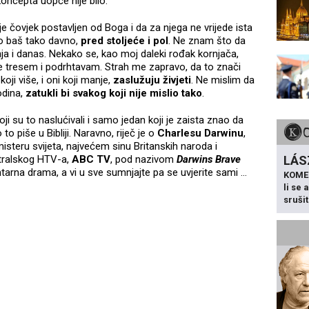
koncepta uopće nije bilo.
je čovjek postavljen od Boga i da za njega ne vrijede ista
ilo baš tako davno,
pred stoljeće i pol
. Ne znam što da
a i danas. Nekako se, kao moj daleki rođak kornjača,
e tresem i podrhtavam. Strah me zapravo, da to znači
oji više, i oni koji manje,
zaslužuju živjeti
. Ne mislim da
odina,
zatukli bi svakog koji nije mislio tako
.
oji su to naslućivali i samo jedan koji je zaista znao da
o piše u Bibliji. Naravno, riječ je o
Charlesu Darwinu
,
misteru svijeta, najvećem sinu Britanskih naroda i
stralskog HTV-a,
ABC TV
, pod nazivom
Darwins Brave
LÁS
ntarna drama, a vi u sve sumnjajte pa se uvjerite sami …
KOME
li se
sruši