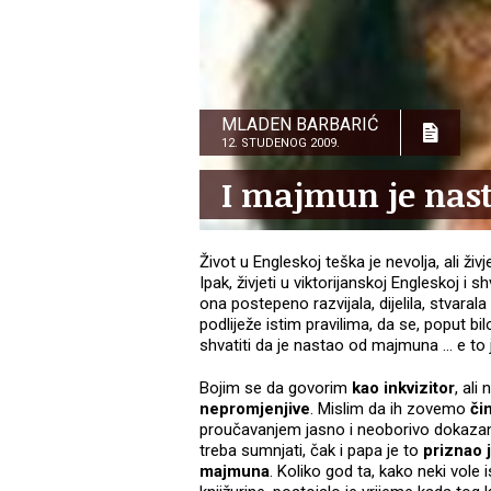
MLADEN BARBARIĆ
12. STUDENOG 2009.
I majmun je nas
Život u Engleskoj teška je nevolja, ali živ
Ipak, živjeti u viktorijanskoj Engleskoj i s
ona postepeno razvijala, dijelila, stvaral
podliježe istim pravilima, da se, poput bilo
shvatiti da je nastao od majmuna ... e to je
Bojim se da govorim
kao inkvizitor
, ali
nepromjenjive
. Mislim da ih zovemo
či
proučavanjem jasno i neoborivo dokazano.
treba sumnjati, čak i papa je to
priznao 
majmuna
. Koliko god ta, kako neki vole