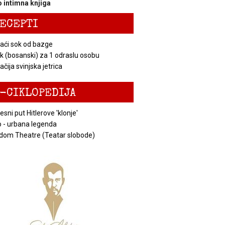
 intimna knjiga
ECEPTI
ći sok od bazge
k (bosanski) za 1 odraslu osobu
čija svinjska jetrica
-CIKLOPEDIJA
esni put Hitlerove 'klonje'
 - urbana legenda
dom Theatre (Teatar slobode)