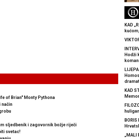
H
KAD „R
kućom,
VIKTOR
INTERV
Hodži 
koman
LIJEPA
Homose
dramat
KAD S
Memora
fe of Brian" Monty Pythona
i način
FILOZO
 grobu
huliga
BORIS 
am sljedbenik i zagovornik božje riječi
Hrvats
ti svetac!
„MALI 
avanju