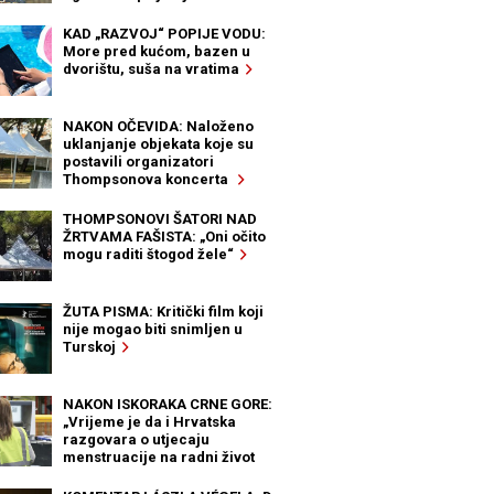
KAD „RAZVOJ“ POPIJE VODU:
More pred kućom, bazen u
dvorištu, suša na vratima
NAKON OČEVIDA: Naloženo
uklanjanje objekata koje su
postavili organizatori
Thompsonova koncerta
THOMPSONOVI ŠATORI NAD
ŽRTVAMA FAŠISTA: „Oni očito
mogu raditi štogod žele“
ŽUTA PISMA: Kritički film koji
nije mogao biti snimljen u
Turskoj
NAKON ISKORAKA CRNE GORE:
„Vrijeme je da i Hrvatska
razgovara o utjecaju
menstruacije na radni život
žena“