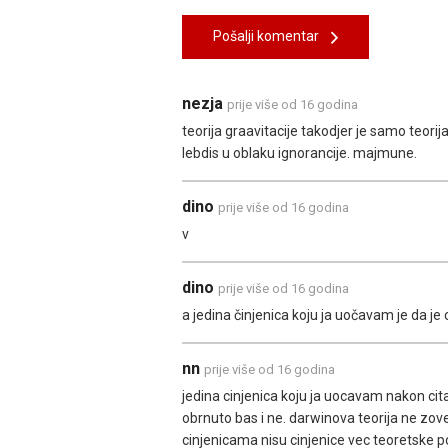
Pošalji komentar
nezja
prije više od 16 godina
teorija graavitacije takodjer je samo teorij
lebdis u oblaku ignorancije. majmune.
dino
prije više od 16 godina
v
dino
prije više od 16 godina
a jedina činjenica koju ja uočavam je da je o
nn
prije više od 16 godina
jedina cinjenica koju ja uocavam nakon ci
obrnuto bas i ne. darwinova teorija ne zov
cinjenicama nisu cinjenice vec teoretske p