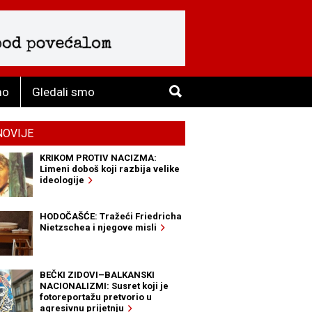
mo
Gledali smo
NOVIJE
KRIKOM PROTIV NACIZMA:
Limeni doboš koji razbija velike
ideologije
HODOČAŠĆE: Tražeći Friedricha
Nietzschea i njegove misli
BEČKI ZIDOVI–BALKANSKI
NACIONALIZMI: Susret koji je
fotoreportažu pretvorio u
agresivnu prijetnju