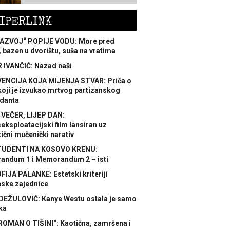
IPERLINK
AZVOJ“ POPIJE VODU: More pred
 bazen u dvorištu, suša na vratima
 IVANČIĆ: Nazad naši
ENCIJA KOJA MIJENJA STVAR: Priča o
koji je izvukao mrtvog partizanskog
danta
 VEČER, LIJEP DAN:
ksploatacijski film lansiran uz
ični mučenički narativ
TUDENTI NA KOSOVO KRENU:
ndum 1 i Memorandum 2 – isti
FIJA PALANKE: Estetski kriteriji
nske zajednice
DEŽULOVIĆ: Kanye Westu ostala je samo
ka
ROMAN O TIŠINI“: Kaotična, zamršena i