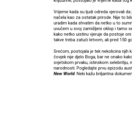
knjižurine, postojalo je vrijeme kada tog 
Vrijeme kada su ljudi odreda vjerovali da 
načela kao za ostatak prirode. Nije to b
uradim kada shvatim da netko u to sumnj
uvučem u svoj zamišljeni oklop i tamo s
kako netko uistinu vjeruje da postoje oni k
takve treba zatući letvom, ali pred 150 g
Srećom, postojala je tek nekolicina njih k
čovjek nije djelo Boga, bar ne onako kako t
svjetskom prvaku, istinskom selebritiju, 
narodnosti. Pogledajte prvu epizodu au
New World
. Neki kažu briljantna dokume