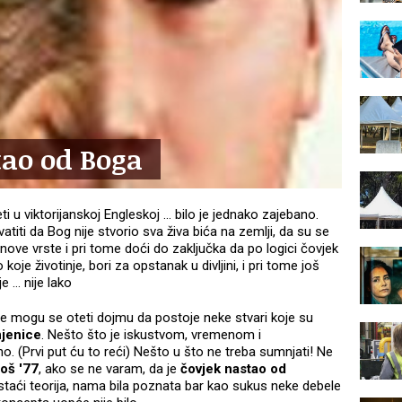
tao od Boga
jeti u viktorijanskoj Engleskoj … bilo je jednako zajebano.
hvatiti da Bog nije stvorio sva živa bića na zemlji, da su se
a nove vrste i pri tome doći do zaključka da po logici čovjek
 koje životinje, bori za opstanak u divljini, i pri tome još
 ... nije lako
 ne mogu se oteti dojmu da postoje neke stvari koje su
njenice
. Nešto što je iskustvom, vremenom i
 (Prvi put ću to reći) Nešto u što ne treba sumnjati! Ne
još '77
, ako se ne varam, da je
čovjek nastao od
 istaći teorija, nama bila poznata bar kao sukus neke debele