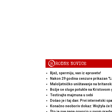
S
RODNE NOVICE
Bjež, spermiju, van iz epruvete!
Nakon 29 godina cenzure prikazan "Li
Maloljetničko uništavanje na britansk
Božje se sluge potukle na Kristovom
Testirajte majmuna u sebi
Došao je i taj dan: Prvi internetski sp
Konačno neoboriv dokaz: Wojtyla će bi
Što je sve papa govorio u svom pred