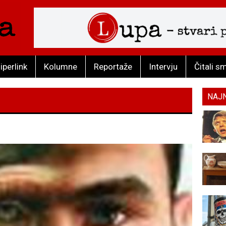
iperlink
Kolumne
Reportaže
Intervju
Čitali s
NAJ