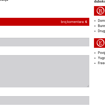
duboko
R
Doma
broj komentara:
6
Bure
Druga
E
Povij
Yugo
Free