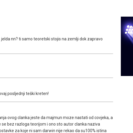
a jelda nn? ti samo teoretski stojis na zemlji dok zapravo
vaj posljednji teški kreten!
tanja ovog clanka jeste da majmun moze nastati od covjeka, a
e se bez razloga teorijom i ono sto autor clanka naziva
ostavke za koje ni sam darwin nije rekao da su100% istina