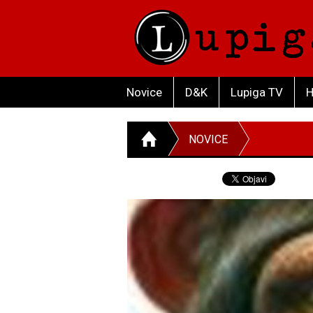
Novice
D&K
Lupiga TV
H
NOVICE