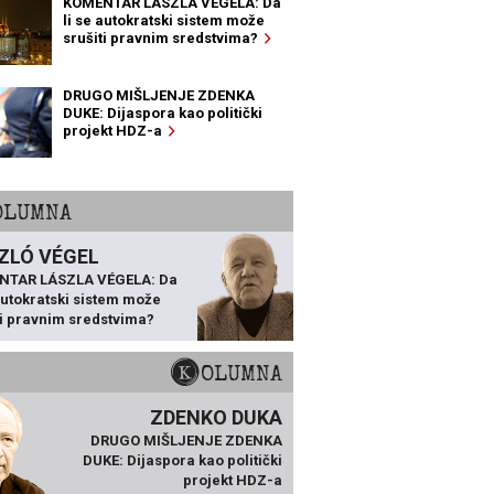
KOMENTAR LÁSZLA VÉGELA: Da
li se autokratski sistem može
srušiti pravnim sredstvima?
DRUGO MIŠLJENJE ZDENKA
DUKE: Dijaspora kao politički
projekt HDZ-a
KOLUMNA
ZLÓ VÉGEL
NTAR LÁSZLA VÉGELA: Da
 autokratski sistem može
ti pravnim sredstvima?
KOLUMNA
ZDENKO DUKA
DRUGO MIŠLJENJE ZDENKA
DUKE: Dijaspora kao politički
projekt HDZ-a