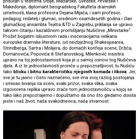
prisutan u teatrima Srbije, Mađarske, Švedske, Hrvatske i
Makedonije, diplomant beogradskog Fakulteta dramskih
umetnosti, klasa profesora Dejana Mijača, i sam profesor,
pedagog, redatelj i glumac, sredinom osamdesetih godina i član
glumačkog ansambla Teatra &TD u Zagrebu, priklanja se upravo
takvom čitanju i kazališnom promišljanju Nušićeve „Ministarke“.
Prožet bogatim iskustvom rada i inscenacijama velikana
europske dramske literature, od neizbježnog Shakespearea,
Strindberga, Sartra i Molijera, do domaćih korifeja scene, Držića,
Domanovića, Popovića ili Stefanovskog, Milenković insistira
upravo na toj jednostavnosti koja je u samoj osnovi tog Nušićeva
djela. A iz te jednostavnosti proniče u prepoznatljivost, tu Nušiću
tako
blisku i bitnu karakteristiku njegovih komada i likova
. Jer,
sve je tu jasno i čisto naznačeno, sve ima svoj razlog postojanja
i smisao bivanja na sceni, svaki prizor, svaka slika, svaka
izgovorena replika upravo zrače tom jednostavnošću u kojoj se
tako lako prepoznajemo i dopuštamo da ono što gledamo doista
jeste i naš život, naša svakodnevica, naša stvarnost.