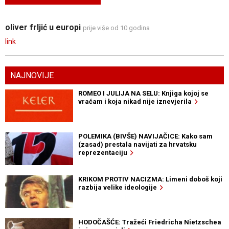
oliver frljić u europi
prije više od 10 godina
link
NAJNOVIJE
ROMEO I JULIJA NA SELU: Knjiga kojoj se
vraćam i koja nikad nije iznevjerila
POLEMIKA (BIVŠE) NAVIJAČICE: Kako sam
(zasad) prestala navijati za hrvatsku
reprezentaciju
KRIKOM PROTIV NACIZMA: Limeni doboš koji
razbija velike ideologije
HODOČAŠĆE: Tražeći Friedricha Nietzschea