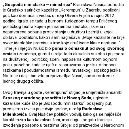
„Gospođa ministarka – ministrica“
Branislava Nušića pohodila
je Gradsko satiričko kazalište „Kerempuh“ u Zagrebu posljednji
put, kao domaća izvedba, u režiji Olivera Frljića u rujnu 2012.
godine. Igralo se tada u burnom, furioznom tempu Frljićevog
političkog teatra kojem je imanentna žestoka, iskrena i
nepatvorena pobuna protiv stanja u društvu i zemlji u kojoj
obitava. Uostalom, kako i sam naglašava: „Moje kazalište ne krije
svoje ideološke premise u ime koje društvene klase nastupa…“
Time je i njegov Nušić bio
pomalo odmaknut od svog izvornog
smisla
i značenja, gurnut u ralje tada aktualnih sukoba i prijepora
na društvenoj i političkoj sceni, napose na kulturnom bojnom
polju, posebno kada je riječ o raspravama o jeziku, odnosno
razlikama i podudarnostima između hrvatskog i srpskog jezika.
No to je i dalje bio vrlo prepoznatljivi Nušić, samo motren iz
jednog drugog očišta.
Ovog travnja u goste „Kerempuhu“ stigao je umjetnički ansambl
Srpskog narodnog pozorišta iz Novog Sada
, ugledne
kazališne kuće što je „Gospođu ministarku“, posljednji put,
premijerno izvela prije dvije godine, u režiji
Radoslava
Milenkovića
. Ovaj Nušićev politički vodvilj, kako ga se najčešće
karakterizira kao kazališni žanr, ima dugu i bogatu tradiciju
izvođenja posebno u teatrima Srbije: od praizvedbe u Narodnom