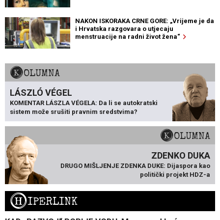
NAKON ISKORAKA CRNE GORE: „Vrijeme je da
i Hrvatska razgovara o utjecaju
menstruacije na radni život žena“
KOLUMNA
LÁSZLÓ VÉGEL
KOMENTAR LÁSZLA VÉGELA: Da li se autokratski
sistem može srušiti pravnim sredstvima?
KOLUMNA
ZDENKO DUKA
DRUGO MIŠLJENJE ZDENKA DUKE: Dijaspora kao
politički projekt HDZ-a
H
IPERLINK