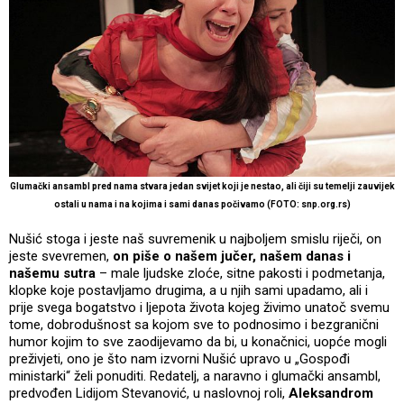
Glumački ansambl pred nama stvara jedan svijet koji je nestao, ali čiji su temelji zauvijek
ostali u nama i na kojima i sami danas počivamo (FOTO: snp.org.rs)
Nušić stoga i jeste naš suvremenik u najboljem smislu riječi, on
jeste svevremen,
on piše o našem jučer, našem danas i
našemu sutra
– male ljudske zloće, sitne pakosti i podmetanja,
klopke koje postavljamo drugima, a u njih sami upadamo, ali i
prije svega bogatstvo i ljepota života kojeg živimo unatoč svemu
tome, dobrodušnost sa kojom sve to podnosimo i bezgranični
humor kojim to sve zaodijevamo da bi, u konačnici, uopće mogli
preživjeti, ono je što nam izvorni Nušić upravo u „Gospođi
ministarki“ želi ponuditi. Redatelj, a naravno i glumački ansambl,
predvođen Lidijom Stevanović, u naslovnoj roli,
Aleksandrom