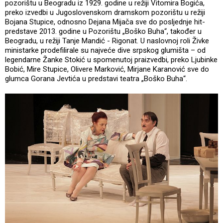
pozorištu u Beogradu iz 1929. godine u režiji Vitomira Bogića,
preko izvedbi u Jugoslovenskom dramskom pozorištu u režiji
Bojana Stupice, odnosno Dejana Mijača sve do posljednje hit-
predstave 2013. godine u Pozorištu „Boško Buha“, također u
Beogradu, u režiji Tanje Mandić - Rigonat. U naslovnoj roli Živke
ministarke prodefilirale su najveće dive srpskog glumišta – od
legendarne Žanke Stokić u spomenutoj praizvedbi, preko Ljubinke
Bobić, Mire Stupice, Olivere Marković, Mirjane Karanović sve do
glumca Gorana Jevtića u predstavi teatra „Boško Buha“.