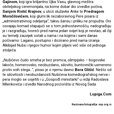
Gajinom
, koji igra briljantno Ujka Vasu, glavnog meštra
obiteljskog ceremonijala, na kome dobar dio izvedbe počiva,
Sanjom Ristić Krajnov
, u ulozi služavke Anke te
Predragom
Momčilovićem
, koji glumi lik nezaboravnog Pere pisara iz
„administrativnog odeljenja“, takvu šansu i priliku ne propušta. Oni
osvajaju komad stapajući se s tom jednostavnošću, nadograđuju
je i razgrađuju, tvoreći pred nama jedan svijet koji je nestao, ali čiji
su temelji zauvijek ostali u nama i na kojima i sami danas
počivamo. Lagano, postupno i dozirano pred nama izranja
Alkibijad Nuša i njegov humor kojim plijeni već više od jednoga
stoljeća.
„Nušićevo čudo smeha je bez premca, olimpijsko – bogovske
lakoće, homerovsko, neobuzdano, silovito, buntovnički usmereno
protiv svih stega…“, pisao je o njemu davno
Bora Glišić
. Nešto od
te silovitosti i neobuzdanosti Nušićeva komediografskog nerva i
pera moglo se osjetiti i u „Gospođi ministarki“ u režiji Radoslava
Milenkovića i izvedbi Narodnog pozorišta iz Novog Sada.
Lupiga.Com
Naslovna fotografija: snp.org.rs