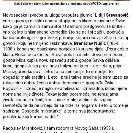
Nušić piše o našem jučer, našem danas i našemu sutra (FOTO: snp.org.rs)
Novosadska izvedba tu ulogu prepušta glumici
Lidiji Stevanović
,
vrlo sigurnoj i nekako doista stopljenoj s likom ministarke Živke
kako ga je zamislio sam autor. U samom predgovoru te britke i
vrlo vješto iznijansirane komedije što se ne libi zaći u područja
karikaturalnog, ali i groteske, parodije kojom obavija zbilju o kojoj
govori i koju nesmiljeno raskrinkava,
Branislav Nušić
(1864. –
1938.), koncizno, objašnjava porijeklo i korijene djela: „Pera dobio
klasu, Đoka se razboleo, Steva položio ispite, Jova premešten,
gospa Mica kupila novu spavaću sobu, gospa Savka ošišala
kosu, gospa Julka pravi novu haljinu od krep – de – šina, prija –
Mici izgoreo kuglov … eto, to su senzacije, to emocije, to
događaji male sredine. I, eto, iz te i takve sredine ja sam uzeo za
ruku jednu dobru ženu i dobru domaćicu – gospođu Živku
Popović – i izneo je naglo, neočekivano i iznenadno, iznad njene
normalne linije života. Takav jedan poremećaj na terazijama
života kadar je učiniti, kod ljudi iz male sredine, da izgube
ravnotežu te da ne umeju da se drže na nogama. I eto, u tome je
sadržina 'Gospođe ministarke', u tome sva jednostavnost
problema koji komad sadrži.“
Radoslav Milenković, i sam rodom iz Novog Sada (1958.),