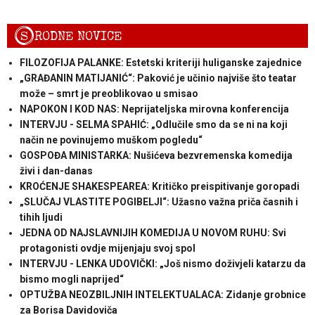
S
RODNE NOVICE
FILOZOFIJA PALANKE: Estetski kriteriji huliganske zajednice
„GRAĐANIN MATIJANIĆ“: Paković je učinio najviše što teatar
može – smrt je preoblikovao u smisao
NAPOKON I KOD NAS: Neprijateljska mirovna konferencija
INTERVJU - SELMA SPAHIĆ: „Odlučile smo da se ni na koji
način ne povinujemo muškom pogledu“
GOSPOĐA MINISTARKA: Nušićeva bezvremenska komedija
živi i dan-danas
KROĆENJE SHAKESPEAREA: Kritičko preispitivanje goropadi
„SLUČAJ VLASTITE POGIBELJI“: Užasno važna priča časnih i
tihih ljudi
JEDNA OD NAJSLAVNIJIH KOMEDIJA U NOVOM RUHU: Svi
protagonisti ovdje mijenjaju svoj spol
INTERVJU - LENKA UDOVIČKI: „Još nismo doživjeli katarzu da
bismo mogli naprijed“
OPTUŽBA NEOZBILJNIH INTELEKTUALACA: Zidanje grobnice
za Borisa Davidoviča