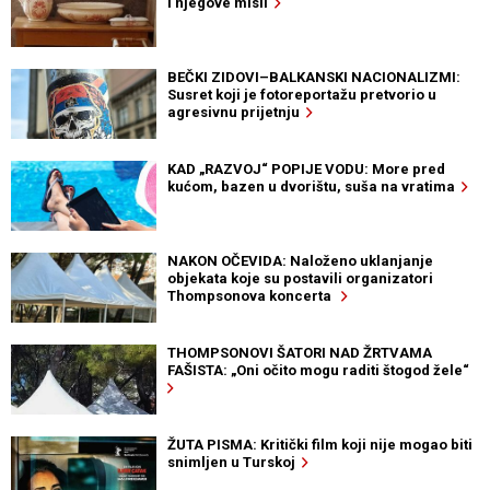
i njegove misli
BEČKI ZIDOVI–BALKANSKI NACIONALIZMI:
Susret koji je fotoreportažu pretvorio u
agresivnu prijetnju
KAD „RAZVOJ“ POPIJE VODU: More pred
kućom, bazen u dvorištu, suša na vratima
NAKON OČEVIDA: Naloženo uklanjanje
objekata koje su postavili organizatori
Thompsonova koncerta
THOMPSONOVI ŠATORI NAD ŽRTVAMA
FAŠISTA: „Oni očito mogu raditi štogod žele“
ŽUTA PISMA: Kritički film koji nije mogao biti
snimljen u Turskoj