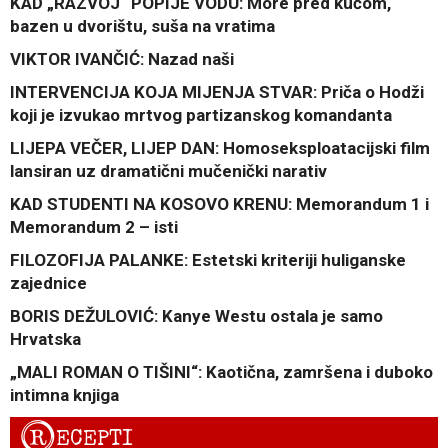
KAD „RAZVOJ“ POPIJE VODU: More pred kućom,
bazen u dvorištu, suša na vratima
VIKTOR IVANČIĆ: Nazad naši
INTERVENCIJA KOJA MIJENJA STVAR: Priča o Hodži
koji je izvukao mrtvog partizanskog komandanta
LIJEPA VEČER, LIJEP DAN: Homoseksploatacijski film
lansiran uz dramatični mučenički narativ
KAD STUDENTI NA KOSOVO KRENU: Memorandum 1 i
Memorandum 2 – isti
FILOZOFIJA PALANKE: Estetski kriteriji huliganske
zajednice
BORIS DEŽULOVIĆ: Kanye Westu ostala je samo
Hrvatska
„MALI ROMAN O TIŠINI“: Kaotična, zamršena i duboko
intimna knjiga
R
ECEPTI