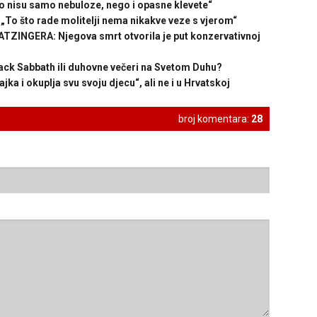
 nisu samo nebuloze, nego i opasne klevete“
To što rade molitelji nema nikakve veze s vjerom“
INGERA: Njegova smrt otvorila je put konzervativnoj
ack Sabbath ili duhovne večeri na Svetom Duhu?
 i okuplja svu svoju djecu“, ali ne i u Hrvatskoj
broj komentara:
28