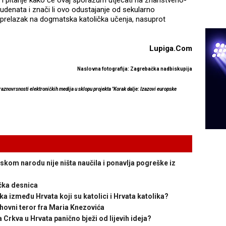
 i pitanje kako će ovaj sporazum utjecati na znanstveno-
studenata i znači li ovo odustajanje od sekularno
i prelazak na dogmatska katolička učenja, nasuprot
Lupiga.Com
Naslovna fotografija:
Zagrebačka nadbiskupija
 raznovrsnosti elektroničkih medija u sklopu projekta "Korak dalje: Izazovi europske
kom narodu nije ništa naučila i ponavlja pogreške iz
ička desnica
 između Hrvata koji su katolici i Hrvata katolika?
vni teror fra Maria Knezovića
rkva u Hrvata panično bježi od lijevih ideja?