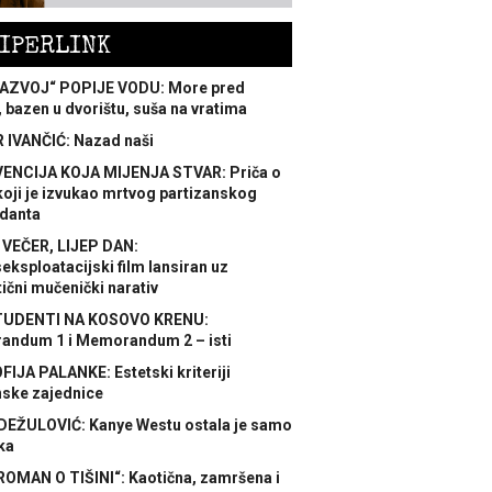
IPERLINK
AZVOJ“ POPIJE VODU: More pred
 bazen u dvorištu, suša na vratima
 IVANČIĆ: Nazad naši
ENCIJA KOJA MIJENJA STVAR: Priča o
koji je izvukao mrtvog partizanskog
danta
 VEČER, LIJEP DAN:
ksploatacijski film lansiran uz
ični mučenički narativ
TUDENTI NA KOSOVO KRENU:
ndum 1 i Memorandum 2 – isti
FIJA PALANKE: Estetski kriteriji
nske zajednice
DEŽULOVIĆ: Kanye Westu ostala je samo
ka
ROMAN O TIŠINI“: Kaotična, zamršena i