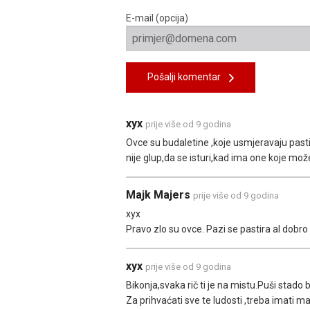
E-mail (opcija)
Pošalji komentar
xyx
prije više od 9 godina
Ovce su budaletine ,koje usmjeravaju pastir
nije glup,da se isturi,kad ima one koje može
Majk Majers
prije više od 9 godina
xyx
Pravo zlo su ovce. Pazi se pastira al dobro
xyx
prije više od 9 godina
Bikonja,svaka rič ti je na mistu.Puši stado 
Za prihvaćati sve te ludosti ,treba imati