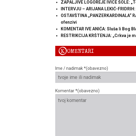
ZAPALJIVE LOGOREJE IVICE ŠOLE: „To
INTERVJU – ARIJANA LEKIĆ-FRIDRIH: „
OSTAVŠTINA „PANZERKARDINALA“ RATZ
ofenzivi
KOMENTAR IVE ANIĆA: Sluša li Bog Bl
RESTRIKCIJA KRŠTENJA: „Crkva je majka
K
OMENTARI
Ime / nadimak *(obavezno)
Komentar *(obavezno)