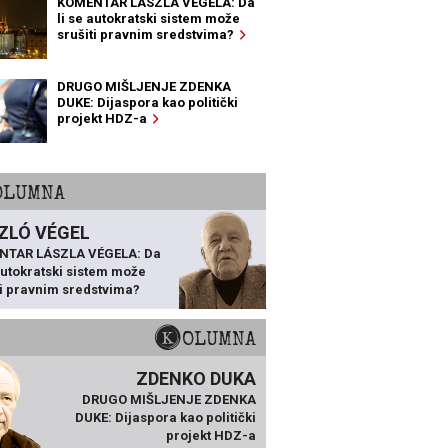
KOMENTAR LÁSZLA VÉGELA: Da
li se autokratski sistem može
srušiti pravnim sredstvima?
DRUGO MIŠLJENJE ZDENKA
DUKE: Dijaspora kao politički
projekt HDZ-a
KOLUMNA
ZLÓ VÉGEL
NTAR LÁSZLA VÉGELA: Da
 autokratski sistem može
ti pravnim sredstvima?
KOLUMNA
ZDENKO DUKA
DRUGO MIŠLJENJE ZDENKA
DUKE: Dijaspora kao politički
projekt HDZ-a