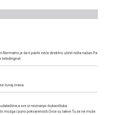
i.Normalno je da ti pastir neće direktno učinit ništa nažao.Pa
 teledirigirat.
 se čuvaj ovaca.
budalaštine,a sve iz neznanja i kukavičluka.
 malo mozga i puno pokvarenosti.Ovce su takve.Tu se ne može