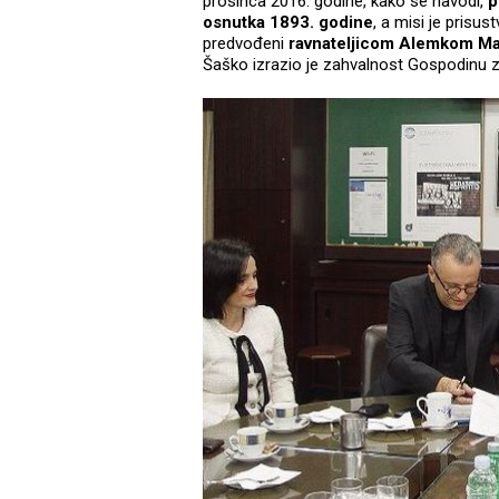
prosinca 2016. godine, kako se navodi,
p
osnutka 1893. godine
, a misi je prisu
predvođeni
ravnateljicom Alemkom Ma
Šaško izrazio je zahvalnost Gospodinu za