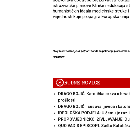
dozvoljava upotrebu prezervativa. Ostaje
istraživačke planove Klinike i edukaciju 
humanističkih ideala medicinske struke 
vrijednosti koje propagira Europska unija.
Ovaj tekst nastao je uz potporu Fonda za poticanje pluralizma i
Hrvatske"
S
RODNE NOVICE
DRAGO BOJIĆ: Katolička crkva u hrvats
prošlosti
DRAGO BOJIĆ: ​Isusova ljevica i katol
IDEOLOŠKA PODJELA: U čemu je razlika
PROPOVJEDNIČKO IŽIVLJAVANJE: Duho
QUO VADIS EPISCOPI: Zašto Katolička C