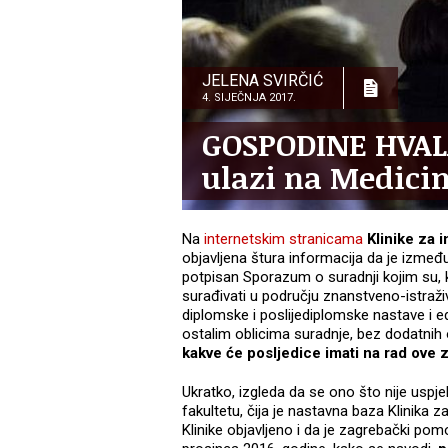
JELENA SVIRČIĆ
4. SIJEČNJA 2017.
GOSPODINE HVALA
ulazi na Medicin
Na
internetskim stranicama
Klinike za i
objavljena štura informacija da je između
potpisan Sporazum o suradnji kojim su,
surađivati u području znanstveno-istraži
diplomske i poslijediplomske nastave i e
ostalim oblicima suradnje, bez dodatnih
kakve će posljedice imati na rad ove z
Ukratko, izgleda da se ono što nije usp
fakultetu, čija je nastavna baza Klinika 
Klinike objavljeno i da je zagrebački po