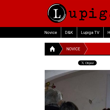
Novice
D&K
Lupiga TV
H
NOVICE