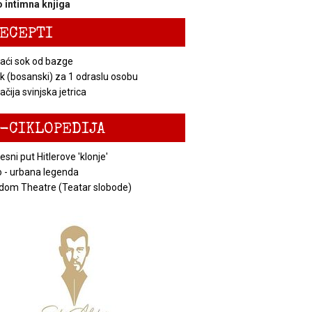
 intimna knjiga
ECEPTI
ći sok od bazge
k (bosanski) za 1 odraslu osobu
čija svinjska jetrica
-CIKLOPEDIJA
esni put Hitlerove 'klonje'
 - urbana legenda
dom Theatre (Teatar slobode)