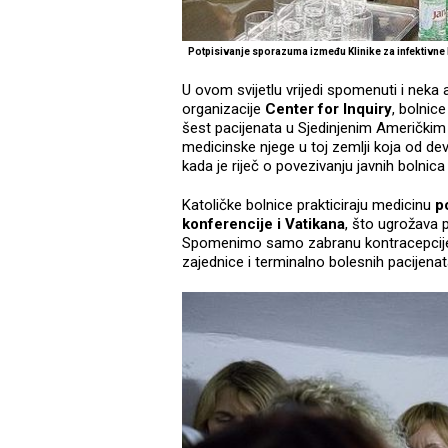
Potpisivanje sporazuma između Klinike za infektivne b
U ovom svijetlu vrijedi spomenuti i nek
organizacije
Center for Inquiry
, bolnic
šest pacijenata u Sjedinjenim Američkim
medicinske njege u toj zemlji koja od de
kada je riječ o povezivanju javnih bolnica
Katoličke bolnice prakticiraju medicinu
p
konferencije i Vatikana
, što ugrožava 
Spomenimo samo zabranu kontracepcije, p
zajednice i terminalno bolesnih pacijenat