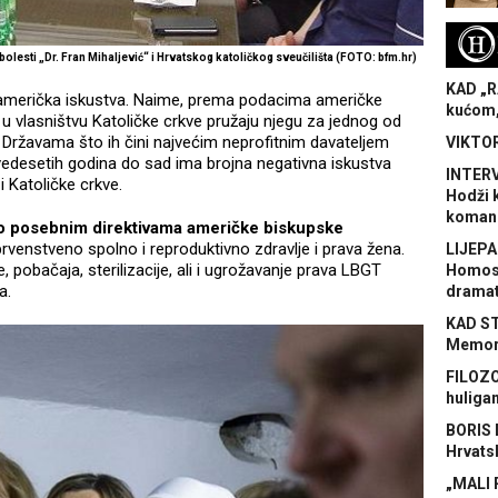
H
olesti „Dr. Fran Mihaljević“ i Hrvatskog katoličkog sveučilišta (FOTO: bfm.hr)
KAD „R
a američka iskustva. Naime, prema podacima američke
kućom,
e u vlasništvu Katoličke crkve pružaju njegu za jednog od
 Državama što ih čini najvećim neprofitnim davateljem
VIKTOR
vedesetih godina do sad ima brojna negativna iskustva
INTERV
 i Katoličke crkve.
Hodži 
koman
o posebnim direktivama američke biskupske
prvenstveno spolno i reproduktivno zdravlje i prava žena.
LIJEPA
obačaja, sterilizacije, ali i ugrožavanje prava LBGT
Homose
a.
dramat
KAD S
Memora
FILOZO
huliga
BORIS 
Hrvats
„MALI 