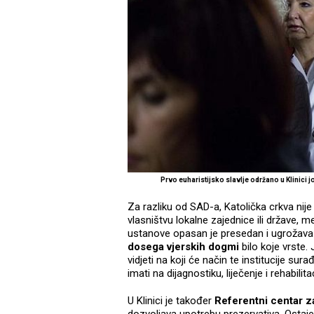
Prvo euharistijsko slavlje održano u Klinici
Za razliku od SAD-a, Katolička crkva nije
vlasništvu lokalne zajednice ili države, m
ustanove opasan je presedan i ugrožava
dosega vjerskih dogmi
bilo koje vrste.
vidjeti na koji će način te institucije sura
imati na dijagnostiku, liječenje i rehabilita
U Klinici je također
Referentni centar 