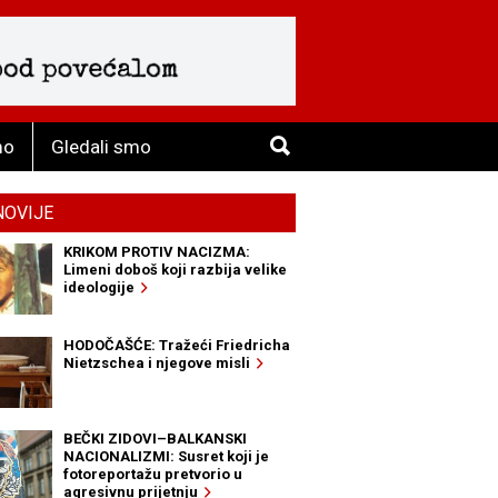
mo
Gledali smo
NOVIJE
KRIKOM PROTIV NACIZMA:
Limeni doboš koji razbija velike
ideologije
HODOČAŠĆE: Tražeći Friedricha
Nietzschea i njegove misli
BEČKI ZIDOVI–BALKANSKI
NACIONALIZMI: Susret koji je
fotoreportažu pretvorio u
agresivnu prijetnju