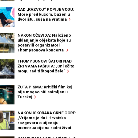
KAD „RAZVOJ“ POPIJE VODU:
More pred kućom, bazen u
dvorištu, suša na vratima
NAKON OČEVIDA: Naloženo
uklanjanje objekata koje su
postavili organizatori
Thompsonova koncerta
THOMPSONOVI ŠATORI NAD
ŽRTVAMA FAŠISTA: „Oni očito
mogu raditi štogod žele“
ŽUTA PISMA: Kritički film koji
nije mogao biti snimljen u
Turskoj
NAKON ISKORAKA CRNE GORE:
„Vrijeme je da i Hrvatska
razgovara o utjecaju
menstruacije na radni život
žena“