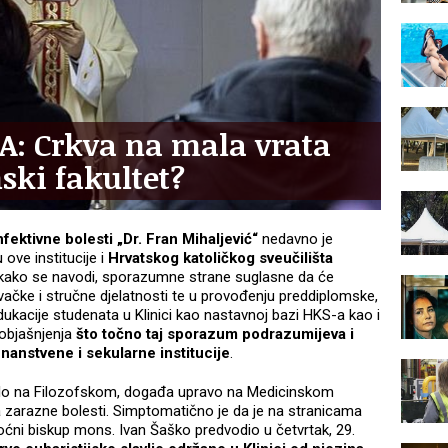
: Crkva na mala vrata
ski fakultet?
nfektivne bolesti „Dr. Fran Mihaljević“
nedavno je
 ove institucije i
Hrvatskog katoličkog sveučilišta
 kako se navodi, sporazumne strane suglasne da će
vačke i stručne djelatnosti te u provođenju preddiplomske,
dukacije studenata u Klinici kao nastavnoj bazi HKS-a kao i
 objašnjenja
što točno taj sporazum podrazumijeva i
nanstvene i sekularne institucije
.
jelo na Filozofskom, događa upravo na Medicinskom
za zarazne bolesti. Simptomatično je da je na stranicama
moćni biskup mons. Ivan Šaško predvodio u četvrtak, 29.