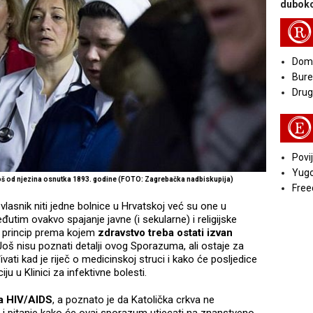
duboko
R
Doma
Bure
Druga
E
Povij
Yugo
 još od njezina osnutka 1893. godine (FOTO: Zagrebačka nadbiskupija)
Free
 vlasnik niti jedne bolnice u Hrvatskoj već su one u
eđutim ovakvo spajanje javne (i sekularne) i religijske
 princip prema kojem
zdravstvo treba ostati izvan
 Još nisu poznati detalji ovog Sporazuma, ali ostaje za
đivati kad je riječ o medicinskoj struci i kako će posljedice
ciju u Klinici za infektivne bolesti.
za HIV/AIDS
, a poznato je da Katolička crkva ne