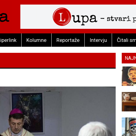
iperlink
Kolumne
Reportaže
Intervju
Čitali s
NAJ