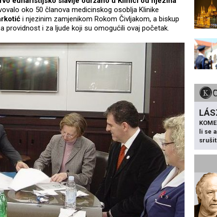
rvo euharistijsko slavlje održano u Klinici od njezina
stvovalo oko 50 članova medicinskog osoblja Klinike
rkotić
i njezinim zamjenikom Rokom Čivljakom, a biskup
 providnost i za ljude koji su omogućili ovaj početak.
LÁS
KOME
li se
sruši