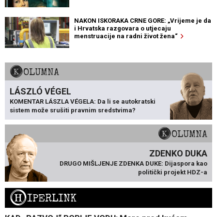
NAKON ISKORAKA CRNE GORE: „Vrijeme je da
i Hrvatska razgovara o utjecaju
menstruacije na radni život žena“
KOLUMNA
LÁSZLÓ VÉGEL
KOMENTAR LÁSZLA VÉGELA: Da li se autokratski
sistem može srušiti pravnim sredstvima?
KOLUMNA
ZDENKO DUKA
DRUGO MIŠLJENJE ZDENKA DUKE: Dijaspora kao
politički projekt HDZ-a
H
IPERLINK