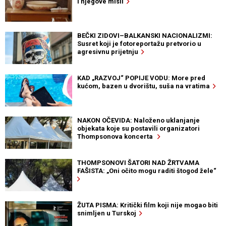
i njegove misli
BEČKI ZIDOVI–BALKANSKI NACIONALIZMI:
Susret koji je fotoreportažu pretvorio u
agresivnu prijetnju
KAD „RAZVOJ“ POPIJE VODU: More pred
kućom, bazen u dvorištu, suša na vratima
NAKON OČEVIDA: Naloženo uklanjanje
objekata koje su postavili organizatori
Thompsonova koncerta
THOMPSONOVI ŠATORI NAD ŽRTVAMA
FAŠISTA: „Oni očito mogu raditi štogod žele“
ŽUTA PISMA: Kritički film koji nije mogao biti
snimljen u Turskoj