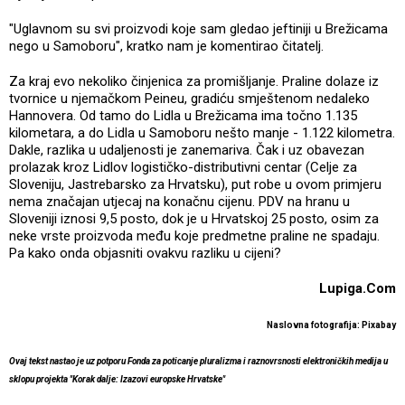
"Uglavnom su svi proizvodi koje sam gledao jeftiniji u Brežicama
nego u Samoboru", kratko nam je komentirao čitatelj.
Za kraj evo nekoliko činjenica za promišljanje. Praline dolaze iz
tvornice u njemačkom Peineu, gradiću smještenom nedaleko
Hannovera. Od tamo do Lidla u Brežicama ima točno 1.135
kilometara, a do Lidla u Samoboru nešto manje - 1.122 kilometra.
Dakle, razlika u udaljenosti je zanemariva. Čak i uz obavezan
prolazak kroz Lidlov logističko-distributivni centar (Celje za
Sloveniju, Jastrebarsko za Hrvatsku), put robe u ovom primjeru
nema značajan utjecaj na konačnu cijenu. PDV na hranu u
Sloveniji iznosi 9,5 posto, dok je u Hrvatskoj 25 posto, osim za
neke vrste proizvoda među koje predmetne praline ne spadaju.
Pa kako onda objasniti ovakvu razliku u cijeni?
Lupiga.Com
Naslovna fotografija: Pixabay
Ovaj tekst nastao je uz potporu Fonda za poticanje pluralizma i raznovrsnosti elektroničkih medija u
sklopu projekta "Korak dalje: Izazovi europske Hrvatske"