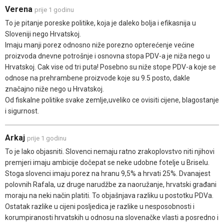
Verena
prije 1 godinu
To je pitanje poreske politike, koja je daleko bolja i efikasnija u
Sloveniji nego Hrvatskoj.
Imaju manji porez odnosno niže porezno opterećenje većine
proizvoda dnevne potrošnje i osnovna stopa PDV-a je niža nego u
Hrvatskoj. Cak vise od tri puta! Posebno su niže stope PDV-a koje se
odnose na prehrambene proizvode koje su 9.5 posto, dakle
značajno niže nego u Hrvatskoj.
Od fiskalne politike svake zemlje,uveliko ce ovisiti cijene, blagostanje
i sigurnost.
Arkaj
prije 1 godinu
To je lako objasniti. Slovenci nemaju ratno zrakoplovstvo niti njihovi
premjeri imaju ambicije dočepat se neke udobne fotelje u Briselu.
Stoga slovenci imaju porez na hranu 9,5% a hrvati 25%. Dvanajest
polovnih Rafala, uz druge narudžbe za naoružanje, hrvatski građani
moraju na neki način platiti. To objašnjava razliku u postotku PDVa.
Ostatak razlike u cijeni posljedica je razlike u nesposobnosti i
korumpiranosti hrvatskih u odnosu na slovenačke vlasti a posredno i