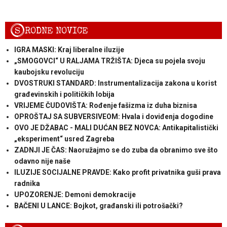
S
RODNE NOVICE
IGRA MASKI: Kraj liberalne iluzije
„SMOGOVCI“ U RALJAMA TRŽIŠTA: Djeca su pojela svoju
kaubojsku revoluciju
DVOSTRUKI STANDARD: Instrumentalizacija zakona u korist
građevinskih i političkih lobija
VRIJEME ČUDOVIŠTA: Rođenje fašizma iz duha biznisa
OPROŠTAJ SA SUBVERSIVEOM: Hvala i doviđenja dogodine
OVO JE DŽABAC - MALI DUĆAN BEZ NOVCA: Antikapitalistički
„eksperiment“ usred Zagreba
ZADNJI JE ČAS: Naoružajmo se do zuba da obranimo sve što
odavno nije naše
ILUZIJE SOCIJALNE PRAVDE: Kako profit privatnika guši prava
radnika
UPOZORENJE: Demoni demokracije
BAČENI U LANCE: Bojkot, građanski ili potrošački?