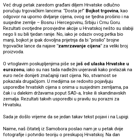
Već drugi petak zaredom građani diljem Hrvatske odlučno
poručuju trgovačkim lancima: "Dosta je!"
Bojkot trgovina
, kao
odgovor na uporno divljanje cijena, ovog se tjedna proširio i na
susjedne zemlje – Bosnu i Hercegovinu, Srbiju i Crnu Goru.
Rezultati ovotjedne prosvjedne akcije u Hrvatskoj nešto su slabiji
nego li su bili tjedan ranije. No, iako je odaziv ovog petka bio
manji, bojkot je ipak dovoljna prijetnja da bi "prisilio" brojne
trgovačke lance da najave
"zamrzavanje cijena"
za veliki broj
proizvoda.
O vrtoglavim poskupljenjima piše se
još od ulaska Hrvatske u
eurozonu
, iako su nas tada nadležni uvjeravali kako prelazak na
euro neće donijeti značajniji rast cijena. No, stvarnost se
pokazala drugačijom. U medijima se redovito pojavljuju
usporedbe hrvatskih cijena s onima u susjednim zemljama, pa
čak i u dalekim državama poput SAD-a, Irske ili skandinavskih
zemalja. Rezultati takvih usporedbi u pravilu su porazni za
Hrvatsku.
Sada je došlo vrijeme da se jedan takav tekst pojavi i na Lupigi.
Naime, naš čitatelj iz Samobora poslao nam je u petak dvije
fotografije i potvrdio teoriju o preskupoj Hrvatskoj. Na dan