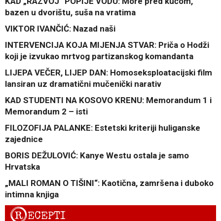
KAD „RAZVOJ“ POPIJE VODU: More pred kućom,
bazen u dvorištu, suša na vratima
VIKTOR IVANČIĆ: Nazad naši
INTERVENCIJA KOJA MIJENJA STVAR: Priča o Hodži
koji je izvukao mrtvog partizanskog komandanta
LIJEPA VEČER, LIJEP DAN: Homoseksploatacijski film
lansiran uz dramatični mučenički narativ
KAD STUDENTI NA KOSOVO KRENU: Memorandum 1 i
Memorandum 2 – isti
FILOZOFIJA PALANKE: Estetski kriteriji huliganske
zajednice
BORIS DEŽULOVIĆ: Kanye Westu ostala je samo
Hrvatska
„MALI ROMAN O TIŠINI“: Kaotična, zamršena i duboko
intimna knjiga
R
ECEPTI