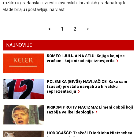
razliku u građanskoj svijesti slovenskih i hrvatskih građana koji te
vlade biraju i postavljaju na vlast...
<
1
2
>
NAJNOVIJE
ROMEO I JULIJA NA SELU: Knjiga kojoj se
vraćam i koja nikad nije iznevjerila
POLEMIKA (BIVŠE) NAVIJAČICE: Kako sam
(zasad) prestala navijati za hrvatsku
reprezentaciju
KRIKOM PROTIV NACIZMA: Limeni doboš koji
razbija velike ideologije
HODOČAŠĆE: Tražeći Friedricha Nietzschea