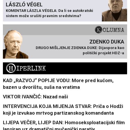
LÁSZLÓ VÉGEL
KOMENTAR LÁSZLA VÉGELA: Da li se autokratski
sistem može srušiti pravnim sredstvima?
KOLUMNA
ZDENKO DUKA
DRUGO MIŠLJENJE ZDENKA DUKE: Dijaspora kao
politički projekt HDZ-a
H
IPERLINK
KAD „RAZVOJ“ POPIJE VODU: More pred kućom,
bazen u dvorištu, suša na vratima
VIKTOR IVANČIĆ: Nazad naši
INTERVENCIJA KOJA MIJENJA STVAR: Priča o Hodži
koji je izvukao mrtvog partizanskog komandanta
LIJEPA VEČER, LIJEP DAN: Homoseksploatacijski film
lansiran uz dramatični mučenički narativ