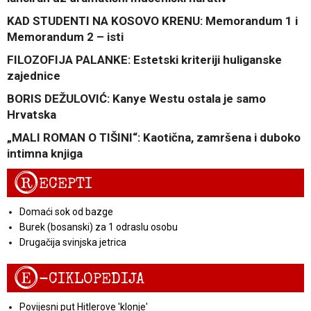
KAD STUDENTI NA KOSOVO KRENU: Memorandum 1 i
Memorandum 2 – isti
FILOZOFIJA PALANKE: Estetski kriteriji huliganske
zajednice
BORIS DEŽULOVIĆ: Kanye Westu ostala je samo
Hrvatska
„MALI ROMAN O TIŠINI“: Kaotična, zamršena i duboko
intimna knjiga
R
ECEPTI
Domaći sok od bazge
Burek (bosanski) za 1 odraslu osobu
Drugačija svinjska jetrica
E
-CIKLOPEDIJA
Povijesni put Hitlerove 'klonje'