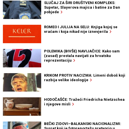
SLUČAJ ZA ŠIRI DRUŠTVENI KOMPLEKS:
Supetar, Slayerova majica i batine za Dan
pobjede
ROMEO I JULIJA NA SELU: Knjiga kojoj se
vraćam i koja nikad nije iznevjerila
POLEMIKA (BIVŠE) NAVIJAČICE: Kako sam
(zasad) prestala navijati za hrvatsku
reprezentaciju
KRIKOM PROTIV NACIZMA: Limeni doboš koji
razbija velike ideologije
HODOČAŠĆE: Tražeći Friedricha Nietzschea
i njegove misli
BEČKI ZIDOVI–BALKANSKI NACIONALIZMI:
Susret koji je fotoreportažu pretvorio u