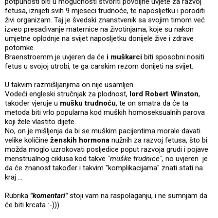
potpunosti biti u mogućnosti stvoriti povoljne uvjete za razvoj
fetusa, iznijeti svih 9 mjeseci trudnoće, te naposljetku i poroditi
živi organizam. Taj je švedski znanstvenik sa svojim timom već
izveo presađivanje maternice na životinjama, koje su nakon
umjetne oplodnje na svijet naposljetku donijele žive i zdrave
potomke.
Braenstroemm je uvjeren da će
i muškarci
biti sposobni nositi
fetus u svojoj utrobi, te ga carskim rezom donijeti na svijet.
U takvim razmišljanjima on nije usamljen.
Vodeći engleski stručnjak za plodnost,
lord Robert Winston
,
također vjeruje u
mušku trudnoću
, te on smatra da će ta
metoda biti vrlo popularna kod muških homoseksualnih parova
koji žele vlastito dijete.
No, on je mišljenja da bi se muškim pacijentima morale davati
velike količine
ženskih hormona
nužnih za razvoj fetusa, što bi
možda moglo uzrokovati posljedice poput razvoja grudi i pojave
menstrualnog ciklusa kod takve
"muške trudnice",
no uvjeren je
da će znanost također i takvim "komplikacijama" znati stati na
kraj ...
Rubrika
"komentari"
stoji vam na raspolaganju, i ne sumnjam da
će biti krcata :-)))