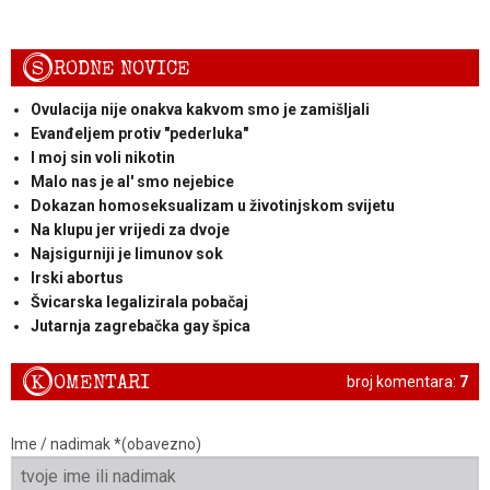
S
RODNE NOVICE
Ovulacija nije onakva kakvom smo je zamišljali
Evanđeljem protiv "pederluka"
I moj sin voli nikotin
Malo nas je al' smo nejebice
Dokazan homoseksualizam u životinjskom svijetu
Na klupu jer vrijedi za dvoje
Najsigurniji je limunov sok
Irski abortus
Švicarska legalizirala pobačaj
Jutarnja zagrebačka gay špica
K
OMENTARI
broj komentara:
7
Ime / nadimak *(obavezno)