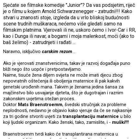
Sjećate se filmske komedije "Junior"? Da vas podsjetim, riječ
je o filmu u kojem Arnold Schwarzenegger - zatrudni!!! Kako
stvari u znanosti stoje, izgleda da u vrlo bliskoj budućnosti
scene trudnih muškaraca, nećemo više gledati samo na
filmskim platnima. Vjerovali ili ne, uskoro ćemo i Ivor-Car i RR,
kao i Dunga ili navar, a bogami i moja malenkost, moći (ako to
baš želimo) - zatrudnjeti i rađati ...
Naravno, isključivo
carskim rezom
...
Ako je vjerovati znanstvenicima, takav je razvoj događaja puno
bliži nego što uopće i pretpostavljamo.
Naime, tisuće žena diljem svijeta ne može imati djecu zbog
nepovratnih oštećenja ili oboljenja maternice ili pak kakvih
genetski urođenih mana. Takvim je ženama jedina šansa za
majčinstvo bilo usvajanje djeteta, što je dugotrajan i raznim
zakonskim uvjetima otežan proces.
Doktor
Mats Braenstroemm
, švedski stručnjak za probleme
neplodnosti, nedavno je objavio kako vjeruje da će se najkasnije
za tri godine stvoriti uvjeti za
transplantaciju maternice
u bilo
koji ljudski organizam. Kako ženski, tako, zamislite, i -
muški!!!
Braenstroemm tvrdi kako će transplantirana maternica u