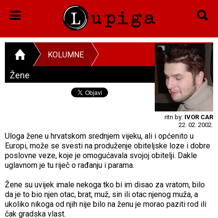
KOLUMNE
Žene
ritn by:
IVOR CAR
22. 02. 2002.
Uloga žene u hrvatskom srednjem vijeku, ali i općenito u
Europi, može se svesti na produženje obiteljske loze i dobre
poslovne veze, koje je omogućavala svojoj obitelji. Dakle
uglavnom je tu riječ o rađanju i parama.
Žene su uvijek imale nekoga tko bi im disao za vratom, bilo
da je to bio njen otac, brat, muž, sin ili otac njenog muža, a
ukoliko nikoga od njih nije bilo na ženu je morao paziti rod ili
čak gradska vlast.