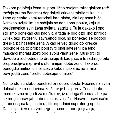
Takvom položaju žena su poprilično svojom mizoginijom (grč.
mržnja prema ženama) doprinijeli crkveni mislioci, koji su
žene općenito karakterizirali kao slaba, zla i opasna bića.
Naravno uvijek im se nabijala na nos i ona jabuka, koju je
predstavnica svih žena svijeta, zagrizla. Tu je dakako i ono
što smo ponekad čuli kao vic, a tada je bilo ozbiljno: priroda
uvijek teži stvorenju savršenog bića, no ponekad se dogodi
greška, pa nastane žena. A kad je već došlo do greške
logično je da to proba popraviti onaj savršeni, pa tako
muškarci moraju uzeti pod svoju vlast žene. Muškarci to
dovode u red, odnosno dresiraju ih kao pse, a tu radnju je bilo
preporučljivo napravit u što ranijem dobu žene. Tako se
ponegdje nailazilo i na izjave kako muškarac ne smije
povrijediti ženu "preko uobičajene mjere".
No, to što su slabe ponekad bi i dobro došlo. Recimo na svim
dalmatinskim sudovima za žene je bila predviđena duplo
manja kazna nego li za muškarce, iz razloga što su slabe pa
ne mogu upravljati sobom na pravi način. Naravno pravi način
je bio onaj na koji su to radili pripadnici suprotnog spola.
Da tu nije riječ o mržnji nego li samo o podcjenjivanju,