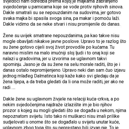
svjedoči nam odredba prema kojoj je majkama zabranjeno
svjedočenje u parnicama koje se vode protiv njihovih sinova.
Dakle smatrali su se nepouzdanim na sudovima, jer gotovo
svaka majka bi spasila svoga sina, pa makar i pomoću laži.
Dakle vidimo da se neke stvari i nisu promijenile do danas.
Žene su uvijek smatrane nepouzdanima, pa kao takve nisu
mogle obavljati nikakve javne poslove. Upravo to je razlog što
su žene gotovo cijeli svoj život provodile po kućama. Tu
naravno mislim na malo imućniji sloj ljudi i to onaj koji se
nalazi u gradovima, jer u izvorima se uglavnom takvi
spominju. Jasno je da su žene na selu morale raditi, što je i
danas ostalo nepromijenjeno. Upravo neki dan sam čuo izjavu
jednog mlađeg Dalmatinca koji kaže kako svi gledaju da je
žena lijepa, a da treba gledati da li ona može raditi, jer ako ne
radi ….
Dakle žene su uglavnom živjele na relaciji kuća-crkva, a po
nekim svjedočenjima najdraže izlazište im je bio njihov
prozor s kojeg su mogli gledati što se događa u nekom, njima
nepoznatom svijetu. Isto tako ni muškarci nisu imali prilike
sudjelovati u onome što se događalo u svijetu unutar kuće,
uglavnom zbog toga što su neprestano bili izvan nje. To je