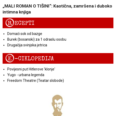
„MALI ROMAN O TIŠINI“: Kaotična, zamršena i duboko
intimna knjiga
R
ECEPTI
Domaći sok od bazge
Burek (bosanski) za 1 odraslu osobu
Drugačija svinjska jetrica
E
-CIKLOPEDIJA
Povijesni put Hitlerove 'klonje'
Yugo - urbana legenda
Freedom Theatre (Teatar slobode)