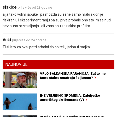
siskice
prije više od 23 godine
a ja tako volim jabuke , pa mozda su zene samo malo sklonije
riskiranju i eksperimentiranju pa su prve probale ono sto im se nudi
bez puno razmisljanja , ali znas onu ko riskira profitira
Vuki
prije više od 24 godine
TI si isto za ovaj patrijarhalni tip obitelji, jadna ti majka !
NAJNOVIJE
VRLO BALKANSKA PARANOJA: Zašto me
tamo stalno smatraju špijunom?
[NE]VRIJEDNO SPOMENA: Zabilješke
američkog skribomana (V)