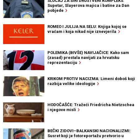
SLUČAJ ZA ŠIRI DRUŠTVENI KOMPLEKS:
Supetar, Slayerova majica i batine za Dan
pobjede
ROMEO I JULIJA NA SELU: Knjiga kojoj se
vraćam i koja nikad nije iznevjerila
POLEMIKA (BIVŠE) NAVIJAČICE: Kako sam
(zasad) prestala navijati za hrvatsku
reprezentaciju
KRIKOM PROTIV NACIZMA: Limeni doboš koji
razbija velike ideologije
HODOČAŠĆE: Tražeći Friedricha Nietzschea
i njegove misli
BEČKI ZIDOVI–BALKANSKI NACIONALIZMI:
Susret koji je fotoreportažu pretvorio u