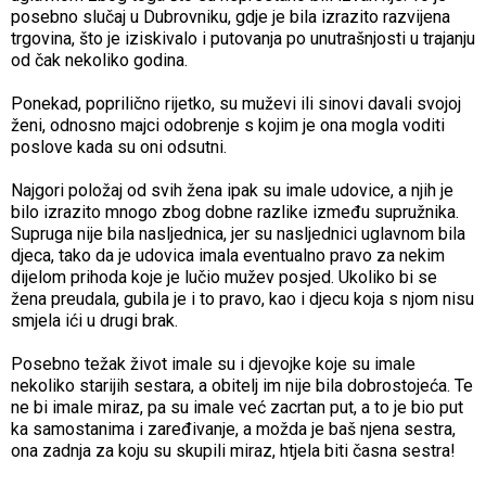
posebno slučaj u Dubrovniku, gdje je bila izrazito razvijena
trgovina, što je iziskivalo i putovanja po unutrašnjosti u trajanju
od čak nekoliko godina.
Ponekad, poprilično rijetko, su muževi ili sinovi davali svojoj
ženi, odnosno majci odobrenje s kojim je ona mogla voditi
poslove kada su oni odsutni.
Najgori položaj od svih žena ipak su imale udovice, a njih je
bilo izrazito mnogo zbog dobne razlike između supružnika.
Supruga nije bila nasljednica, jer su nasljednici uglavnom bila
djeca, tako da je udovica imala eventualno pravo za nekim
dijelom prihoda koje je lučio mužev posjed. Ukoliko bi se
žena preudala, gubila je i to pravo, kao i djecu koja s njom nisu
smjela ići u drugi brak.
Posebno težak život imale su i djevojke koje su imale
nekoliko starijih sestara, a obitelj im nije bila dobrostojeća. Te
ne bi imale miraz, pa su imale već zacrtan put, a to je bio put
ka samostanima i zaređivanje, a možda je baš njena sestra,
ona zadnja za koju su skupili miraz, htjela biti časna sestra!