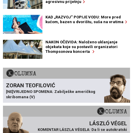
agresivnu prijetnju
KAD „RAZVOJ“ POPIJE VODU: More pred
kućom, bazen u dvorištu, suša na vratima
NAKON OČEVIDA: Naloženo uklanjanje
objekata koje su postavili organizatori
Thompsonova koncerta
KOLUMNA
ZORAN TEOFILOVIĆ
[NE]VRIJEDNO SPOMENA: Zabilješke američkog
skribomana (V)
KOLUMNA
LÁSZLÓ VÉGEL
KOMENTAR LÁSZLA VÉGELA: Da li se autokratski