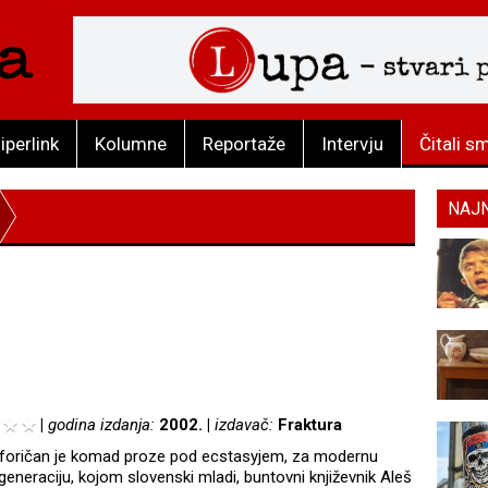
iperlink
Kolumne
Reportaže
Intervju
Čitali s
NAJ
godina izdanja:
2002.
izdavač:
Fraktura
foričan je komad proze pod ecstasyjem, za modernu
generaciju, kojom slovenski mladi, buntovni književnik Aleš