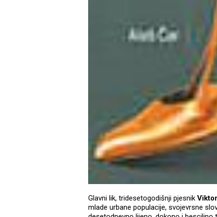
Glavni lik, tridesetogodišnji pjesnik
Vikto
mlade urbane populacije, svojevrsne sl
desetodnevno lijeno, dokono i besciljno 