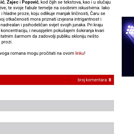
šić
,
Zajec
i
Popović
, kod čijih se tekstova, kao i u slučaju
žive, te svoje fabule temelje na osobnim iskustvima. Iako
 i hladne proze, koju odlikuje manjak liričnosti, Čaru se
noj otkačenosti mora priznati izvjesna intrigantnost i
drealan i psihodeličan svijet svojih junaka. Pri kraju
koncentraciju, i neuspjelim pokušajem šokiranja kvari
tatnim šarmom da zadovolji publiku skloniju nešto
 prozi.
z ovoga romana mogu pročitati na ovom
linku
!
broj komentara:
8