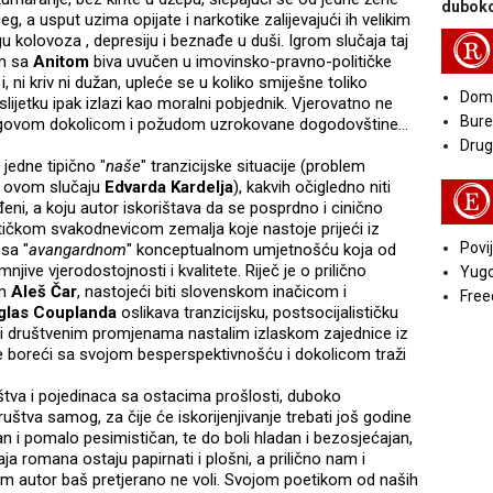
duboko
, a usput uzima opijate i narkotike zalijevajući ih velikim
 kolovoza , depresiju i beznađe u duši. Igrom slučaja taj
R
om sa
Anitom
biva uvučen u imovinsko-pravno-političke
, ni kriv ni dužan, upleće se u koliko smiješne toliko
Doma
lijetku ipak izlazi kao moralni pobjednik. Vjerovatno ne
Bure
jegovom dokolicom i požudom uzrokovane dogodovštine...
Druga
jedne tipično "
naše
" tranzicijske situacije (problem
u ovom slučaju
Edvarda Kardelja
), kakvih očigledno niti
E
eni, a koju autor iskorištava da se posprdno i cinično
ičkom svakodnevicom zemalja koje nastoje prijeći iz
Povij
 sa "
avangardnom
" konceptualnom umjetnošću koja od
ive vjerodostojnosti i kvalitete. Riječ je o prilično
Yugo
om
Aleš Čar
, nastojeći biti slovenskom inačicom i
Free
glas Couplanda
oslikava tranzicijsku, postsocijalističku
iti društvenim promjenama nastalim izlaskom zajednice iz
e boreći sa svojom besperspektivnošću i dokolicom traži
uštva i pojedinaca sa ostacima prošlosti, duboko
uštva samog, za čije će iskorijenjivanje trebati još godine
čan i pomalo pesimističan, te do boli hladan i bezosjećajan,
aja romana ostaju papirnati i plošni, a prilično nam i
 sam autor baš pretjerano ne voli. Svojom poetikom od naših