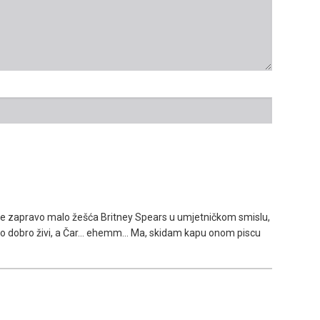
je zapravo malo žešća Britney Spears u umjetničkom smislu,
o dobro živi, a Čar... ehemm... Ma, skidam kapu onom piscu