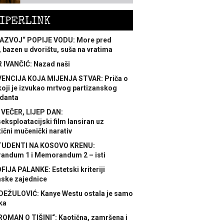
IPERLINK
AZVOJ“ POPIJE VODU: More pred
 bazen u dvorištu, suša na vratima
 IVANČIĆ: Nazad naši
ENCIJA KOJA MIJENJA STVAR: Priča o
koji je izvukao mrtvog partizanskog
danta
 VEČER, LIJEP DAN:
ksploatacijski film lansiran uz
ični mučenički narativ
TUDENTI NA KOSOVO KRENU:
ndum 1 i Memorandum 2 – isti
FIJA PALANKE: Estetski kriteriji
nske zajednice
DEŽULOVIĆ: Kanye Westu ostala je samo
ka
ROMAN O TIŠINI“: Kaotična, zamršena i