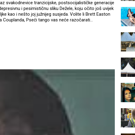
az svakodnevice tranzicijske, postsocijalističke generacije
depresivnu i pesimističnu sliku Dežele, koju očito još uvijek
ke kao i nešto joj južnijeg susjeda. Volite li Brett Easton
sa Couplanda, Pseći tango vas neće razočarati...