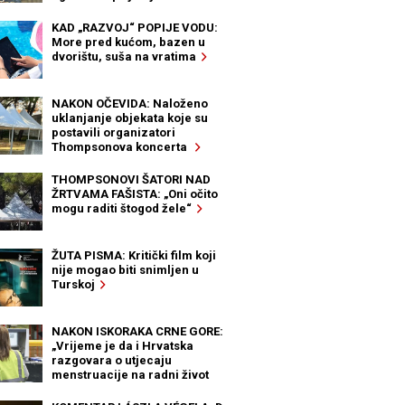
KAD „RAZVOJ“ POPIJE VODU:
More pred kućom, bazen u
dvorištu, suša na vratima
NAKON OČEVIDA: Naloženo
uklanjanje objekata koje su
postavili organizatori
Thompsonova koncerta
THOMPSONOVI ŠATORI NAD
ŽRTVAMA FAŠISTA: „Oni očito
mogu raditi štogod žele“
ŽUTA PISMA: Kritički film koji
nije mogao biti snimljen u
Turskoj
NAKON ISKORAKA CRNE GORE:
„Vrijeme je da i Hrvatska
razgovara o utjecaju
menstruacije na radni život
žena“