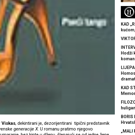
H
KAD „R
kućom,
VIKTOR
INTERV
Hodži 
koman
LIJEPA
Homose
dramat
KAD S
Memora
FILOZO
huliga
BORIS 
Hrvats
r Viskas
, dekintirani je, dezorijentirani tipični predstavnik
ovenske
generacije X
. U romanu pratimo njegovo
„MALI 
tumaranje, bez kinte u džepu, šlepajući se od jedne žene