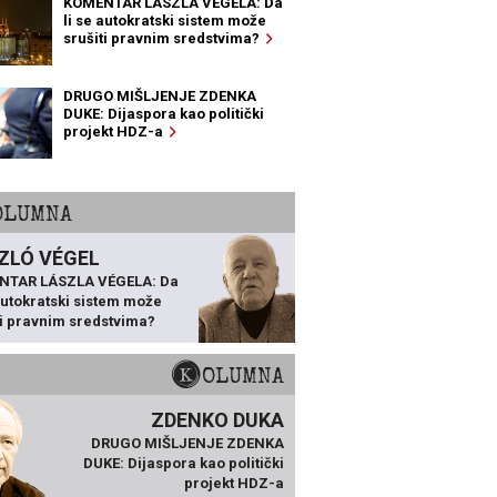
KOMENTAR LÁSZLA VÉGELA: Da
li se autokratski sistem može
srušiti pravnim sredstvima?
DRUGO MIŠLJENJE ZDENKA
DUKE: Dijaspora kao politički
projekt HDZ-a
KOLUMNA
ZLÓ VÉGEL
NTAR LÁSZLA VÉGELA: Da
 autokratski sistem može
ti pravnim sredstvima?
KOLUMNA
ZDENKO DUKA
DRUGO MIŠLJENJE ZDENKA
DUKE: Dijaspora kao politički
projekt HDZ-a