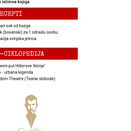
 intimna knjiga
ECEPTI
ći sok od bazge
k (bosanski) za 1 odraslu osobu
čija svinjska jetrica
-CIKLOPEDIJA
esni put Hitlerove 'klonje'
 - urbana legenda
dom Theatre (Teatar slobode)