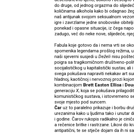
do druge, od jednog orgazma do slijedećeg
količinama alkohola kako bi odagnao žegu
naš antijunak svojom seksualnom vez
igre i zavrzlame jedne snobovske obitelji i
ponekad i opasne situacije, iz čega napos
zadugo, već do neke nove, slijedeće, n
Fabula koje gotovo da i nema vrti se oko 
spomenika legendama prošlog režima, 
naši sjeverni susjedi u
Deželi
nisu pošteđ
poigra sa tragikomičnom društveno-polit
socijalističkog u kapitalistički sustav, ali i
svega pokušava napraviti nekakav art sumnj
hladnoj, kaotičnoj i nervoznoj prozi koj
kombinacijom
Brett Easton Ellisa
i
Dou
generaciju X
, koja se pokušava prilagod
komunističkog sustava, i istovremeno s
svoje mjesto pod suncem.
Čar
uz to paralelno prikazuje i borbu dr
urezanima kako u ljudima tako i unutar dr
i godine. Čarov rukopis radikalno je cini
a rečenice britke i rastrzane. Likovi do kr
antipatični, te se stječe dojam da ih ni