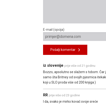
E-mail (opcija)
Pošalji komentar
iz slovenije
prije više od 21 godinu
Bozzo, apsolutno se slažem s tobom. Čar 
samo šta Britney od svojih pjesmica itekak
koji u SLO proda više od 200 knjiga:)
RR
prije više od 23 godine
I da, svako je mirko kovač svoje sreće