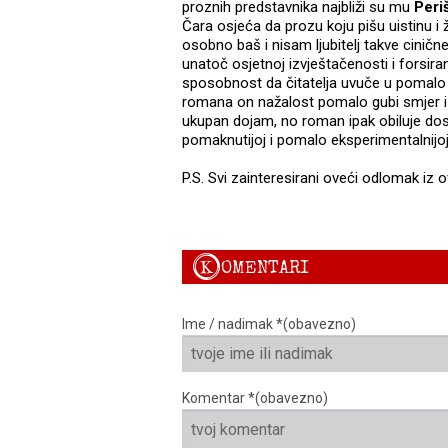
proznih predstavnika najbliži su mu
Peri
Čara osjeća da prozu koju pišu uistinu i 
osobno baš i nisam ljubitelj takve cinične
unatoč osjetnoj izvještačenosti i forsira
sposobnost da čitatelja uvuče u pomalo na
romana on nažalost pomalo gubi smjer i 
ukupan dojam, no roman ipak obiluje dos
pomaknutijoj i pomalo eksperimentalnijoj
P.S. Svi zainteresirani oveći odlomak i
K
OMENTARI
Ime / nadimak *(obavezno)
Komentar *(obavezno)