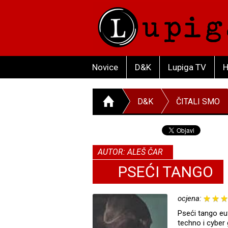
Novice
D&K
Lupiga TV
H
D&K
ČITALI SMO
AUTOR: ALEŠ ČAR
PSEĆI TANGO
ocjena:
Pseći tango eu
techno i cyber 