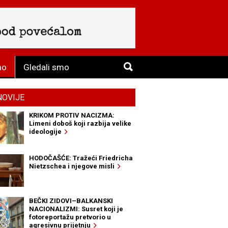
mo
Gledali smo
NOVIJE
KRIKOM PROTIV NACIZMA:
Limeni doboš koji razbija velike
ideologije
HODOČAŠĆE: Tražeći Friedricha
Nietzschea i njegove misli
BEČKI ZIDOVI–BALKANSKI
NACIONALIZMI: Susret koji je
fotoreportažu pretvorio u
agresivnu prijetnju