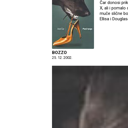
Čar donosi prik
X, ali i pomalo 
muče slične bolj
Ellisa i Dougla
BOZZO
25. 12. 2002.