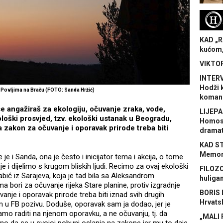
H
KAD „R
kućom,
VIKTOR
INTERV
Hodži 
 Povljima na Braču (FOTO: Sanda Hržić)
koman
se angažiraš za ekologiju, očuvanje zraka, vode,
LIJEPA
ološki prosvjed, tzv. ekološki ustanak u Beogradu,
Homose
 zakon za očuvanje i oporavak prirode treba biti
dramat
KAD S
Memora
i Sanda, ona je često i inicijator tema i akcija, o tome
 i dijelimo s krugom bliskih ljudi. Recimo za ovaj ekološki
FILOZO
bić iz Sarajeva, koja je tad bila sa Aleksandrom
huliga
bori za očuvanje rijeka Stare planine, protiv izgradnje
BORIS 
anje i oporavak prirode treba biti iznad svih drugih
Hrvats
am u FB pozivu. Doduše, oporavak sam ja dodao, jer je
amo raditi na njenom oporavku, a ne očuvanju, tj. da
„MALI 