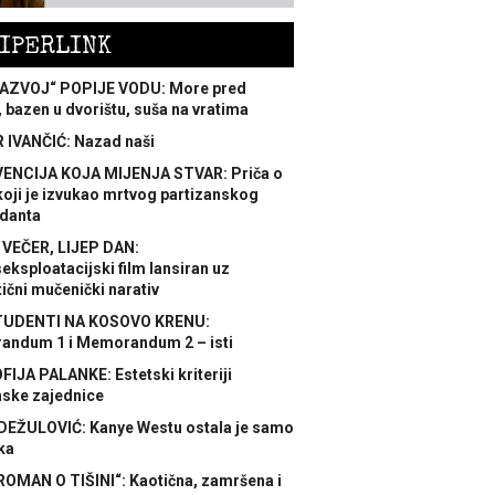
IPERLINK
AZVOJ“ POPIJE VODU: More pred
 bazen u dvorištu, suša na vratima
 IVANČIĆ: Nazad naši
ENCIJA KOJA MIJENJA STVAR: Priča o
koji je izvukao mrtvog partizanskog
danta
 VEČER, LIJEP DAN:
ksploatacijski film lansiran uz
ični mučenički narativ
TUDENTI NA KOSOVO KRENU:
ndum 1 i Memorandum 2 – isti
FIJA PALANKE: Estetski kriteriji
nske zajednice
DEŽULOVIĆ: Kanye Westu ostala je samo
ka
ROMAN O TIŠINI“: Kaotična, zamršena i