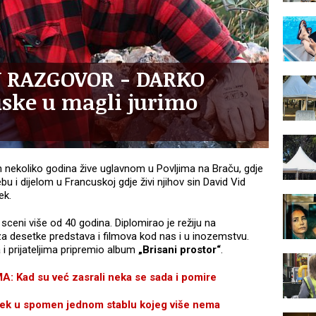
 RAZGOVOR - DARKO
ske u magli jurimo
h nekoliko godina žive uglavnom u Povljima na Braču, gdje
 i dijelom u Francuskoj gdje živi njihov sin David Vid
ek.
sceni više od 40 godina. Diplomirao je režiju na
a desetke predstava i filmova kod nas i u inozemstvu.
i prijateljima pripremio album
„Brisani prostor“
.
Kad su već zasrali neka se sada i pomire
k u spomen jednom stablu kojeg više nema