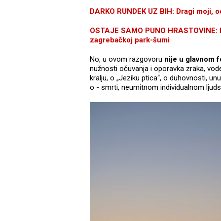
DARKO RUNDEK UZ BIH: Dragi moji, odb
OSTAJE SAMO PUNO HRASTOVINE: Run
zagrebačkoj park-šumi
No, u ovom razgovoru
nije u glavnom f
nužnosti očuvanja i oporavka zraka, vod
kralju, o „Jeziku ptica“, o duhovnosti, unut
o - smrti, neumitnom individualnom ljud