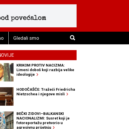
mo
Gledali smo
NOVIJE
KRIKOM PROTIV NACIZMA:
Limeni doboš koji razbija velike
ideologije
HODOČAŠĆE: Tražeći Friedricha
Nietzschea i njegove misli
BEČKI ZIDOVI–BALKANSKI
NACIONALIZMI: Susret koji je
fotoreportažu pretvorio u
agresivnu prijetnju