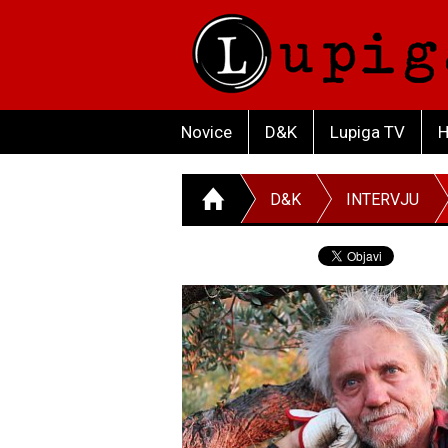
Novice
D&K
Lupiga TV
H
D&K
INTERVJU