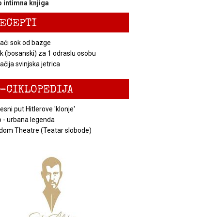
 intimna knjiga
ECEPTI
ći sok od bazge
k (bosanski) za 1 odraslu osobu
čija svinjska jetrica
-CIKLOPEDIJA
esni put Hitlerove 'klonje'
 - urbana legenda
dom Theatre (Teatar slobode)