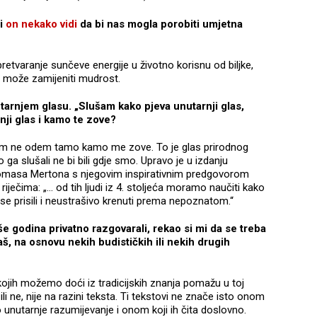
li
on nekako vidi
da bi nas mogla porobiti umjetna
pretvaranje sunčeve energije u životno korisnu od biljke,
ja može zamijeniti mudrost.
arnjem glasu. „Slušam kako pjeva unutarnji glas,
nji glas i kamo te zove?
nom ne odem tamo kamo me zove. To je glas prirodnog
 ga slušali ne bi bili gdje smo. Upravo je u izdanju
Thomasa Mertona s njegovim inspirativnim predgovorom
riječima: „… od tih ljudi iz 4. stoljeća moramo naučiti kako
 se prisili i neustrašivo krenuti prema nepoznatom.“
iše godina privatno razgovarali, rekao si mi da se treba
aš, na osnovu nekih budističkih ili nekih drugih
kojih možemo doći iz tradicijskih znanja pomažu u toj
li ne, nije na razini teksta. Ti tekstovi ne znače isto onom
 unutarnje razumijevanje i onom koji ih čita doslovno.