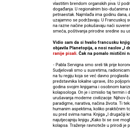
vlastitim brendom organskih piva. U pod
događanja. U regionalnim bio-dućanima m
petnaestak. Najmlađa ima godinu dana, a na
uzajamno se podržavaju. U Francuskoj su
na razne načine pokušavaju naći suveren
smeća, poštivanja prirodne sredine su u
Vidio sam da si hvalio francusku knjig
objavila Planetopija, a nosi naslov „I d
ranije pisali
. Čak na pomalo mistični n
- Pabla Servigna smo sreli tik prije koron
Sudjelovali smo u susretima, radionica
na tu regiju koja se već davno proglasila 
predstavnika lokalne uprave, što poljopri
godina svojim knjigama i osobnom kari
kolapsologa. On je i izmislio taj termin i
urušavanja moderne civilizacije. Njihov 
paradigme, narativa, načina života. Ti t
humanim aspektima, koliko praktičnim to
su pred svima nama. Knjiga „I drugačiji kr
najutjecajniju knjigu „Kako bi se sve mog
kolapsa. Traženje ravnoteže u prirodi je 