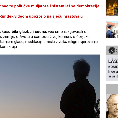
acite političke muljatore i sistem lažne demokracije
dek videom upozorio na sječu hrastova u
okusu bila glazba i scena
, već smo razgovarali o
e, zemlje, o životu u samoodrživoj komuni, o čovjeku
arnjem glasu, meditaciji, smislu života, religiji i vjerovanju i
skom kraju.
LÁS
KOME
li se
sruši