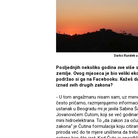
Darko Rundek u
Posljednjih nekoliko godina sve više 
zemlje. Ovog mjeseca je bio veliki ek
podržao si ga na Facebooku. Kažeš da
iznad svih drugih zakona?
- U tom angažmanu nisam sam, uz mene je 
često pričamo, razmjenjujemo informacije
ustanak u Beogradu mi je javila Sabina Ša
Jovanovićem Ćutom, koji se već godinama 
mini hidroelektrana. To „da zakon za očuv
zakona“ je Ćutina formulacija koju citir
priroda već do te mjere uništena da treb