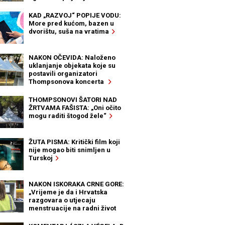
KAD „RAZVOJ“ POPIJE VODU:
More pred kućom, bazen u
dvorištu, suša na vratima
NAKON OČEVIDA: Naloženo
uklanjanje objekata koje su
postavili organizatori
Thompsonova koncerta
THOMPSONOVI ŠATORI NAD
ŽRTVAMA FAŠISTA: „Oni očito
mogu raditi štogod žele“
ŽUTA PISMA: Kritički film koji
nije mogao biti snimljen u
Turskoj
NAKON ISKORAKA CRNE GORE:
„Vrijeme je da i Hrvatska
razgovara o utjecaju
menstruacije na radni život
žena“