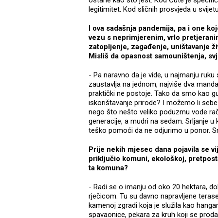
ostane kao što jest. Kod Ćute je specifi
legitimitet. Kod sličnih prosvjeda u svijet
I ova sadašnja pandemija, pa i one koj
vezu s neprimjerenim, vrlo pretjerani
zatopljenje, zagađenje, uništavanje ži
Misliš da opasnost samouništenja, svjet
- Pa naravno da je vide, u najmanju ruku s
zaustavlja na jednom, najviše dva mandata
praktički ne postoje. Tako da smo kao gu
iskorištavanje prirode? I možemo li sebe i
nego što nešto veliko poduzmu vode raču
generacije, a mudri na sedam. Srljanje u k
teško pomoći da ne odjurimo u ponor. Sr
Prije nekih mjesec dana pojavila se vi
priključio komuni, ekološkoj, pretpost
ta komuna?
- Radi se o imanju od oko 20 hektara, d
rječicom. Tu su davno napravljene terase 
kamenoj zgradi koja je služila kao hangar
spavaonice, pekara za kruh koji se prodaj