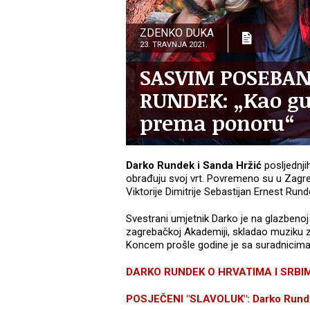
ZDENKO DUKA
23. TRAVNJA 2021.
SASVIM POSEBAN
RUNDEK: „Kao gu
prema ponoru“
Darko Rundek i Sanda Hržić
posljednji
obrađuju svoj vrt. Povremeno su u Zagrebu
Viktorije Dimitrije Sebastijan Ernest Rund
Svestrani umjetnik Darko je na glazbenoj 
zagrebačkoj Akademiji, skladao muziku z
Koncem prošle godine je sa suradnicima 
DARKO RUNDEK O HRVATIMA I SRBIMA: 
POSJEČENI "SLAVOLUK": Darko Runde