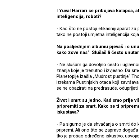
I Yuval Harrari se pribojava kolapsa, a
inteligencija, roboti?
- Kao što ne postoji efikasniji aparat za 
tako ne postoji umjetna inteligencija ko
Na posljednjem albumu pjevaš i o unut
kako zove nas“. Slušaš li često unutar
- Ne slušam ga dovoljno često i uglav
znanja koje je trenutno i izvjesno. Da smo
Planetopije izašla „Mudrost pustinje“ 
izrekama Pustinjskih otaca koji završava 
se ne obazirati na predrasude, oduprijeti
Život i smrt su jedno. Kad smo prije v
pripremiti za smrt. Kako se ti priprem
iskustava?
- Pa sigurno je da shvaćanja o smrti do 
pripremi. Ali ono što se zapravo događa i
tko je prošao određeno iskustvo, usvojio