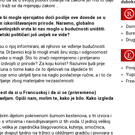
čno da se u svojoj pobuni oslanja na zakone jer mu to daje
duboko
u traži se da mijenjaju zakoni …
R
e bi mogle vjerojatno doći poslije ove dovode se u
m iskorištavanjem prirode. Naravno, globalno
Doma
votinjskih vrsta bi nas moglo u budućnosti uništiti.
Bure
ski političari još uvijek ne vide?
Druga
u o njoj informirani, ali njihovo se viđenje budućnosti
. Državnici koji bi mogli imati širu viziju i odgovornost
E
ske u magli. Što to znači neprimjereno i pretjerano
zdvojiti iz prirode? Za koju korist? Razumni ljudi prije
Povij
na o tome kako će to djelovati na slijedeće tri
Yugo
oje smo uletjeli tjera na naglo povlačenje ručne, a i to će
ljanje zbog materijalne nezasićenosti.
Free
jest da si u Francuskoj i da si se (privremeno)
avljam. Opiši nam, molim te, kako je bilo. Kako izgleda
obrim dijelom pokrivenom šumom kestenova, s tri izvora i
s vrtovima i navodnjavanjem iz tih voda. U jednoj velikoj
, velika je zajednička blagovaonica, kuhinja, smočnica,
e dvaput tjedno na tržnici u obližnjem gradiću i pivovara s