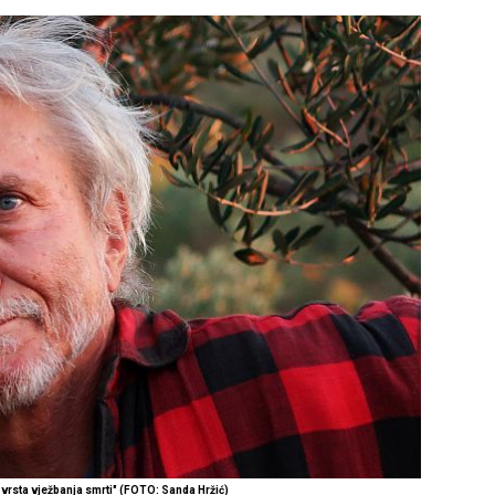
 vrsta vježbanja smrti" (FOTO: Sanda Hržić)