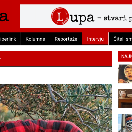
iperlink
Kolumne
Reportaže
Intervju
Čitali s
NAJ