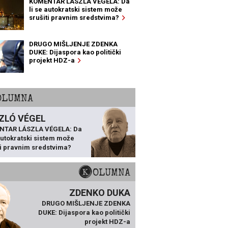
KOMENTAR LÁSZLA VÉGELA: Da
li se autokratski sistem može
srušiti pravnim sredstvima?
DRUGO MIŠLJENJE ZDENKA
DUKE: Dijaspora kao politički
projekt HDZ-a
KOLUMNA
ZLÓ VÉGEL
NTAR LÁSZLA VÉGELA: Da
 autokratski sistem može
ti pravnim sredstvima?
KOLUMNA
ZDENKO DUKA
DRUGO MIŠLJENJE ZDENKA
DUKE: Dijaspora kao politički
projekt HDZ-a