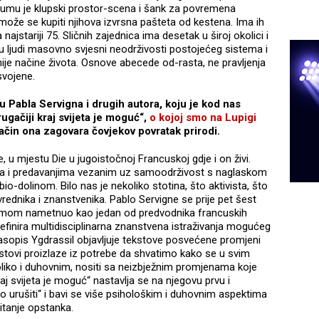
rumu je klupski prostor-scena i šank za povremena
ože se kupiti njihova izvrsna pašteta od kestena. Ima ih
jstariji 75. Sličnih zajednica ima desetak u široj okolici i
 ljudi masovno svjesni neodrživosti postojećeg sistema i
ije načine života. Osnove abecede od-rasta, ne pravljenja
svojene.
u Pabla Servigna i drugih autora, koju je kod nas
rugačiji kraj svijeta je moguć“,
o kojoj smo na Lupigi
ačin ona zagovara čovjekov povratak prirodi.
e, u mjestu Die u jugoistočnoj Francuskoj gdje i on živi.
ma i predavanjima vezanim uz samoodrživost s naglaskom
bio-dolinom. Bilo nas je nekoliko stotina, što aktivista, što
vrednika i znanstvenika. Pablo Servigne se prije pet šest
zmom nametnuo kao jedan od predvodnika francuskih
 definira multidisciplinarna znanstvena istraživanja mogućeg
časopis Ygdrassil objavljuje tekstove posvećene promjeni
ekstovi proizlaze iz potrebe da shvatimo kako se u svim
liko i duhovnim, nositi sa neizbježnim promjenama koje
aj svijeta je moguć“ nastavlja se na njegovu prvu i
lo urušiti“ i bavi se više psihološkim i duhovnim aspektima
pitanje opstanka.