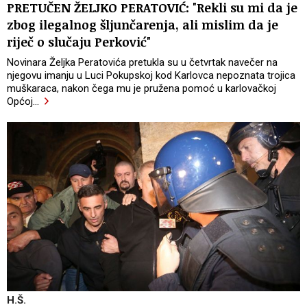
PRETUČEN ŽELJKO PERATOVIĆ: "Rekli su mi da je
zbog ilegalnog šljunčarenja, ali mislim da je
riječ o slučaju Perković"
Novinara Željka Peratovića pretukla su u četvrtak navečer na
njegovu imanju u Luci Pokupskoj kod Karlovca nepoznata trojica
muškaraca, nakon čega mu je pružena pomoć u karlovačkoj
Općoj
…
H.Š.