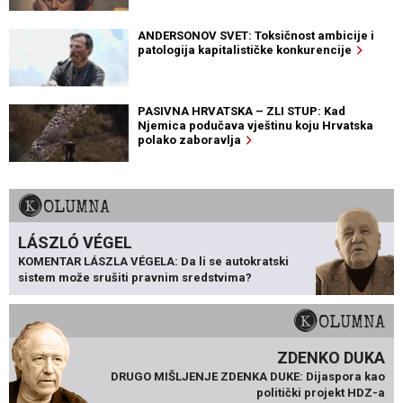
ANDERSONOV SVET: Toksičnost ambicije i
patologija kapitalističke konkurencije
PASIVNA HRVATSKA – ZLI STUP: Kad
Njemica podučava vještinu koju Hrvatska
polako zaboravlja
KOLUMNA
LÁSZLÓ VÉGEL
KOMENTAR LÁSZLA VÉGELA: Da li se autokratski
sistem može srušiti pravnim sredstvima?
KOLUMNA
ZDENKO DUKA
DRUGO MIŠLJENJE ZDENKA DUKE: Dijaspora kao
politički projekt HDZ-a