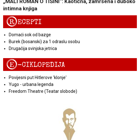
„MALI ROMAN O TIŠINI“: Kaotična, zamršena i duboko
intimna knjiga
R
ECEPTI
Domaći sok od bazge
Burek (bosanski) za 1 odraslu osobu
Drugačija svinjska jetrica
E
-CIKLOPEDIJA
Povijesni put Hitlerove 'klonje'
Yugo - urbana legenda
Freedom Theatre (Teatar slobode)