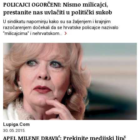
POLICAJCI OGORČENI: Nismo milicajci,
prestanite nas uvlačiti u politički sukob
U sindikatu napominju kako su sa žaljenjem i krajnjim
razočarenjem dočekali da se hrvatske policajce nazivalo
"milicajcima" i nehrvatskom
…
Lupiga.Com
30. 05. 2015.
APEL MILENE DRAVIĆ: Prekinite medijski linč