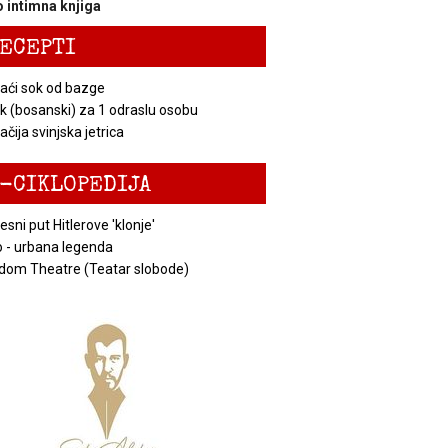
 intimna knjiga
ECEPTI
ći sok od bazge
k (bosanski) za 1 odraslu osobu
čija svinjska jetrica
-CIKLOPEDIJA
esni put Hitlerove 'klonje'
 - urbana legenda
dom Theatre (Teatar slobode)