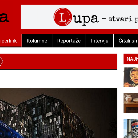
iperlink
Kolumne
Reportaže
Intervju
Čitali s
NAJ