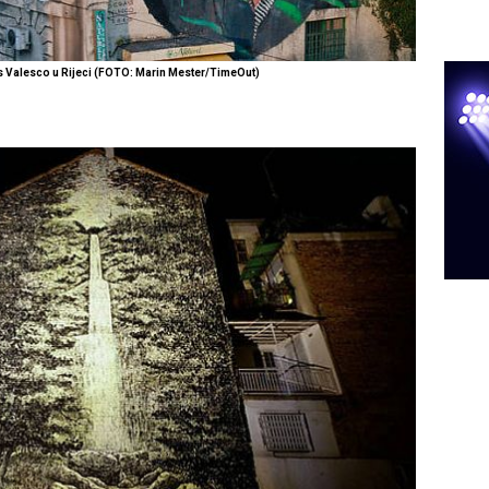
s Valesco u Rijeci (FOTO: Marin Mester/TimeOut)