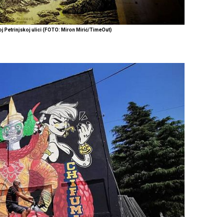
oj Petrinjskoj ulici (FOTO: Miron Mirić/TimeOut)