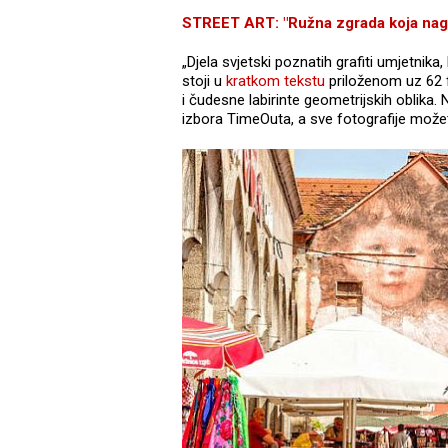
STREET ART: "Ružna zgrada koja nagri
„Djela svjetski poznatih grafiti umjetnika
stoji u
kratkom tekstu
priloženom uz 62 f
i čudesne labirinte geometrijskih oblika
izbora TimeOuta, a sve fotografije mož