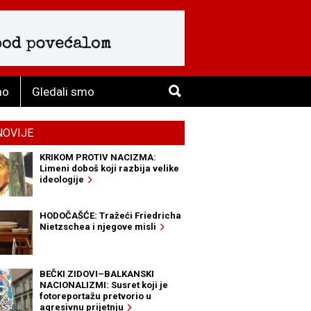
mo
Gledali smo
NOVIJE
KRIKOM PROTIV NACIZMA:
Limeni doboš koji razbija velike
ideologije
HODOČAŠĆE: Tražeći Friedricha
Nietzschea i njegove misli
BEČKI ZIDOVI–BALKANSKI
NACIONALIZMI: Susret koji je
fotoreportažu pretvorio u
agresivnu prijetnju