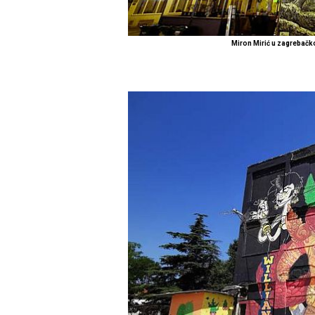
Miron Mirić u zagrebačk