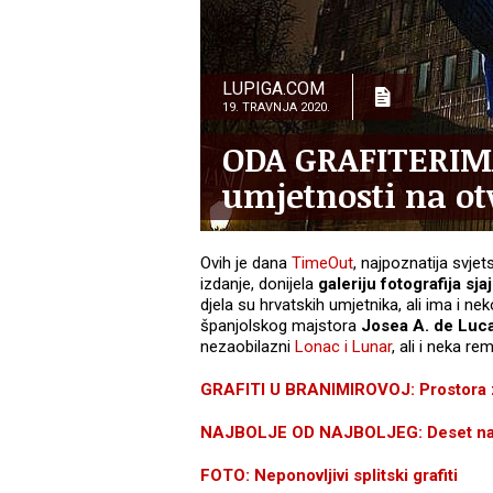
LUPIGA.COM
19. TRAVNJA 2020.
ODA GRAFITERIMA
umjetnosti na o
Ovih je dana
TimeOut
, najpoznatija svjet
izdanje, donijela
galeriju fotografija sja
djela su hrvatskih umjetnika, ali ima i ne
španjolskog majstora
Josea A. de Luc
nezaobilazni
Lonac i Lunar
, ali i neka re
GRAFITI U BRANIMIROVOJ: Prostora z
NAJBOLJE OD NAJBOLJEG: Deset najve
FOTO: Neponovljivi splitski grafiti