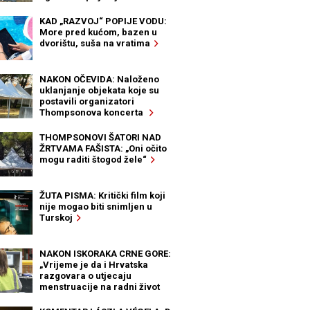
KAD „RAZVOJ“ POPIJE VODU:
More pred kućom, bazen u
dvorištu, suša na vratima
NAKON OČEVIDA: Naloženo
uklanjanje objekata koje su
postavili organizatori
Thompsonova koncerta
THOMPSONOVI ŠATORI NAD
ŽRTVAMA FAŠISTA: „Oni očito
mogu raditi štogod žele“
ŽUTA PISMA: Kritički film koji
nije mogao biti snimljen u
Turskoj
NAKON ISKORAKA CRNE GORE:
„Vrijeme je da i Hrvatska
razgovara o utjecaju
menstruacije na radni život
žena“