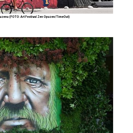
puzenu (FOTO: Art Festival Zen Opuzen/TimeOut)