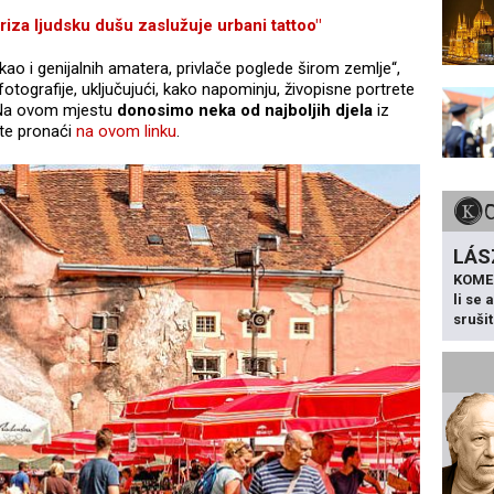
za ljudsku dušu zaslužuje urbani tattoo"
, kao i genijalnih amatera, privlače poglede širom zemlje“,
otografije, uključujući, kako napominju, živopisne portrete
. Na ovom mjestu
donosimo neka od najboljih djela
iz
ete pronaći
na ovom linku
.
LÁS
KOME
li se
sruši