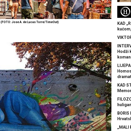
H
 (FOTO: Jose A. de Lucas Torre/TimeOut)
KAD „R
kućom,
VIKTOR
INTERV
Hodži 
koman
LIJEPA
Homose
dramat
KAD S
Memora
FILOZO
huliga
BORIS 
Hrvats
„MALI 