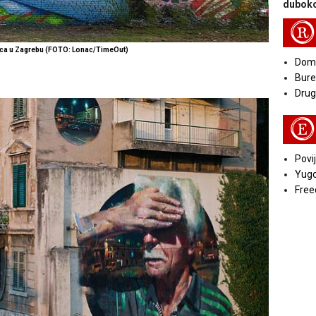
duboko
R
onca u Zagrebu (FOTO: Lonac/TimeOut)
Doma
Bure
Druga
E
Povij
Yugo
Free