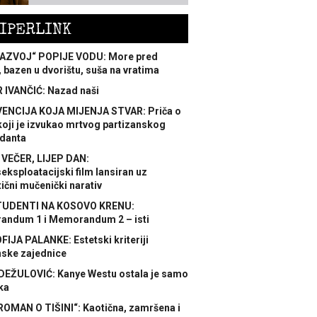
IPERLINK
AZVOJ“ POPIJE VODU: More pred
 bazen u dvorištu, suša na vratima
 IVANČIĆ: Nazad naši
ENCIJA KOJA MIJENJA STVAR: Priča o
koji je izvukao mrtvog partizanskog
danta
 VEČER, LIJEP DAN:
ksploatacijski film lansiran uz
ični mučenički narativ
TUDENTI NA KOSOVO KRENU:
ndum 1 i Memorandum 2 – isti
FIJA PALANKE: Estetski kriteriji
nske zajednice
DEŽULOVIĆ: Kanye Westu ostala je samo
ka
ROMAN O TIŠINI“: Kaotična, zamršena i