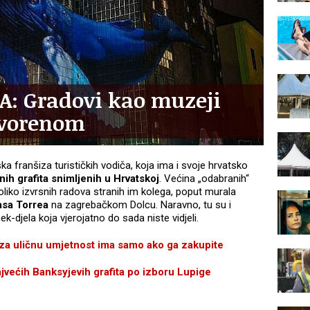
: Gradovi kao muzeji
tvorenom
ska franšiza turističkih vodiča, koja ima i svoje hrvatsko
jnih grafita snimljenih u Hrvatskoj
. Većina „odabranih“
koliko izvrsnih radova stranih im kolega, poput murala
asa Torrea
na zagrebačkom Dolcu. Naravno, tu su i
mek-djela koja vjerojatno do sada niste vidjeli.
a uličnu umjetnost ima samo ako ga zakupite
ćih Banksyjevih grafita po izboru Lupige