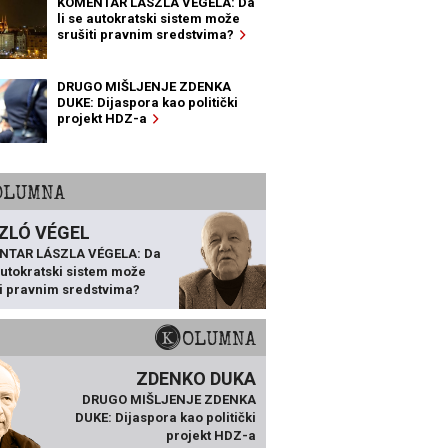
KOMENTAR LÁSZLA VÉGELA: Da
li se autokratski sistem može
srušiti pravnim sredstvima?
DRUGO MIŠLJENJE ZDENKA
DUKE: Dijaspora kao politički
projekt HDZ-a
KOLUMNA
ZLÓ VÉGEL
NTAR LÁSZLA VÉGELA: Da
 autokratski sistem može
ti pravnim sredstvima?
KOLUMNA
ZDENKO DUKA
DRUGO MIŠLJENJE ZDENKA
DUKE: Dijaspora kao politički
projekt HDZ-a