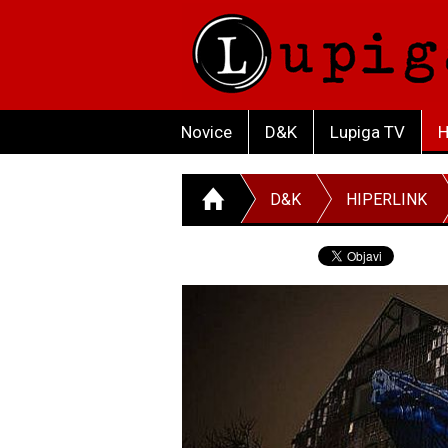
Novice
D&K
Lupiga TV
H
D&K
HIPERLINK