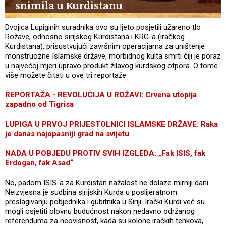
snimila u Kurdistanu
Dvojica Lupiginih suradnika ovo su ljeto posjetili užareno tlo
Rožave, odnosno sirijskog Kurdistana i KRG-a (iračkog
Kurdistana), prisustvujući završnim operacijama za uništenje
monstruozne Islamske države, morbidnog kulta smrti čiji je poraz
u najvećoj mjeri upravo produkt žilavog kurdskog otpora. O tome
više možete čitati u ove tri reportaže.
REPORTAŽA - REVOLUCIJA U ROŽAVI: Crvena utopija
zapadno od Tigrisa
LUPIGA U PRVOJ PRIJESTOLNICI ISLAMSKE DRŽAVE: Raka
je danas najopasniji grad na svijetu
NADA U POBJEDU PROTIV SVIH IZGLEDA: „Fak ISIS, fak
Erdogan, fak Asad“
No, padom ISIS-a za Kurdistan nažalost ne dolaze mirniji dani.
Neizvjesna je sudbina sirijskih Kurda u poslijeratnom
preslagivanju pobjednika i gubitnika u Siriji. Irački Kurdi već su
mogli osjetiti olovnu budućnost nakon nedavno održanog
referenduma za neovisnost, kada su kolone iračkih tenkova,