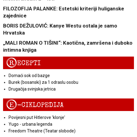
FILOZOFIJA PALANKE: Estetski kriteriji huliganske
zajednice
BORIS DEŽULOVIĆ: Kanye Westu ostala je samo
Hrvatska
„MALI ROMAN O TIŠINI“: Kaotična, zamršena i duboko
intimna knjiga
R
ECEPTI
Domaći sok od bazge
Burek (bosanski) za 1 odraslu osobu
Drugačija svinjska jetrica
E
-CIKLOPEDIJA
Povijesni put Hitlerove 'klonje'
Yugo - urbana legenda
Freedom Theatre (Teatar slobode)