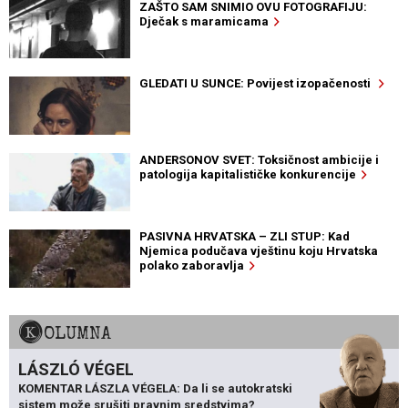
ZAŠTO SAM SNIMIO OVU FOTOGRAFIJU:
Dječak s maramicama
GLEDATI U SUNCE: Povijest izopačenosti
ANDERSONOV SVET: Toksičnost ambicije i
patologija kapitalističke konkurencije
PASIVNA HRVATSKA – ZLI STUP: Kad
Njemica podučava vještinu koju Hrvatska
polako zaboravlja
KOLUMNA
LÁSZLÓ VÉGEL
KOMENTAR LÁSZLA VÉGELA: Da li se autokratski
sistem može srušiti pravnim sredstvima?