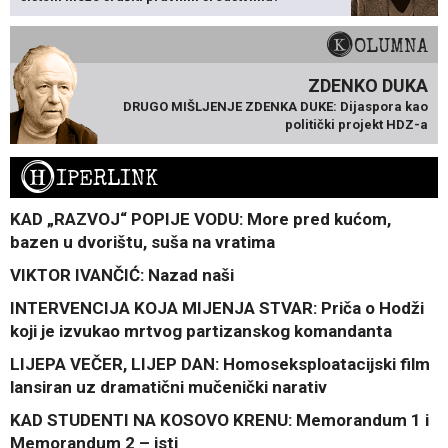
KOLUMNA
ZDENKO DUKA
DRUGO MIŠLJENJE ZDENKA DUKE: Dijaspora kao
politički projekt HDZ-a
H
IPERLINK
KAD „RAZVOJ“ POPIJE VODU: More pred kućom,
bazen u dvorištu, suša na vratima
VIKTOR IVANČIĆ: Nazad naši
INTERVENCIJA KOJA MIJENJA STVAR: Priča o Hodži
koji je izvukao mrtvog partizanskog komandanta
LIJEPA VEČER, LIJEP DAN: Homoseksploatacijski film
lansiran uz dramatični mučenički narativ
KAD STUDENTI NA KOSOVO KRENU: Memorandum 1 i
Memorandum 2 – isti