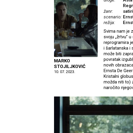
uloge:
Asta
Regn
žanr:
sati
scenario:
Erns
režija:
Erns
Svima nam je z
svoju „žrtvu” 
reprogramira j
i šarlatanska i
može biti zapr
povratak izgubl
MARKO
novih obrazaca 
STOJILJKOVIĆ
Ernsta De Geer
10. 07. 2023.
Kristalni glob
možda niti to) 
naročito njegov