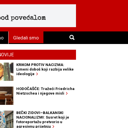
mo
Gledali smo
NOVIJE
KRIKOM PROTIV NACIZMA:
Limeni doboš koji razbija velike
ideologije
HODOČAŠĆE: Tražeći Friedricha
Nietzschea i njegove misli
BEČKI ZIDOVI–BALKANSKI
NACIONALIZMI: Susret koji je
fotoreportažu pretvorio u
agresivnu prijetnju