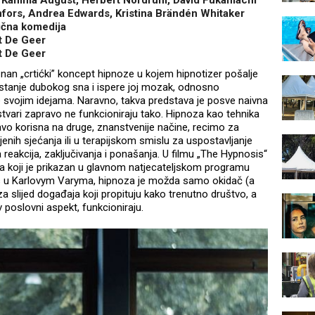
 Kamma August, Herbert Nordrum, David Fukamachi
fors, Andrea Edwards, Kristina Brändén Whitaker
rična komedija
t De Geer
t De Geer
nan „crtićki” koncept hipnoze u kojem hipnotizer pošalje
u stanje dubokog sna i ispere joj mozak, odnosno
e svojim idejama. Naravno, takva predstava je posve naivna
 stvari zapravo ne funkcioniraju tako. Hipnoza kao tehnika
avo korisna na druge, znanstvenije načine, recimo za
jenih sjećanja ili u terapijskom smislu za uspostavljanje
reakcija, zaključivanja i ponašanja. U filmu „The Hypnosis“
a koji je prikazan u glavnom natjecateljskom programu
us u Karlovym Varyma, hipnoza je možda samo okidač (a
za slijed događaja koji propituju kako trenutno društvo, a
 poslovni aspekt, funkcioniraju.