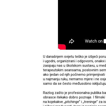
U današnjem svijetu teško je izbjeći poru
i ugodni, organizirani i odgovorni, onakvi
zasipaju nas u školskom sustavu, u medi
terapeutskim seansama, poslovnim semina
ako ijedan od njih počnemo primjenjivat
u najmanju ruku, nemamo mjere i ne osje
samo da se često međusobno isključuju,
Razlog zašto je profesionalna publika baš
obrasce itekako dobro poznaje. I filmski b
na kojekakve „pitchinge” i „treninge” za ist