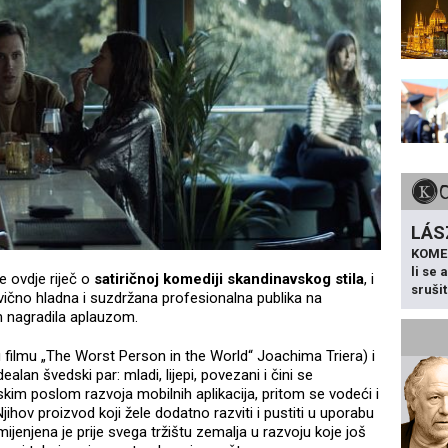
LÁS
KOME
li se
e ovdje riječ o
satiričnoj komediji skandinavskog stila
, i
sruši
ovično hladna i suzdržana profesionalna publika na
lm nagradila aplauzom.
 filmu „The Worst Person in the World“ Joachima Triera) i
lan švedski par: mladi, lijepi, povezani i čini se
kim poslom razvoja mobilnih aplikacija, pritom se vodeći i
hov proizvod koji žele dodatno razviti i pustiti u uporabu
amijenjena je prije svega tržištu zemalja u razvoju koje još