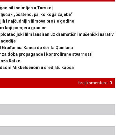
gao biti snimljen u Turskoj
ljuču - „pošteno, pa 'ko koga zajebe“
 i najčudnijih filmova prošle godine
lm koji pomjera granice
atacijski film lansiran uz dramatični mučenički narativ
ragedije
Građanina Kanea do šerifa Quinlana
 za doba propagande i kontrolirane stvarnosti
anza Kafke
adsom Mikkelsenom u središtu kaosa
broj komentara:
0