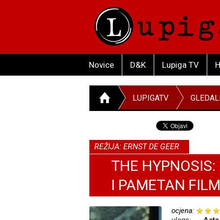
Novice
D&K
Lupiga TV
H
LUPIGATV
GLEDAL
REŽIJA: ERNST DE GEER
THE HYPNOSIS:
I PAMETAN FIL
ocjena: