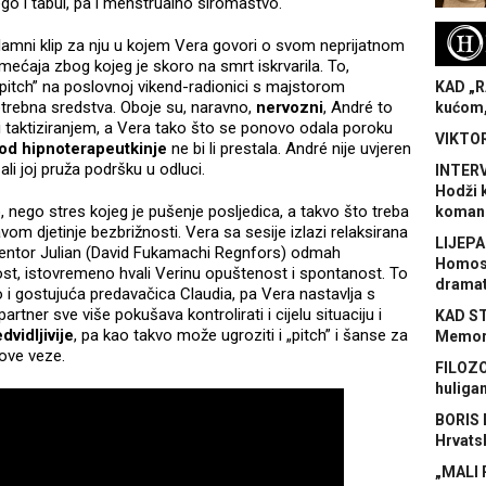
go i tabui, pa i menstrualno siromaštvo.
H
klamni klip za nju u kojem Vera govori o svom neprijatnom
mećaja zbog kojeg je skoro na smrt iskrvarila. To,
pitch” na poslovnoj vikend-radionici s majstorom
KAD „R
otrebna sredstva. Oboje su, naravno,
nervozni
, André to
kućom,
 taktiziranjem, a Vera tako što se ponovo odala poroku
VIKTOR
od hipnoterapeutkinje
ne bi li prestala. André nije uvjeren
li joj pruža podršku u odluci.
INTERV
Hodži 
, nego stres kojeg je pušenje posljedica, a takvo što treba
koman
avom djetinje bezbrižnosti. Vera sa sesije izlazi relaksirana
LIJEPA
 mentor Julian (David Fukamachi Regnfors) odmah
Homose
st, istovremeno hvali Verinu opuštenost i spontanost. To
dramat
ao i gostujuća predavačica Claudia, pa Vera nastavlja s
rtner sve više pokušava kontrolirati i cijelu situaciju i
KAD S
vidljivije
, pa kao takvo može ugroziti i „pitch” i šanse za
Memora
hove veze.
FILOZO
huliga
BORIS 
Hrvats
„MALI 