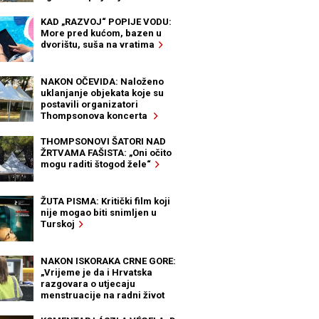
KAD „RAZVOJ“ POPIJE VODU:
More pred kućom, bazen u
dvorištu, suša na vratima
NAKON OČEVIDA: Naloženo
uklanjanje objekata koje su
postavili organizatori
Thompsonova koncerta
THOMPSONOVI ŠATORI NAD
ŽRTVAMA FAŠISTA: „Oni očito
mogu raditi štogod žele“
ŽUTA PISMA: Kritički film koji
nije mogao biti snimljen u
Turskoj
NAKON ISKORAKA CRNE GORE:
„Vrijeme je da i Hrvatska
razgovara o utjecaju
menstruacije na radni život
žena“