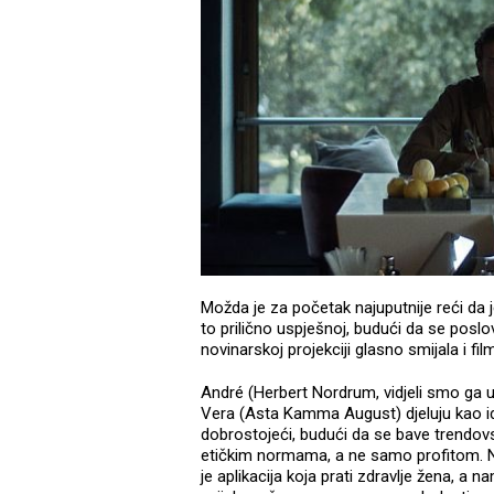
Možda je za početak najuputnije reći da j
to prilično uspješnoj, budući da se posl
novinarskoj projekciji glasno smijala i fi
André (Herbert Nordrum, vidjeli smo ga u
Vera (Asta Kamma August) djeluju kao idea
dobrostojeći, budući da se bave trendovs
etičkim normama, a ne samo profitom. Nji
je aplikacija koja prati zdravlje žena, a n