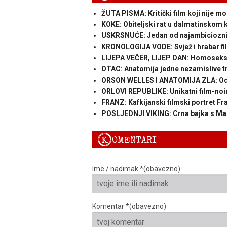
ŽUTA PISMA: Kritički film koji nije mo
KOKE: Obiteljski rat u dalmatinskom k
USKRSNUĆE: Jedan od najambicioznijih
KRONOLOGIJA VODE: Svjež i hrabar fi
LIJEPA VEČER, LIJEP DAN: Homoseksplo
OTAC: Anatomija jedne nezamislive t
ORSON WELLES I ANATOMIJA ZLA: Od 
ORLOVI REPUBLIKE: Unikatni film-noir
FRANZ: Kafkijanski filmski portret Fr
POSLJEDNJI VIKING: Crna bajka s M
K
OMENTARI
Ime / nadimak *(obavezno)
Komentar *(obavezno)