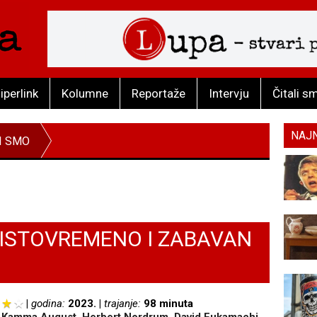
iperlink
Kolumne
Reportaže
Intervju
Čitali s
NAJ
I SMO
 ISTOVREMENO I ZABAVAN
M
godina:
2023.
trajanje:
98 minuta