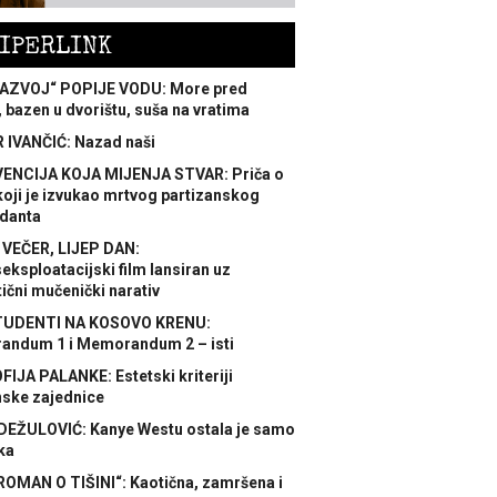
IPERLINK
AZVOJ“ POPIJE VODU: More pred
 bazen u dvorištu, suša na vratima
 IVANČIĆ: Nazad naši
ENCIJA KOJA MIJENJA STVAR: Priča o
koji je izvukao mrtvog partizanskog
danta
 VEČER, LIJEP DAN:
ksploatacijski film lansiran uz
ični mučenički narativ
TUDENTI NA KOSOVO KRENU:
ndum 1 i Memorandum 2 – isti
FIJA PALANKE: Estetski kriteriji
nske zajednice
DEŽULOVIĆ: Kanye Westu ostala je samo
ka
ROMAN O TIŠINI“: Kaotična, zamršena i