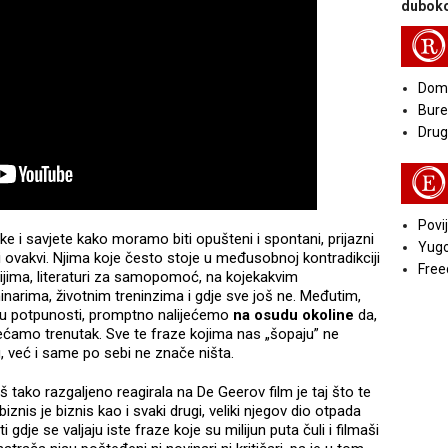
duboko
R
Doma
Bure
Druga
E
Povij
ke i savjete kako moramo biti opušteni i spontani, prijazni
Yugo
 i ovakvi. Njima koje često stoje u međusobnoj kontradikciji
Free
jima, literaturi za samopomoć, na kojekakvim
rima, životnim treninzima i gdje sve još ne. Međutim,
i u potpunosti, promptno nalijećemo
na osudu okoline
da,
ćamo trenutak. Sve te fraze kojima nas „šopaju” ne
 već i same po sebi ne znače ništa.
 tako razgaljeno reagirala na De Geerov film je taj što te
iznis je biznis kao i svaki drugi, veliki njegov dio otpada
i gdje se valjaju iste fraze koje su milijun puta čuli i filmaši