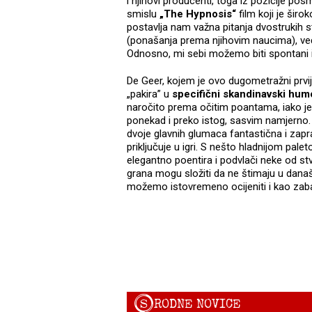
i njihovi producenti, toga iz pozicije posm
smislu
„The Hypnosis“
film koji je širo
postavlja nam važna pitanja dvostrukih s
(ponašanja prema njihovim naucima), već
Odnosno, mi sebi možemo biti spontani i 
De Geer, kojem je ovo dugometražni prvij
„pakira” u
specifični skandinavski humo
naročito prema očitim poantama, iako je 
ponekad i preko istog, sasvim namjerno.
dvoje glavnih glumaca fantastična i zap
priključuje u igri. S nešto hladnijom pale
elegantno poentira i podvlači neke od stvar
grana mogu složiti da ne štimaju u današ
možemo istovremeno ocijeniti i kao zab
S
RODNE NOVICE