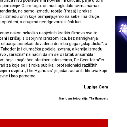
atrača nisu pošteđeni ni novinari ni kritičari, pa je u tom
ko primjenjiv. Osim toga, on nudi ogledalo svima nama i
tandarda, ne samo između teorije (fraza) i prakse
 i između onih koje primjenjujemo na sebe i na druge.
opušteni, a drugima neodgovorni ili čak ludi.
enac nakon nekoliko uspješnih kratkih filmova sve to
rni izričaj
, s ozbiljnim izrazom lica, bez namigivanja,
situacija ponekad dovedena do ruba gega i „slapsticka”, a
 Također je i glumačka podjela izvrsna, a kemija između
ravo „zarazna” na način da im se ostatak ansambla
tom boja i najčešće sterilnim interijerima, De Geer također
i za koje se i široka publika i profesionalci različitih
njem svijetu. „The Hypnosis“ je jedan od onih filmova koje
avne i kao pametne.
Lupiga.Com
Naslovna fotografija: The Hypnosis