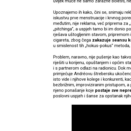
uvijek muče ne samo zarazne bolesti, ne
Upoznajemo ih kako, čini se, snimaju re
iskustvu prve menstruacije i krvnog pore
međutim, nije reklama, već priprema za „
„pitchinga”, a uspjeh tamo bi im donio p
rješava uštogljenim stavom, pripremom i
cigareta, zbog čega
zakazuje seansu k
u smislenost tih „hokus-pokus” metoda, a
Problem, naravno, nije pušenje kao takvo
riješiti u korijenu, opuštanjem i općim st
i s partnerom odlazi na radionicu. Dok
primjećuje Andréovu štrebersku ukočeno
isto vide i njihove kolege i konkurenti, k
bezbrižnim, improviziranim pristupom, a pa
njeno ponašanje koje
postaje sve nepred
poslovni uspjeh i šanse za opstanak nji