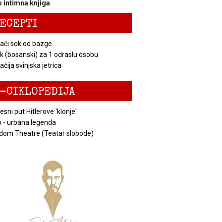
 intimna knjiga
ECEPTI
ći sok od bazge
k (bosanski) za 1 odraslu osobu
čija svinjska jetrica
-CIKLOPEDIJA
esni put Hitlerove 'klonje'
 - urbana legenda
dom Theatre (Teatar slobode)