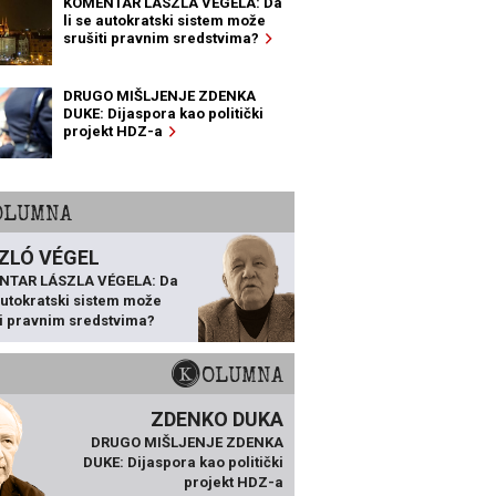
KOMENTAR LÁSZLA VÉGELA: Da
li se autokratski sistem može
srušiti pravnim sredstvima?
DRUGO MIŠLJENJE ZDENKA
DUKE: Dijaspora kao politički
projekt HDZ-a
KOLUMNA
ZLÓ VÉGEL
NTAR LÁSZLA VÉGELA: Da
 autokratski sistem može
ti pravnim sredstvima?
KOLUMNA
ZDENKO DUKA
DRUGO MIŠLJENJE ZDENKA
DUKE: Dijaspora kao politički
projekt HDZ-a