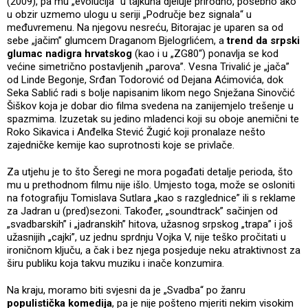
(2009), pa mu „evolucija” u tajkuna djeluje prirodno, posebno ako
u obzir uzmemo ulogu u seriji „Područje bez signala“ u
međuvremenu. Na njegovu nesreću, Bitorajac je uparen sa od
sebe „jačim” glumcem Draganom Bjelogrlićem, a
trend da srpski
glumac nadigra hrvatskog
(kao i u „ZG80“) ponavlja se kod
većine simetrično postavljenih „parova”. Vesna Trivalić je „jača”
od Linde Begonje, Srđan Todorović od Dejana Aćimovića, dok
Seka Sablić radi s bolje napisanim likom nego Snježana Sinovčić
Šiškov koja je dobar dio filma svedena na zanijemjelo trešenje u
spazmima. Izuzetak su jedino mladenci koji su oboje anemični te
Roko Sikavica i Anđelka Stević Žugić koji pronalaze nešto
zajedničke kemije kao suprotnosti koje se privlače.
Za utjehu je to što Šeregi ne mora pogađati detalje perioda, što
mu u prethodnom filmu nije išlo. Umjesto toga, može se osloniti
na fotografiju Tomislava Sutlara „kao s razglednice” ili s reklame
za Jadran u (pred)sezoni. Također, „soundtrack” sačinjen od
„svadbarskih” i „jadranskih” hitova, užasnog srpskog „trapa” i još
užasnijih „cajki”, uz jednu sprdnju Vojka V, nije teško pročitati u
ironičnom ključu, a čak i bez njega posjeduje neku atraktivnost za
širu publiku koja takvu muziku i inače konzumira.
Na kraju, moramo biti svjesni da je „Svadba“ po žanru
populistička komedija
, pa je nije pošteno mjeriti nekim visokim