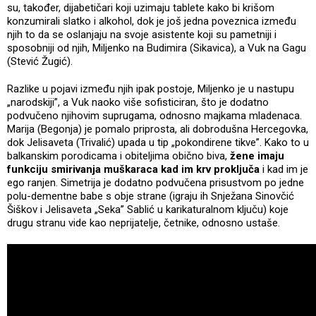
su, također, dijabetičari koji uzimaju tablete kako bi krišom
konzumirali slatko i alkohol, dok je još jedna poveznica između
njih to da se oslanjaju na svoje asistente koji su pametniji i
sposobniji od njih, Miljenko na Budimira (Sikavica), a Vuk na Gagu
(Stević Žugić).
Razlike u pojavi između njih ipak postoje, Miljenko je u nastupu
„narodskiji”, a Vuk naoko više sofisticiran, što je dodatno
podvučeno njihovim suprugama, odnosno majkama mladenaca.
Marija (Begonja) je pomalo priprosta, ali dobrodušna Hercegovka,
dok Jelisaveta (Trivalić) upada u tip „pokondirene tikve”. Kako to u
balkanskim porodicama i obiteljima obično biva,
žene imaju
funkciju smirivanja muškaraca kad im krv proključa
i kad im je
ego ranjen. Simetrija je dodatno podvučena prisustvom po jedne
polu-dementne babe s obje strane (igraju ih Snježana Sinovčić
Šiškov i Jelisaveta „Seka” Sablić u karikaturalnom ključu) koje
drugu stranu vide kao neprijatelje, četnike, odnosno ustaše.