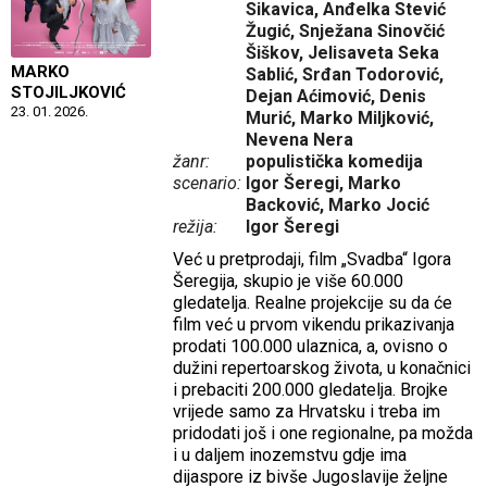
Sikavica, Anđelka Stević
Žugić, Snježana Sinovčić
Šiškov, Jelisaveta Seka
MARKO
Sablić, Srđan Todorović,
STOJILJKOVIĆ
Dejan Aćimović, Denis
23. 01. 2026.
Murić, Marko Miljković,
Nevena Nera
žanr:
populistička komedija
scenario:
Igor Šeregi, Marko
Backović, Marko Jocić
režija:
Igor Šeregi
Već u pretprodaji, film „Svadba“ Igora
Šeregija, skupio je više 60.000
gledatelja. Realne projekcije su da će
film već u prvom vikendu prikazivanja
prodati 100.000 ulaznica, a, ovisno o
dužini repertoarskog života, u konačnici
i prebaciti 200.000 gledatelja. Brojke
vrijede samo za Hrvatsku i treba im
pridodati još i one regionalne, pa možda
i u daljem inozemstvu gdje ima
dijaspore iz bivše Jugoslavije željne