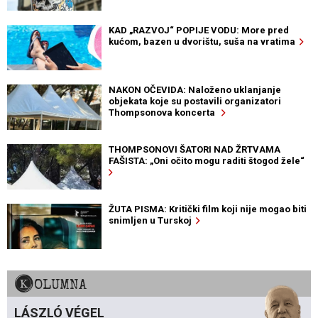
KAD „RAZVOJ“ POPIJE VODU: More pred
kućom, bazen u dvorištu, suša na vratima
NAKON OČEVIDA: Naloženo uklanjanje
objekata koje su postavili organizatori
Thompsonova koncerta
THOMPSONOVI ŠATORI NAD ŽRTVAMA
FAŠISTA: „Oni očito mogu raditi štogod žele“
ŽUTA PISMA: Kritički film koji nije mogao biti
snimljen u Turskoj
KOLUMNA
LÁSZLÓ VÉGEL