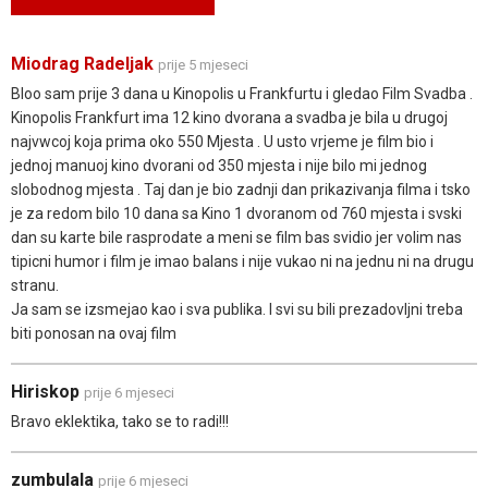
Miodrag Radeljak
prije 5 mjeseci
BIoo sam prije 3 dana u Kinopolis u Frankfurtu i gledao Film Svadba .
Kinopolis Frankfurt ima 12 kino dvorana a svadba je bila u drugoj
najvwcoj koja prima oko 550 Mjesta . U usto vrjeme je film bio i
jednoj manuoj kino dvorani od 350 mjesta i nije bilo mi jednog
slobodnog mjesta . Taj dan je bio zadnji dan prikazivanja filma i tsko
je za redom bilo 10 dana sa Kino 1 dvoranom od 760 mjesta i svski
dan su karte bile rasprodate a meni se film bas svidio jer volim nas
tipicni humor i film je imao balans i nije vukao ni na jednu ni na drugu
stranu.
Ja sam se izsmejao kao i sva publika. I svi su bili prezadovljni treba
biti ponosan na ovaj film
Hiriskop
prije 6 mjeseci
Bravo eklektika, tako se to radi!!!
zumbulala
prije 6 mjeseci