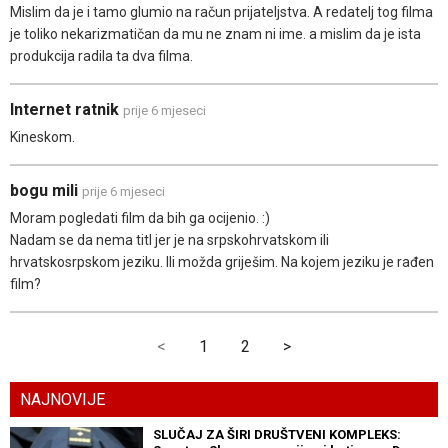
Mislim da je i tamo glumio na račun prijateljstva. A redatelj tog filma
je toliko nekarizmatičan da mu ne znam ni ime. a mislim da je ista
produkcija radila ta dva filma.
Internet ratnik
prije 6 mjeseci
Kineskom.
bogu mili
prije 6 mjeseci
Moram pogledati film da bih ga ocijenio. :)
Nadam se da nema titl jer je na srpskohrvatskom ili
hrvatskosrpskom jeziku. Ili možda griješim. Na kojem jeziku je rađen
film?
<
1
2
>
NAJNOVIJE
SLUČAJ ZA ŠIRI DRUŠTVENI KOMPLEKS: