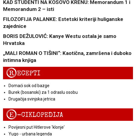
KAD STUDENTI NA KOSOVO KRENU: Memorandum 1 i
Memorandum 2 – isti
FILOZOFIJA PALANKE: Estetski kriteriji huliganske
zajednice
BORIS DEŽULOVIĆ: Kanye Westu ostala je samo
Hrvatska
„MALI ROMAN O TIŠINI“: Kaotična, zamršena i duboko
intimna knjiga
R
ECEPTI
Domaći sok od bazge
Burek (bosanski) za 1 odraslu osobu
Drugačija svinjska jetrica
E
-CIKLOPEDIJA
Povijesni put Hitlerove 'klonje'
Yugo - urbana legenda