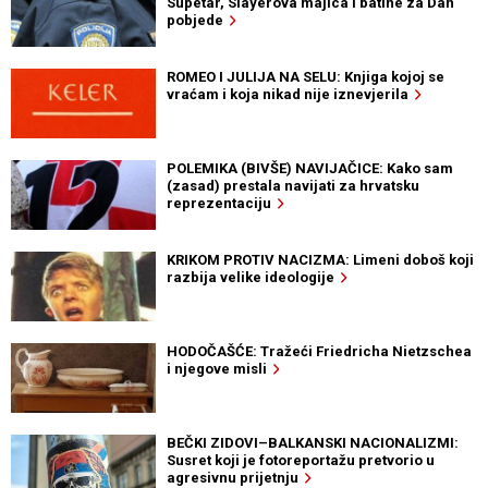
Supetar, Slayerova majica i batine za Dan
pobjede
ROMEO I JULIJA NA SELU: Knjiga kojoj se
vraćam i koja nikad nije iznevjerila
POLEMIKA (BIVŠE) NAVIJAČICE: Kako sam
(zasad) prestala navijati za hrvatsku
reprezentaciju
KRIKOM PROTIV NACIZMA: Limeni doboš koji
razbija velike ideologije
HODOČAŠĆE: Tražeći Friedricha Nietzschea
i njegove misli
BEČKI ZIDOVI–BALKANSKI NACIONALIZMI:
Susret koji je fotoreportažu pretvorio u
agresivnu prijetnju