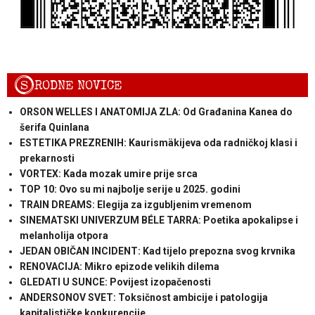
S
RODNE NOVICE
ORSON WELLES I ANATOMIJA ZLA: Od Građanina Kanea do
šerifa Quinlana
ESTETIKA PREZRENIH: Kaurismäkijeva oda radničkoj klasi i
prekarnosti
VORTEX: Kada mozak umire prije srca
TOP 10: Ovo su mi najbolje serije u 2025. godini
TRAIN DREAMS: Elegija za izgubljenim vremenom
SINEMATSKI UNIVERZUM BÉLE TARRA: Poetika apokalipse i
melanholija otpora
JEDAN OBIČAN INCIDENT: Kad tijelo prepozna svog krvnika
RENOVACIJA: Mikro epizode velikih dilema
GLEDATI U SUNCE: Povijest izopačenosti
ANDERSONOV SVET: Toksičnost ambicije i patologija
kapitalističke konkurencije