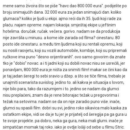
mene samo živcira što se piše "havc dao 800 000 eura". podijelite po
broju snimajućih dana. 32 000 eura za jedan snimajući dan. koliko
glumaca? koliko je ljudi u ekipi. ajmo reći da ih 35. ljudi koji rade za
plaću. najam opreme. najam lokacija. smještaj ekipe u jeftinim
hotelima. doručak. ručak. večera. gorivo. nadam se da produkcija
nije završila u minusu. a kome ide zarada od filma? cinestaru. 80
posto ide cinestaru. a među tim ljudima koji su rentali opremu, koji
su nosili rasvjetu, koji su vozili automobile, kombije, koji su pripremali
ručkove ima puno "desno orijentiranih". ovo samo govorim da znate
tko je "dobio" novac. a i ti jadni koji su dobili novac nisu se usrećili, jer
ponavljam, 800 000 eura je ništa za snimiti film! makar se čini kao da
je taj jadan šeregi to sebi sravio u džep. a što se tiče filma, trebalo je
unajmiti scenarista suvislog. jedino to. ali kakva je situacija s lovom,
nije bilo para, tako da razumijem i to. jedino se nadam da glumci
nisu preplaćeni, znam da je rene bitorajac težak u pregovorima i
težak na setovima. nadam se da on nije zaradio puno više. inače,
glumci su spasili film. dobri su svi, jedino roko sikavica malo kaska za
ostatkom ekipe, vidi se da je tu jer je prijatelj od šeregija pa ga gura u
te svoje projekte. pa dobro, neka ga gura, neka mali glumi. inače je
simpatičan momak taj roko. iako je ovdje lošiji od sebe u filmu Stric.