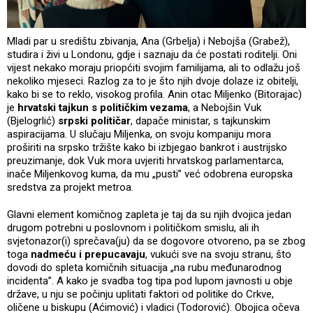
Mladi par u središtu zbivanja, Ana (Grbelja) i Nebojša (Grabež),
studira i živi u Londonu, gdje i saznaju da će postati roditelji. Oni
vijest nekako moraju priopćiti svojim familijama, ali to odlažu još
nekoliko mjeseci. Razlog za to je što njih dvoje dolaze iz obitelji,
kako bi se to reklo, visokog profila. Anin otac Miljenko (Bitorajac)
je
hrvatski tajkun s političkim vezama
, a Nebojšin Vuk
(Bjelogrlić)
srpski političar
, dapače ministar, s tajkunskim
aspiracijama. U slučaju Miljenka, on svoju kompaniju mora
proširiti na srpsko tržište kako bi izbjegao bankrot i austrijsko
preuzimanje, dok Vuk mora uvjeriti hrvatskog parlamentarca,
inače Miljenkovog kuma, da mu „pusti” već odobrena europska
sredstva za projekt metroa.
Glavni element komičnog zapleta je taj da su njih dvojica jedan
drugom potrebni u poslovnom i političkom smislu, ali ih
svjetonazor(i) sprečava(ju) da se dogovore otvoreno, pa se zbog
toga
nadmeću i prepucavaju
, vukući sve na svoju stranu, što
dovodi do spleta komičnih situacija „na rubu međunarodnog
incidenta”. A kako je svadba tog tipa pod lupom javnosti u obje
države, u nju se počinju uplitati faktori od politike do Crkve,
oličene u biskupu (Aćimović) i vladici (Todorović). Obojica očeva