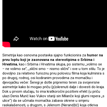
Simetrija kao osnovna postavka sjajno funkcionira za
humor na
prvu loptu koji je zasnovana na stereotipima o Srbima i
Hrvatima
, kao i Srbima i Hrvatima skupa, po sistemu „volimo se
– ne volimo se”, „slični smo – nismo slični” i sve u tom stilu. To je
dovoljno za relativno furioznu prvu polovicu filma koja kulminira s
po drugoj, rodnoj, osi kodiranim provodima za momačku i
djevojačku večer. Šeregi je dotle pripremio teren za svojevrsne
asimetrije kako bi mogao priču (p)okrenuti dalje i dovesti do kraja.
Dok u prvom slučaju, to ima kratkoročni pozitivni efekt (u priču
ulazi Denis Murić kao Vukov stariji sin Milanče koji glumi repera „s
ulice”) da se učmala momačka zabava okrene u smjeru
raskalašenosti, u drugom, s Jelenom (Nerandžić) koja otkriva