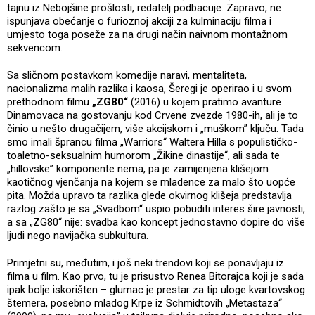
tajnu iz Nebojšine prošlosti, redatelj podbacuje. Zapravo, ne
ispunjava obećanje o furioznoj akciji za kulminaciju filma i
umjesto toga poseže za na drugi način naivnom montažnom
sekvencom.
Sa sličnom postavkom komedije naravi, mentaliteta,
nacionalizma malih razlika i kaosa, Šeregi je operirao i u svom
prethodnom filmu
„ZG80“
(2016) u kojem pratimo avanture
Dinamovaca na gostovanju kod Crvene zvezde 1980-ih, ali je to
činio u nešto drugačijem, više akcijskom i „muškom” ključu. Tada
smo imali šprancu filma „Warriors“ Waltera Hilla s populističko-
toaletno-seksualnim humorom „Žikine dinastije“, ali sada te
„hillovske” komponente nema, pa je zamijenjena klišejom
kaotičnog vjenčanja na kojem se mladence za malo što uopće
pita. Možda upravo ta razlika glede okvirnog klišeja predstavlja
razlog zašto je sa „Svadbom“ uspio pobuditi interes šire javnosti,
a sa „ZG80“ nije: svadba kao koncept jednostavno dopire do više
ljudi nego navijačka subkultura.
Primjetni su, međutim, i još neki trendovi koji se ponavljaju iz
filma u film. Kao prvo, tu je prisustvo Renea Bitorajca koji je sada
ipak bolje iskorišten – glumac je prestar za tip uloge kvartovskog
štemera, posebno mladog Krpe iz Schmidtovih „Metastaza“