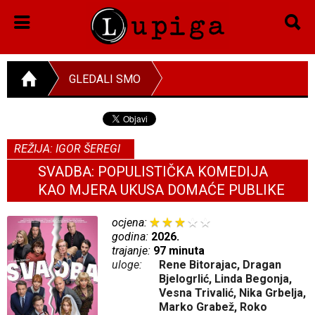
GLEDALI SMO
REŽIJA: IGOR ŠEREGI
SVADBA: POPULISTIČKA KOMEDIJA
KAO MJERA UKUSA DOMAĆE PUBLIKE
ocjena:
godina:
2026.
trajanje:
97 minuta
uloge:
Rene Bitorajac, Dragan
Bjelogrlić, Linda Begonja,
Vesna Trivalić, Nika Grbelja,
Marko Grabež, Roko