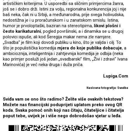
artističkim kriterijima. U usporedbi sa sličnim primjercima žanra,
još se i dobro drži. Istini za volju, regionalna konkurencija joj i nije
baš neka, čak ni u Srbiji, a međunarodna, prije svega holivudska,
nedostižna je i u proračunskom i u zanatskom smislu. Istina,
humor je prvoloptaški, baziran na stereotipima,
likovi plošni i
često karikaturalni
, pogled površinski, a i dinamika se u drugoj
polovici ispuše, ali kod Šeregija makar nema zle namjere.
„Svadba“ je film koji dovodi publiku u kino, što je valjda i cilj. To
što je populistička komedija
mjera do koje publika dobacuje
, a
ambicioznija, inteligentnija i zahtjevnija komedija je odbija (neka
kao primjer posluži još jedan „svadbarski” film, „Živi i zdravi“ Ivana
Marinovića) je već neka druga i duža priča.
Lupiga.Com
Naslovna fotografija: Svadba
Sviđa vam se ono što radimo? Želite više ovakvih tekstova?
Možete nas financijski poduprijeti uplatom preko ovog QR
koda. Svaka pomoć onih koji nas čitaju, čitateljice i čitatelja
poput tebe, uvijek je i više nego dobrodošao vjetar u leđa.