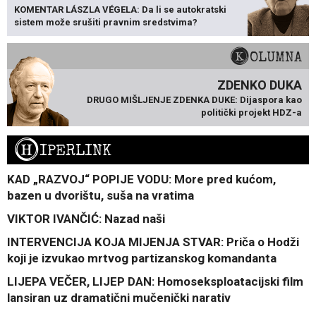
KOMENTAR LÁSZLA VÉGELA: Da li se autokratski
sistem može srušiti pravnim sredstvima?
KOLUMNA
ZDENKO DUKA
DRUGO MIŠLJENJE ZDENKA DUKE: Dijaspora kao
politički projekt HDZ-a
H
IPERLINK
KAD „RAZVOJ“ POPIJE VODU: More pred kućom,
bazen u dvorištu, suša na vratima
VIKTOR IVANČIĆ: Nazad naši
INTERVENCIJA KOJA MIJENJA STVAR: Priča o Hodži
koji je izvukao mrtvog partizanskog komandanta
LIJEPA VEČER, LIJEP DAN: Homoseksploatacijski film
lansiran uz dramatični mučenički narativ