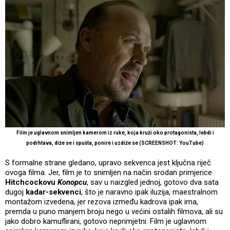
Film je uglavnom snimljen kamerom iz ruke, koja kruži oko protagonista, lebdi i
podrhtava, diže se i spušta, ponire i uzdiže se (SCREENSHOT: YouTube)
S formalne strane gledano, upravo sekvenca jest ključna riječ
ovoga filma. Jer, film je to snimljen na način srodan primjerice
Hitchcockovu
Konopcu
, sav u naizgled jednoj, gotovo dva sata
dugoj
kadar-sekvenci
, što je naravno ipak iluzija, maestralnom
montažom izvedena, jer rezova između kadrova ipak ima,
premda u puno manjem broju nego u većini ostalih filmova, ali su
jako dobro kamuflirani, gotovo neprimjetni. Film je uglavnom