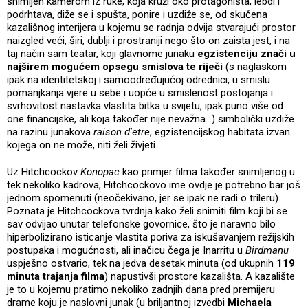
snimljen kamerom iz ruke, koja kruži oko protagonista, lebdi i
podrhtava, diže se i spušta, ponire i uzdiže se, od skučena
kazališnog interijera u kojemu se radnja odvija stvarajući prostor
naizgled veći, širi, dublji i prostraniji nego što on zaista jest, i na
taj način sam teatar, koji glavnome junaku
egzistenciju znači u
najširem mogućem opsegu smislova te riječi
(s naglaskom
ipak na identitetskoj i samoodređujućoj odrednici, u smislu
pomanjkanja vjere u sebe i uopće u smislenost postojanja i
svrhovitost nastavka vlastita bitka u svijetu, ipak puno više od
one financijske, ali koja također nije nevažna...) simbolički uzdiže
na razinu junakova
raison d'etre
, egzistencijskog habitata izvan
kojega on ne može, niti želi živjeti.
Uz Hitchcockov
Konopac
kao primjer filma također snimljenog u
tek nekoliko kadrova, Hitchcockovo ime ovdje je potrebno bar još
jednom spomenuti (neočekivano, jer se ipak ne radi o trileru).
Poznata je Hitchcockova tvrdnja kako želi snimiti film koji bi se
sav odvijao unutar telefonske govornice, što je naravno bilo
hiperbolizirano isticanje vlastita poriva za iskušavanjem režijskih
postupaka i mogućnosti, ali inačicu čega je Inarritu u
Birdmanu
uspješno ostvario, tek na jedva desetak minuta (od ukupnih
119
minuta trajanja filma
) napustivši prostore kazališta. A kazalište
je to u kojemu pratimo nekoliko zadnjih dana pred premijeru
drame koju je naslovni junak (u briljantnoj izvedbi
Michaela