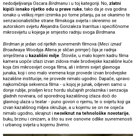
nedodjeljivanja Oscara
Birdmanu
i u toj kategoriji. No,
zlatni
kipići ionako rijetko odu u prave ruke
, tako da je ova godina
ionako u velikoj mjeri iznimka po tome pitanju, pa se okanimo te
senzacionalističke strane filmskoga svijeta i okrenimo se
autorskom svijetu Alejandra Gonzaleza Inarritua i specifičnome
mikrosvijetu u kojega je smjestio radnju svoga
Birdmana
.
Birdman
je jedan od rijetkih suvremenih filmova (
Meci iznad
Broadwaya
Woodyja Allena je sličan primjer) čija je radnja
smještena u
kazališni milje
. Štoviše, u malo kojem kadru filma
kamera uopće izlazi izvan zidova male brodvejske kazališne kuće
koja čini mikrosvijet ovoga filma, ali i intimni svijet glavnoga
junaka, koji i ono malo vremena koje provede izvan brodvejske
kazališne institucije, ne provede nimalo ugodno. Dapače, upravo
najkomičnija sekvenca filma - u kojoj je junak, odjeven samo u
donje rublje, prisiljen kroz hordu slučajnih prolaznika i senzacija
gladnih novinara, od sporednog kazališnog izlaza doći do
glavnog ulaza u teatar - puno govori o njemu, te o svijetu koji ga
izvan kazališnog miljea okružuje, a u kojemu se on ne osjeća
nimalo ugodno, skrajnut i
nesviknut na tehnološke novotarije
,
buku, brzinu i cinizam, a što su sve osnovne odlike suvremenosti
i urbanog svijeta u kojemu živimo.