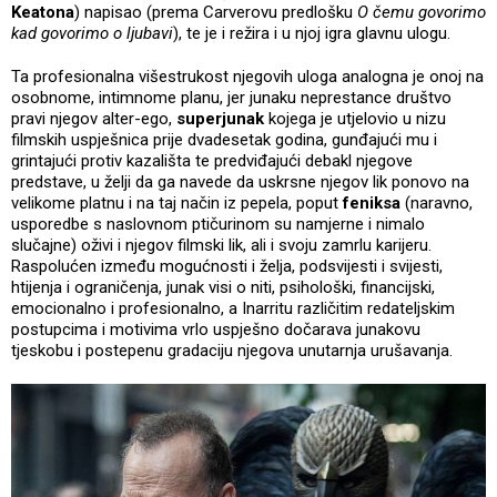
Keatona
) napisao (prema Carverovu predlošku
O čemu govorimo
kad govorimo o ljubavi
), te je i režira i u njoj igra glavnu ulogu.
Ta profesionalna višestrukost njegovih uloga analogna je onoj na
osobnome, intimnome planu, jer junaku neprestance društvo
pravi njegov alter-ego,
superjunak
kojega je utjelovio u nizu
filmskih uspješnica prije dvadesetak godina, gunđajući mu i
grintajući protiv kazališta te predviđajući debakl njegove
predstave, u želji da ga navede da uskrsne njegov lik ponovo na
velikome platnu i na taj način iz pepela, poput
feniksa
(naravno,
usporedbe s naslovnom ptičurinom su namjerne i nimalo
slučajne) oživi i njegov filmski lik, ali i svoju zamrlu karijeru.
Raspolućen između mogućnosti i želja, podsvijesti i svijesti,
htijenja i ograničenja, junak visi o niti, psihološki, financijski,
emocionalno i profesionalno, a Inarritu različitim redateljskim
postupcima i motivima vrlo uspješno dočarava junakovu
tjeskobu i postepenu gradaciju njegova unutarnja urušavanja.