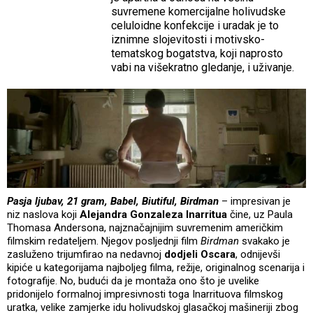
suvremene komercijalne holivudske
celuloidne konfekcije i uradak je to
iznimne slojevitosti i motivsko-
tematskog bogatstva, koji naprosto
vabi na višekratno gledanje, i uživanje.
Pasja ljubav, 21 gram, Babel, Biutiful, Birdman
– impresivan je
niz naslova koji
Alejandra Gonzaleza Inarritua
čine, uz Paula
Thomasa Andersona, najznačajnijim suvremenim američkim
filmskim redateljem. Njegov posljednji film
Birdman
svakako je
zasluženo trijumfirao na nedavnoj
dodjeli Oscara
, odnijevši
kipiće u kategorijama najboljeg filma, režije, originalnog scenarija i
fotografije. No, budući da je montaža ono što je uvelike
pridonijelo formalnoj impresivnosti toga Inarrituova filmskog
uratka, velike zamjerke idu holivudskoj glasačkoj mašineriji zbog