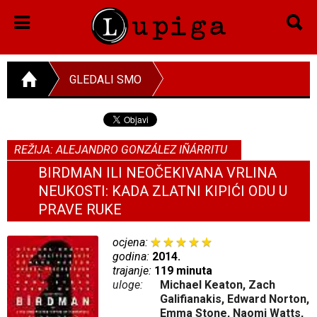
GLEDALI SMO
REŽIJA: ALEJANDRO GONZÁLEZ IÑÁRRITU
BIRDMAN ILI NEOČEKIVANA VRLINA
NEUKOSTI: KADA ZLATNI KIPIĆI ODU U
PRAVE RUKE
ocjena:
godina:
2014.
trajanje:
119 minuta
uloge:
Michael Keaton, Zach
Galifianakis, Edward Norton,
Emma Stone, Naomi Watts,