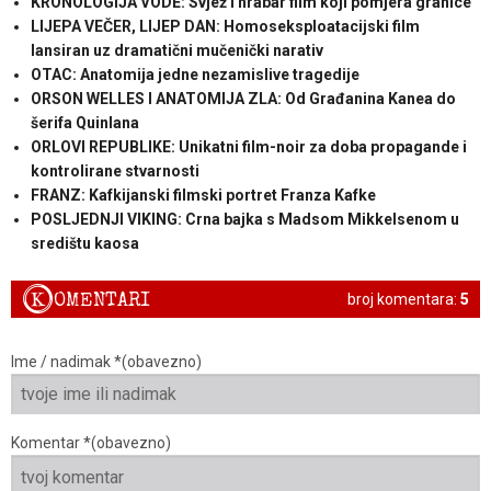
KRONOLOGIJA VODE: Svjež i hrabar film koji pomjera granice
LIJEPA VEČER, LIJEP DAN: Homoseksploatacijski film
lansiran uz dramatični mučenički narativ
OTAC: Anatomija jedne nezamislive tragedije
ORSON WELLES I ANATOMIJA ZLA: Od Građanina Kanea do
šerifa Quinlana
ORLOVI REPUBLIKE: Unikatni film-noir za doba propagande i
kontrolirane stvarnosti
FRANZ: Kafkijanski filmski portret Franza Kafke
POSLJEDNJI VIKING: Crna bajka s Madsom Mikkelsenom u
središtu kaosa
K
OMENTARI
broj komentara:
5
Ime / nadimak *(obavezno)
Komentar *(obavezno)