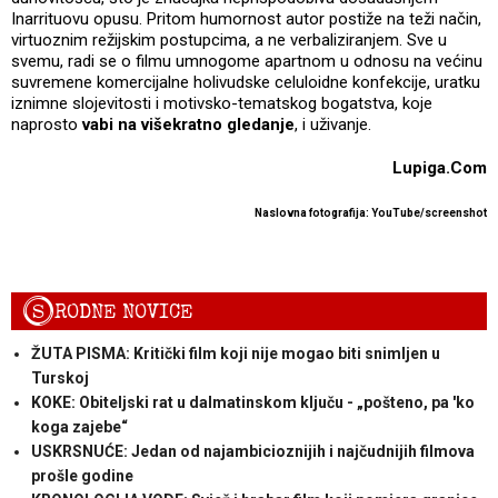
Inarrituovu opusu. Pritom humornost autor postiže na teži način,
virtuoznim režijskim postupcima, a ne verbaliziranjem. Sve u
svemu, radi se o filmu umnogome apartnom u odnosu na većinu
suvremene komercijalne holivudske celuloidne konfekcije, uratku
iznimne slojevitosti i motivsko-tematskog bogatstva, koje
naprosto
vabi na višekratno gledanje
, i uživanje.
Lupiga.Com
Naslovna fotografija: YouTube/screenshot
S
RODNE NOVICE
ŽUTA PISMA: Kritički film koji nije mogao biti snimljen u
Turskoj
KOKE: Obiteljski rat u dalmatinskom ključu - „pošteno, pa 'ko
koga zajebe“
USKRSNUĆE: Jedan od najambicioznijih i najčudnijih filmova
prošle godine