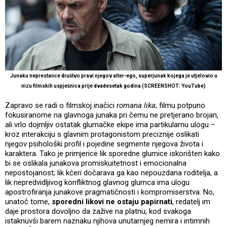
Junaku neprestance društvo pravi njegov alter-ego, superjunak kojega je utjelovio u
nizu filmskih uspješnica prije dvadesetak godina (SCREENSHOT: YouTube)
Zapravo se radi o filmskoj inačici
romana lika
; filmu potpuno
fokusiranome na glavnoga junaka pri čemu ne pretjerano brojan,
ali vrlo dojmljiv ostatak glumačke ekipe ima partikularnu ulogu –
kroz interakciju s glavnim protagonistom preciznije oslikati
njegov psihološki profil i pojedine segmente njegova života i
karaktera. Tako je primjerice lik sporedne glumice iskorišten kako
bi se oslikala junakova promiskuitetnost i emocionalna
nepostojanost; lik kćeri dočarava ga kao nepouzdana roditelja, a
lik nepredvidljivog konfliktnog glavnog glumca ima ulogu
apostrofiranja junakove pragmatičnosti i kompromiserstva. No,
unatoč tome,
sporedni likovi ne ostaju papirnati
, redatelj im
daje prostora dovoljno da zažive na platnu, kod svakoga
istaknuvši barem naznaku njihova unutarnjeg nemira i intimnih