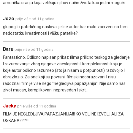
američka sranja koja veličaju njihov način života kao jedini mogući...
Jozo
prije više od 11 godina
glupog li i patetičnog naslova. jel se autor bar malo zacrveni na tom
nedostatku kreativnosti i višku patetike?
Baru
prije više od 11 godina
Fantasticno. Odlicno napisan prikaz filma prilicno teskog za gledanje
I razumevanje zbog njegove viseslojnosti I kompleksnosti koju je
koje autor odlicno razumeo (sto ja nisam u potpunosti) razdvojio I
obrazlozio. Za one koji su povrsni, filmski neobrazovani I nisu
radoznali film je vise nego "negledljiva papazjanija". Nije samo nas
zivot mucan, komplikovan, nepravedan I skrt...
Jacky
prije više od 11 godina
FILM JE NEGLEDLJIVA PAPAZJANIJA!!! KO VOLI NE IZVOLI, ALI ZA
OSKARA???!!!