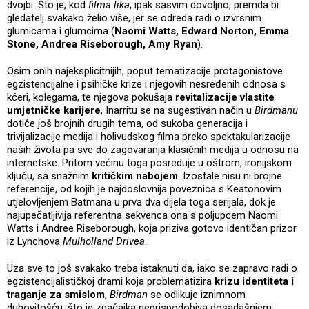
dvojbi. Što je, kod
filma lika
, ipak sasvim dovoljno, premda bi
gledatelj svakako želio više, jer se odreda radi o izvrsnim
glumicama i glumcima (
Naomi Watts, Edward Norton, Emma
Stone, Andrea Riseborough, Amy Ryan
).
Osim onih najeksplicitnijih, poput tematizacije protagonistove
egzistencijalne i psihičke krize i njegovih nesređenih odnosa s
kćeri, kolegama, te njegova pokušaja
revitalizacije vlastite
umjetničke karijere
, Inarritu se na sugestivan način u
Birdmanu
dotiče još brojnih drugih tema, od sukoba generacija i
trivijalizacije medija i holivudskog filma preko spektakularizacije
naših života pa sve do zagovaranja klasičnih medija u odnosu na
internetske. Pritom većinu toga posreduje u oštrom, ironijskom
ključu, sa snažnim
kritičkim nabojem
. Izostale nisu ni brojne
referencije, od kojih je najdoslovnija poveznica s Keatonovim
utjelovljenjem Batmana u prva dva dijela toga serijala, dok je
najupečatljivija referentna sekvenca ona s poljupcem Naomi
Watts i Andree Riseborough, koja priziva gotovo identičan prizor
iz Lynchova
Mulholland Drivea
.
Uza sve to još svakako treba istaknuti da, iako se zapravo radi o
egzistencijalističkoj drami koja problematizira
krizu identiteta i
traganje za smislom
,
Birdman
se odlikuje iznimnom
duhovitošću, što je značajka neprispodobiva dosadašnjem