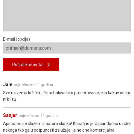
E-mail (opcija)
Pošalji komentar
Jale
prije više od 11 godina
Sve u svemu loš film, čisto holivudsko preseravanje, ma kakav oscar
ni blizu
Sanjar
prije više od 11 godina
Apsoutno se slažem s autoro članka! Konačno je Oscar došao u ruke
nekoga tko ga u potpunosti zslužuje...a ne ona komercijalna