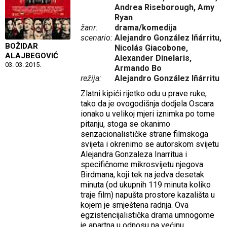
Andrea Riseborough, Amy
Ryan
žanr:
drama/komedija
scenario:
Alejandro González Iñárritu,
BOŽIDAR
Nicolás Giacobone,
ALAJBEGOVIĆ
Alexander Dinelaris,
03. 03. 2015.
Armando Bo
režija:
Alejandro González Iñárritu
Zlatni kipići rijetko odu u prave ruke,
tako da je ovogodišnja dodjela Oscara
ionako u velikoj mjeri iznimka po tome
pitanju, stoga se okanimo
senzacionalističke strane filmskoga
svijeta i okrenimo se autorskom svijetu
Alejandra Gonzaleza Inarritua i
specifičnome mikrosvijetu njegova
Birdmana, koji tek na jedva desetak
minuta (od ukupnih 119 minuta koliko
traje film) napušta prostore kazališta u
kojem je smještena radnja. Ova
egzistencijalistička drama umnogome
je apartna u odnosu na većinu