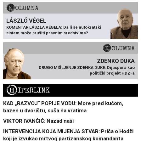
KOLUMNA
LÁSZLÓ VÉGEL
KOMENTAR LÁSZLA VÉGELA: Da li se autokratski
sistem može srušiti pravnim sredstvima?
KOLUMNA
ZDENKO DUKA
DRUGO MIŠLJENJE ZDENKA DUKE: Dijaspora kao
politički projekt HDZ-a
H
IPERLINK
KAD „RAZVOJ“ POPIJE VODU: More pred kućom,
bazen u dvorištu, suša na vratima
VIKTOR IVANČIĆ: Nazad naši
INTERVENCIJA KOJA MIJENJA STVAR: Priča o Hodži
koji je izvukao mrtvog partizanskog komandanta