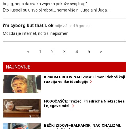
brijeg, nego da svaka zvjerka pokaže svoj trag''.
Eto i uspeli su u svojoj raboti... nema više ni Juge a ni Juga...
i'm cyborg but that's ok
prije više od 8 godina
Možda i je internet, no ti si nepismen
<
1
2
3
4
5
>
NAJNOVIJE
KRIKOM PROTIV NACIZMA: Limeni doboš koji
razbija velike ideologije
HODOČAŠĆE: Tražeći Friedricha Nietzschea
i njegove misli
BEČKI ZIDOVI–BALKANSKI NACIONALIZMI: