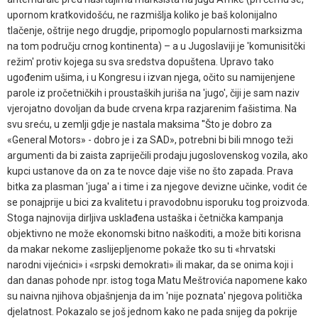
upornom kratkovidošću, ne razmišlja koliko je baš kolonijalno
tlačenje, oštrije nego drugdje, pripomoglo popularnosti marksizma
na tom području crnog kontinenta) – a u Jugoslaviji je 'komunisitčki
režim' protiv kojega su sva sredstva dopuštena. Upravo tako
ugođenim ušima, i u Kongresu i izvan njega, očito su namijenjene
parole iz pročetničkih i proustaških juriša na 'jugo', čiji je sam naziv
vjerojatno dovoljan da bude crvena krpa razjarenim fašistima. Na
svu sreću, u zemlji gdje je nastala maksima ''Što je dobro za
«General Motors» - dobro je i za SAD», potrebni bi bili mnogo teži
argumenti da bi zaista zapriječili prodaju jugoslovenskog vozila, ako
kupci ustanove da on za te novce daje više no što zapada. Prava
bitka za plasman 'juga' a i time i za njegove devizne učinke, vodit će
se ponajprije u bici za kvalitetu i pravodobnu isporuku tog proizvoda.
Stoga najnovija dirljiva usklađena ustaška i četnička kampanja
objektivno ne može ekonomski bitno naškoditi, a može biti korisna
da makar nekome zaslijepljenome pokaže tko su ti «hrvatski
narodni vijećnici» i «srpski demokrati» ili makar, da se onima koji i
dan danas pohode npr. istog toga Matu Meštrovića napomene kako
su naivna njihova objašnjenja da im 'nije poznata' njegova politička
djelatnost. Pokazalo se još jednom kako ne pada snijeg da pokrije