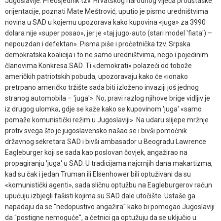
Jugoslavije. Predsjednik tzv. Hrvatskog narodnog vijeća proustaške
orijentacije, poznati Mate Meštrović, uputio je pismo uredništvima
novina u SAD u kojemu upozorava kako kupovina «juga» za 3990
dolara nije «super posao», jer je «taj jugo-auto (stari model 'fiata') –
nepouzdan i defektan». Pisma piše i pročetnička tzv. Srpska
demokratska koalicija i to ne samo uredništvima, nego i pojedinim
članovima Konkresa SAD. Ti «demokrati» polazeći od tobože
američkih patriotskih pobuda, upozoravaju kako će «ionako
pretrpano američko tržište sada biti izloženo invaziji još jednog
stranog automobila – 'juga'». No, pravi razlog njihove brige vidljiv je
iz drugog ulomka, gdje se kaže kako se kupovinom 'juga' «samo
pomaže komunistički režim u Jugoslaviji». Na udaru slijepe mržnje
protiv svega što je jugoslavensko našao se i bivši pomoćnik
državnog sekretara SAD i bivši ambasador u Beogradu Lawrence
Eagleburger koji se sada kao poslovan čovjek, angažirao na
propagiranju 'juga' u SAD. U tradicijama najcrnjih dana makartizma,
kad su čak i jedan Truman ili Elsenhower bili optuživani da su
«komunistički agenti», sada sličnu optužbu na Eagleburgerov račun
upućuju izbjegli fašisti kojima su SAD dale utočište. Ustaše ga
napadaju da se ''nedopustivo angažira'' kako bi pomogao Jugoslaviji
da ''postigne nemoguće'', a četnici ga optužuju da se uključio u