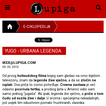
E-CIKLOPEDIJA
YUGO - URBANA LEGENDA
IKSX@LUPIGA.COM
05. 05. 2013.
Od prvog
holivudskog filma
kojeg sam gledao na crno-bijelom
televizoru, znam da
legende žive vječno
, a da se
zločin ne
isplati
. Ova priča to zorno potvrđuje.
Crvena zastava
je već
odavno
posrnula tvrtka
, a prošlog ljeta u Americi vidio sam
samo jednog "jugaša". Ali, ipak, legenda živi vječno, a
priče o tom
čudu od vozila žive i dalje
. U srcima i sjećanjima nekadašnjih,
još uvijek tim iskustvom pomalo frustriranih, vlasnika.