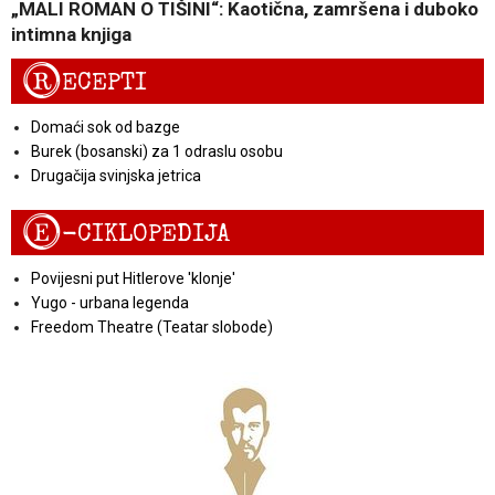
„MALI ROMAN O TIŠINI“: Kaotična, zamršena i duboko
intimna knjiga
R
ECEPTI
Domaći sok od bazge
Burek (bosanski) za 1 odraslu osobu
Drugačija svinjska jetrica
E
-CIKLOPEDIJA
Povijesni put Hitlerove 'klonje'
Yugo - urbana legenda
Freedom Theatre (Teatar slobode)