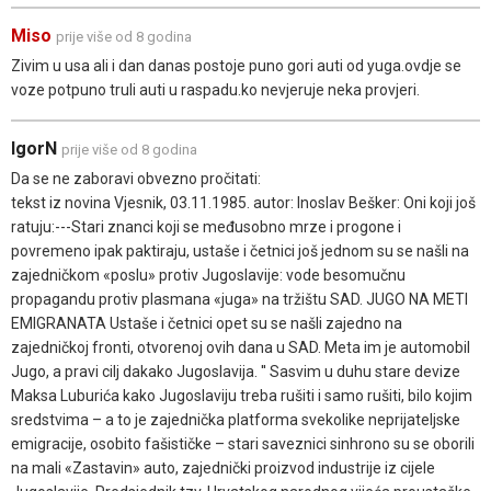
Miso
prije više od 8 godina
Zivim u usa ali i dan danas postoje puno gori auti od yuga.ovdje se
voze potpuno truli auti u raspadu.ko nevjeruje neka provjeri.
IgorN
prije više od 8 godina
Da se ne zaboravi obvezno pročitati:
tekst iz novina Vjesnik, 03.11.1985. autor: Inoslav Bešker: Oni koji još
ratuju:---Stari znanci koji se međusobno mrze i progone i
povremeno ipak paktiraju, ustaše i četnici još jednom su se našli na
zajedničkom «poslu» protiv Jugoslavije: vode besomučnu
propagandu protiv plasmana «juga» na tržištu SAD. JUGO NA METI
EMIGRANATA Ustaše i četnici opet su se našli zajedno na
zajedničkoj fronti, otvorenoj ovih dana u SAD. Meta im je automobil
Jugo, a pravi cilj dakako Jugoslavija. '' Sasvim u duhu stare devize
Maksa Luburića kako Jugoslaviju treba rušiti i samo rušiti, bilo kojim
sredstvima – a to je zajednička platforma svekolike neprijateljske
emigracije, osobito fašističke – stari saveznici sinhrono su se oborili
na mali «Zastavin» auto, zajednički proizvod industrije iz cijele