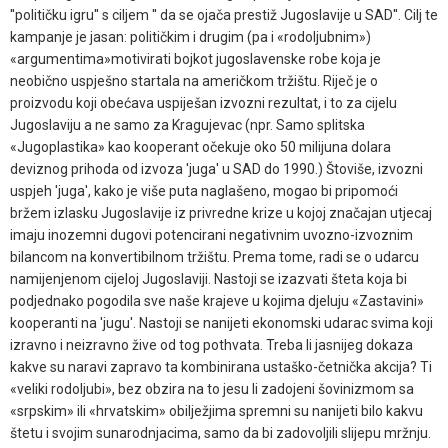
''političku igru'' s ciljem '' da se ojača prestiž Jugoslavije u SAD''. Cilj te
kampanje je jasan: političkim i drugim (pa i «rodoljubnim»)
«argumentima»motivirati bojkot jugoslavenske robe koja je
neobično uspješno startala na američkom tržištu. Riječ je o
proizvodu koji obećava uspiješan izvozni rezultat, i to za cijelu
Jugoslaviju a ne samo za Kragujevac (npr. Samo splitska
«Jugoplastika» kao kooperant očekuje oko 50 milijuna dolara
deviznog prihoda od izvoza 'juga' u SAD do 1990.) Štoviše, izvozni
uspjeh 'juga', kako je više puta naglašeno, mogao bi pripomoći
bržem izlasku Jugoslavije iz privredne krize u kojoj značajan utjecaj
imaju inozemni dugovi potencirani negativnim uvozno-izvoznim
bilancom na konvertibilnom tržištu. Prema tome, radi se o udarcu
namijenjenom cijeloj Jugoslaviji. Nastoji se izazvati šteta koja bi
podjednako pogodila sve naše krajeve u kojima djeluju «Zastavini»
kooperanti na 'jugu'. Nastoji se nanijeti ekonomski udarac svima koji
izravno i neizravno žive od tog pothvata. Treba li jasnijeg dokaza
kakve su naravi zapravo ta kombinirana ustaško-četnička akcija? Ti
«veliki rodoljubi», bez obzira na to jesu li zadojeni šovinizmom sa
«srpskim» ili «hrvatskim» obilježjima spremni su nanijeti bilo kakvu
štetu i svojim sunarodnjacima, samo da bi zadovoljili slijepu mržnju.