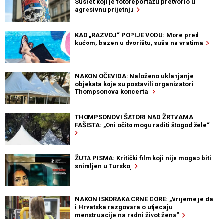
Susret koji je fotoreportažu pretvorio u
agresivnu prijetnju
KAD „RAZVOJ“ POPIJE VODU: More pred
kućom, bazen u dvorištu, suša na vratima
NAKON OČEVIDA: Naloženo uklanjanje
objekata koje su postavili organizatori
Thompsonova koncerta
THOMPSONOVI ŠATORI NAD ŽRTVAMA
FAŠISTA: „Oni očito mogu raditi štogod žele“
ŽUTA PISMA: Kritički film koji nije mogao biti
snimljen u Turskoj
NAKON ISKORAKA CRNE GORE: „Vrijeme je da
i Hrvatska razgovara o utjecaju
menstruacije na radni život žena“