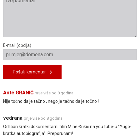
E-mail (opcija)
Pošalji komentar
Ante GRANIĆ
prije više od 8 godina
Nije točno da je tačno , nego je tačno da je točno !
vedrana
prije više od 8 godina
Odličan kratki dokumentarni film Mine Đukić na you tube-u "Yugo-
kratka autobiografija". Preporučam!