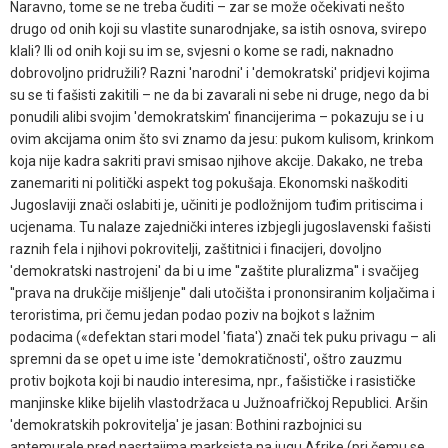
Naravno, tome se ne treba čuditi – zar se može očekivati nešto
drugo od onih koji su vlastite sunarodnjake, sa istih osnova, svirepo
klali? Ili od onih koji su im se, svjesni o kome se radi, naknadno
dobrovoljno pridružili? Razni 'narodni' i 'demokratski' pridjevi kojima
su se ti fašisti zakitili – ne da bi zavarali ni sebe ni druge, nego da bi
ponudili alibi svojim 'demokratskim' financijerima – pokazuju se i u
ovim akcijama onim što svi znamo da jesu: pukom kulisom, krinkom
koja nije kadra sakriti pravi smisao njihove akcije. Dakako, ne treba
zanemariti ni politički aspekt tog pokušaja. Ekonomski naškoditi
Jugoslaviji znači oslabiti je, učiniti je podložnijom tuđim pritiscima i
ucjenama. Tu nalaze zajednički interes izbjegli jugoslavenski fašisti
raznih fela i njihovi pokrovitelji, zaštitnici i finacijeri, dovoljno
'demokratski nastrojeni' da bi u ime ''zaštite pluralizma'' i svačijeg
''prava na drukčije mišljenje'' dali utočišta i prononsiranim koljačima i
teroristima, pri čemu jedan podao poziv na bojkot s lažnim
podacima («defektan stari model 'fiata') znači tek puku privagu – ali
spremni da se opet u ime iste 'demokratičnosti', oštro zauzmu
protiv bojkota koji bi naudio interesima, npr., fašističke i rasističke
manjinske klike bijelih vlastodržaca u Južnoafričkoj Republici. Aršin
'demokratskih pokrovitelja' je jasan: Bothini razbojnici su
antemurale pred nasrtajima marksista na jugu Afrike (pri čemu se,