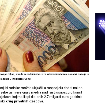
no i poželjno, a kada se radnici izbore za kakav stimulativni dodatak onda je to
blazan (FOTO: Lupiga.Com)
 bi radnike možda uključili u raspodjelu dobiti nakon
 sebe usmjere gnjev medija nad rastrošnošću u korist
ijekove kojima lijepi dio onih 2,7 milijardi eura godišnje
uski krug privatnih džepova
.