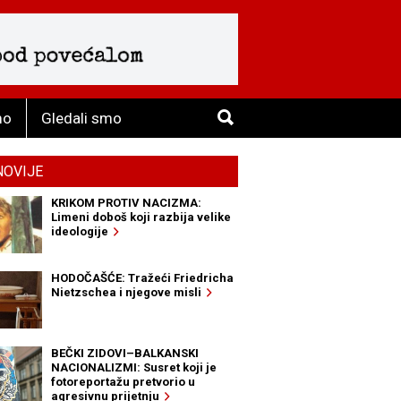
mo
Gledali smo
NOVIJE
KRIKOM PROTIV NACIZMA:
Limeni doboš koji razbija velike
ideologije
HODOČAŠĆE: Tražeći Friedricha
Nietzschea i njegove misli
BEČKI ZIDOVI–BALKANSKI
NACIONALIZMI: Susret koji je
fotoreportažu pretvorio u
agresivnu prijetnju