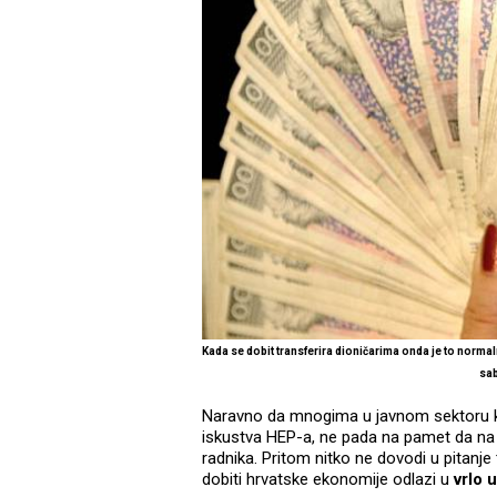
Kada se dobit transferira dioničarima onda je to normal
sa
Naravno da mnogima u javnom sektoru koji
iskustva HEP-a, ne pada na pamet da na
radnika. Pritom nitko ne dovodi u pitanje t
dobiti hrvatske ekonomije odlazi u
vrlo 