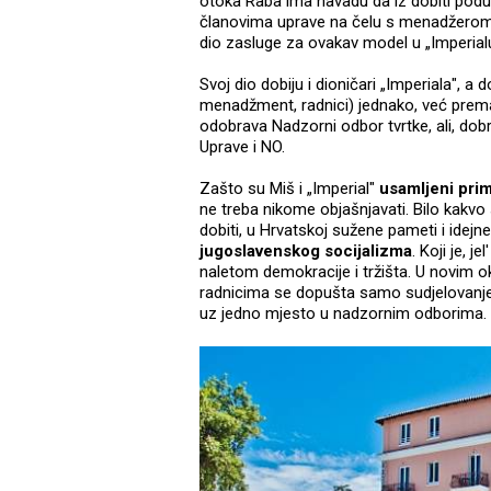
otoka Raba ima navadu da iz dobiti podu
članovima uprave na čelu s menadžerom
dio zasluge za ovakav model u „Imperialu
Svoj dio dobiju i dioničari „Imperiala", a d
menadžment, radnici) jednako, već prema
odobrava Nadzorni odbor tvrtke, ali, dobro
Uprave i NO.
Zašto su Miš i „Imperial"
usamljeni prim
ne treba nikome objašnjavati. Bilo kakvo
dobiti, u Hrvatskoj sužene pameti i ide
jugoslavenskog socijalizma
. Koji je, 
naletom demokracije i tržišta. U novim o
radnicima se dopušta samo sudjelovanje 
uz jedno mjesto u nadzornim odborima.