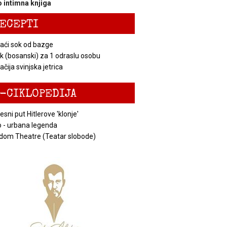
 intimna knjiga
ECEPTI
ći sok od bazge
k (bosanski) za 1 odraslu osobu
čija svinjska jetrica
-CIKLOPEDIJA
esni put Hitlerove 'klonje'
 - urbana legenda
dom Theatre (Teatar slobode)