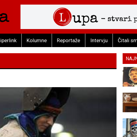
iperlink
Kolumne
Reportaže
Intervju
Čitali s
NAJ