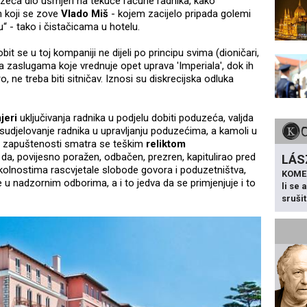
zeća dio usmjeri na tekuće račune radnika, kako
 koji se zove
Vlado Miš
- kojem zacijelo pripada golemi
“ - tako i čistačicama u hotelu.
obit se u toj kompaniji ne dijeli po principu svima (dioničari,
 zaslugama koje vrednuje opet uprava 'Imperiala', dok ih
, ne treba biti sitničav. Iznosi su diskrecijska odluka
jeri
uključivanja radnika u podjelu dobiti poduzeća, valjda
 sudjelovanje radnika u upravljanju poduzećima, a kamoli u
jne zapuštenosti smatra se teškim
reliktom
jel' da, povijesno poražen, odbačen, prezren, kapitulirao pred
LÁS
kolnostima rascvjetale slobode govora i poduzetništva,
KOME
u nadzornim odborima, a i to jedva da se primjenjuje i to
li se
sruši