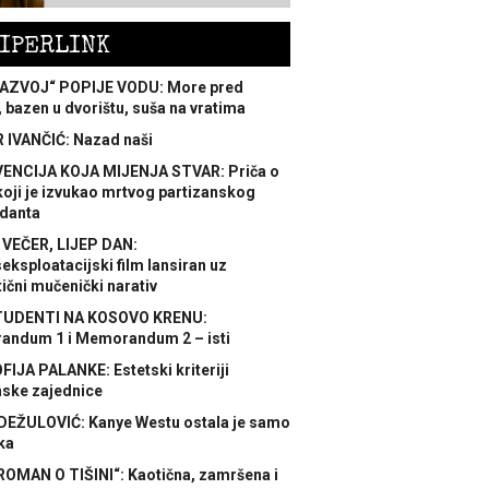
IPERLINK
AZVOJ“ POPIJE VODU: More pred
 bazen u dvorištu, suša na vratima
 IVANČIĆ: Nazad naši
ENCIJA KOJA MIJENJA STVAR: Priča o
koji je izvukao mrtvog partizanskog
danta
 VEČER, LIJEP DAN:
ksploatacijski film lansiran uz
ični mučenički narativ
TUDENTI NA KOSOVO KRENU:
ndum 1 i Memorandum 2 – isti
FIJA PALANKE: Estetski kriteriji
nske zajednice
DEŽULOVIĆ: Kanye Westu ostala je samo
ka
ROMAN O TIŠINI“: Kaotična, zamršena i