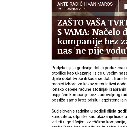
ANTE RADIĆ I IVAN MAROS
19. PROSINCA 2014.
ZAŠTO VAŠA TVRT
S VAMA: Načelo 
kompanije bez z
nas 'ne pije vodu
Podjela dijela godišnje dobiti poduzeća r
otprilike kao ukazanje lisice u većim nase
dijele dobit tvrtke ili kada se dobit tran
radnici izbore za kakav stimulativni doda
ionako debele račune stotinjak izabrani
uspješne kompanije bez zadovoljnog radni
postiže samo kroz prisilu i egzistencijalni
Sudjelovanje radnika u podjeli dijela
godi
kurioziteta, otprilike kao ukazanje lisice
vidjeti u godišnjim izvješćima kompanij