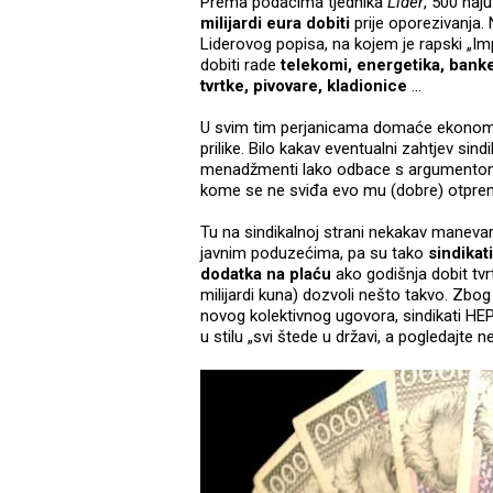
Prema podacima tjednika
Lider
, 500 naj
milijardi eura dobiti
prije oporezivanja. 
Liderovog popisa, na kojem je rapski „Im
dobiti rade
telekomi, energetika, bank
tvrtke, pivovare, kladionice
...
U svim tim perjanicama domaće ekonomi
prilike. Bilo kakav eventualni zahtjev sind
menadžmenti lako odbace s argumento
kome se ne sviđa evo mu (dobre) otprem
Tu na sindikalnoj strani nekakav manevar
javnim poduzećima, pa su tako
sindikat
dodatka na plaću
ako godišnja dobit tv
milijardi kuna) dozvoli nešto takvo. Zbo
novog kolektivnog ugovora, sindikati HEP
u stilu „svi štede u državi, a pogledajte 