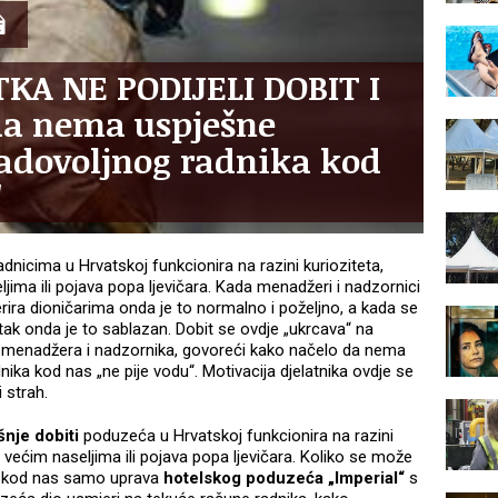
KA NE PODIJELI DOBIT I
da nema uspješne
adovoljnog radnika kod
'
adnicima u Hrvatskoj funkcionira na razini kurioziteta,
ljima ili pojava popa ljevičara. Kada menadžeri i nadzornici
sferira dioničarima onda je to normalno i poželjno, a kada se
tak onda je to sablazan. Dobit se ovdje „ukrcava“ na
h menadžera i nadzornika, govoreći kako načelo da nema
ka kod nas „ne pije vodu“. Motivacija djelatnika ovdje se
 strah.
šnje dobiti
poduzeća u Hrvatskoj funkcionira na razini
 u većim naseljima ili pojava popa ljevičara. Koliko se može
a, kod nas samo uprava
hotelskog poduzeća „Imperial“
s