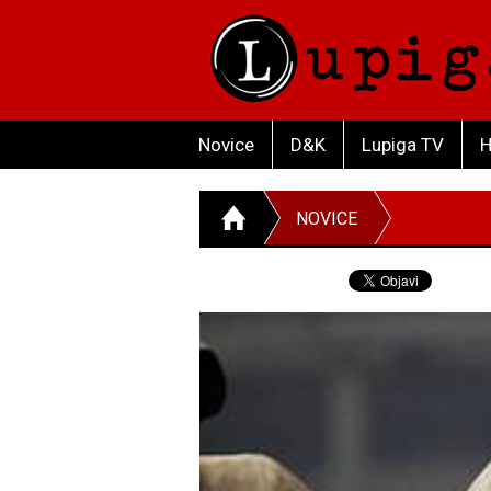
Novice
D&K
Lupiga TV
H
NOVICE