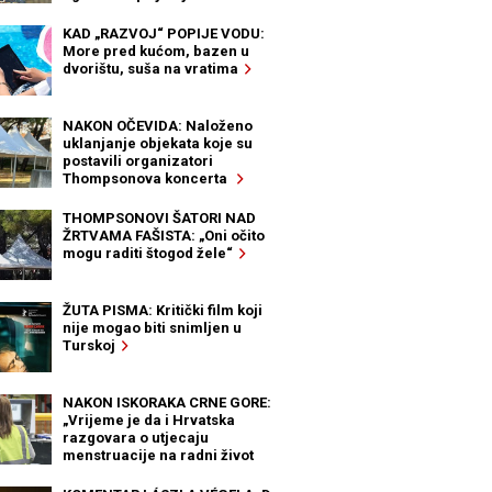
KAD „RAZVOJ“ POPIJE VODU:
More pred kućom, bazen u
dvorištu, suša na vratima
NAKON OČEVIDA: Naloženo
uklanjanje objekata koje su
postavili organizatori
Thompsonova koncerta
THOMPSONOVI ŠATORI NAD
ŽRTVAMA FAŠISTA: „Oni očito
mogu raditi štogod žele“
ŽUTA PISMA: Kritički film koji
nije mogao biti snimljen u
Turskoj
NAKON ISKORAKA CRNE GORE:
„Vrijeme je da i Hrvatska
razgovara o utjecaju
menstruacije na radni život
žena“