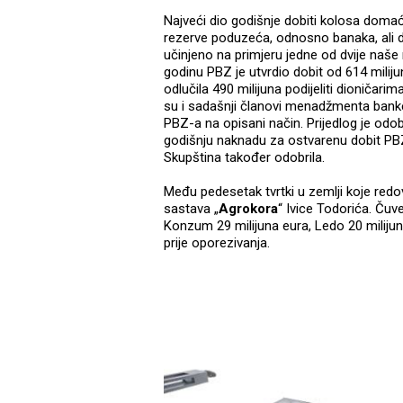
Najveći dio godišnje dobiti kolosa doma
rezerve poduzeća, odnosno banaka, ali di
učinjeno na primjeru jedne od dvije naše
godinu PBZ je utvrdio dobit od 614 mili
odlučila 490 milijuna podijeliti dioničar
su i sadašnji članovi menadžmenta banke,
PBZ-a na opisani način. Prijedlog je odo
godišnju naknadu za ostvarenu dobit PBZ
Skupština također odobrila.
Među pedesetak tvrtki u zemlji koje redovi
sastava „
Agrokora
“ Ivice Todorića. Čuve
Konzum 29 milijuna eura, Ledo 20 milijuna
prije oporezivanja.