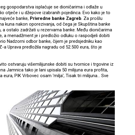
ćeg gospodarstva isplaćuje se dioničarima i odlaže u
o otječe i u džepove izabranih pojedinca. Evo kako je to
 najveće banke,
Privredne banke Zagreb
. Za prošlu
juna kuna nakon oporezivanja, od čega je Skupština banke
ima, a ostalo zadržati u rezervama banke. Među dioničarima
 a menadžment je i predložio odluku o raspodjeli dobiti
brio Nadzorni odbor banke, čijem je predsjedniku kao
-a Uprava predložila nagradu od 52.500 eura, što je
to ostvaruju višemilijunske dobiti su tvornice i trgovine iz
na Jamnica tako je lani upisala 50 milijuna eura profita,
 eura, PIK Vrbovec osam 'milja', Tisak tri milijuna… Sve