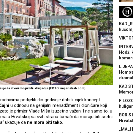
H
KAD „R
kućom,
VIKTOR
INTERV
Hodži 
koman
LIJEPA
Homose
dramat
KAD S
uje da stvari mogu biti i drugačije (FOTO: imperialrab.com)
Memora
nicima podijeliti dio godišnje dobiti, cijeli koncept
FILOZO
čajni
u odnosu na genijalni menadžment i dioničare koji
huliga
 zato je primjer Vlade Miša izuzetno važan. I ne samo to, u
BORIS 
a u Hrvatskoj sa svih strana tumači da moraju biti sretni
Hrvats
la“ ukazuje da
ne mora biti tako
.
„MALI 