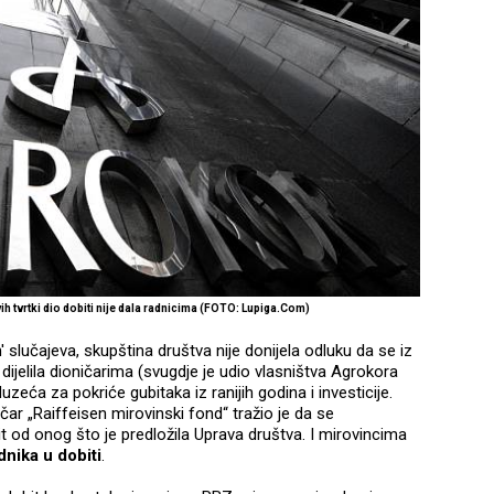
 tvrtki dio dobiti nije dala radnicima (FOTO: Lupiga.Com)
' slučajeva, skupština društva nije donijela odluku da se iz
t dijelila dioničarima (svugdje je udio vlasništva Agrokora
duzeća za pokriće gubitaka iz ranijih godina i investicije.
čar „Raiffeisen mirovinski fond“ tražio je da se
bit od onog što je predložila Uprava društva. I mirovincima
nika u dobiti
.