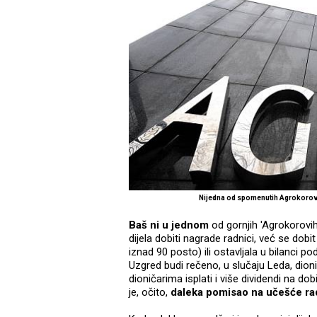
Nijedna od spomenutih Agrokorovih
Baš ni u jednom
od gornjih 'Agrokorovih
dijela dobiti nagrade radnici, već se dobi
iznad 90 posto) ili ostavljala u bilanci po
Uzgred budi rečeno, u slučaju Leda, dioni
dioničarima isplati i više dividendi na do
je, očito,
daleka pomisao na učešće rad