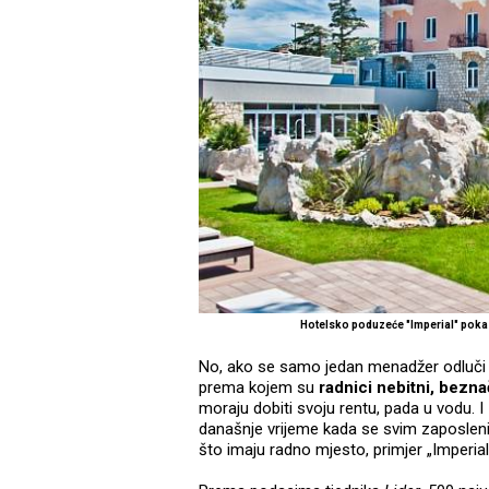
Hotelsko poduzeće "Imperial" pokaz
No, ako se samo jedan menadžer odluči rad
prema kojem su
radnici nebitni, bezna
moraju dobiti svoju rentu, pada u vodu. I
današnje vrijeme kada se svim zaposlenim
što imaju radno mjesto, primjer „Imperia