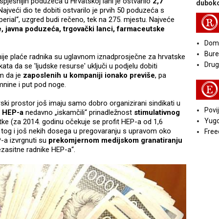
uspješnijih poduzeća u Hrvatskoj lani je ostvarilo
2,7
duboko
Najveći dio te dobiti ostvarilo je prvih 50 poduzeća s
R
perial“, uzgred budi rečeno, tek na 275. mjestu. Najveće
e, javna poduzeća, trgovački lanci, farmaceutske
Doma
Bure
je plaće radnika su uglavnom iznadprosječne za hrvatske
Druga
ikata da se 'ljudske resurse' uključi u podjelu dobiti
m da je
zaposlenih u kompaniji ionako previše
, pa
nine i put pod noge.
E
ski prostor još imaju samo dobro organizirani sindikati u
Povij
i HEP-a
nedavno „iskamčili“ prinadležnost
stimulativnog
Yugo
rtke (za 2014. godinu očekuje se profit HEP-a od 1,6
g tog i još nekih dosega u pregovaranju s upravom oko
Free
-a izvrgnuti su
prekomjernom medijskom granatiranju
nezasitne radnike HEP-a“.