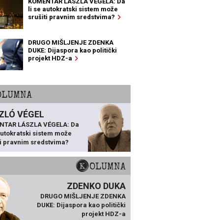
KOMENTAR LÁSZLA VÉGELA: Da
li se autokratski sistem može
srušiti pravnim sredstvima?
DRUGO MIŠLJENJE ZDENKA
DUKE: Dijaspora kao politički
projekt HDZ-a
KOLUMNA
ZLÓ VÉGEL
NTAR LÁSZLA VÉGELA: Da
 autokratski sistem može
ti pravnim sredstvima?
KOLUMNA
ZDENKO DUKA
DRUGO MIŠLJENJE ZDENKA
DUKE: Dijaspora kao politički
projekt HDZ-a