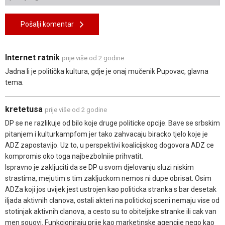
Pošalji komentar
Internet ratnik
prije više od 2 godine
Jadna li je politička kultura, gdje je onaj mučenik Pupovac, glavna
tema.
kretetusa
prije više od 2 godine
DP se ne razlikuje od bilo koje druge politicke opcije. Bave se srbskim
pitanjem i kulturkampfom jer tako zahvacaju biracko tjelo koje je
ADZ zapostavijo. Uz to, u perspektivi koalicijskog dogovora ADZ ce
kompromis oko toga najbezbolniie prihvatit.
Ispravno je zakljuciti da se DP u svom djelovanju sluzi niskim
strastima, mejutim s tim zakljuckom nemos ni dupe obrisat. Osim
ADZa koji jos uvijek jest ustrojen kao politicka stranka s bar desetak
iljada aktivnih clanova, ostali akteri na politickoj sceni nemaju vise od
stotinjak aktivnih clanova, a cesto su to obiteljske stranke ili cak van
men souovi. Funkcioniraju prije kao marketinske agencije nego kao