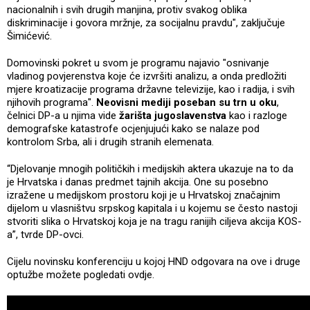
nacionalnih i svih drugih manjina, protiv svakog oblika
diskriminacije i govora mržnje, za socijalnu pravdu", zaključuje
Šimićević.
Domovinski pokret u svom je programu najavio "osnivanje
vladinog povjerenstva koje će izvršiti analizu, a onda predložiti
mjere kroatizacije programa državne televizije, kao i radija, i svih
njihovih programa".
Neovisni mediji poseban su trn
u oku
,
čelnici DP-a u njima vide
žarišta jugoslavenstva
kao i razloge
demografske katastrofe ocjenjujući kako se nalaze pod
kontrolom Srba, ali i drugih stranih elemenata.
“Djelovanje mnogih političkih i medijskih aktera ukazuje na to da
je Hrvatska i danas predmet tajnih akcija. One su posebno
izražene u medijskom prostoru koji je u Hrvatskoj značajnim
dijelom u vlasništvu srpskog kapitala i u kojemu se često nastoji
stvoriti slika o Hrvatskoj koja je na tragu ranijih ciljeva akcija KOS-
a”, tvrde DP-ovci.
Cijelu novinsku konferenciju u kojoj HND odgovara na ove i druge
optužbe možete pogledati ovdje.