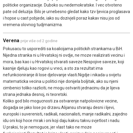
politicke organizacije. Duboko su nedemokratske. I vec otvoteno
pate od deluzija. Bilo je urnebesno gledat kako tzv ljevica proglasava
i hopse u cast pobjede, iako su dozivjeli poraz kakav nisu jos od
vremena olovnog tudjmanizma.
Verena
prije više od 2 godine
Pokusacu to usporediti sa koalicijama politickih strankama u BiH.
Nijedna stranka ni u Hrvatskoj ni ovdje, ne moze realizirati vecinu i
mora, bas kao i u Hrvatskoj stvarati saveze.Nespojive saveze, koji
kasnije djeluju kao rogovi u vreci, a sto za rezultat ima
nefunkcioniranje ili lose djelovanje vlasti.Nigdje i nikada u svijetu
matematicka vecina u politici nije donijela boljitak, ako su njeni
cimbenici toliko razliciti; ne mogu ostvariti jednacinu da je lijeva
strana jednaka desnoj, ni teoretski.
Koliko god bilo mogucnosti za ostvarenje natpolovicne vecine,
dogadja se jako lose po drzavu.Alijansu stvaraju desni i lijevi,
europski i suverenisti, radikali, nacionalisti, manje radikalni; zajedno
idu oni koji hoce mrak i oni koji daju kakvu takvu svjetlost i nadu.
U praksi, to je nemoguce, jer vlast tako ne moze