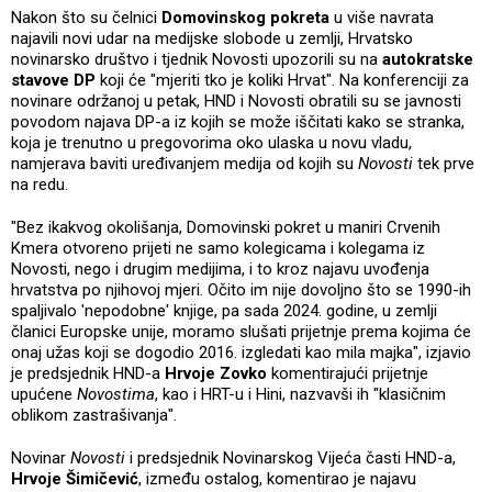
Nakon što su čelnici
Domovinskog pokreta
u više navrata
najavili novi udar na medijske slobode u zemlji, Hrvatsko
novinarsko društvo i tjednik Novosti upozorili su na
autokratske
stavove DP
koji će "mjeriti tko je koliki Hrvat". Na konferenciji za
novinare održanoj u petak, HND i Novosti obratili su se javnosti
povodom najava DP-a iz kojih se može iščitati kako se stranka,
koja je trenutno u pregovorima oko ulaska u novu vladu,
namjerava baviti uređivanjem medija od kojih su
Novosti
tek prve
na redu.
"Bez ikakvog okolišanja, Domovinski pokret u maniri Crvenih
Kmera otvoreno prijeti ne samo kolegicama i kolegama iz
Novosti, nego i drugim medijima, i to kroz najavu uvođenja
hrvatstva po njihovoj mjeri. Očito im nije dovoljno što se 1990-ih
spaljivalo 'nepodobne' knjige, pa sada 2024. godine, u zemlji
članici Europske unije, moramo slušati prijetnje prema kojima će
onaj užas koji se dogodio 2016. izgledati kao mila majka", izjavio
je predsjednik HND-a
Hrvoje Zovko
komentirajući prijetnje
upućene
Novostima
, kao i HRT-u i Hini, nazvavši ih "klasičnim
oblikom zastrašivanja".
Novinar
Novosti
i predsjednik Novinarskog Vijeća časti HND-a,
Hrvoje Šimičević
, između ostalog, komentirao je najavu