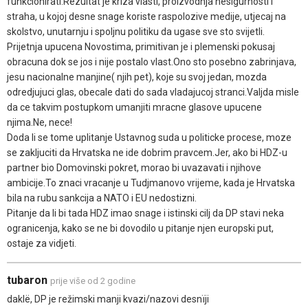
funkcionirati.Rezultat je kriza vlasti, proizvodnja nesigurnosti i
straha, u kojoj desne snage koriste raspolozive medije, utjecaj na
skolstvo, unutarnju i spoljnu politiku da ugase sve sto svijetli.
Prijetnja upucena Novostima, primitivan je i plemenski pokusaj
obracuna dok se jos i nije postalo vlast.Ono sto posebno zabrinjava,
jesu nacionalne manjine( njih pet), koje su svoj jedan, mozda
odredjujuci glas, obecale dati do sada vladajucoj stranci.Valjda misle
da ce takvim postupkom umanjiti mracne glasove upucene
njima.Ne, nece!
Doda li se tome uplitanje Ustavnog suda u politicke procese, moze
se zakljuciti da Hrvatska ne ide dobrim pravcem.Jer, ako bi HDZ-u
partner bio Domovinski pokret, morao bi uvazavati i njihove
ambicije.To znaci vracanje u Tudjmanovo vrijeme, kada je Hrvatska
bila na rubu sankcija a NATO i EU nedostizni.
Pitanje da li bi tada HDZ imao snage i istinski cilj da DP stavi neka
ogranicenja, kako se ne bi dovodilo u pitanje njen europski put,
ostaje za vidjeti.
tubaron
prije više od 2 godine
daklë, DP je režimski manji kvazi/nazovi desnïji