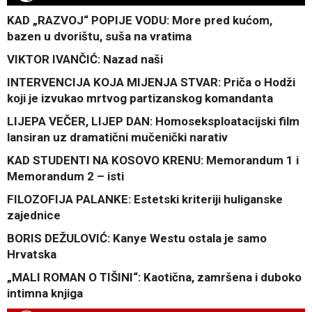
KAD „RAZVOJ“ POPIJE VODU: More pred kućom,
bazen u dvorištu, suša na vratima
VIKTOR IVANČIĆ: Nazad naši
INTERVENCIJA KOJA MIJENJA STVAR: Priča o Hodži
koji je izvukao mrtvog partizanskog komandanta
LIJEPA VEČER, LIJEP DAN: Homoseksploatacijski film
lansiran uz dramatični mučenički narativ
KAD STUDENTI NA KOSOVO KRENU: Memorandum 1 i
Memorandum 2 – isti
FILOZOFIJA PALANKE: Estetski kriteriji huliganske
zajednice
BORIS DEŽULOVIĆ: Kanye Westu ostala je samo
Hrvatska
„MALI ROMAN O TIŠINI“: Kaotična, zamršena i duboko
intimna knjiga