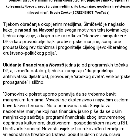
"Domovinski pokret u maniri Crvenih Kmera otvoreno prijeti ne samo kolegicama i
kolegama iz Novosti, nego i drugim medijima, i to kroz najavu uvođenja hrvatstva po
njihovoj mjeri", Hrvoje Zovko (SCREENSHOT: YouTube)
Tijekom obraćanja okupljenim medijima, Šimičević je naglasio
kako je
napad na
Novosti
prije svega motiviran tekstovima koje
tjednik objavljuje, a kojima se razotkriva "članove i simpatizere
DP-a kao provoditelje hajki protiv srpske manjine, šampione
proustaškog revizionizma i progonitelje cijelog lijevo-liberalnog
društveno-političkog polja".
Ukidanje financiranja
Novosti
jedna je od programskih točaka
DP, a, između ostalog, tjedniku zamjeraju "dugogodišnju
antihrvatsku djelatnost, provođenje 'srpskog sveta', velikosrpske
propagande" i slično.
"Domovinski pokret uporno ponavlja da se trebamo baviti
manjinskim temama.
Novosti
se ekstenzivno i najvećim dijelom
bave takvim temama. No u osnovama rada Savjeta za
nacionalne manjine koji nas financira, jasno piše da se osim
manjinskog sadržaja, programi financiraju zbog istovremenog
doprinosa kulturnom, društvenom i gospodarskom razvoju RH.
Uređivački koncept Novosti uvijek je bio rukovođen temeljnim
vrijednostima hrvatskog Ustava, poput ljudskih prava, prava