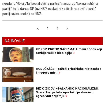
nëgdar u YU-gi bīla "socialistična partija" nasuproti "komunističnoj
partiji", to je danas DP (uz HSP-ovske i niz sličnih nazovi "desnih"
partijicā/stranakā) za HDZ.
<
1
2
>
NAJNOVIJE
KRIKOM PROTIV NACIZMA: Limeni doboš koji
razbija velike ideologije
HODOČAŠĆE: Tražeći Friedricha Nietzschea
i njegove misli
BEČKI ZIDOVI–BALKANSKI NACIONALIZMI:
Susret koji je fotoreportažu pretvorio u
agresivnu prijetnju