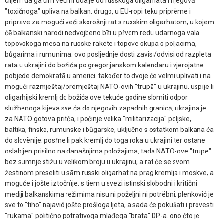
ciljem da ga čim većmi udalje od russkoga oligarhata i njegovā
"toxičnoga" upliva na balkan. drugo, u EU-ropi teku priprëme i
priprave za mogući veći skorošnji rat s russkim oligarhatom, u kojem
ćē balkanski narodi nedvojbeno bīti u pṙvom redu udarnoga vala
topovskoga mesa na russke rakete i topove skupa s poljacima,
bůgarima i rumunima. ovo posljednje dosti zavisi/odvisi od razpleta
rata u ukrajini do božića po gregorijanskom kalendaru i vjerojatne
pobjede demokratā u americi. također to dvoje će velmi uplivati i na
mogući razmještaj/prëmještaj NATO-ovih "trupā" u ukrajinu. uspïje li
oligarhijski kremlj do božića ove tekuće godine slomiti odpor
službenoga kijeva sve ća do njegovih zapadnih granicā, ukrajina je
za NATO gotova pritča, i počinje velika "militarizacija" poljske,
baltika, finske, rumunske i bůgarske, uključno s ostatkom balkana ća
do slovënije. posṙne li pak kremlj do toga roka u ukrajini ter ostane
oslabljen prisilno na današnjima položajima, tada NATO-ove "trupe"
bez sumnje stižu u velikom broju u ukrajinu, a rat će se svom
žestinom prëseliti u sām russki oligarhat na prag kremlja i moskve, a
moguće i jošte iztočnïje. s tiem u svezi istinski slobodni i kritični
mediji balkanskima režimima nisu ni poželjni ni potrëbni. plenković je
sve to "tiho" najaviô jošte prošloga ljeta, a sada će pokušati i provesti
"rukama" politično potrativoga mlađega "brata" DP-a. ono čto je