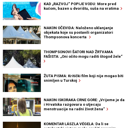
KAD „RAZVOJ“ POPIJE VODU: More pred
kućom, bazen u dvorištu, suša na vratima
NAKON OČEVIDA: Naloženo uklanjanje
objekata koje su postavili organizatori
Thompsonova koncerta
THOMPSONOVI ŠATORI NAD ŽRTVAMA
FAŠISTA: „Oni očito mogu raditi štogod žele“
ŽUTA PISMA: Kritički film koji nije mogao biti
snimljen u Turskoj
NAKON ISKORAKA CRNE GORE: „Vrijeme je da
i Hrvatska razgovara o utjecaju
menstruacije na radni život žena“
KOMENTAR LÁSZLA VÉGELA: Da li se