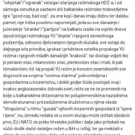
"odvjetak"/"ogranak" većega i starïjega režimskoga HDZ-a, i od
sāmoga osnutka je sastavni dïô balkanske režimske tridesetljetne
igre "good cop, bad cop". za one koji i danas imaju dobru ter daleku
pamet, nije trëba posebno napominjati, jeda su sve današnje i
jučerašnje "stranke"/"partijice" na balkanu izašle na svjetlo dneva
izpod istoga režimskoga YU "šinjela" i njegovā obviestnoga
podzemlja, odnosno djelovanjem njegovih služabā. sve ostaje do
daljnjega ista priredba, igrokaz i prëdstava ostatka propaloga YU
režima i njegovih mlađih današnjih "krakovā". tar dostaje vidjeti tko
je penavin otac, milanovićev otac, plenkovićev otac i mati, ili pak
tomaševićev, itd. taj propali YU režim je koncem osamdesetih sve
dogovoriô sa svojima "novima-starima" pokroviteljima i
gospodarima u inozemstvu, i doklë godjer būde postojaô ovaj i
ovakov anglosaxonsko-židovski sviet, ničto se ne će promieniti na
bolje u balkanskima dṙžavicama ter poluplemenskima nazadnima
demokraturama i prëzadůženima družstvima u njima vāsda
"titrajućima" u ritmu "gusalā" njihovih inozemnih gospodarā iz "sjene
i tjene". nu, između redakā se u ovom slučaju može izčitati sljedeće.
pṙvo, EU i NATO će prëko hṙvatske politike i dalje jako pritiskati na
vůčić-dodik-dačić-šešeljev režim u BiH-u i sṙbiji, ter ga mekšati s