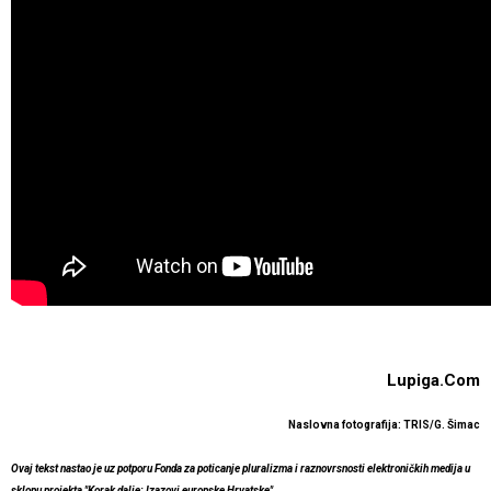
Lupiga.Com
Naslovna fotografija: TRIS/G. Šimac
Ovaj tekst nastao je uz potporu Fonda za poticanje pluralizma i raznovrsnosti elektroničkih medija u
sklopu projekta "Korak dalje: Izazovi europske Hrvatske"