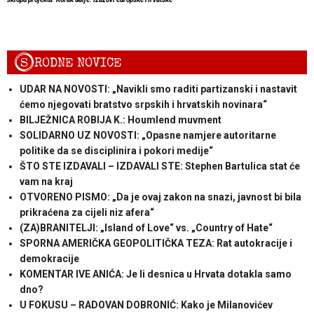
S
RODNE NOVICE
UDAR NA NOVOSTI: „Navikli smo raditi partizanski i nastavit
ćemo njegovati bratstvo srpskih i hrvatskih novinara“
BILJEŽNICA ROBIJA K.: Houmlend muvment
SOLIDARNO UZ NOVOSTI: „Opasne namjere autoritarne
politike da se disciplinira i pokori medije“
ŠTO STE IZDAVALI – IZDAVALI STE: Stephen Bartulica stat će
vam na kraj
OTVORENO PISMO: „Da je ovaj zakon na snazi, javnost bi bila
prikraćena za cijeli niz afera“
(ZA)BRANITELJI: „Island of Love“ vs. „Country of Hate“
SPORNA AMERIČKA GEOPOLITIČKA TEZA: Rat autokracije i
demokracije
KOMENTAR IVE ANIĆA: Je li desnica u Hrvata dotakla samo
dno?
U FOKUSU – RADOVAN DOBRONIĆ: Kako je Milanovićev