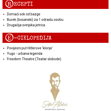
R
ECEPTI
Domaći sok od bazge
Burek (bosanski) za 1 odraslu osobu
Drugačija svinjska jetrica
E
-CIKLOPEDIJA
Povijesni put Hitlerove 'klonje'
Yugo - urbana legenda
Freedom Theatre (Teatar slobode)