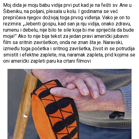
Moj dida je moju babu vidija prvi put kad je na fešti sv. Ane u
Šibeniku, na poljani, plesala u kolu. I godinama se već
prepričava njegov doživjaj toga prvog viđenja. Vako je on to
rezimira: „Jebenti gospu, kad san ja nju vidija, onako zdravu,
rumenu i debelu, nije bilo te sile koja bi me spriječila da bude
moja!” Ako to nije bija tekst za jedan pravi američki jubavni
film sa sritnin završetkon, onda ne znan šta je. Naravski,
između toga početka i sritnog završetka, život in se potrudija
smistit i efektne zaplete, ma, naramak zapleta, prid kojima se
oni američki zapleti paru ka crtani filmovi