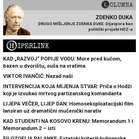
KOLUMNA
ZDENKO DUKA
DRUGO MIŠLJENJE ZDENKA DUKE: Dijaspora kao
politički projekt HDZ-a
H
IPERLINK
KAD „RAZVOJ“ POPIJE VODU: More pred kućom,
bazen u dvorištu, suša na vratima
VIKTOR IVANČIĆ: Nazad naši
INTERVENCIJA KOJA MIJENJA STVAR: Priča o Hodži
koji je izvukao mrtvog partizanskog komandanta
LIJEPA VEČER, LIJEP DAN: Homoseksploatacijski film
lansiran uz dramatični mučenički narativ
KAD STUDENTI NA KOSOVO KRENU: Memorandum 1 i
Memorandum 2 – isti
FILOZOFIJA PALANKE: Estetski kriteriji huliganske