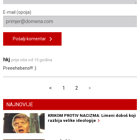
E-mail (opcija)
Pošalji komentar
hkj
prije više od 15 godina
Preeehebeno!!! :)
<
1
2
>
NAJNOVIJE
KRIKOM PROTIV NACIZMA: Limeni doboš koji
razbija velike ideologije