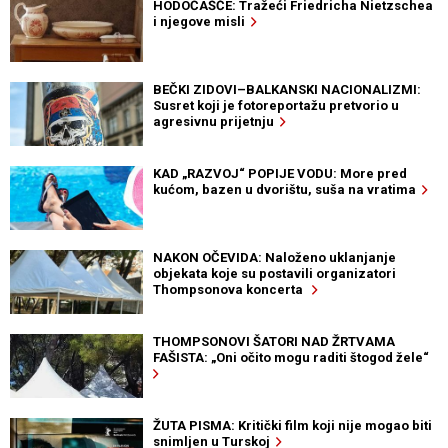
HODOČAŠĆE: Tražeći Friedricha Nietzschea
i njegove misli
BEČKI ZIDOVI–BALKANSKI NACIONALIZMI:
Susret koji je fotoreportažu pretvorio u
agresivnu prijetnju
KAD „RAZVOJ“ POPIJE VODU: More pred
kućom, bazen u dvorištu, suša na vratima
NAKON OČEVIDA: Naloženo uklanjanje
objekata koje su postavili organizatori
Thompsonova koncerta
THOMPSONOVI ŠATORI NAD ŽRTVAMA
FAŠISTA: „Oni očito mogu raditi štogod žele“
ŽUTA PISMA: Kritički film koji nije mogao biti
snimljen u Turskoj