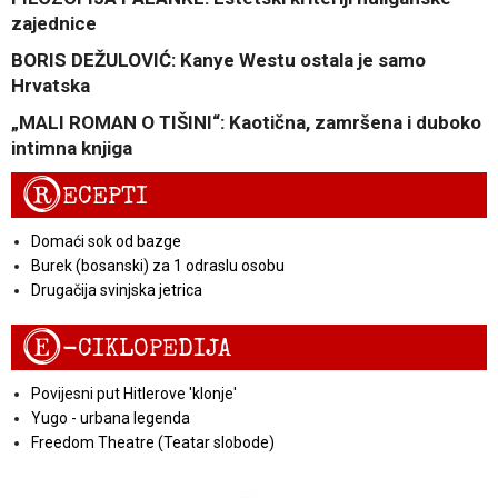
zajednice
BORIS DEŽULOVIĆ: Kanye Westu ostala je samo
Hrvatska
„MALI ROMAN O TIŠINI“: Kaotična, zamršena i duboko
intimna knjiga
R
ECEPTI
Domaći sok od bazge
Burek (bosanski) za 1 odraslu osobu
Drugačija svinjska jetrica
E
-CIKLOPEDIJA
Povijesni put Hitlerove 'klonje'
Yugo - urbana legenda
Freedom Theatre (Teatar slobode)