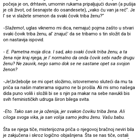
počeja je on, drhtavin, umornin rukama pripaljujući duvan (a pušija
je cili život, od šesnajste do osandesete), „vako ću van ja reć”. Je
l' se vi slažete smenon da svaki čovik triba ženu?”
-
Slažemo
!, uglas viknemo mi dica, nemajuć pojma zašto u stvari
svaki čovik triba ženu, al' znajuć' da se tribamo s tin složit da bi
on nastavija ispovid.
-
E. Pametna moja dica. I sad, ako svaki čovik triba ženu, a ta
žena nije kraj njega, je l' normalno da onda čovik sebi nađe drugu
ženu? Ne zauvik, nego samo dok se ne sastane opet sa svojon
ženon?
-
Je!,
bržebolje se mi opet složimo, istovremeno sluteći da mu ta
priča sa našin materama sigurno ne bi prošla. Ali mi smo našega
dida puno volili i složili bi se s njin pa makar na sebe navukli bis
svih feminističkih udruga širon bilega svita.
-
Eto. Tako san se ja oženija, jer svakon čoviku triba žena. Ali
ciloga svoga vika, ja san volija samo jednu ženu. Vašu babu.
Šta se njega tiče, misterijozna priča o njegovoj bračnoj neviri bila
je zakjučena i skroz logično objašnjena. Šta se nas tiče, ostali