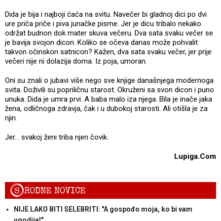
Dida je bija i najboji ćaća na svitu. Navečer bi gladnoj dici po dvi
ure priča priče i piva junačke pisme. Jer je dicu tribalo nekako
održat budnon dok mater skuva večeru. Dva sata svaku večer se
je bavija svojon dicon. Koliko se očeva danas može pohvalit
takvon očinskon satnicon? Kažen, dva sata svaku večer, jer prije
večeri nije ni dolazija doma. Iz poja, umoran.
Oni su znali o jubavi više nego sve knjige današnjega modernoga
svita. Doživili su popriličnu starost. Okruženi sa svon dicon i puno
unuka. Dida je umra prvi. A baba malo iza njega. Bila je inače jaka
žena, odličnoga zdravja, čak i u dubokoj starosti. Ali otišla je za
njin.
Jer... svakoj ženi triba njen čovik.
Lupiga.Com
S
RODNE NOVICE
NIJE LAKO BITI SELEBRITI: "A gospođo moja, ko bi vam
ugodija!"