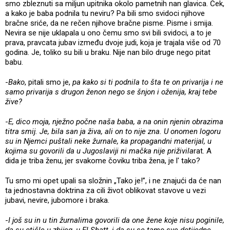
smo zbleznuti sa miljun upitnika okolo pametnih nan glavica. Ček,
a kako je baba podnila tu neviru? Pa bili smo svidoci njihove
bračne sriće, da ne rečen njihove bračne pisme. Pisme i smija.
Nevira se nije uklapala u ono čemu smo svi bili svidoci, a to je
prava, pravcata jubav između dvoje judi, koja je trajala više od 70
godina. Je, toliko su bili u braku. Nije nan bilo druge nego pitat
babu.
-
Bako
, pitali smo je,
pa kako si ti podnila to šta te on privarija i ne
samo privarija s drugon ženon nego se šnjon i oženija, kraj tebe
žive?
-
E, dico moja, nježno počne naša baba, a na onin njenin obrazima
titra smij. Je, bila san ja živa, ali on to nije zna. U onomen logoru
su in Njemci puštali neke žurnale, ka propagandni materijal, u
kojima su govorili da u Jugoslaviji ni mačka nije priživila
rat. A
dida je triba ženu, jer svakome čoviku triba žena, je l' tako?
Tu smo mi opet upali sa složnin „Tako je!”, i ne znajući da će nan
ta jednostavna doktrina za cili život oblikovat stavove u vezi
jubavi, nevire, jubomore i braka.
-
I još su in u tin žurnalima govorili da one žene koje nisu poginile,
da su otišle u zbijeg, u El Shatt, i da su se tamo sve dotijedne