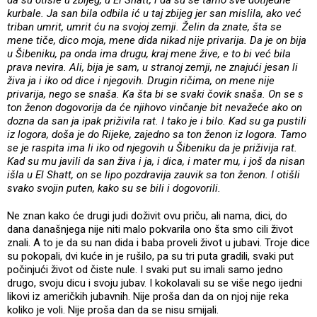
kurbale. Ja san bila odbila ić u taj zbijeg jer san mislila, ako već
triban umrit, umrit ću na svojoj zemji. Želin da znate, šta se
mene tiče, dico moja, mene dida nikad nije privarija. Da je on bija
u Šibeniku, pa onda ima drugu, kraj mene žive, e to bi već bila
prava nevira. Ali, bija je sam, u stranoj zemji, ne znajući jesan li
živa ja i iko od dice i njegovih. Drugin ričima, on mene nije
privarija, nego se snaša. Ka šta bi se svaki čovik snaša. On se s
ton ženon dogovorija da će njihovo vinčanje bit nevažeće ako on
dozna da san ja ipak priživila rat. I tako je i bilo. Kad su ga pustili
iz logora, doša je do Rijeke, zajedno sa ton ženon iz logora. Tamo
se je raspita ima li iko od njegovih u Šibeniku da je priživija rat.
Kad su mu javili da san živa i ja, i dica, i mater mu, i još da nisan
išla u El Shatt, on se lipo pozdravija zauvik sa ton ženon. I otišli
svako svojin puten, kako su se bili i dogovorili.
Ne znan kako će drugi judi doživit ovu priču, ali nama, dici, do
dana današnjega nije niti malo pokvarila ono šta smo cili život
znali. A to je da su nan dida i baba proveli život u jubavi. Troje dice
su pokopali, dvi kuće in je rušilo, pa su tri puta gradili, svaki put
počinjući život od čiste nule. I svaki put su imali samo jedno
drugo, svoju dicu i svoju jubav. I kokolavali su se više nego ijedni
likovi iz američkih jubavnih. Nije proša dan da on njoj nije reka
koliko je voli. Nije proša dan da se nisu smijali.