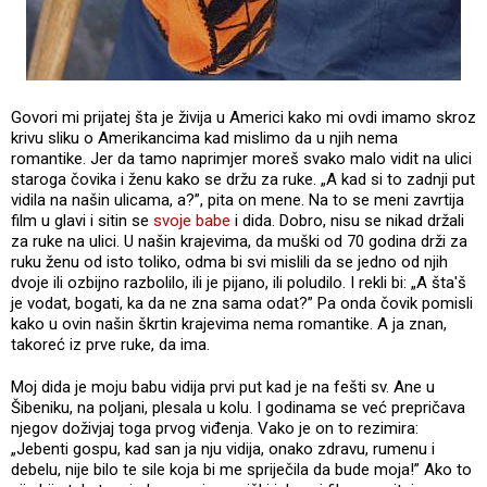
Govori mi prijatej šta je živija u Americi kako mi ovdi imamo skroz
krivu sliku o Amerikancima kad mislimo da u njih nema
romantike. Jer da tamo naprimjer moreš svako malo vidit na ulici
staroga čovika i ženu kako se držu za ruke. „A kad si to zadnji put
vidila na našin ulicama, a?”, pita on mene. Na to se meni zavrtija
film u glavi i sitin se
svoje babe
i dida. Dobro, nisu se nikad držali
za ruke na ulici. U našin krajevima, da muški od 70 godina drži za
ruku ženu od isto toliko, odma bi svi mislili da se jedno od njih
dvoje ili ozbijno razbolilo, ili je pijano, ili poludilo. I rekli bi: „A šta'š
je vodat, bogati, ka da ne zna sama odat?” Pa onda čovik pomisli
kako u ovin našin škrtin krajevima nema romantike. A ja znan,
takoreć iz prve ruke, da ima.
Moj dida je moju babu vidija prvi put kad je na fešti sv. Ane u
Šibeniku, na poljani, plesala u kolu. I godinama se već prepričava
njegov doživjaj toga prvog viđenja. Vako je on to rezimira:
„Jebenti gospu, kad san ja nju vidija, onako zdravu, rumenu i
debelu, nije bilo te sile koja bi me spriječila da bude moja!” Ako to