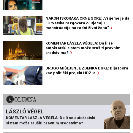
NAKON ISKORAKA CRNE GORE: „Vrijeme je da
i Hrvatska razgovara o utjecaju
menstruacije na radni život žena“
KOMENTAR LÁSZLA VÉGELA: Da li se
autokratski sistem može srušiti pravnim
sredstvima?
DRUGO MIŠLJENJE ZDENKA DUKE: Dijaspora
kao politički projekt HDZ-a
KOLUMNA
LÁSZLÓ VÉGEL
KOMENTAR LÁSZLA VÉGELA: Da li se autokratski
sistem može srušiti pravnim sredstvima?