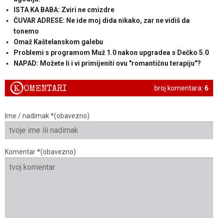
ISTA KA BABA: Zviri ne cmizdre
ČUVAR ADRESE: Ne ide moj dida nikako, zar ne vidiš da
tonemo
Omaž Kaštelanskom galebu
Problemi s programom Muž 1.0 nakon upgradea s Dečko 5.0
NAPAD: Možete li i vi primijeniti ovu "romantičnu terapiju"?
K
OMENTARI
broj komentara:
6
Ime / nadimak *(obavezno)
Komentar *(obavezno)