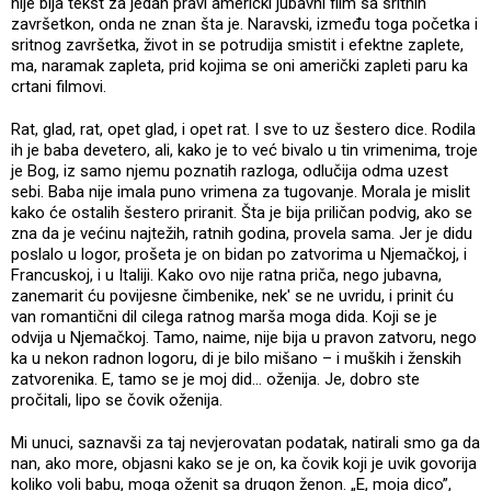
nije bija tekst za jedan pravi američki jubavni film sa sritnin
završetkon, onda ne znan šta je. Naravski, između toga početka i
sritnog završetka, život in se potrudija smistit i efektne zaplete,
ma, naramak zapleta, prid kojima se oni američki zapleti paru ka
crtani filmovi.
Rat, glad, rat, opet glad, i opet rat. I sve to uz šestero dice. Rodila
ih je baba devetero, ali, kako je to već bivalo u tin vrimenima, troje
je Bog, iz samo njemu poznatih razloga, odlučija odma uzest
sebi. Baba nije imala puno vrimena za tugovanje. Morala je mislit
kako će ostalih šestero priranit. Šta je bija priličan podvig, ako se
zna da je većinu najtežih, ratnih godina, provela sama. Jer je didu
poslalo u logor, prošeta je on bidan po zatvorima u Njemačkoj, i
Francuskoj, i u Italiji. Kako ovo nije ratna priča, nego jubavna,
zanemarit ću povijesne čimbenike, nek' se ne uvridu, i prinit ću
van romantični dil cilega ratnog marša moga dida. Koji se je
odvija u Njemačkoj. Tamo, naime, nije bija u pravon zatvoru, nego
ka u nekon radnon logoru, di je bilo mišano – i muških i ženskih
zatvorenika. E, tamo se je moj did... oženija. Je, dobro ste
pročitali, lipo se čovik oženija.
Mi unuci, saznavši za taj nevjerovatan podatak, natirali smo ga da
nan, ako more, objasni kako se je on, ka čovik koji je uvik govorija
koliko voli babu, moga oženit sa drugon ženon. „E, moja dico”,