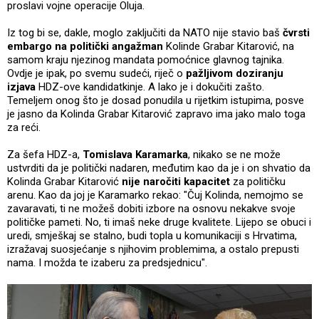
proslavi vojne operacije Oluja.
Iz tog bi se, dakle, moglo zaključiti da NATO nije stavio baš
čvrsti
embargo na politički angažman
Kolinde Grabar Kitarović, na
samom kraju njezinog mandata pomoćnice glavnog tajnika.
Ovdje je ipak, po svemu sudeći, riječ o
pažljivom doziranju
izjava
HDZ-ove kandidatkinje. A lako je i dokučiti zašto.
Temeljem onog što je dosad ponudila u rijetkim istupima, posve
je jasno da Kolinda Grabar Kitarović zapravo ima jako malo toga
za reći.
Za šefa HDZ-a,
Tomislava Karamarka
, nikako se ne može
ustvrditi da je politički nadaren, međutim kao da je i on shvatio da
Kolinda Grabar Kitarović
nije naročiti kapacitet
za političku
arenu. Kao da joj je Karamarko rekao: "Čuj Kolinda, nemojmo se
zavaravati, ti ne možeš dobiti izbore na osnovu nekakve svoje
političke pameti. No, ti imaš neke druge kvalitete. Lijepo se obuci i
uredi, smješkaj se stalno, budi topla u komunikaciji s Hrvatima,
izražavaj suosjećanje s njihovim problemima, a ostalo prepusti
nama. I možda te izaberu za predsjednicu".