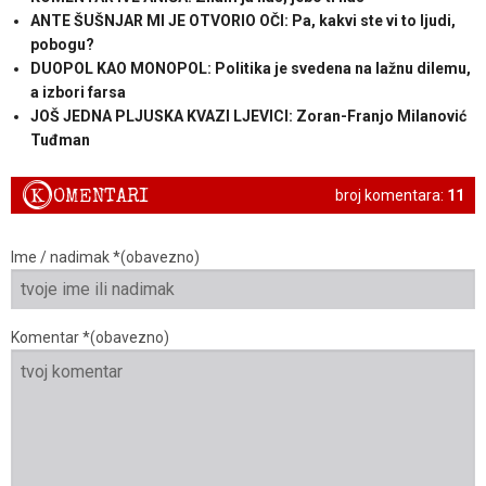
ANTE ŠUŠNJAR MI JE OTVORIO OČI: Pa, kakvi ste vi to ljudi,
pobogu?
DUOPOL KAO MONOPOL: Politika je svedena na lažnu dilemu,
a izbori farsa
JOŠ JEDNA PLJUSKA KVAZI LJEVICI: Zoran-Franjo Milanović
Tuđman
K
OMENTARI
broj komentara:
11
Ime / nadimak *(obavezno)
Komentar *(obavezno)