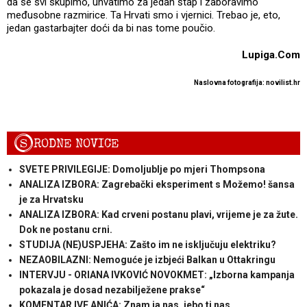
da se svi skupimo, uhvatimo za jedan štap i zaboravimo
međusobne razmirice. Ta Hrvati smo i vjernici. Trebao je, eto,
jedan gastarbajter doći da bi nas tome poučio.
Lupiga.Com
Naslovna fotografija: novilist.hr
S
RODNE NOVICE
SVETE PRIVILEGIJE: Domoljublje po mjeri Thompsona
ANALIZA IZBORA: Zagrebački eksperiment s Možemo! šansa
je za Hrvatsku
ANALIZA IZBORA: Kad crveni postanu plavi, vrijeme je za žute.
Dok ne postanu crni.
STUDIJA (NE)USPJEHA: Zašto im ne isključuju elektriku?
NEZAOBILAZNI: Nemoguće je izbjeći Balkan u Ottakringu
INTERVJU - ORIANA IVKOVIĆ NOVOKMET: „Izborna kampanja
pokazala je dosad nezabilježene prakse“
KOMENTAR IVE ANIĆA: Znam ja nas, jebo ti nas