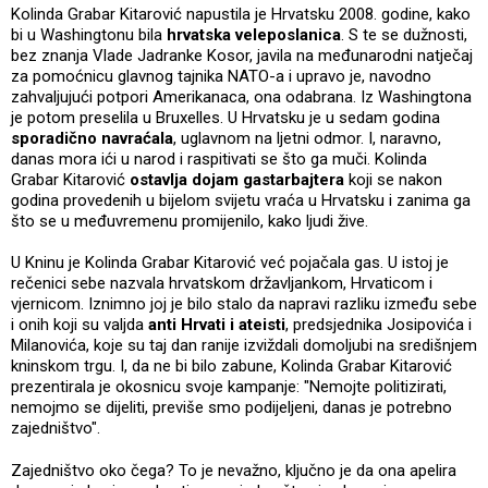
Kolinda Grabar Kitarović napustila je Hrvatsku 2008. godine, kako
bi u Washingtonu bila
hrvatska veleposlanica
. S te se dužnosti,
bez znanja Vlade Jadranke Kosor, javila na međunarodni natječaj
za pomoćnicu glavnog tajnika NATO-a i upravo je, navodno
zahvaljujući potpori Amerikanaca, ona odabrana. Iz Washingtona
je potom preselila u Bruxelles. U Hrvatsku je u sedam godina
sporadično navraćala
, uglavnom na ljetni odmor. I, naravno,
danas mora ići u narod i raspitivati se što ga muči. Kolinda
Grabar Kitarović
ostavlja dojam gastarbajtera
koji se nakon
godina provedenih u bijelom svijetu vraća u Hrvatsku i zanima ga
što se u međuvremenu promijenilo, kako ljudi žive.
U Kninu je Kolinda Grabar Kitarović već pojačala gas. U istoj je
rečenici sebe nazvala hrvatskom državljankom, Hrvaticom i
vjernicom. Iznimno joj je bilo stalo da napravi razliku između sebe
i onih koji su valjda
anti Hrvati i ateisti
, predsjednika Josipovića i
Milanovića, koje su taj dan ranije izviždali domoljubi na središnjem
kninskom trgu. I, da ne bi bilo zabune, Kolinda Grabar Kitarović
prezentirala je okosnicu svoje kampanje: "Nemojte politizirati,
nemojmo se dijeliti, previše smo podijeljeni, danas je potrebno
zajedništvo".
Zajedništvo oko čega? To je nevažno, ključno je da ona apelira