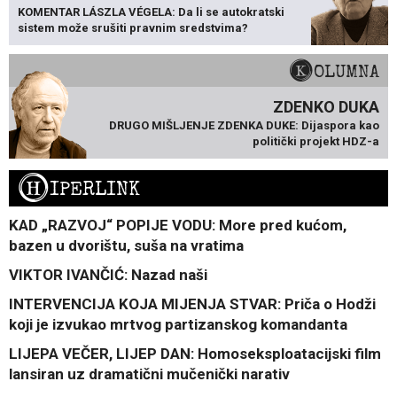
KOMENTAR LÁSZLA VÉGELA: Da li se autokratski
sistem može srušiti pravnim sredstvima?
KOLUMNA
ZDENKO DUKA
DRUGO MIŠLJENJE ZDENKA DUKE: Dijaspora kao
politički projekt HDZ-a
H
IPERLINK
KAD „RAZVOJ“ POPIJE VODU: More pred kućom,
bazen u dvorištu, suša na vratima
VIKTOR IVANČIĆ: Nazad naši
INTERVENCIJA KOJA MIJENJA STVAR: Priča o Hodži
koji je izvukao mrtvog partizanskog komandanta
LIJEPA VEČER, LIJEP DAN: Homoseksploatacijski film
lansiran uz dramatični mučenički narativ