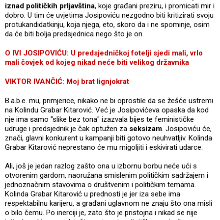
iznad političkih prljavština
, koje građani preziru, i promicati mir i
dobro. U tim će uvjetima Josipoviću nezgodno biti kritizirati svoju
protukandidatkinju, koja njega, eto, skoro da i ne spominje, osim
da će biti bolja predsjednica nego što je on.
O IVI JOSIPOVIĆU: U predsjedničkoj fotelji sjedi mali, vrlo
mali čovjek od kojeg nikad neće biti velikog državnika
VIKTOR IVANČIĆ: Moj brat lignjokrat
B.a.b.e. mu, primjerice, nikako ne bi oprostile da se žešće ustremi
na Kolindu Grabar Kitarović. Već je Josipovićeva opaska da kod
nje ima samo "slike bez tona" izazvala bijes te feminističke
udruge i predsjednik je čak optužen za
seksizam
. Josipoviću će,
znači, glavni konkurent u kampanji biti gotovo neuhvatljiv. Kolinda
Grabar Kitarović neprestano će mu migoljiti i eskivirati udarce.
Ali, još je jedan razlog zašto ona u izbornu borbu neće ući s
otvorenim gardom, naoružana smislenim političkim sadržajem i
jednoznačnim stavovima o društvenim i političkim temama.
Kolinda Grabar Kitarović u prednosti je jer iza sebe ima
respektabilnu karijeru, a građani uglavnom ne znaju što ona misli
o bilo čemu. Po inerciji je, zato što je pristojna i nikad se nije