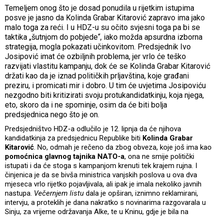
Temeljem onog što je dosad ponudila u rijetkim istupima
posve je jasno da Kolinda Grabar Kitarović zapravo ima jako
malo toga za reći. I u HDZ-u su očito svjesni toga pa bi se
taktika „šutnjom do pobjede“, iako možda apsurdna izborna
strategija, mogla pokazati učinkovitom. Predsjednik Ivo
Josipović imat će ozbiljnih problema, jer vrlo će teško
razvijati vlastitu kampanju, dok će se Kolinda Grabar Kitarović
držati kao da je iznad političkih prljavština, koje građani
preziru, i promicati mir i dobro. U tim će uvjetima Josipoviću
nezgodno biti kritizirati svoju protukandidatkinju, koja njega,
eto, skoro da i ne spominje, osim da će biti bolja
predsjednica nego što je on.
Predsjedništvo HDZ-a odlučilo je 12. lipnja da će njihova
kandidatkinja za predsjednicu Republike biti
Kolinda Grabar
Kitarović
. No, odmah je rečeno da zbog obveza, koje još ima kao
pomoćnica glavnog tajnika NATO-a
, ona ne smije politički
istupati i da će stoga s kampanjom krenuti tek krajem rujna. I
činjenica je da se bivša ministrica vanjskih poslova u ova dva
mjeseca vrlo rijetko pojavljivala, ali ipak je imala nekoliko javnih
nastupa.
Večernjem listu
dala je opširan, iznimno reklamirani,
intervju, a proteklih je dana nakratko s novinarima razgovarala u
Sinju, za vrijeme održavanja Alke, te u Kninu, gdje je bila na