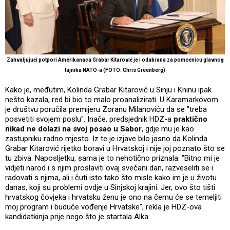
Zahvaljujući potpori Amerikanaca Grabar Kitarović je i odabrana za pomoćnicu glavnog
tajnika NATO-a (FOTO: Chris Greenberg)
Kako je, međutim, Kolinda Grabar Kitarović u Sinju i Kninu ipak
nešto kazala, red bi bio to malo proanalizirati. U Karamarkovom
je društvu poručila premijeru Zoranu Milanoviću da se "treba
posvetiti svojem poslu". Inače, predsjednik HDZ-a
praktično
nikad ne dolazi na svoj posao u Sabor
, gdje mu je kao
zastupniku radno mjesto. Iz te je izjave bilo jasno da Kolinda
Grabar Kitarović rijetko boravi u Hrvatskoj i nije joj poznato što se
tu zbiva. Naposljetku, sama je to nehotično priznala. "Bitno mi je
vidjeti narod i s njim proslaviti ovaj svečani dan, razveseliti se i
radovati s njima, ali i čuti isto tako što misle kako im je u životu
danas, koji su problemi ovdje u Sinjskoj krajini. Jer, ovo što tišti
hrvatskog čovjeka i hrvatsku ženu je ono na čemu će se temeljiti
moj program i buduće vođenje Hrvatske", rekla je HDZ-ova
kandidatkinja prije nego što je startala Alka.