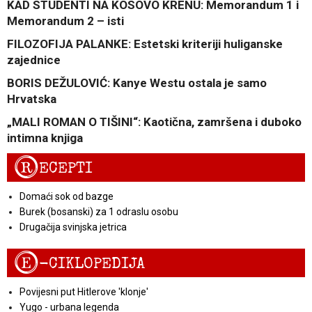
KAD STUDENTI NA KOSOVO KRENU: Memorandum 1 i
Memorandum 2 – isti
FILOZOFIJA PALANKE: Estetski kriteriji huliganske
zajednice
BORIS DEŽULOVIĆ: Kanye Westu ostala je samo
Hrvatska
„MALI ROMAN O TIŠINI“: Kaotična, zamršena i duboko
intimna knjiga
R
ECEPTI
Domaći sok od bazge
Burek (bosanski) za 1 odraslu osobu
Drugačija svinjska jetrica
E
-CIKLOPEDIJA
Povijesni put Hitlerove 'klonje'
Yugo - urbana legenda