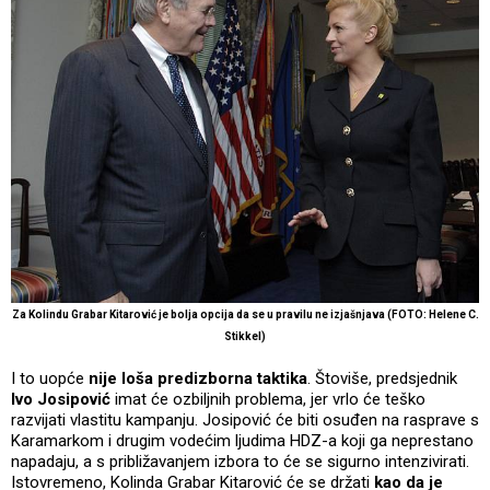
Za Kolindu Grabar Kitarović je bolja opcija da se u pravilu ne izjašnjava (FOTO: Helene C.
Stikkel)
I to uopće
nije loša predizborna taktika
. Štoviše, predsjednik
Ivo Josipović
imat će ozbiljnih problema, jer vrlo će teško
razvijati vlastitu kampanju. Josipović će biti osuđen na rasprave s
Karamarkom i drugim vodećim ljudima HDZ-a koji ga neprestano
napadaju, a s približavanjem izbora to će se sigurno intenzivirati.
Istovremeno, Kolinda Grabar Kitarović će se držati
kao da je