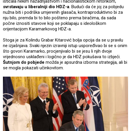
isticala nekim nazadnjaštvom i nacionalističkom retorikom,
svrstavaju u liberalniji dio HDZ-a
. Budući da će joj za pobjedu
nužna biti i podrška umjerenih glasača, kontraproduktivno bi za
nju bilo, premda bi to bilo pošteno prema biračima, da sada
počne iznositi stavove koji se poklapaju s ideološkom
orijentacijom Karamarkovog HDZ-a.
Stoga je za Kolindu Grabar Kitarović bolja opcija da se u pravilu
ne izjašnjava. Svaki njezin izravniji istup uspoređivao bi se s onim
što govori Karamarko, procjenjivalo bi se jesu li njih dvoje
vrijednosno usklađeni i logično je da HDZ pokušava to izbjeći.
Šutnjom do pobjede
možda je apsurdna izborna strategija, ali bi
se mogla pokazati učinkovitom.