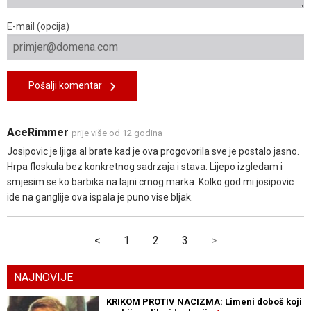
E-mail (opcija)
Pošalji komentar
AceRimmer
prije više od 12 godina
Josipovic je ljiga al brate kad je ova progovorila sve je postalo jasno.
Hrpa floskula bez konkretnog sadrzaja i stava. Lijepo izgledam i
smjesim se ko barbika na lajni crnog marka. Kolko god mi josipovic
ide na ganglije ova ispala je puno vise bljak.
<
1
2
3
>
NAJNOVIJE
KRIKOM PROTIV NACIZMA: Limeni doboš koji