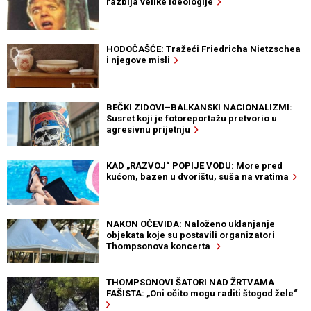
razbija velike ideologije
HODOČAŠĆE: Tražeći Friedricha Nietzschea
i njegove misli
BEČKI ZIDOVI–BALKANSKI NACIONALIZMI:
Susret koji je fotoreportažu pretvorio u
agresivnu prijetnju
KAD „RAZVOJ“ POPIJE VODU: More pred
kućom, bazen u dvorištu, suša na vratima
NAKON OČEVIDA: Naloženo uklanjanje
objekata koje su postavili organizatori
Thompsonova koncerta
THOMPSONOVI ŠATORI NAD ŽRTVAMA
FAŠISTA: „Oni očito mogu raditi štogod žele“