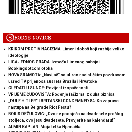
S
RODNE NOVICE
KRIKOM PROTIV NACIZMA: Limeni doboš koji razbija velike
ideologije
LICA JEDNOG GRADA: Između Limenog bubnja i
Bookingdotcom otoka
NOVA SRAMOTA: „Navijač“ salutirao nacističkim pozdravom
usred TV prijenosa susreta Brazila i Hrvatske
GLEDATI U SUNCE: Povijest izopačenosti
VRIJEME ČUDOVIŠTA: Rođenje fašizma iz duha biznisa
„DULE HITLER“ I BRITANSKI CONDEMNED 84: Ko zapravo
nastupa na Belgrade Riot Festu?
BORIS DEŽULOVIĆ: „Ovo ne podsjeća na dvadesete prošlog
stoljeća, ovo jesu dvadesete. Provjerite na kalendaru!“
ALMIN KAPLAN: Moja tetka Njemačka