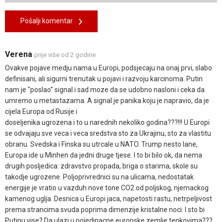
Pošalji komentar
Verena
prije više od 2 godine
Ovakve pojave medju nama u Europi, podsjecaju na onaj prvi, slabo
definisani, ali sigurni trenutak u pojavi i razvoju karcinoma. Putin
nam je "poslao" signal i sad moze da se udobno nasloni i ceka da
umremo u metastazama. A signal je panika koju je napravio, da je
cijela Europa od Rusije i
doseljenika ugrozena i to u narednih nekoliko godina???!!! U Europi
se odvajaju sve veca i veca sredstva sto za Ukrajinu, sto za vlastitu
obranu. Svedska i Finska su utrcale u NATO. Trump nesto lane,
Europa ide u Minhen da jedni druge tjese. I to bi bilo ok, da nema
drugih posljedica: zdravstvo propada, briga o starima, skole su
takodje ugrozene. Poljoprivrednici su na ulicama, nedostatak
energije je vratio u vazduh nove tone CO2 od poljskog, njemackog
kamenog uglja. Desnica u Europi jaca, napetosti rastu, netrpeljivost
prema strancima svuda poprima dimenzije kristalne noci. I sto bi
Putinu vise? Da ulazi u pojedinacne europske zemlje tenkovima???