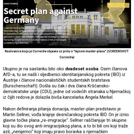
Naslovnica koju je Correctiv objavio uz priču o "tajnom master-planu" (SCREENSHOT:
Correctiv)
Ukupno je na sastanku bilo oko
dvadeset osoba
. Osim članova
AfD-a, tu se našli i sljedbenici identitarijanskog pokreta (IBÖ) iz
Austrije i članovi nacionalističkih studentskih bratstava
(Burschenschaft). Došla su čak i dva člana Kršćansko-
demokratske unije (CDU), jedne od vodećih stranaka u Njemačkoj
iz čijih redova je dolazila bivša kancelarka Angela Merkel.
Nakon definiranja pitanja donacija, master-plan predstavio je
Martin Sellner, vođa krajnje desničarskog pokreta IBÖ. On je iznio
glavne točke plana „re-imigracije“. Sellner raščlanjuje tri skupine
koji su dio ovog anti-imigracijskog plana, a to bi bili oni koji traže
azil, „nenijemci“ koji imaju pravo boravka s njemačkim