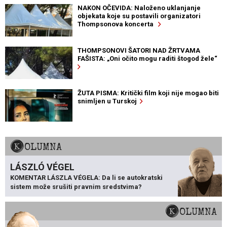
NAKON OČEVIDA: Naloženo uklanjanje
objekata koje su postavili organizatori
Thompsonova koncerta
THOMPSONOVI ŠATORI NAD ŽRTVAMA
FAŠISTA: „Oni očito mogu raditi štogod žele“
ŽUTA PISMA: Kritički film koji nije mogao biti
snimljen u Turskoj
KOLUMNA
LÁSZLÓ VÉGEL
KOMENTAR LÁSZLA VÉGELA: Da li se autokratski
sistem može srušiti pravnim sredstvima?
KOLUMNA