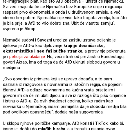
re-imigracijski plan, kao što AfD obećava – uništit će Njemačku.
Svi već znaju da će se Njemačka bez Europske unije i migracija
raspasti prvo ekonomski, a onda i u društvenom smislu, a već
idemo tim putem. Njemačka nije više tako bogata zemlja, kao što
je bila prije, a AfD to vrlo dobro zna. Ubit će vlastitu zemlju“,
uvjerena je Akrap.
Njemački sudovi i Savezni ured za zaštitu ustava ocijenio je
djelovanje AfD-a kao djelovanje
krajnje desničarske,
ekstremističke i neo-fašističke stranke
, a protiv nje pokrenuta
je i
peticija za ukidanje
. No, veći strah od prevlasti u Bundestagu,
govori Akrap, ima od toga da će AfD ukinuti slobodu govora u
medijima.
„Ovo govorim iz primjera koji se upravo događa, a to sam
saznala iz razgovora s novinarima iz istočnih regija, da pojedini
članovi AfD-a odlaze novinarima na kućna vrata, prijete im i
govore im da će im ubiti djecu, a sve iz razloga što pišu činjenice
i istinu o AfD-u. Za ovih dvadeset godina, koliko radim kao
novinarka u Njemačkoj, nisam primijetila da je sloboda medija bila
pod ovolikom opasnošću“, dodaje naša sugovornica.
U sklopu njihove političke kampanje, AfD koristi i TikTok, kako bi,
jasno je, došli i do
mlađih birača
, a u trenutku pisanja ovog