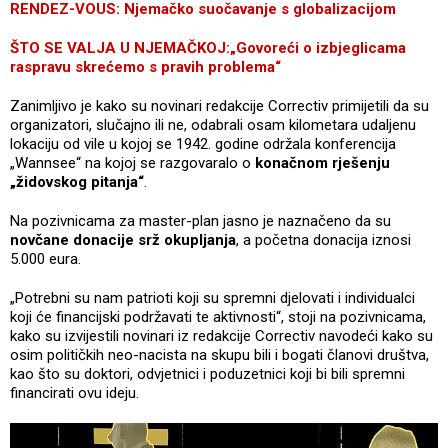
RENDEZ-VOUS: Njemačko suočavanje s globalizacijom
ŠTO SE VALJA U NJEMAČKOJ:„Govoreći o izbjeglicama
raspravu skrećemo s pravih problema“
Zanimljivo je kako su novinari redakcije Correctiv primijetili da su
organizatori, slučajno ili ne, odabrali osam kilometara udaljenu
lokaciju od vile u kojoj se 1942. godine održala konferencija
„Wannsee“ na kojoj se razgovaralo o
konačnom rješenju
„židovskog pitanja“
.
Na pozivnicama za master-plan jasno je naznačeno da su
novčane donacije srž okupljanja
, a početna donacija iznosi
5.000 eura.
„Potrebni su nam patrioti koji su spremni djelovati i individualci
koji će financijski podržavati te aktivnosti“, stoji na pozivnicama,
kako su izvijestili novinari iz redakcije Correctiv navodeći kako su
osim političkih neo-nacista na skupu bili i bogati članovi društva,
kao što su doktori, odvjetnici i poduzetnici koji bi bili spremni
financirati ovu ideju.