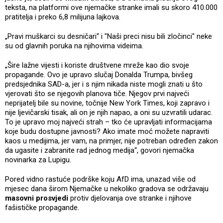
teksta, na platformi ove njemačke stranke imali su skoro 410.000
pratitelja i preko 6,8 milijuna lajkova.
„Pravi muškarci su desničari“ i "Naši preci nisu bili zločinci" neke
su od glavnih poruka na njihovima videima.
„Šire lažne vijesti i koriste društvene mreže kao dio svoje
propagande. Ovo je upravo slučaj Donalda Trumpa, bivšeg
predsjednika SAD-a, jer i s njim nikada niste mogli znati u što
vjerovati što se njegovih planova tiče. Njegov prvi najveći
neprijatelj bile su novine, točnije New York Times, koji zapravo i
nije ljevičarski tisak, ali on je njih napao, a oni su uzvratili udarac.
To je upravo moj najveći strah – tko će upravljati informacijama
koje budu dostupne javnosti? Ako imate moć možete napraviti
kaos u medijima, jer vam, na primjer, nije potreban određen zakon
da ugasite i zabranite rad jednog medija“, govori njemačka
novinarka za Lupigu.
Pored vidno rastuće podrške koju AfD ima, unazad više od
mjesec dana širom Njemačke u nekoliko gradova se održavaju
masovni prosvjedi
protiv djelovanja ove stranke i njihove
fašističke propagande.