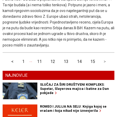
Ta nije budala (a i nema toliko tenkova). Potpuno je jasno i meni, a
kamoli njegovim sociolozima da je ovo najelegantniji put da se u
donedavno zdravo tkivo Z. Europe ubaci strah, netolerancija,
pogresne ljudske vrijednosti. Pojednostavljeno receno, cijela Europa
je na putu da bude kao recimo Srbija danas.Ili BiH. Kazem na putu, ali
ovakvi procesi kad se jednom ugrade u tkivo drustva, skoro ih je
nemoguce eliminirati. A jos nitko nije ni primjetio, da ne kazem -
poceo misliti o zaustavljanju.
…
<
1
11
12
13
14
15
>
NAJNOVIJE
SLUČAJ ZA ŠIRI DRUŠTVENI KOMPLEKS:
Supetar, Slayerova majica i batine za Dan
pobjede
ROMEO I JULIJA NA SELU: Knjiga kojoj se
vraćam i koja nikad nije iznevjerila