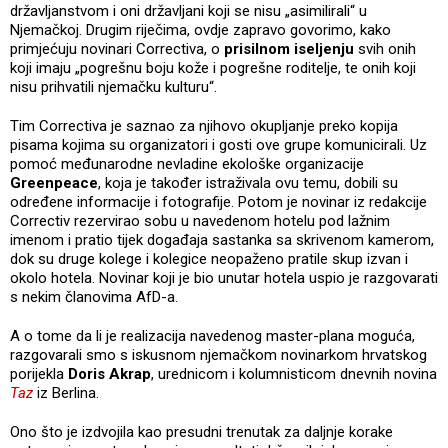
državljanstvom i oni državljani koji se nisu „asimilirali“ u
Njemačkoj. Drugim riječima, ovdje zapravo govorimo, kako
primjećuju novinari Correctiva, o
prisilnom iseljenju
svih onih
koji imaju „pogrešnu boju kože i pogrešne roditelje, te onih koji
nisu prihvatili njemačku kulturu“.
Tim Correctiva je saznao za njihovo okupljanje preko kopija
pisama kojima su organizatori i gosti ove grupe komunicirali. Uz
pomoć međunarodne nevladine ekološke organizacije
Greenpeace
, koja je također istraživala ovu temu, dobili su
određene informacije i fotografije. Potom je novinar iz redakcije
Correctiv rezervirao sobu u navedenom hotelu pod lažnim
imenom i pratio tijek događaja sastanka sa skrivenom kamerom,
dok su druge kolege i kolegice neopaženo pratile skup izvan i
okolo hotela. Novinar koji je bio unutar hotela uspio je razgovarati
s nekim članovima AfD-a.
A o tome da li je realizacija navedenog master-plana moguća,
razgovarali smo s iskusnom njemačkom novinarkom hrvatskog
porijekla
Doris Akrap
, urednicom i kolumnisticom dnevnih novina
Taz
iz Berlina.
Ono što je izdvojila kao presudni trenutak za daljnje korake