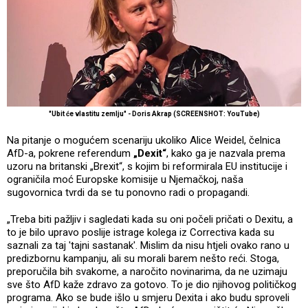
"Ubit će vlastitu zemlju" - Doris Akrap (SCREENSHOT: YouTube)
Na pitanje o mogućem scenariju ukoliko Alice Weidel, čelnica
AfD-a, pokrene referendum
„Dexit“
, kako ga je nazvala prema
uzoru na britanski „Brexit“, s kojim bi reformirala EU institucije i
ograničila moć Europske komisije u Njemačkoj, naša
sugovornica tvrdi da se tu ponovno radi o propagandi.
„Treba biti pažljiv i sagledati kada su oni počeli pričati o Dexitu, a
to je bilo upravo poslije istrage kolega iz Correctiva kada su
saznali za taj 'tajni sastanak'. Mislim da nisu htjeli ovako rano u
predizbornu kampanju, ali su morali barem nešto reći. Stoga,
preporučila bih svakome, a naročito novinarima, da ne uzimaju
sve što AfD kaže zdravo za gotovo. To je dio njihovog političkog
programa. Ako se bude išlo u smjeru Dexita i ako budu sproveli