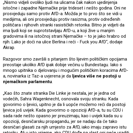
„Nismo vidjeli ovoliko ljudi na ulicama čak nakon ujedinjenja
istočne i zapadne Njemačke prije trideset i nešto godina. Oni ne
prosvjeduju samo protiv AfD-a. Možda je to prvo što se vidi u
medijima, ali oni prosvjeduju protiv rasizma, protiv određenih
političara i njihovih stranki rasističkih retorika. Bitno je vidjeti da
ima ljudi koji se suprotstavljaju AfD-u, a koji žive u manjim
gradovima ili na istočnoj strani Njemačke – to je jako hrabro od
njih. Lako je doći na ulice Berlina i reći - Fuck you AfD“, dodaje
Akrap.
Razgovor smo završili s pitanjem što lijevim političkim opcijama
preostaje ukoliko AfD ipak dobije većinu u Bundestagu. Iako s
mnogo upitnika o djelovanju i mogućim političkim koracima AfD-
a, novinarka iz Taz-a uvjerena je da
ljevica više ne postoji u
njemačkom parlamentu
.
„Kao što znate stranka Die Linke je nestala, jer je jedna od
vodećih, Sahra Wagenknecht, osnovala svoju stranku. Kada
govorimo o ljevici, upitno je da li uopće možemo reći da postoji
ljevica još uvijek. Kada govorimo o opoziciji AfD-a, tu su CDU i
sada rade nešto opasno jer preuzimaju, kao i uvijek kada su u
opoziciji, desničarsku propagandu, jer se nadaju da će tako
desničari glasati za njih umjesto za AfD, iako imaju zapravo istu
retoriku. Ali u isto vrijeme, ako CDU dođe na vlast oni neće uraditi