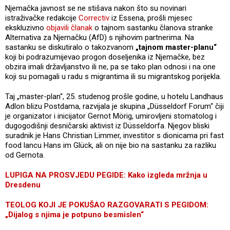
Njemačka javnost se ne stišava nakon što su novinari
istraživačke redakcije
Correctiv
iz Essena, prošli mjesec
ekskluzivno
objavili članak
o tajnom sastanku članova stranke
Alternativa za Njemačku (AfD) s njihovim partnerima. Na
sastanku se diskutiralo o takozvanom
„tajnom master-planu“
koji bi podrazumijevao progon doseljenika iz Njemačke, bez
obzira imali državljanstvo ili ne, pa se tako plan odnosi i na one
koji su pomagali u radu s migrantima ili su migrantskog porijekla.
Taj „master-plan“, 25. studenog prošle godine, u hotelu Landhaus
Adlon blizu Postdama, razvijala je skupina „Düsseldorf Forum“ čiji
je organizator i inicijator Gernot Mörig, umirovljeni stomatolog i
dugogodišnji desničarski aktivist iz Düsseldorfa. Njegov bliski
suradnik je Hans Christian Limmer, investitor s dionicama pri fast
food lancu Hans im Glück, ali on nije bio na sastanku za razliku
od Gernota.
LUPIGA NA PROSVJEDU PEGIDE: Kako izgleda mržnja u
Dresdenu
TEOLOG KOJI JE POKUŠAO RAZGOVARATI S PEGIDOM:
„Dijalog s njima je potpuno besmislen“