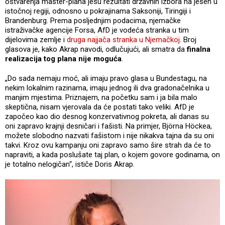
ostvarenja master-plana jesu rezultati državnih izbora na jesen u
istočnoj regiji, odnosno u pokrajinama Saksoniji, Tiringiji i
Brandenburg. Prema posljednjim podacima, njemačke
istraživačke agencije Forsa, AfD je vodeća stranka u tim
dijelovima zemlje i
druga najjača stranka u Njemačkoj
. Broj
glasova je, kako Akrap navodi, odlučujući, ali smatra da
finalna
realizacija tog plana nije moguća
.
„Do sada nemaju moć, ali imaju pravo glasa u Bundestagu, na
nekim lokalnim razinama, imaju jednog ili dva gradonačelnika u
manjim mjestima. Priznajem, na početku sam i ja bila malo
skeptična, nisam vjerovala da će postati tako veliki. AfD je
započeo kao dio desnog konzervativnog pokreta, ali danas su
oni zapravo krajnji desničari i fašisti. Na primjer, Björna Höckea,
možete slobodno nazvati fašistom i nije nikakva tajna da su oni
takvi. Kroz ovu kampanju oni zapravo samo šire strah da će to
napraviti, a kada poslušate taj plan, o kojem govore godinama, on
je totalno nelogičan“, ističe Doris Akrap.