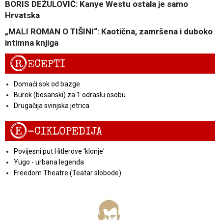
BORIS DEŽULOVIĆ: Kanye Westu ostala je samo
Hrvatska
„MALI ROMAN O TIŠINI“: Kaotična, zamršena i duboko
intimna knjiga
R
ECEPTI
Domaći sok od bazge
Burek (bosanski) za 1 odraslu osobu
Drugačija svinjska jetrica
E
-CIKLOPEDIJA
Povijesni put Hitlerove 'klonje'
Yugo - urbana legenda
Freedom Theatre (Teatar slobode)