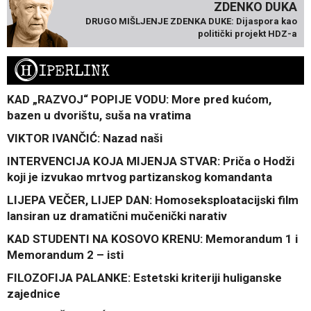
ZDENKO DUKA
DRUGO MIŠLJENJE ZDENKA DUKE: Dijaspora kao
politički projekt HDZ-a
H
IPERLINK
KAD „RAZVOJ“ POPIJE VODU: More pred kućom,
bazen u dvorištu, suša na vratima
VIKTOR IVANČIĆ: Nazad naši
INTERVENCIJA KOJA MIJENJA STVAR: Priča o Hodži
koji je izvukao mrtvog partizanskog komandanta
LIJEPA VEČER, LIJEP DAN: Homoseksploatacijski film
lansiran uz dramatični mučenički narativ
KAD STUDENTI NA KOSOVO KRENU: Memorandum 1 i
Memorandum 2 – isti
FILOZOFIJA PALANKE: Estetski kriteriji huliganske
zajednice