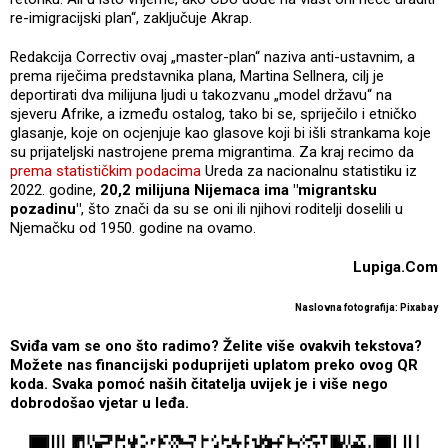
re-imigracijski plan“, zaključuje Akrap.
Redakcija Correctiv ovaj „master-plan“ naziva anti-ustavnim, a
prema riječima predstavnika plana, Martina Sellnera, cilj je
deportirati dva milijuna ljudi u takozvanu „model državu“ na
sjeveru Afrike, a između ostalog, tako bi se, spriječilo i etničko
glasanje, koje on ocjenjuje kao glasove koji bi išli strankama koje
su prijateljski nastrojene prema migrantima. Za kraj recimo da
prema statističkim podacima
Ureda za nacionalnu statistiku iz
2022. godine,
20,2 milijuna Nijemaca ima "migrantsku
pozadinu"
, što znači da su se oni ili njihovi roditelji doselili u
Njemačku od 1950. godine na ovamo.
Lupiga.Com
Naslovna fotografija: Pixabay
Sviđa vam se ono što radimo? Želite više ovakvih tekstova?
Možete nas financijski poduprijeti uplatom preko ovog QR
koda. Svaka pomoć naših čitatelja uvijek je i više nego
dobrodošao vjetar u leđa.