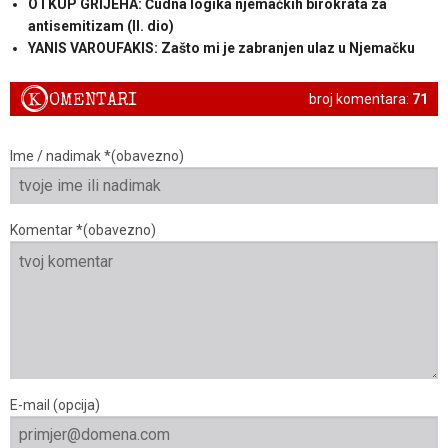
OTKUP GRIJEHA: Čudna logika njemačkih birokrata za
antisemitizam (II. dio)
YANIS VAROUFAKIS: Zašto mi je zabranjen ulaz u Njemačku
K
OMENTARI
broj komentara:
71
Ime / nadimak *(obavezno)
Komentar *(obavezno)
E-mail (opcija)