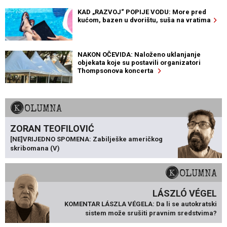
KAD „RAZVOJ“ POPIJE VODU: More pred
kućom, bazen u dvorištu, suša na vratima
NAKON OČEVIDA: Naloženo uklanjanje
objekata koje su postavili organizatori
Thompsonova koncerta
KOLUMNA
ZORAN TEOFILOVIĆ
[NE]VRIJEDNO SPOMENA: Zabilješke američkog
skribomana (V)
KOLUMNA
LÁSZLÓ VÉGEL
KOMENTAR LÁSZLA VÉGELA: Da li se autokratski
sistem može srušiti pravnim sredstvima?