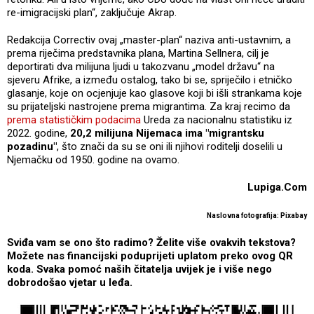
re-imigracijski plan“, zaključuje Akrap.
Redakcija Correctiv ovaj „master-plan“ naziva anti-ustavnim, a
prema riječima predstavnika plana, Martina Sellnera, cilj je
deportirati dva milijuna ljudi u takozvanu „model državu“ na
sjeveru Afrike, a između ostalog, tako bi se, spriječilo i etničko
glasanje, koje on ocjenjuje kao glasove koji bi išli strankama koje
su prijateljski nastrojene prema migrantima. Za kraj recimo da
prema statističkim podacima
Ureda za nacionalnu statistiku iz
2022. godine,
20,2 milijuna Nijemaca ima "migrantsku
pozadinu"
, što znači da su se oni ili njihovi roditelji doselili u
Njemačku od 1950. godine na ovamo.
Lupiga.Com
Naslovna fotografija: Pixabay
Sviđa vam se ono što radimo? Želite više ovakvih tekstova?
Možete nas financijski poduprijeti uplatom preko ovog QR
koda. Svaka pomoć naših čitatelja uvijek je i više nego
dobrodošao vjetar u leđa.