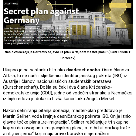
Naslovnica koju je Correctiv objavio uz priču o "tajnom master-planu" (SCREENSHOT:
Correctiv)
Ukupno je na sastanku bilo oko
dvadeset osoba
. Osim članova
AfD-a, tu se našli i sljedbenici identitarijanskog pokreta (IBÖ) iz
Austrije i članovi nacionalističkih studentskih bratstava
(Burschenschaft). Došla su čak i dva člana Kršćansko-
demokratske unije (CDU), jedne od vodećih stranaka u Njemačkoj
iz čijih redova je dolazila bivša kancelarka Angela Merkel.
Nakon definiranja pitanja donacija, master-plan predstavio je
Martin Sellner, vođa krajnje desničarskog pokreta IBÖ. On je iznio
glavne točke plana „re-imigracije“. Sellner raščlanjuje tri skupine
koji su dio ovog anti-imigracijskog plana, a to bi bili oni koji traže
azil, „nenijemci“ koji imaju pravo boravka s njemačkim