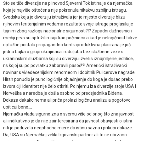
Što se tiče diverzije na plinovod Sjeverni Tok istina je da njemačka
koja je najviše oštećena nije pokrenula nikakvu ozbiljnu istragu.
Švedska koja je diverziju istraživala jer je mjesto diverzije blizu
njihovim teritorijalnim vodama rezultate svoje istrage proglasila je
tajnim zbog razlogs nacionalne sigurnosti?!? Zapadni dužnosnici i
mediji prvo su optužili rusiju kao počinioca a kad je nelogičnost takve
optužbe postala propagandno kontraproduktivna plasirana je još
jedna bajka o grupi ukrajinaca, rodoljuba bez službene veze s
ukraninskim službama koji su diverziju izveli s iznajmljene jedrilice,
ns kojoj su po povratku zaboravili pasoš!?! Američki istraživački
novinar s višedecenijskim renomeom i dobitnik Pulicerove nagrade
Hirsh ponudio je puno logičnije objašnjenje do koga je došao preko
izvora čiji identitet nije želo otkriti. Po njemu iza diverzije stoje USA i
Norveška a naredba je došla osobno od predsjednika Bidena.
Dokaza dakako nema ali priča prolazi logičnu analizu a pogotovo
upit cui bono....
Njemačka vlada sigurno zna o svemu više od onog što zna javnost
ali indikativno je da nije zainteresirana da javnost obavjesti o istini
niti je poduzela neophodne mjere da istinu sazna i prikupi dokaze.
Da, USA su Njemačkoj veliki trgovinski partner ali to se ubrzano