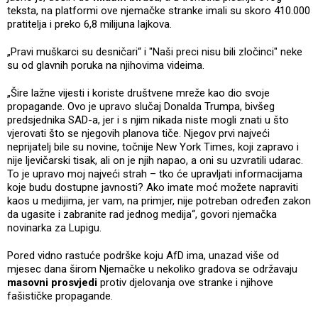
teksta, na platformi ove njemačke stranke imali su skoro 410.000
pratitelja i preko 6,8 milijuna lajkova.
„Pravi muškarci su desničari“ i "Naši preci nisu bili zločinci" neke
su od glavnih poruka na njihovima videima.
„Šire lažne vijesti i koriste društvene mreže kao dio svoje
propagande. Ovo je upravo slučaj Donalda Trumpa, bivšeg
predsjednika SAD-a, jer i s njim nikada niste mogli znati u što
vjerovati što se njegovih planova tiče. Njegov prvi najveći
neprijatelj bile su novine, točnije New York Times, koji zapravo i
nije ljevičarski tisak, ali on je njih napao, a oni su uzvratili udarac.
To je upravo moj najveći strah – tko će upravljati informacijama
koje budu dostupne javnosti? Ako imate moć možete napraviti
kaos u medijima, jer vam, na primjer, nije potreban određen zakon
da ugasite i zabranite rad jednog medija“, govori njemačka
novinarka za Lupigu.
Pored vidno rastuće podrške koju AfD ima, unazad više od
mjesec dana širom Njemačke u nekoliko gradova se održavaju
masovni prosvjedi
protiv djelovanja ove stranke i njihove
fašističke propagande.