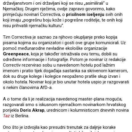
državljanstvom i oni državljani koji se nisu „asimilirali“ u
Njemačkoj. Drugim riječima, ovdje zapravo govorimo, kako
primjećuju novinari Correctiva, o
prisilnom iseljenju
svih onih
koji imaju „pogrešnu boju kože i pogrešne roditelje, te onih koji
nisu prihvatili njemačku kulturu“.
Tim Correctiva je saznao za njihovo okupljanje preko kopija
pisama kojima su organizatori i gosti ove grupe komunicirali. Uz
pomoć međunarodne nevladine ekološke organizacije
Greenpeace
, koja je također istraživala ovu temu, dobili su
određene informacije i fotografije. Potom je novinar iz redakcije
Correctiv rezervirao sobu u navedenom hotelu pod lažnim
imenom i pratio tijek događaja sastanka sa skrivenom kamerom,
dok su druge kolege i kolegice neopaženo pratile skup izvan i
okolo hotela. Novinar koji je bio unutar hotela uspio je razgovarati
s nekim članovima AfD-a.
A o tome da li je realizacija navedenog master-plana moguća,
razgovarali smo s iskusnom njemačkom novinarkom hrvatskog
porijekla
Doris Akrap
, urednicom i kolumnisticom dnevnih novina
Taz
iz Berlina.
Ono što je izdvojila kao presudni trenutak za daljnje korake