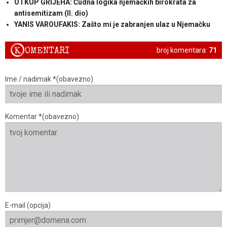
OTKUP GRIJEHA: Čudna logika njemačkih birokrata za
antisemitizam (II. dio)
YANIS VAROUFAKIS: Zašto mi je zabranjen ulaz u Njemačku
K
OMENTARI
broj komentara:
71
Ime / nadimak *(obavezno)
Komentar *(obavezno)
E-mail (opcija)