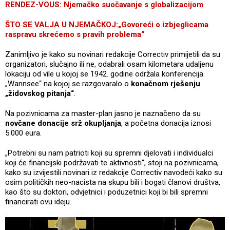
RENDEZ-VOUS: Njemačko suočavanje s globalizacijom
ŠTO SE VALJA U NJEMAČKOJ:„Govoreći o izbjeglicama
raspravu skrećemo s pravih problema“
Zanimljivo je kako su novinari redakcije Correctiv primijetili da su
organizatori, slučajno ili ne, odabrali osam kilometara udaljenu
lokaciju od vile u kojoj se 1942. godine održala konferencija
„Wannsee“ na kojoj se razgovaralo o
konačnom rješenju
„židovskog pitanja“
.
Na pozivnicama za master-plan jasno je naznačeno da su
novčane donacije srž okupljanja
, a početna donacija iznosi
5.000 eura.
„Potrebni su nam patrioti koji su spremni djelovati i individualci
koji će financijski podržavati te aktivnosti“, stoji na pozivnicama,
kako su izvijestili novinari iz redakcije Correctiv navodeći kako su
osim političkih neo-nacista na skupu bili i bogati članovi društva,
kao što su doktori, odvjetnici i poduzetnici koji bi bili spremni
financirati ovu ideju.