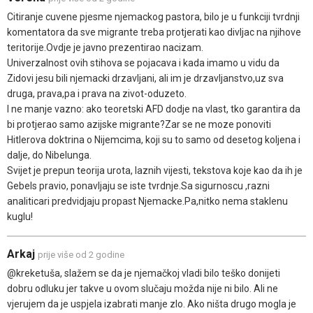
Citiranje cuvene pjesme njemackog pastora, bilo je u funkciji tvrdnji
komentatora da sve migrante treba protjerati kao divljac na njihove
teritorije.Ovdje je javno prezentirao nacizam.
Univerzalnost ovih stihova se pojacava i kada imamo u vidu da
Zidovi jesu bili njemacki drzavljani, ali im je drzavljanstvo,uz sva
druga, prava,pa i prava na zivot-oduzeto.
I ne manje vazno: ako teoretski AFD dodje na vlast, tko garantira da
bi protjerao samo azijske migrante?Zar se ne moze ponoviti
Hitlerova doktrina o Nijemcima, koji su to samo od desetog koljena i
dalje, do Nibelunga.
Svijet je prepun teorija urota, laznih vijesti, tekstova koje kao da ih je
Gebels pravio, ponavljaju se iste tvrdnje.Sa sigurnoscu ,razni
analiticari predvidjaju propast Njemacke.Pa,nitko nema staklenu
kuglu!
Arkaj
prije više od 2 godine
@kreketuša, slažem se da je njemačkoj vladi bilo teško donijeti
dobru odluku jer takve u ovom slučaju možda nije ni bilo. Ali ne
vjerujem da je uspjela izabrati manje zlo. Ako ništa drugo mogla je