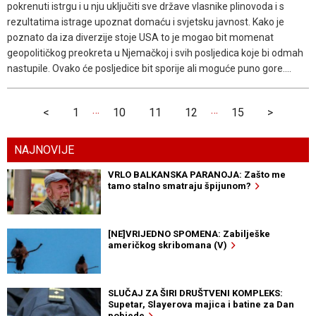
pokrenuti istrgu i u nju uključiti sve države vlasnike plinovoda i s
rezultatima istrage upoznat domaću i svjetsku javnost. Kako je
poznato da iza diverzije stoje USA to je mogao bit momenat
geopolitičkog preokreta u Njemačkoj i svih posljedica koje bi odmah
nastupile. Ovako će posljedice bit sporije ali moguće puno gore....
…
…
<
1
10
11
12
15
>
NAJNOVIJE
VRLO BALKANSKA PARANOJA: Zašto me
tamo stalno smatraju špijunom?
[NE]VRIJEDNO SPOMENA: Zabilješke
američkog skribomana (V)
SLUČAJ ZA ŠIRI DRUŠTVENI KOMPLEKS:
Supetar, Slayerova majica i batine za Dan
pobjede