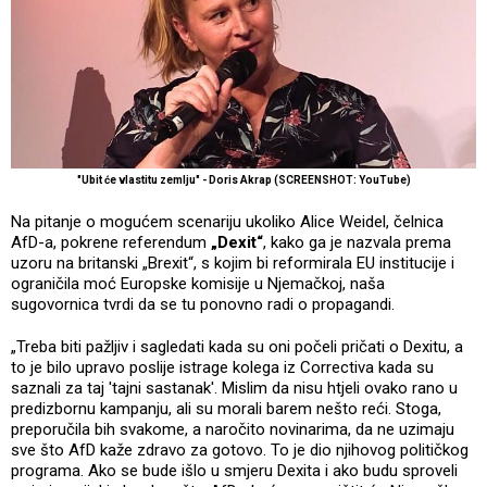
"Ubit će vlastitu zemlju" - Doris Akrap (SCREENSHOT: YouTube)
Na pitanje o mogućem scenariju ukoliko Alice Weidel, čelnica
AfD-a, pokrene referendum
„Dexit“
, kako ga je nazvala prema
uzoru na britanski „Brexit“, s kojim bi reformirala EU institucije i
ograničila moć Europske komisije u Njemačkoj, naša
sugovornica tvrdi da se tu ponovno radi o propagandi.
„Treba biti pažljiv i sagledati kada su oni počeli pričati o Dexitu, a
to je bilo upravo poslije istrage kolega iz Correctiva kada su
saznali za taj 'tajni sastanak'. Mislim da nisu htjeli ovako rano u
predizbornu kampanju, ali su morali barem nešto reći. Stoga,
preporučila bih svakome, a naročito novinarima, da ne uzimaju
sve što AfD kaže zdravo za gotovo. To je dio njihovog političkog
programa. Ako se bude išlo u smjeru Dexita i ako budu sproveli