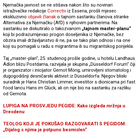
Njemačka javnost se ne stišava nakon što su novinari
istraživačke redakcije
Correctiv
iz Essena, prošli mjesec
ekskluzivno
objavili članak
o tajnom sastanku članova stranke
Alternativa za Njemačku (AfD) s njihovim partnerima. Na
sastanku se diskutiralo o takozvanom
„tajnom master-planu“
koji bi podrazumijevao progon doseljenika iz Njemačke, bez
obzira imali državljanstvo ili ne, pa se tako plan odnosi i na one
koji su pomagali u radu s migrantima ili su migrantskog porijekla.
Taj „master-plan“, 25. studenog prošle godine, u hotelu Landhaus
Adlon blizu Postdama, razvijala je skupina „Düsseldorf Forum“ čiji
je organizator i inicijator Gernot Mörig, umirovljeni stomatolog i
dugogodišnji desničarski aktivist iz Düsseldorfa. Njegov bliski
suradnik je Hans Christian Limmer, investitor s dionicama pri fast
food lancu Hans im Glück, ali on nije bio na sastanku za razliku
od Gernota.
LUPIGA NA PROSVJEDU PEGIDE: Kako izgleda mržnja u
Dresdenu
TEOLOG KOJI JE POKUŠAO RAZGOVARATI S PEGIDOM:
„Dijalog s njima je potpuno besmislen“