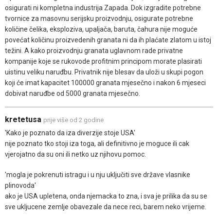
osigurati ni kompletna industrija Zapada. Dok izgradite potrebne
tvornice za masovnu serijsku proizvodnju, osigurate potrebne
količine čelika, eksploziva, upaljača, baruta, čahura nije moguće
povećat količinu proizvedenih granata ni da ih plaćate zlatom u istoj
težini. A kako proizvodnju granata uglavnom rade privatne
kompanije koje se rukovode profitnim principom morate plasirati
uistinu veliku naruđbu. Privatnik nije blesav da uloži u skupi pogon
koji će imat kapacitet 100000 granata mjesečno i nakon 6 mjeseci
dobivat naruđbe od 5000 granata mjesečno.
kretetusa
prije više od 2 godine
'Kako je poznato da iza diverzije stoje USA'
nije poznato tko stoji iza toga, ali definitivno je moguce ili cak
vjerojatno da su oni ili netko uz njihovu pomoc.
'mogla je pokrenuti istragu i u nju uključiti sve države vlasnike
plinovoda'
ako je USA upletena, onda njemacka to zna, i sva je prilika da su se
sve ukljucene zemlje obavezale da nece reci, barem neko vrijeme.