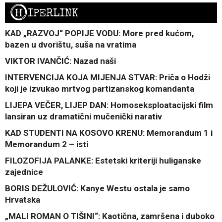
H
IPERLINK
KAD „RAZVOJ“ POPIJE VODU: More pred kućom,
bazen u dvorištu, suša na vratima
VIKTOR IVANČIĆ: Nazad naši
INTERVENCIJA KOJA MIJENJA STVAR: Priča o Hodži
koji je izvukao mrtvog partizanskog komandanta
LIJEPA VEČER, LIJEP DAN: Homoseksploatacijski film
lansiran uz dramatični mučenički narativ
KAD STUDENTI NA KOSOVO KRENU: Memorandum 1 i
Memorandum 2 – isti
FILOZOFIJA PALANKE: Estetski kriteriji huliganske
zajednice
BORIS DEŽULOVIĆ: Kanye Westu ostala je samo
Hrvatska
„MALI ROMAN O TIŠINI“: Kaotična, zamršena i duboko