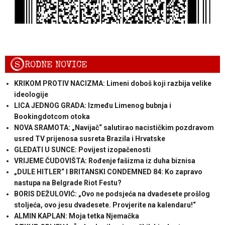
S
RODNE NOVICE
KRIKOM PROTIV NACIZMA: Limeni doboš koji razbija velike
ideologije
LICA JEDNOG GRADA: Između Limenog bubnja i
Bookingdotcom otoka
NOVA SRAMOTA: „Navijač“ salutirao nacističkim pozdravom
usred TV prijenosa susreta Brazila i Hrvatske
GLEDATI U SUNCE: Povijest izopačenosti
VRIJEME ČUDOVIŠTA: Rođenje fašizma iz duha biznisa
„DULE HITLER“ I BRITANSKI CONDEMNED 84: Ko zapravo
nastupa na Belgrade Riot Festu?
BORIS DEŽULOVIĆ: „Ovo ne podsjeća na dvadesete prošlog
stoljeća, ovo jesu dvadesete. Provjerite na kalendaru!“
ALMIN KAPLAN: Moja tetka Njemačka