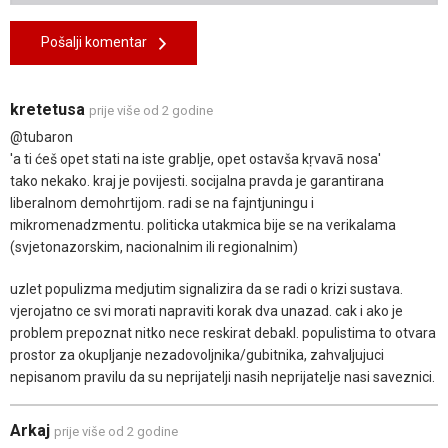
Pošalji komentar
kretetusa
prije više od 2 godine
@tubaron
'a ti ćeš opet stati na iste grablje, opet ostavša kṛvavā nosa'
tako nekako. kraj je povijesti. socijalna pravda je garantirana
liberalnom demohrtijom. radi se na fajntjuningu i
mikromenadzmentu. politicka utakmica bije se na verikalama
(svjetonazorskim, nacionalnim ili regionalnim)
uzlet populizma medjutim signalizira da se radi o krizi sustava.
vjerojatno ce svi morati napraviti korak dva unazad. cak i ako je
problem prepoznat nitko nece reskirat debakl. populistima to otvara
prostor za okupljanje nezadovoljnika/gubitnika, zahvaljujuci
nepisanom pravilu da su neprijatelji nasih neprijatelje nasi saveznici.
Arkaj
prije više od 2 godine