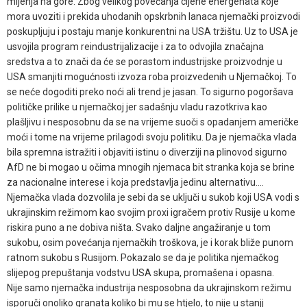
mijenja na gore. Zbog velikog povećanja cijene energenata koje
mora uvoziti i prekida uhodanih opskrbnih lanaca njemački proizvodi
poskupljuju i postaju manje konkurentni na USA tržištu. Uz to USA je
usvojila program reindustrijalizacije i za to odvojila značajna
sredstva a to znači da će se porastom industrijske proizvodnje u
USA smanjiti mogućnosti izvoza roba proizvedenih u Njemačkoj. To
se neće dogoditi preko noći ali trend je jasan. To sigurno pogoršava
političke prilike u njemačkoj jer sadašnju vladu razotkriva kao
plašljivu i nesposobnu da se na vrijeme suoči s opadanjem američke
moći i tome na vrijeme prilagodi svoju politiku. Da je njemačka vlada
bila spremna istražiti i objaviti istinu o diverziji na plinovod sigurno
AfD ne bi mogao u očima mnogih njemaca bit stranka koja se brine
za nacionalne interese i koja predstavlja jedinu alternativu....
Njemačka vlada dozvolila je sebi da se uključi u sukob koji USA vodi s
ukrajinskim režimom kao svojim proxi igračem protiv Rusije u kome
riskira puno a ne dobiva ništa. Svako daljne angažiranje u tom
sukobu, osim povećanja njemačkih troškova, je i korak bliže punom
ratnom sukobu s Rusijom. Pokazalo se da je politika njemačkog
slijepog prepuštanja vodstvu USA skupa, promašena i opasna.
Nije samo njemačka industrija nesposobna da ukrajinskom režimu
isporuči onoliko granata koliko bi mu se htjelo, to nije u stanjj