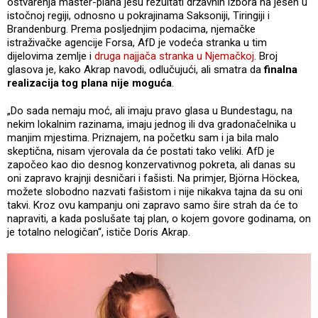
ostvarenja master-plana jesu rezultati državnih izbora na jesen u
istočnoj regiji, odnosno u pokrajinama Saksoniji, Tiringiji i
Brandenburg. Prema posljednjim podacima, njemačke
istraživačke agencije Forsa, AfD je vodeća stranka u tim
dijelovima zemlje i
druga najjača stranka u Njemačkoj
. Broj
glasova je, kako Akrap navodi, odlučujući, ali smatra da
finalna
realizacija tog plana nije moguća
.
„Do sada nemaju moć, ali imaju pravo glasa u Bundestagu, na
nekim lokalnim razinama, imaju jednog ili dva gradonačelnika u
manjim mjestima. Priznajem, na početku sam i ja bila malo
skeptična, nisam vjerovala da će postati tako veliki. AfD je
započeo kao dio desnog konzervativnog pokreta, ali danas su
oni zapravo krajnji desničari i fašisti. Na primjer, Björna Höckea,
možete slobodno nazvati fašistom i nije nikakva tajna da su oni
takvi. Kroz ovu kampanju oni zapravo samo šire strah da će to
napraviti, a kada poslušate taj plan, o kojem govore godinama, on
je totalno nelogičan“, ističe Doris Akrap.