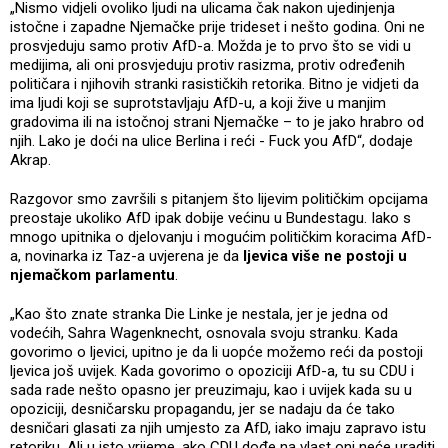
„Nismo vidjeli ovoliko ljudi na ulicama čak nakon ujedinjenja
istočne i zapadne Njemačke prije trideset i nešto godina. Oni ne
prosvjeduju samo protiv AfD-a. Možda je to prvo što se vidi u
medijima, ali oni prosvjeduju protiv rasizma, protiv određenih
političara i njihovih stranki rasističkih retorika. Bitno je vidjeti da
ima ljudi koji se suprotstavljaju AfD-u, a koji žive u manjim
gradovima ili na istočnoj strani Njemačke – to je jako hrabro od
njih. Lako je doći na ulice Berlina i reći - Fuck you AfD“, dodaje
Akrap.
Razgovor smo završili s pitanjem što lijevim političkim opcijama
preostaje ukoliko AfD ipak dobije većinu u Bundestagu. Iako s
mnogo upitnika o djelovanju i mogućim političkim koracima AfD-
a, novinarka iz Taz-a uvjerena je da
ljevica više ne postoji u
njemačkom parlamentu
.
„Kao što znate stranka Die Linke je nestala, jer je jedna od
vodećih, Sahra Wagenknecht, osnovala svoju stranku. Kada
govorimo o ljevici, upitno je da li uopće možemo reći da postoji
ljevica još uvijek. Kada govorimo o opoziciji AfD-a, tu su CDU i
sada rade nešto opasno jer preuzimaju, kao i uvijek kada su u
opoziciji, desničarsku propagandu, jer se nadaju da će tako
desničari glasati za njih umjesto za AfD, iako imaju zapravo istu
retoriku. Ali u isto vrijeme, ako CDU dođe na vlast oni neće uraditi