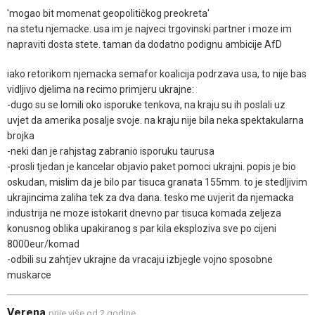
'mogao bit momenat geopolitičkog preokreta'
na stetu njemacke. usa im je najveci trgovinski partner i moze im
napraviti dosta stete. taman da dodatno podignu ambicije AfD
iako retorikom njemacka semafor koalicija podrzava usa, to nije bas
vidljivo djelima na recimo primjeru ukrajne:
-dugo su se lomili oko isporuke tenkova, na kraju su ih poslali uz
uvjet da amerika posalje svoje. na kraju nije bila neka spektakularna
brojka
-neki dan je rahjstag zabranio isporuku taurusa
-prosli tjedan je kancelar objavio paket pomoci ukrajni. popis je bio
oskudan, mislim da je bilo par tisuca granata 155mm. to je stedljivim
ukrajincima zaliha tek za dva dana. tesko me uvjerit da njemacka
industrija ne moze istokarit dnevno par tisuca komada zeljeza
konusnog oblika upakiranog s par kila eksploziva sve po cijeni
8000eur/komad
-odbili su zahtjev ukrajne da vracaju izbjegle vojno sposobne
muskarce
Verena
prije više od 2 godine