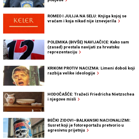
ROMEO I JULIJA NA SELU: Knjiga kojoj se
vraćam i koja nikad nije iznevjerila
POLEMIKA (BIVŠE) NAVIJAČICE: Kako sam
(zasad) prestala navijati za hrvatsku
reprezentaciju
KRIKOM PROTIV NACIZMA: Limeni doboš koji
razbija velike ideologije
HODOČAŠĆE: Tražeći Friedricha Nietzschea
i njegove misli
BEČKI ZIDOVI–BALKANSKI NACIONALIZMI:
Susret koji je fotoreportažu pretvorio u
agresivnu prijetnju