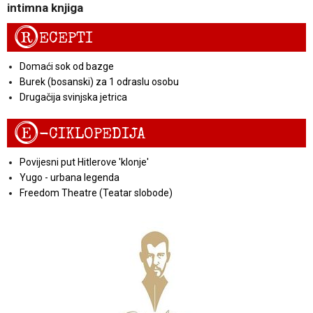
intimna knjiga
R
ECEPTI
Domaći sok od bazge
Burek (bosanski) za 1 odraslu osobu
Drugačija svinjska jetrica
E
-CIKLOPEDIJA
Povijesni put Hitlerove 'klonje'
Yugo - urbana legenda
Freedom Theatre (Teatar slobode)