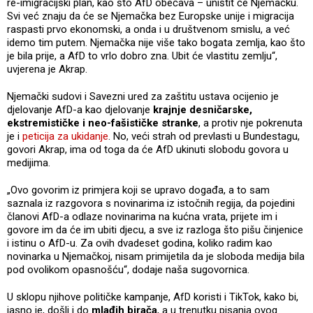
re-imigracijski plan, kao što AfD obećava – uništit će Njemačku.
Svi već znaju da će se Njemačka bez Europske unije i migracija
raspasti prvo ekonomski, a onda i u društvenom smislu, a već
idemo tim putem. Njemačka nije više tako bogata zemlja, kao što
je bila prije, a AfD to vrlo dobro zna. Ubit će vlastitu zemlju“,
uvjerena je Akrap.
Njemački sudovi i Savezni ured za zaštitu ustava ocijenio je
djelovanje AfD-a kao djelovanje
krajnje desničarske,
ekstremističke i neo-fašističke stranke
, a protiv nje pokrenuta
je i
peticija za ukidanje
. No, veći strah od prevlasti u Bundestagu,
govori Akrap, ima od toga da će AfD ukinuti slobodu govora u
medijima.
„Ovo govorim iz primjera koji se upravo događa, a to sam
saznala iz razgovora s novinarima iz istočnih regija, da pojedini
članovi AfD-a odlaze novinarima na kućna vrata, prijete im i
govore im da će im ubiti djecu, a sve iz razloga što pišu činjenice
i istinu o AfD-u. Za ovih dvadeset godina, koliko radim kao
novinarka u Njemačkoj, nisam primijetila da je sloboda medija bila
pod ovolikom opasnošću“, dodaje naša sugovornica.
U sklopu njihove političke kampanje, AfD koristi i TikTok, kako bi,
jasno je, došli i do
mlađih birača
, a u trenutku pisanja ovog