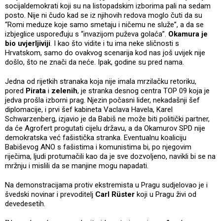
socijaldemokrati koji su na listopadskim izborima pali na sedam
posto. Nije ni čudo kad se iz njihovih redova moglo čuti da su
“Romi meduze koje samo smetaju i ničemu ne služe”, a da se
izbjeglice uspoređuju s “invazijom puževa golaća”.
Okamura je
bio uvjerljiviji
. I kao što vidite i tu ima neke sličnosti s
Hrvatskom, samo do ovakvog scenarija kod nas još uvijek nije
došlo, što ne znači da neće. Ipak, godine su pred nama.
Jedna od rijetkih stranaka koja nije imala mrzilačku retoriku,
pored
Pirata
i
zelenih
, je stranka desnog centra TOP 09 koja je
jedva prošla izborni prag. Njezin počasni lider, nekadašnji šef
diplomacije, i prvi šef kabineta Vaclava Havela, Karel
Schwarzenberg, izjavio je da Babiš ne može biti politički partner,
da će Agrofert progutati cijelu državu, a da Okamurov SPD nije
demokratska već fašistička stranka. Eventualnu koaliciju
Babiševog ANO s fašistima i komunistima bi, po njegovim
riječima, ljudi protumačili kao da je sve dozvoljeno, navikli bi se na
mržnju i mislili da se manjine mogu napadati.
Na demonstracijama protiv ekstremista u Pragu sudjelovao je i
švedski novinar i prevoditelj
Carl Rüster
koji u Pragu živi od
devedesetih.