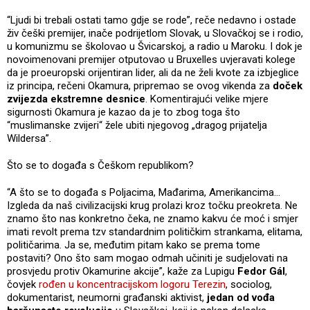
“Ljudi bi trebali ostati tamo gdje se rode”, reče nedavno i ostade
živ češki premijer, inače podrijetlom Slovak, u Slovačkoj se i rodio,
u komunizmu se školovao u Švicarskoj, a radio u Maroku. I dok je
novoimenovani premijer otputovao u Bruxelles uvjeravati kolege
da je proeuropski orijentiran lider, ali da ne želi kvote za izbjeglice
iz principa, rečeni Okamura, pripremao se ovog vikenda za
doček
zvijezda ekstremne desnice
. Komentirajući velike mjere
sigurnosti Okamura je kazao da je to zbog toga što
“muslimanske zvijeri“ žele ubiti njegovog „dragog prijatelja
Wildersa”.
Što se to događa s Češkom republikom?
“A što se to događa s Poljacima, Mađarima, Amerikancima…
Izgleda da naš civilizacijski krug prolazi kroz točku preokreta. Ne
znamo što nas konkretno čeka, ne znamo kakvu će moć i smjer
imati revolt prema tzv standardnim političkim strankama, elitama,
političarima. Ja se, međutim pitam kako se prema tome
postaviti? Ono što sam mogao odmah učiniti je sudjelovati na
prosvjedu protiv Okamurine akcije”, kaže za Lupigu
Fedor Gál
,
čovjek
rođen u koncentracijskom logoru Terezin
, sociolog,
dokumentarist, neumorni građanski aktivist,
jedan od vođa