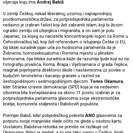
utjecaja koju ima
Andrej Babiš
.
U zemlji Češkoj, nekad liberalnoj, uzornoj i najnaprednijoj
postkomunističkoj državi, za potpredsjednika parlamenta
nedavno je izabran fašist koji želi zabraniti islam, koji bi žicom
ogradio zemlju od izbjeglica i migranata, a on sam je polu
Japanac, za kojeg su nacistički koncentracijski logori za Rome u
Čehoslovačkoj laž, koji želi referendum o istupanju Češke iz EU,
čiji bliski suradnik pijan urla po hodnicima parlamenta da je
Židovima, homoseksualcima i Romima mjesto u plinskim
komorama, čija bliska suradnica kaže da razumije ljude koji su na
fotografiju prvašića, Roma, Arapa i Vijetnamaca iz grada Teplice,
reagirali prijetnjama direktorici škole i nastavnicima uz povike o
budućim teroristima i bacanju granate u razred sa
šestogodišnjom i sedmogodišnjom djecom.
Tomio Okamura
,
lider Stranke izravne demokracije (SPD) koja je na nedavnim
izborima bila trećeplasirana sa skoro 11 posto, izabran je za
potpredsjednika parlamenta glasovima svoje ekstremističke
bratije, komunista staljinista i Babišovih populista.
Premijer Babiš, lider pobjedničkog pokreta
ANO
glasovima za
potporu svoje manjinske vlade očito ne gleda u osobnu kartu.
Uostalom, Babiševa retorika se previše ne razlikuje od
Okamurine. Bitno je vladati, a to nije tako samo u Češkoj. Imali