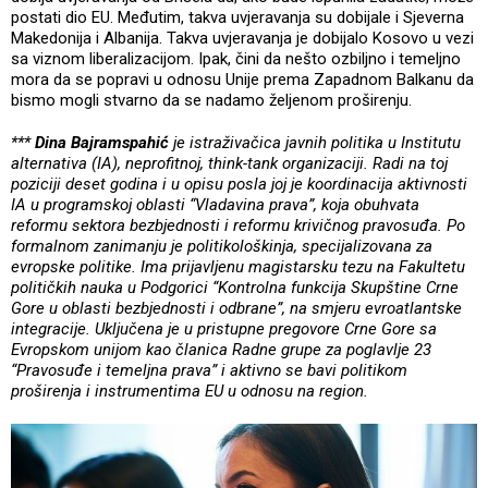
postati dio EU. Međutim, takva uvjeravanja su dobijale i Sjeverna
Makedonija i Albanija. Takva uvjeravanja je dobijalo Kosovo u vezi
sa viznom liberalizacijom. Ipak, čini da nešto ozbiljno i temeljno
mora da se popravi u odnosu Unije prema Zapadnom Balkanu da
bismo mogli stvarno da se nadamo željenom proširenju.
***
Dina Bajramspahić
je istraživačica javnih politika u Institutu
alternativa (IA), neprofitnoj, think-tank organizaciji. Radi na toj
poziciji deset godina i u opisu posla joj je koordinacija aktivnosti
IA u programskoj oblasti “Vladavina prava”, koja obuhvata
reformu sektora bezbjednosti i reformu krivičnog pravosuđa. Po
formalnom zanimanju je politikološkinja, specijalizovana za
evropske politike. Ima prijavljenu magistarsku tezu na Fakultetu
političkih nauka u Podgorici “Kontrolna funkcija Skupštine Crne
Gore u oblasti bezbjednosti i odbrane”, na smjeru evroatlantske
integracije. Uključena je u pristupne pregovore Crne Gore sa
Evropskom unijom kao članica Radne grupe za poglavlje 23
“Pravosuđe i temeljna prava” i aktivno se bavi politikom
proširenja i instrumentima EU u odnosu na region.