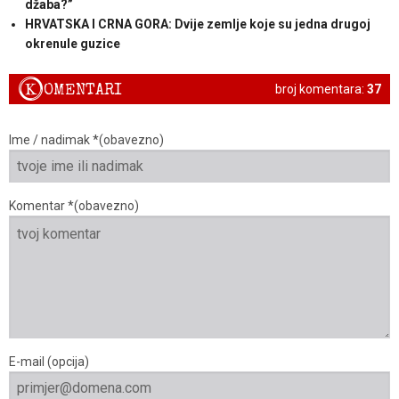
džaba?”
HRVATSKA I CRNA GORA: Dvije zemlje koje su jedna drugoj
okrenule guzice
K
OMENTARI
broj komentara:
37
Ime / nadimak *(obavezno)
Komentar *(obavezno)
E-mail (opcija)