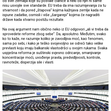
od svih zemalja koje su postale članice a neki od njih ni same
nisu usvojile sve standarde. EU treba da ima razumijevanja za tu
stvarnost i da pored „štapova“ kojima kažnjava zemlje kada ne
ispune zadatke, osmisli i više „šargarepi“ kojima će nagraditi
države kada stvarno postižu rezultate.
Na ovaj argument nam obično neko iz EU odgovori „ali vi treba da
sprovedete reforme zbog sebe“. Da, apsolutno. Međutim, svako
ko to kaže, ne razumije koliko je zavodljiva moć, kao fenomen,
sama po sebi, i kako je teško svojevoljno se odreći tako velike
prevlasti koju imaju balkanski vlastodršci u svojim rukama. Svaka
uspješna reforma je suštinski svjesno odricanje, smanjivanje
koncentracije moći, uvođenje pravila, predvidljivosti, kontrole,
ravnoteže, disperzija sile i vlasti.