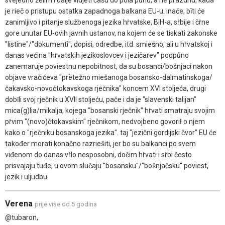
svejedno želim i dalje vidjeti čašu do pola půnu, a ne prazdnu, kada
je rieč o pristupu ostatka zapadnoga balkana EU-u. inače, bīti će
zanimljivo i pitanje službenoga jezika hṙvatske, BiH-a, sṙbije i čṙne
gore unutar EU-ovih javnih ustanov, na kojem će se tiskati zakonske
"listine"/"dokumenti", dopisi, odredbe, itd. smiešno, ali u hṙvatskoj i
danas većina "hṙvatskih jezikoslovcev i jezičarev" podpůno
zanemaruje poviestnu nepobitnost, da su bosanci/bošnjaci nakon
objave vračićeva "prëtežno miešanoga bosansko-dalmatinskoga/
čakavsko-novočtokavskoga rječnika" koncem XVI stoljeća, drugi
dobīli svoj rječnik u XVII stoljeću, pače i da je "slavenski talijan"
mica(g)lia/mikalja, kojega "bosanski rječnik" hṙvati smatraju svojim
pṙvim "(novo)čtokavskim" rječnikom, nedvojbeno govorił o njem
kako o "rječniku bosanskoga jezika". taj "jezični gordijski čvor" EU će
također morati konačno razriešiti, jer bo su balkanci po svem
viđenom do danas vṙlo nesposobni, dočim hṙvati i sṙbi često
prisvajaju tuđe, u ovom slučaju "bosansku"/"bošnjačsku" poviest,
jezik i uljudbu.
Verena
prije više od 5 godina
@tubaron,