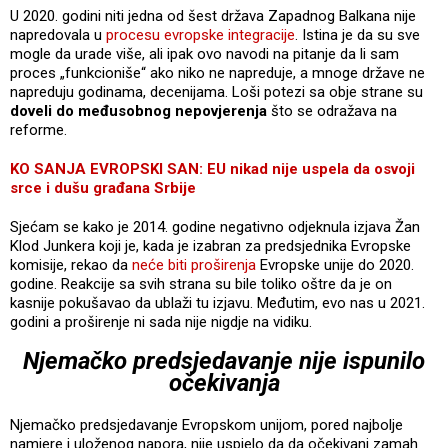
U 2020. godini niti jedna od šest država Zapadnog Balkana nije
napredovala u
procesu evropske integracije
. Istina je da su sve
mogle da urade više, ali ipak ovo navodi na pitanje da li sam
proces „funkcioniše“ ako niko ne napreduje, a mnoge države ne
napreduju godinama, decenijama. Loši potezi sa obje strane su
doveli do međusobnog nepovjerenja
što se odražava na
reforme.
KO SANJA EVROPSKI SAN: EU nikad nije uspela da osvoji
srce i dušu građana Srbije
Sjećam se kako je 2014. godine negativno odjeknula izjava Žan
Klod Junkera koji je, kada je izabran za predsjednika Evropske
komisije, rekao da
neće biti proširenja
Evropske unije do 2020.
godine. Reakcije sa svih strana su bile toliko oštre da je on
kasnije pokušavao da ublaži tu izjavu. Međutim, evo nas u 2021.
godini a proširenje ni sada nije nigdje na vidiku.
Njemačko predsjedavanje nije ispunilo
očekivanja
Njemačko predsjedavanje Evropskom unijom, pored najbolje
namjere i uloženog napora, nije uspjelo da da očekivani zamah