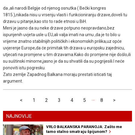
da ,ali narodi Belgije od njenog osnutka ( Bečki kongres
1815.),nikada nisu u vrsenju vlasti i funkcioniranju drzave,doveli tu
drzavu u pitanje,kao sto to rade etnosi u BiH.
Meni je jasno da su neke drzave potpuno neopravdano,bez
ispunjenih uvjeta usle u EU,ali valja imati na umu ,da je to bilo u
vrijeme znatno stabilnijih političkih i ekonomskih prilika,uz opće
uvjerenje Europe,da će primitak tih drzava u europsku zajednicu,
utjecati na promjene u tim drzavama.Kako do promjene nije došlo,ili
su suštinski minorne,jasno je da su shvatili da su pogrijesili.I neće
ponoviti istu pogresku.
Zato zemlje Zapadnog Balkana moraju prestati isticati taj
argument.
…
<
1
2
3
4
5
8
>
NAJNOVIJE
VRLO BALKANSKA PARANOJA: Zašto me
tamo stalno smatraju špijunom?