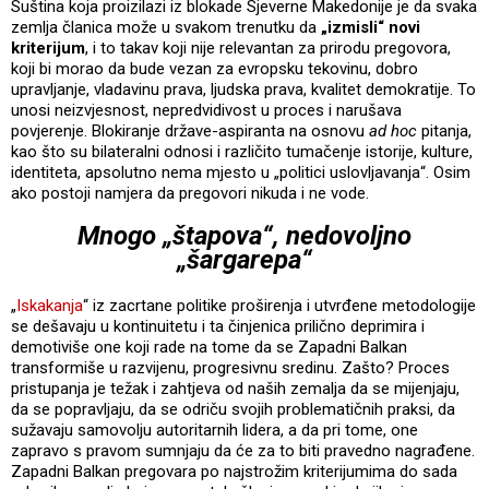
Suština koja proizilazi iz blokade Sjeverne Makedonije je da svaka
zemlja članica može u svakom trenutku da
„izmisli“ novi
kriterijum
, i to takav koji nije relevantan za prirodu pregovora,
koji bi morao da bude vezan za evropsku tekovinu, dobro
upravljanje, vladavinu prava, ljudska prava, kvalitet demokratije. To
unosi neizvjesnost, nepredvidivost u proces i narušava
povjerenje. Blokiranje države-aspiranta na osnovu
ad hoc
pitanja,
kao što su bilateralni odnosi i različito tumačenje istorije, kulture,
identiteta, apsolutno nema mjesto u „politici uslovljavanja“. Osim
ako postoji namjera da pregovori nikuda i ne vode.
Mnogo „štapova“, nedovoljno
„šargarepa“
„
Iskakanja
“ iz zacrtane politike proširenja i utvrđene metodologije
se dešavaju u kontinuitetu i ta činjenica prilično deprimira i
demotiviše one koji rade na tome da se Zapadni Balkan
transformiše u razvijenu, progresivnu sredinu. Zašto? Proces
pristupanja je težak i zahtjeva od naših zemalja da se mijenjaju,
da se popravljaju, da se odriču svojih problematičnih praksi, da
sužavaju samovolju autoritarnih lidera, a da pri tome, one
zapravo s pravom sumnjaju da će za to biti pravedno nagrađene.
Zapadni Balkan pregovara po najstrožim kriterijumima do sada