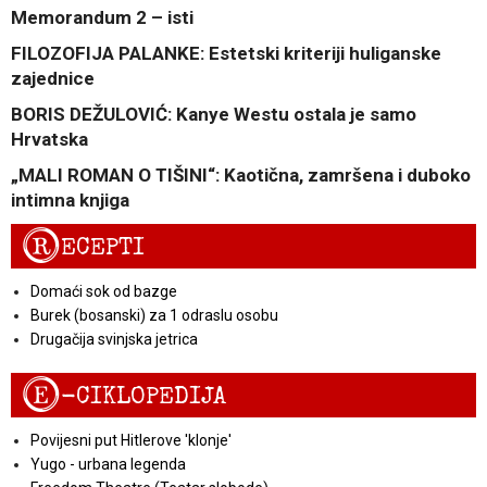
Memorandum 2 – isti
FILOZOFIJA PALANKE: Estetski kriteriji huliganske
zajednice
BORIS DEŽULOVIĆ: Kanye Westu ostala je samo
Hrvatska
„MALI ROMAN O TIŠINI“: Kaotična, zamršena i duboko
intimna knjiga
R
ECEPTI
Domaći sok od bazge
Burek (bosanski) za 1 odraslu osobu
Drugačija svinjska jetrica
E
-CIKLOPEDIJA
Povijesni put Hitlerove 'klonje'
Yugo - urbana legenda