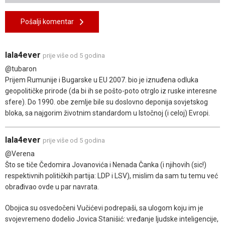
Pošalji komentar
lala4ever
prije više od 5 godina
@tubaron
Prijem Rumunije i Bugarske u EU 2007. bio je iznuđena odluka
geopolitičke prirode (da bi ih se pošto-poto otrglo iz ruske interesne
sfere). Do 1990. obe zemlje bile su doslovno deponija sovjetskog
bloka, sa najgorim životnim standardom u Istočnoj (i celoj) Evropi.
lala4ever
prije više od 5 godina
@Verena
Što se tiče Čedomira Jovanovića i Nenada Čanka (i njihovih (sic!)
respektivnih političkih partija: LDP i LSV), mislim da sam tu temu već
obrađivao ovde u par navrata.
Obojica su osvedočeni Vučićevi podrepaši, sa ulogom koju im je
svojevremeno dodelio Jovica Stanišić: vređanje ljudske inteligencije,