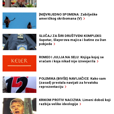
[NE]VRIJEDNO SPOMENA: Zabilješke
američkog skribomana (V)
SLUČAJ ZA ŠIRI DRUŠTVENI KOMPLEKS:
Supetar, Slayerova majica i batine za Dan
pobjede
ROMEO I JULIJA NA SELU: Knjiga kojoj se
vraćam i koja nikad nije iznevjerila
POLEMIKA (BIVŠE) NAVIJAČICE: Kako sam
(zasad) prestala navijati za hrvatsku
reprezentaciju
KRIKOM PROTIV NACIZMA: Limeni doboš koji
razbija velike ideologije