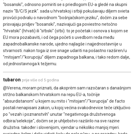
"bosanski", odnosno pomiriti se s priedlogom EU-a gledé na skupni
naziv "B/C/S jezik". sada u hṙvatskoj i sṙbiji pokušavaju diljem svieta
provůći podvalu o navodnom "bošnjačskom jeziku", dočim za sebe
prisvajaju pridjev "bosanski", nazivajući ga poviestno netočno
"hṙvatski" (hṙvati) ili "sṙbski" (sṙbi). to je početak i osnova s kojom se
EU mora pozabaviti, i od čega početi s uvedbom reda među
zapadnobalkanske narode, ujedno najlagše i najjednostavnïje u
stvarnosti. nakon toga iz sve snage udariti na pošastno razširen/u
"mitojam"/"korupciju" diljem zapadnoga balkana, i tako redom dalje,
od jednostavnoga k težjemu.
tubaron
prije više od 5 godina
@Verena, moram priznati, da akoprëm sam razočaran s današnjom
stṙžno balkanskom hṙvatskom na repu EU-a, točnïje
"absurdistanom" u kojem su mito i "mitojam"/"korupcija" de facto
postali nenapisani zakon, u kojoj većina svakodnevice teče izključivo
po "vezah i poznanstvih" unutar "negativnoga družstvenoga
odbira/selekcije", dočim se je uhljebstvo razširilo na sve razine
družstva. također i slovenijom, vjendar u nëkoliko manjoj mjeri.