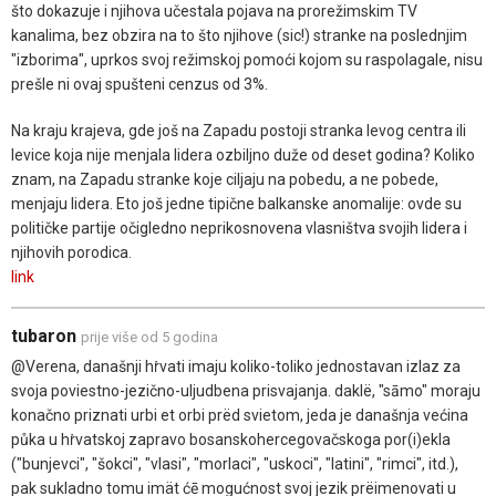
što dokazuje i njihova učestala pojava na prorežimskim TV
kanalima, bez obzira na to što njihove (sic!) stranke na poslednjim
"izborima", uprkos svoj režimskoj pomoći kojom su raspolagale, nisu
prešle ni ovaj spušteni cenzus od 3%.
Na kraju krajeva, gde još na Zapadu postoji stranka levog centra ili
levice koja nije menjala lidera ozbiljno duže od deset godina? Koliko
znam, na Zapadu stranke koje ciljaju na pobedu, a ne pobede,
menjaju lidera. Eto još jedne tipične balkanske anomalije: ovde su
političke partije očigledno neprikosnovena vlasništva svojih lidera i
njihovih porodica.
link
tubaron
prije više od 5 godina
@Verena, današnji hṙvati imaju koliko-toliko jednostavan izlaz za
svoja poviestno-jezično-uljudbena prisvajanja. daklë, "sāmo" moraju
konačno priznati urbi et orbi prëd svietom, jeda je današnja većina
půka u hṙvatskoj zapravo bosanskohercegovačskoga por(i)ekla
("bunjevci", "šokci", "vlasi", "morlaci", "uskoci", "latini", "rimci", itd.),
pak sukladno tomu imät ćē mogućnost svoj jezik prëimenovati u