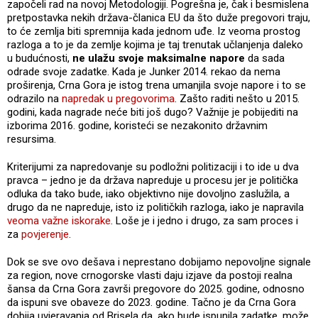
započeli rad na novoj Metodologiji. Pogrešna je, čak i besmislena
pretpostavka nekih država-članica EU da što duže pregovori traju,
to će zemlja biti spremnija kada jednom uđe. Iz veoma prostog
razloga a to je da zemlje kojima je taj trenutak učlanjenja daleko
u budućnosti,
ne ulažu svoje maksimalne napore
da sada
odrade svoje zadatke. Kada je Junker 2014. rekao da nema
proširenja, Crna Gora je istog trena umanjila svoje napore i to se
odrazilo na
napredak u pregovorima
. Zašto raditi nešto u 2015.
godini, kada nagrade neće biti još dugo? Važnije je pobijediti na
izborima 2016. godine, koristeći se nezakonito državnim
resursima.
Kriterijumi za napredovanje su podložni politizaciji i to ide u dva
pravca – jedno je da država napreduje u procesu jer je politička
odluka da tako bude, iako objektivno nije dovoljno zaslužila, a
drugo da ne napreduje, isto iz političkih razloga, iako je napravila
veoma važne iskorake
. Loše je i jedno i drugo, za sam proces i
za
povjerenje
.
Dok se sve ovo dešava i neprestano dobijamo nepovoljne signale
za region, nove crnogorske vlasti daju izjave da postoji realna
šansa da Crna Gora završi pregovore do 2025. godine, odnosno
da ispuni sve obaveze do 2023. godine. Tačno je da Crna Gora
dobija uvjeravanja od Brisela da, ako bude ispunila zadatke, može