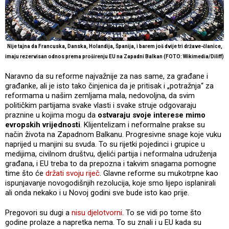
Nije tajna da Francuska, Danska, Holandija, Španija, i barem još dvije tri države-članice,
imaju rezervisan odnos prema proširenju EU na Zapadni Balkan (FOTO: Wikimedia/Diliff)
Naravno da su reforme najvažnije za nas same, za građane i
građanke, ali je isto tako činjenica da je pritisak i „potražnja“ za
reformama u našim zemljama mala, nedovoljna, da svim
političkim partijama svake vlasti i svake struje odgovaraju
praznine u kojima mogu da
ostvaraju svoje interese mimo
evropskih vrijednosti
. Klijentelizam i neformalne prakse su
način života na Zapadnom Balkanu. Progresivne snage koje vuku
naprijed u manjini su svuda. To su rijetki pojedinci i grupice u
medijima, civilnom društvu, djelići partija i neformalna udruženja
građana, i EU treba to da prepozna i takvim snagama pomogne
time što će
držati svoju riječ
. Glavne reforme su mukotrpne kao
ispunjavanje novogodišnjih rezolucija, koje smo lijepo isplanirali
ali onda nekako i u Novoj godini sve bude isto kao prije.
Pregovori su dugi a
nisu djelotvorni
. To se vidi po tome što
godine prolaze a napretka nema. To su znali i u EU kada su