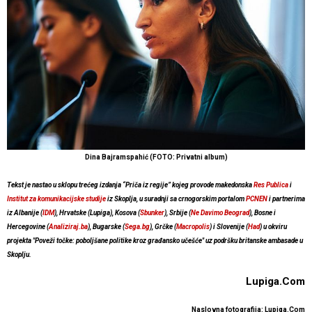
Dina Bajramspahić (FOTO: Privatni album)
Tekst je nastao u sklopu trećeg izdanja “Priča iz regije” kojeg provode makedonska
Res Publica
i
Institut za komunikacijske studije
iz Skoplja, u suradnji sa crnogorskim portalom
PCNEN
i partnerima
iz Albanije (
IDM
), Hrvatske (Lupiga), Kosova (
Sbunker
), Srbije (
Ne Davimo Beograd
), Bosne i
Hercegovine (
Analiziraj.ba
), Bugarske (
Sega.bg
), Grčke (
Macropolis
) i Slovenije (
Had
) u okviru
projekta "Poveži točke: poboljšane politike kroz građansko učešće" uz podršku britanske ambasade u
Skoplju.
Lupiga.Com
Naslovna fotografija:
Lupiga.Com