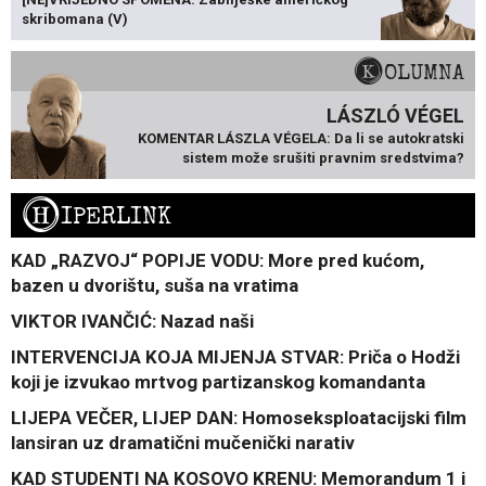
skribomana (V)
KOLUMNA
LÁSZLÓ VÉGEL
KOMENTAR LÁSZLA VÉGELA: Da li se autokratski
sistem može srušiti pravnim sredstvima?
H
IPERLINK
KAD „RAZVOJ“ POPIJE VODU: More pred kućom,
bazen u dvorištu, suša na vratima
VIKTOR IVANČIĆ: Nazad naši
INTERVENCIJA KOJA MIJENJA STVAR: Priča o Hodži
koji je izvukao mrtvog partizanskog komandanta
LIJEPA VEČER, LIJEP DAN: Homoseksploatacijski film
lansiran uz dramatični mučenički narativ
KAD STUDENTI NA KOSOVO KRENU: Memorandum 1 i