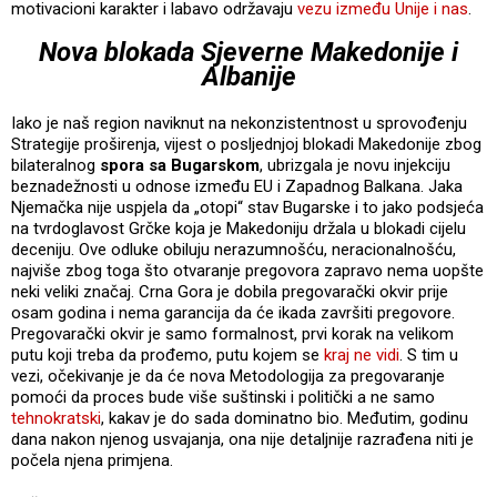
motivacioni karakter i labavo održavaju
vezu između Unije i nas
.
Nova blokada Sjeverne Makedonije i
Albanije
Iako je naš region naviknut na nekonzistentnost u sprovođenju
Strategije proširenja, vijest o posljednjoj blokadi Makedonije zbog
bilateralnog
spora sa Bugarskom
, ubrizgala je novu injekciju
beznadežnosti u odnose između EU i Zapadnog Balkana. Jaka
Njemačka nije uspjela da „otopi“ stav Bugarske i to jako podsjeća
na tvrdoglavost Grčke koja je Makedoniju držala u blokadi cijelu
deceniju. Ove odluke obiluju nerazumnošću, neracionalnošću,
najviše zbog toga što otvaranje pregovora zapravo nema uopšte
neki veliki značaj. Crna Gora je dobila pregovarački okvir prije
osam godina i nema garancija da će ikada završiti pregovore.
Pregovarački okvir je samo formalnost, prvi korak na velikom
putu koji treba da prođemo, putu kojem se
kraj ne vidi
. S tim u
vezi, očekivanje je da će nova Metodologija za pregovaranje
pomoći da proces bude više suštinski i politički a ne samo
tehnokratski
, kakav je do sada dominatno bio. Međutim, godinu
dana nakon njenog usvajanja, ona nije detaljnije razrađena niti je
počela njena primjena.