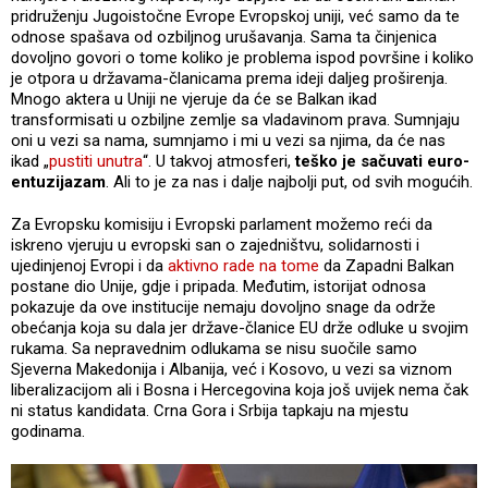
pridruženju Jugoistočne Evrope Evropskoj uniji, već samo da te
odnose spašava od ozbiljnog urušavanja. Sama ta činjenica
dovoljno govori o tome koliko je problema ispod površine i koliko
je otpora u državama-članicama prema ideji daljeg proširenja.
Mnogo aktera u Uniji ne vjeruje da će se Balkan ikad
transformisati u ozbiljne zemlje sa vladavinom prava. Sumnjaju
oni u vezi sa nama, sumnjamo i mi u vezi sa njima, da će nas
ikad „
pustiti unutra
“. U takvoj atmosferi,
teško je sačuvati euro-
entuzijazam
. Ali to je za nas i dalje najbolji put, od svih mogućih.
Za Evropsku komisiju i Evropski parlament možemo reći da
iskreno vjeruju u evropski san o zajedništvu, solidarnosti i
ujedinjenoj Evropi i da
aktivno rade na tome
da Zapadni Balkan
postane dio Unije, gdje i pripada. Međutim, istorijat odnosa
pokazuje da ove institucije nemaju dovoljno snage da održe
obećanja koja su dala jer države-članice EU drže odluke u svojim
rukama. Sa nepravednim odlukama se nisu suočile samo
Sjeverna Makedonija i Albanija, već i Kosovo, u vezi sa viznom
liberalizacijom ali i Bosna i Hercegovina koja još uvijek nema čak
ni status kandidata. Crna Gora i Srbija tapkaju na mjestu
godinama.