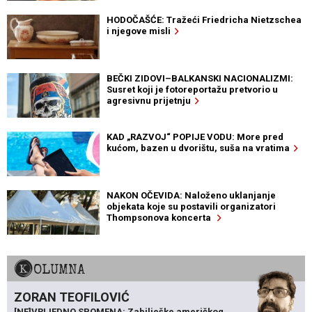
HODOČAŠĆE: Tražeći Friedricha Nietzschea
i njegove misli
BEČKI ZIDOVI–BALKANSKI NACIONALIZMI:
Susret koji je fotoreportažu pretvorio u
agresivnu prijetnju
KAD „RAZVOJ“ POPIJE VODU: More pred
kućom, bazen u dvorištu, suša na vratima
NAKON OČEVIDA: Naloženo uklanjanje
objekata koje su postavili organizatori
Thompsonova koncerta
KOLUMNA
ZORAN TEOFILOVIĆ
[NE]VRIJEDNO SPOMENA: Zabilješke američkog