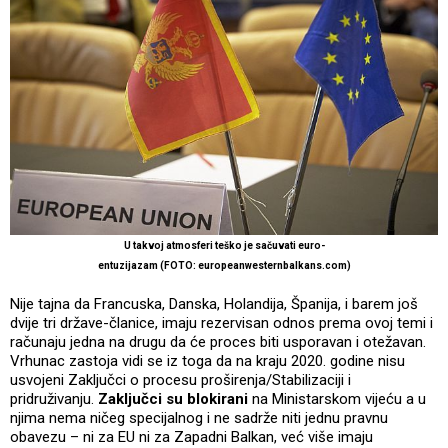
U takvoj atmosferi teško je sačuvati euro-
entuzijazam (FOTO: europeanwesternbalkans.com)
Nije tajna da Francuska, Danska, Holandija, Španija, i barem još
dvije tri države-članice, imaju rezervisan odnos prema ovoj temi i
računaju jedna na drugu da će proces biti usporavan i otežavan.
Vrhunac zastoja vidi se iz toga da na kraju 2020. godine nisu
usvojeni Zaključci o procesu proširenja/Stabilizaciji i
pridruživanju.
Zaključci su blokirani
na Ministarskom vijeću a u
njima nema ničeg specijalnog i ne sadrže niti jednu pravnu
obavezu – ni za EU ni za Zapadni Balkan, već više imaju