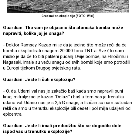
Grad nakon eksplozije (FOTO: Wiki)
Guardian: Tko vam je objasnio što atomska bomba može
napraviti, kolika joj je snaga?
- Doktor Ramsey. Kazao mi je da je jedino što može reći da će
bomba eksplodirati snagom 20.000 tona TNT-a. Sve što sam
mislio je da će to biti pakleni pucanj. Dvije bombe, na Hirošimu i
Nagasaki, imale su veću snagu od svih bombi koje smo potrošili
u Europi tijekom Drugog svjetskog rata.
Guardian: Jeste li čuli eksploziju?
- O, da. Udarni val nas je zakačio baš kada smo napravili puni
krug, mitraljezac je kazao "Dolazi" i baš u tom nas je trenutku
udario val. Udario nas je s 2,5 G snage, a fizičari su nam sutradan
rekli da smo u trenutku eksplozije bili deset i pol milja udaljeni od
epicentra.
Guardian: Jeste li imali predodžbu što se dogodilo dole
ispod vas u trenutku eksplozije?