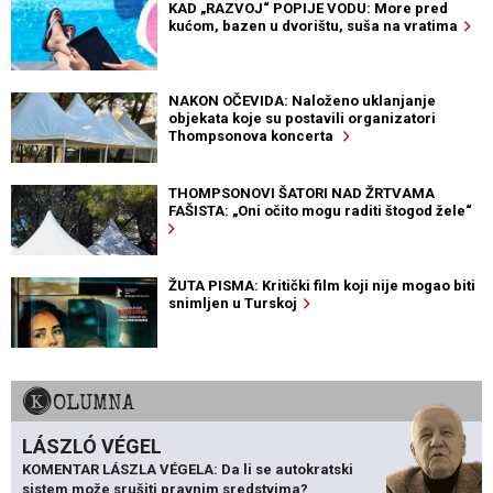
KAD „RAZVOJ“ POPIJE VODU: More pred
kućom, bazen u dvorištu, suša na vratima
NAKON OČEVIDA: Naloženo uklanjanje
objekata koje su postavili organizatori
Thompsonova koncerta
THOMPSONOVI ŠATORI NAD ŽRTVAMA
FAŠISTA: „Oni očito mogu raditi štogod žele“
ŽUTA PISMA: Kritički film koji nije mogao biti
snimljen u Turskoj
KOLUMNA
LÁSZLÓ VÉGEL
KOMENTAR LÁSZLA VÉGELA: Da li se autokratski
sistem može srušiti pravnim sredstvima?