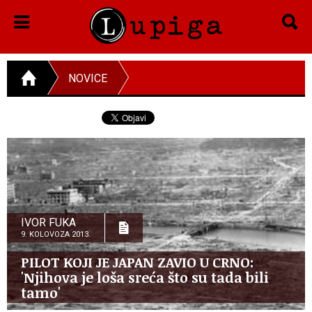
NOVICE
IVOR FUKA
9. KOLOVOZA 2013.
PILOT KOJI JE JAPAN ZAVIO U CRNO:
'Njihova je loša sreća što su tada bili
tamo'