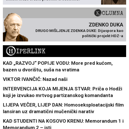
KOLUMNA
ZDENKO DUKA
DRUGO MIŠLJENJE ZDENKA DUKE: Dijaspora kao
politički projekt HDZ-a
H
IPERLINK
KAD „RAZVOJ“ POPIJE VODU: More pred kućom,
bazen u dvorištu, suša na vratima
VIKTOR IVANČIĆ: Nazad naši
INTERVENCIJA KOJA MIJENJA STVAR: Priča o Hodži
koji je izvukao mrtvog partizanskog komandanta
LIJEPA VEČER, LIJEP DAN: Homoseksploatacijski film
lansiran uz dramatični mučenički narativ
KAD STUDENTI NA KOSOVO KRENU: Memorandum 1 i
Memorandum 2 – isti