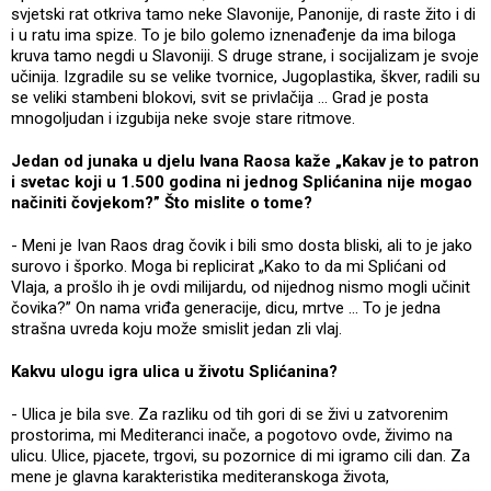
svjetski rat otkriva tamo neke Slavonije, Panonije, di raste žito i di
i u ratu ima spize. To je bilo golemo iznenađenje da ima biloga
kruva tamo negdi u Slavoniji. S druge strane, i socijalizam je svoje
učinija. Izgradile su se velike tvornice, Jugoplastika, škver, radili su
se veliki stambeni blokovi, svit se privlačija ... Grad je posta
mnogoljudan i izgubija neke svoje stare ritmove.
Jedan od junaka u djelu Ivana Raosa kaže „Kakav je to patron
i svetac koji u 1.500 godina ni jednog Splićanina nije mogao
načiniti čovjekom?” Što mislite o tome?
- Meni je Ivan Raos drag čovik i bili smo dosta bliski, ali to je jako
surovo i šporko. Moga bi replicirat „Kako to da mi Splićani od
Vlaja, a prošlo ih je ovdi milijardu, od nijednog nismo mogli učinit
čovika?” On nama vriđa generacije, dicu, mrtve ... To je jedna
strašna uvreda koju može smislit jedan zli vlaj.
Kakvu ulogu igra ulica u životu Splićanina?
- Ulica je bila sve. Za razliku od tih gori di se živi u zatvorenim
prostorima, mi Mediteranci inače, a pogotovo ovde, živimo na
ulicu. Ulice, pjacete, trgovi, su pozornice di mi igramo cili dan. Za
mene je glavna karakteristika mediteranskoga života,