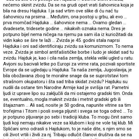
nećemo skinit zvizdu. Da se na grudi opet vrati šahovnica koja je
bila na dresu Hajduka. I ja sad vrtim ove slike di ću nać tu
šahovnicu na prsima ... Međutim, ona postoji u grbu, ali evo ...
prva momčad Hajduka ... šahovnice nema ... Ovamo gledan ...
dvadesete, tridesete godine ... nikakvih oznaka nema. Dres je
potpuno bijel nema ničega na njemu pa sam iša iz kuriožitadi da
vidin kako se šire te laži ... Zvizda je 45. godini stala naprsi
Hajduka i oni sad identificiraju zvizdu sa komunizmom. To nema
veze. Zvizda je simbol antifašističke borbe i ludo je skidat sad tu
zvizdu. Hajduk je, kao i cila naša zemlja, stekla veliki ugled u ratu.
Avijoni su bacivali letke po Europi za vrime rata, pozivali sportiste
Evrope da se ugledaju u Hajduka. Ta naša zemlja, Jugoslavija, je
bila obožavana zbog te moralne snage da se suprotstavi tom
strašnom okupatoru i šta sad triba skidat zvizdu? Hajduku su
nudili da ostane tim Narodne Armije kad je svršija rat. Pametni
ljudi iz uprave lipo su zaključili da mi ostajemo gradski tim. Onda
se, eventualno, mogla maknit zvizda i metnit gradski grb ili
štajaznam ... Ali sad, nosite je 50 godina, napunite vitrine sa tim
trofejima i Titom i posli svega pljunit i svega se toga odreć ... To
je potpuno pljuvanje po sebi i tradiciji kluba. To mogu činit samo
ljudi koji nemaju nikakve veze sa klubom i koji ne vole taj klub. Mi
Splićani smo odrasli s Hajdukom, to je naše dite, s njim smo se
cili život vrtili i živili za nj. Tribaju odlučit članovi društva da se na