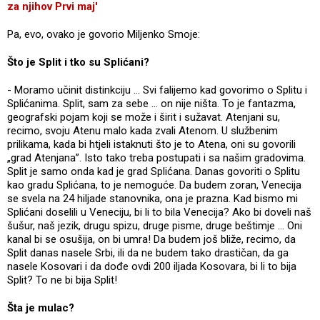
za njihov Prvi maj'
Pa, evo, ovako je govorio Miljenko Smoje:
Što je Split i tko su Splićani?
- Moramo učinit distinkciju ... Svi falijemo kad govorimo o Splitu i
Splićanima. Split, sam za sebe ... on nije ništa. To je fantazma,
geografski pojam koji se može i širit i sužavat. Atenjani su,
recimo, svoju Atenu malo kada zvali Atenom. U službenim
prilikama, kada bi htjeli istaknuti što je to Atena, oni su govorili
„grad Atenjana”. Isto tako treba postupati i sa našim gradovima.
Split je samo onda kad je grad Splićana. Danas govoriti o Splitu
kao gradu Splićana, to je nemoguće. Da budem zoran, Venecija
se svela na 24 hiljade stanovnika, ona je prazna. Kad bismo mi
Splićani doselili u Veneciju, bi li to bila Venecija? Ako bi doveli naš
šušur, naš jezik, drugu spizu, druge pisme, druge beštimje ... Oni
kanal bi se osušija, on bi umra! Da budem još bliže, recimo, da
Split danas nasele Srbi, ili da ne budem tako drastičan, da ga
nasele Kosovari i da dođe ovdi 200 iljada Kosovara, bi li to bija
Split? To ne bi bija Split!
Šta je mulac?