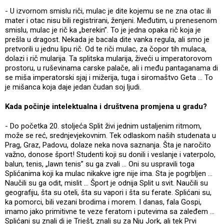
- U izvornom smislu riči, mulac je dite kojemu se ne zna otac ili
mater i otac nisu bili registrirani, ženjeni. Međutim, u prenesenom
smislu, mulac je rič ka „berekin”. To je jedna opaka rič koja je
prešla u dragost. Nekada je bacala dite vanka regula, ali smo je
pretvorili u jednu lipu rič. Od te riči mulac, za čopor tih mulaca,
dolazi i rič mularija. Ta splitska mularija, živeći u imperatorovom
prostoru, u ruševinama carske palače, ali i među pantaganama di
se miša imperatorski sjaj i mižerija, tuga i siromaštvo Geta ... To
je mišanca koja daje jedan čudan soj ljudi.
Kada počinje intelektualna i društvena promjena u gradu?
- Do početka 20. stoljeća Split živi jednim ustaljenim ritmom,
može se reć, srednjevjekovnim. Tek odlaskom naših studenata u
Prag, Graz, Padovu, dolaze neka nova saznanja. Šta je naročito
važno, donose šport! Studenti koji su donili i veslanje i vaterpolo,
balun, tenis, „lawn tenis” su ga zvali ... Oni su uspravili toga
Splićanima koji ka mulac nikakve igre nije ima. Sta je pogrbljen ...
Naučili su ga odit, mislit ... Šport je odnija Split u svit. Naučili su
geografiju, šta su oteli, šta su vapori i šta su ferate. Splićani su,
ka pomorci, bili vezani brodima i morem. I danas, fala Gospi,
imamo jako primitivne te veze feratom i putevima sa zaleđem ...
Splićani su znali di je Triešt, znali su za Nju Jork, ali tek Prvi