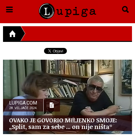
LUPIGA.COM
28. VELJAČE 2024.
OVAKO JE GOVORIO MILJENKO SMOJE:
„Split, sam za sebe ... on nije ništa“