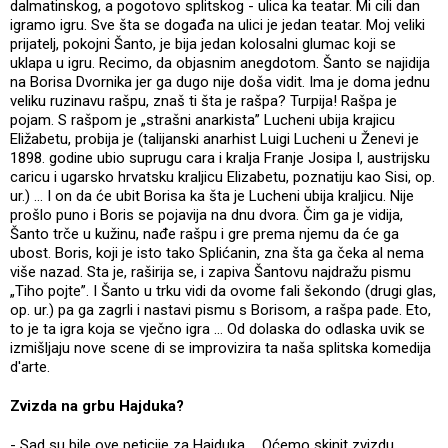
dalmatinskog, a pogotovo splitskog - ulica ka teatar. Mi cili dan
igramo igru. Sve šta se događa na ulici je jedan teatar. Moj veliki
prijatelj, pokojni Šanto, je bija jedan kolosalni glumac koji se
uklapa u igru. Recimo, da objasnim anegdotom. Šanto se najidija
na Borisa Dvornika jer ga dugo nije doša vidit. Ima je doma jednu
veliku ruzinavu rašpu, znaš ti šta je rašpa? Turpija! Rašpa je
pojam. S rašpom je „strašni anarkista” Lucheni ubija krajicu
Eližabetu, probija je (talijanski anarhist Luigi Lucheni u Ženevi je
1898. godine ubio suprugu cara i kralja Franje Josipa I, austrijsku
caricu i ugarsko hrvatsku kraljicu Elizabetu, poznatiju kao Sisi, op.
ur.) ... I on da će ubit Borisa ka šta je Lucheni ubija kraljicu. Nije
prošlo puno i Boris se pojavija na dnu dvora. Čim ga je vidija,
Šanto trče u kužinu, nađe rašpu i gre prema njemu da će ga
ubost. Boris, koji je isto tako Splićanin, zna šta ga čeka al nema
više nazad. Sta je, raširija se, i zapiva Šantovu najdražu pismu
„Tiho pojte”. I Šanto u trku vidi da ovome fali šekondo (drugi glas,
op. ur.) pa ga zagrli i nastavi pismu s Borisom, a rašpa pade. Eto,
to je ta igra koja se vječno igra ... Od dolaska do odlaska uvik se
izmišljaju nove scene di se improvizira ta naša splitska komedija
d'arte.
Zvizda na grbu Hajduka?
- Sad su bile ove peticije za Hajduka ... Oćemo skinit zvizdu,