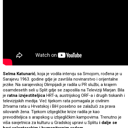
Selma Katunarić
, koja je vodila intervju sa Smojom, rođena je u
Sarajevu 1963. godine gdje je završila novinarstvo i orijentalne
jezike. Na sarajevskoj Olimpijadi je radila u PR službi, a krajem
osamdesetih seli u Split gdje se zaposlila na Televiziji Marjan. Bila
je
ratna izvjestiteljica
HRT-a, austrijskog ORF-a i drugih tiskanih i
televizijskih medija. Već tijekom rata pomagala je civilnim
žrtvama rata u Hrvatskoj i BiH posebno se zalažući za prava
silovanih žena. Tijekom izbjegličke krize radila je kao
prevoditeljica s arapskog u izbjegličkim kampovima. Trenutno je
viša savjetnica za kulturu u Gradskoj upravi u Splitu
i dalje se
bavi volonterskim i humanitarnim radom
.