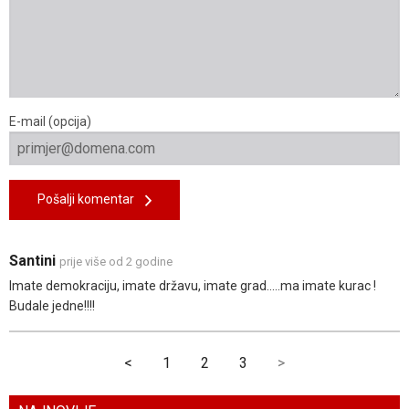
E-mail (opcija)
Pošalji komentar
Santini
prije više od 2 godine
Imate demokraciju, imate državu, imate grad.....ma imate kurac !
Budale jedne!!!!
<
1
2
3
>