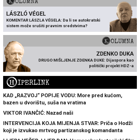
KOLUMNA
LÁSZLÓ VÉGEL
KOMENTAR LÁSZLA VÉGELA: Da li se autokratski
sistem može srušiti pravnim sredstvima?
KOLUMNA
ZDENKO DUKA
DRUGO MIŠLJENJE ZDENKA DUKE: Dijaspora kao
politički projekt HDZ-a
H
IPERLINK
KAD „RAZVOJ“ POPIJE VODU: More pred kućom,
bazen u dvorištu, suša na vratima
VIKTOR IVANČIĆ: Nazad naši
INTERVENCIJA KOJA MIJENJA STVAR: Priča o Hodži
koji je izvukao mrtvog partizanskog komandanta