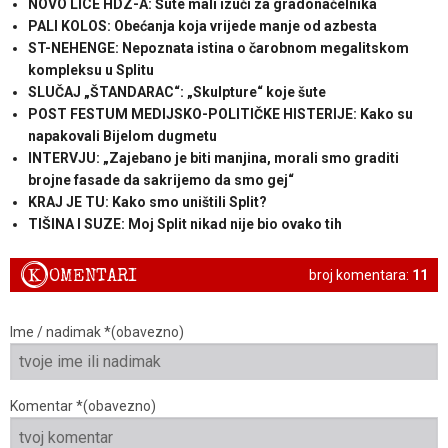
NOVO LICE HDZ-A: Šute mali izuči za gradonačelnika
PALI KOLOS: Obećanja koja vrijede manje od azbesta
ST-NEHENGE: Nepoznata istina o čarobnom megalitskom
kompleksu u Splitu
SLUČAJ „ŠTANDARAC“: „Skulpture“ koje šute
POST FESTUM MEDIJSKO-POLITIČKE HISTERIJE: Kako su
napakovali Bijelom dugmetu
INTERVJU: „Zajebano je biti manjina, morali smo graditi
brojne fasade da sakrijemo da smo gej“
KRAJ JE TU: Kako smo uništili Split?
TIŠINA I SUZE: Moj Split nikad nije bio ovako tih
K
OMENTARI
broj komentara:
11
Ime / nadimak *(obavezno)
Komentar *(obavezno)