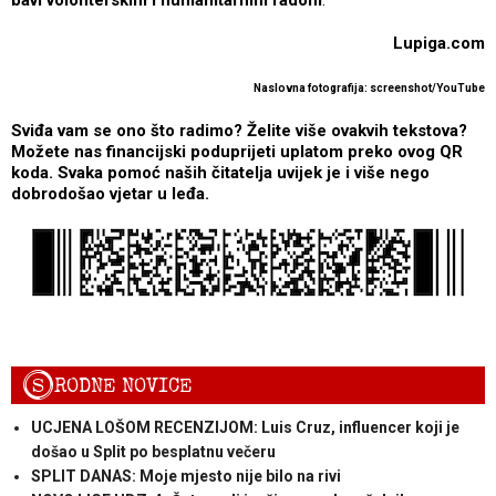
Lupiga.com
Naslovna fotografija: screenshot/YouTube
Sviđa vam se ono što radimo? Želite više ovakvih tekstova?
Možete nas financijski poduprijeti uplatom preko ovog QR
koda. Svaka pomoć naših čitatelja uvijek je i više nego
dobrodošao vjetar u leđa.
S
RODNE NOVICE
UCJENA LOŠOM RECENZIJOM: Luis Cruz, influencer koji je
došao u Split po besplatnu večeru
SPLIT DANAS: Moje mjesto nije bilo na rivi