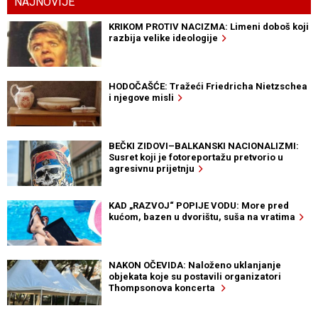
NAJNOVIJE
KRIKOM PROTIV NACIZMA: Limeni doboš koji
razbija velike ideologije
HODOČAŠĆE: Tražeći Friedricha Nietzschea
i njegove misli
BEČKI ZIDOVI–BALKANSKI NACIONALIZMI:
Susret koji je fotoreportažu pretvorio u
agresivnu prijetnju
KAD „RAZVOJ“ POPIJE VODU: More pred
kućom, bazen u dvorištu, suša na vratima
NAKON OČEVIDA: Naloženo uklanjanje
objekata koje su postavili organizatori
Thompsonova koncerta