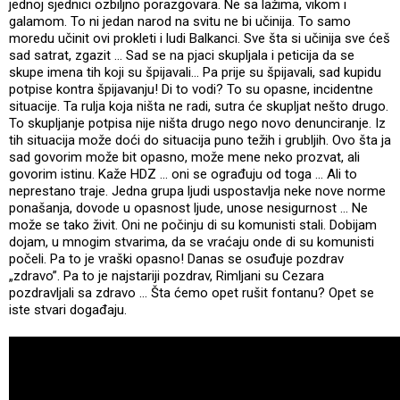
jednoj sjednici ozbiljno porazgovara. Ne sa lažima, vikom i
galamom. To ni jedan narod na svitu ne bi učinija. To samo
moredu učinit ovi prokleti i ludi Balkanci. Sve šta si učinija sve ćeš
sad satrat, zgazit ... Sad se na pjaci skupljala i peticija da se
skupe imena tih koji su špijavali... Pa prije su špijavali, sad kupidu
potpise kontra špijavanju! Di to vodi? To su opasne, incidentne
situacije. Ta rulja koja ništa ne radi, sutra će skupljat nešto drugo.
To skupljanje potpisa nije ništa drugo nego novo denunciranje. Iz
tih situacija može doći do situacija puno težih i grubljih. Ovo šta ja
sad govorim može bit opasno, može mene neko prozvat, ali
govorim istinu. Kaže HDZ ... oni se ograđuju od toga ... Ali to
neprestano traje. Jedna grupa ljudi uspostavlja neke nove norme
ponašanja, dovode u opasnost ljude, unose nesigurnost ... Ne
može se tako živit. Oni ne počinju di su komunisti stali. Dobijam
dojam, u mnogim stvarima, da se vraćaju onde di su komunisti
počeli. Pa to je vraški opasno! Danas se osuđuje pozdrav
„zdravo”. Pa to je najstariji pozdrav, Rimljani su Cezara
pozdravljali sa zdravo ... Šta ćemo opet rušit fontanu? Opet se
iste stvari događaju.