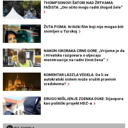
THOMPSONOVI ŠATORI NAD ŽRTVAMA
FAŠISTA: „Oni očito mogu raditi štogod žele“
ŽUTA PISMA: Kritički film koji nije mogao biti
snimljen u Turskoj
NAKON ISKORAKA CRNE GORE: „Vrijeme je da
i Hrvatska razgovara o utjecaju
menstruacije na radni život žena“
KOMENTAR LÁSZLA VÉGELA: Da li se
autokratski sistem može srušiti pravnim
sredstvima?
DRUGO MIŠLJENJE ZDENKA DUKE: Dijaspora
kao politički projekt HDZ-a