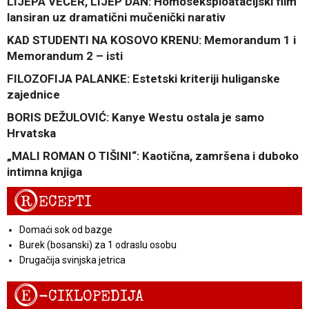
LIJEPA VEČER, LIJEP DAN: Homoseksploatacijski film
lansiran uz dramatični mučenički narativ
KAD STUDENTI NA KOSOVO KRENU: Memorandum 1 i
Memorandum 2 – isti
FILOZOFIJA PALANKE: Estetski kriteriji huliganske
zajednice
BORIS DEŽULOVIĆ: Kanye Westu ostala je samo
Hrvatska
„MALI ROMAN O TIŠINI“: Kaotična, zamršena i duboko
intimna knjiga
R
ECEPTI
Domaći sok od bazge
Burek (bosanski) za 1 odraslu osobu
Drugačija svinjska jetrica
E
-CIKLOPEDIJA