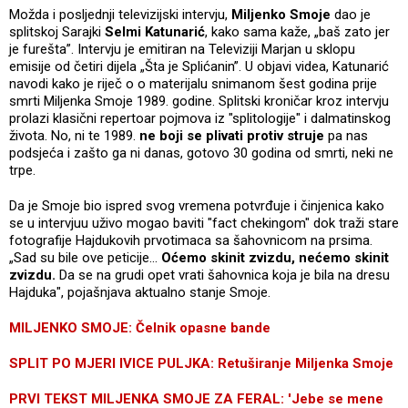
Možda i posljednji televizijski intervju,
Miljenko Smoje
dao je
splitskoj Sarajki
Selmi Katunarić
, kako sama kaže, „baš zato jer
je furešta”. Intervju je emitiran na Televiziji Marjan u sklopu
emisije od četiri dijela „Šta je Splićanin”. U objavi videa, Katunarić
navodi kako je riječ o o materijalu snimanom šest godina prije
smrti Miljenka Smoje 1989. godine. Splitski kroničar kroz intervju
prolazi klasični repertoar pojmova iz "splitologije" i dalmatinskog
života. No, ni te 1989.
ne boji se plivati protiv struje
pa nas
podsjeća i zašto ga ni danas, gotovo 30 godina od smrti, neki ne
trpe.
Da je Smoje bio ispred svog vremena potvrđuje i činjenica kako
se u intervjuu uživo mogao baviti "fact chekingom" dok traži stare
fotografije Hajdukovih prvotimaca sa šahovnicom na prsima.
„Sad su bile ove peticije...
Oćemo skinit zvizdu, nećemo skinit
zvizdu.
Da se na grudi opet vrati šahovnica koja je bila na dresu
Hajduka", pojašnjava aktualno stanje Smoje.
MILJENKO SMOJE: Čelnik opasne bande
SPLIT PO MJERI IVICE PULJKA: Retuširanje Miljenka Smoje
PRVI TEKST MILJENKA SMOJE ZA FERAL: 'Jebe se mene