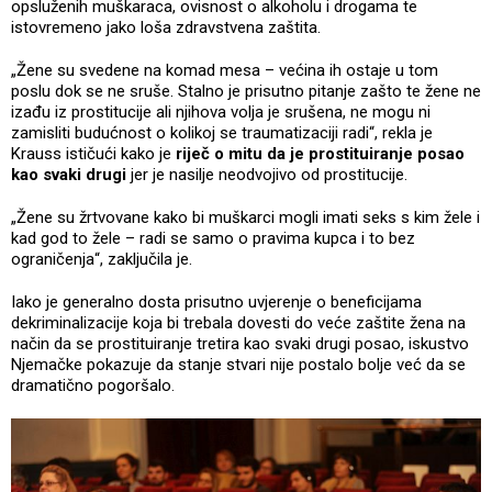
opsluženih muškaraca, ovisnost o alkoholu i drogama te
istovremeno jako loša zdravstvena zaštita.
„Žene su svedene na komad mesa – većina ih ostaje u tom
poslu dok se ne sruše. Stalno je prisutno pitanje zašto te žene ne
izađu iz prostitucije ali njihova volja je srušena, ne mogu ni
zamisliti budućnost o kolikoj se traumatizaciji radi“, rekla je
Krauss ističući kako je
riječ o mitu da je prostituiranje posao
kao svaki drugi
jer je nasilje neodvojivo od prostitucije.
„Žene su žrtvovane kako bi muškarci mogli imati seks s kim žele i
kad god to žele – radi se samo o pravima kupca i to bez
ograničenja“, zaključila je.
Iako je generalno dosta prisutno uvjerenje o beneficijama
dekriminalizacije koja bi trebala dovesti do veće zaštite žena na
način da se prostituiranje tretira kao svaki drugi posao, iskustvo
Njemačke pokazuje da stanje stvari nije postalo bolje već da se
dramatično pogoršalo.