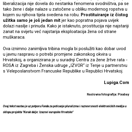
liberalizacija nije dovela do nestanka fenomena svodništva, pa se
tako žene i dalje nalaze u zatočene u obliku modernog ropstva u
kojem su njihova tijela svedena na robu.
Prostituiranje iz čistog
užitka samo je još jedan mit
jer kao popratna pojava uvijek
dolazi nasilje i prinuda. Kako je istaknuto, prostitucija nije najstariji
zanat na svijetu već najstarija eksploatacija žena od strane
muškaraca.
Ova iznimno zanimljiva tribina mogla bi poslužiti kao dobar uvod
u javnu raspravu o potrebi promjene zakonskog okvira u
Hrvatskoj, a organizirana je u suradnji Centra za žene žrtve rata -
ROSA iz Zagreba i Ženska udruge „IZVOR“ iz Tenje u partnerstvu
s Veleposlanstvom Francuske Republike u Republici Hrvatskoj.
Lupiga.Com
Naslovna fotografija: Pixabay
Ovaj tekst nastao je uz potporu Fonda za poticanje pluralizma i raznovrsnosti elektroničkih medija u
sklopu projekta "Korak dalje: Izazovi europske Hrvatske"