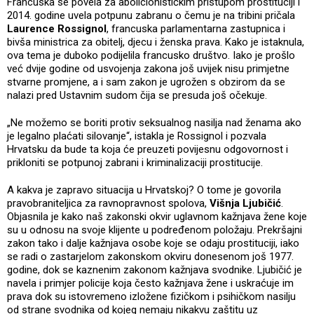
Francuska se povela za abolicionističkim pristupom prostituciji i
2014. godine uvela potpunu zabranu o čemu je na tribini pričala
Laurence Rossignol
, francuska parlamentarna zastupnica i
bivša ministrica za obitelj, djecu i ženska prava. Kako je istaknula,
ova tema je duboko podijelila francusko društvo. Iako je prošlo
već dvije godine od usvojenja zakona još uvijek nisu primjetne
stvarne promjene, a i sam zakon je ugrožen s obzirom da se
nalazi pred Ustavnim sudom čija se presuda još očekuje.
„Ne možemo se boriti protiv seksualnog nasilja nad ženama ako
je legalno plaćati silovanje“, istakla je Rossignol i pozvala
Hrvatsku da bude ta koja će preuzeti povijesnu odgovornost i
prikloniti se potpunoj zabrani i kriminalizaciji prostitucije.
A kakva je zapravo situacija u Hrvatskoj? O tome je govorila
pravobraniteljica za ravnopravnost spolova,
Višnja Ljubičić
.
Objasnila je kako naš zakonski okvir uglavnom kažnjava žene koje
su u odnosu na svoje klijente u podređenom položaju. Prekršajni
zakon tako i dalje kažnjava osobe koje se odaju prostituciji, iako
se radi o zastarjelom zakonskom okviru donesenom još 1977.
godine, dok se kaznenim zakonom kažnjava svodnike. Ljubičić je
navela i primjer policije koja često kažnjava žene i uskraćuje im
prava dok su istovremeno izložene fizičkom i psihičkom nasilju
od strane svodnika od kojeg nemaju nikakvu zaštitu uz