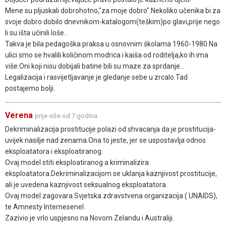
Mene su pljuskali dobrohotno,"za moje dobro".Nekoliko učenika bi za
svoje dobro dobilo dnevnikom-katalogom(teškim)po glavi,prije nego
li su išta učinili loše..
Takva je bila pedagoška praksa u osnovnim školama 1960-1980.Na
ulici smo se hvalili količinom modrica i kaiša od roditelja,ko ih ima
više.Oni koji nisu dobijali batine bili su maze za sprdanje...
Legalizacija i rasvijetljavanje je gledanje sebe u zrcalo.Tad
postajemo bolji.
Verena
prije više od 7 godina
Dekriminalizacija prostitucije polazi od shvacanja da je prostitucija-
uvijek nasilje nad zenama.Ona to jeste, jer se uspostavlja odnos
eksploatatora i eksploatiranog.
Ovaj model stiti eksploatiranog a kriminalizira
eksploatatora.Dekriminalizacijom se uklanja kaznjivost prostitucije,
ali je uvedena kaznjivost seksualnog eksploatatora.
Ovaj model zagovara Svjetska zdravstvena organizacija ( UNAIDS),
te Amnesty Internesenel.
Zazivio je vrlo uspjesno na Novom Zelandu i Australiji.