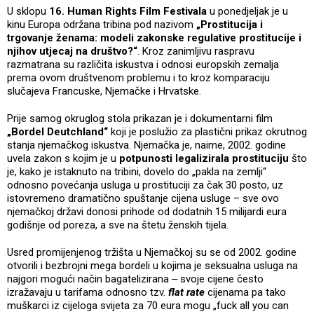
U sklopu
16. Human Rights Film Festivala
u ponedjeljak je u
kinu Europa održana tribina pod nazivom
„Prostitucija i
trgovanje ženama: modeli zakonske regulative prostitucije i
njihov utjecaj na društvo?“
. Kroz zanimljivu raspravu
razmatrana su različita iskustva i odnosi europskih zemalja
prema ovom društvenom problemu i to kroz komparaciju
slučajeva Francuske, Njemačke i Hrvatske.
Prije samog okruglog stola prikazan je i dokumentarni film
„Bordel Deutchland“
koji je poslužio za plastični prikaz okrutnog
stanja njemačkog iskustva. Njemačka je, naime, 2002. godine
uvela zakon s kojim je u
potpunosti legalizirala prostituciju
što
je, kako je istaknuto na tribini, dovelo do „pakla na zemlji“
odnosno povećanja usluga u prostituciji za čak 30 posto, uz
istovremeno dramatično spuštanje cijena usluge – sve ovo
njemačkoj državi donosi prihode od dodatnih 15 milijardi eura
godišnje od poreza, a sve na štetu ženskih tijela.
Usred promijenjenog tržišta u Njemačkoj su se od 2002. godine
otvorili i bezbrojni mega bordeli u kojima je seksualna usluga na
najgori mogući način bagatelizirana ‒ svoje cijene često
izražavaju u tarifama odnosno tzv.
flat rate
cijenama pa tako
muškarci iz cijeloga svijeta za 70 eura mogu „fuck all you can