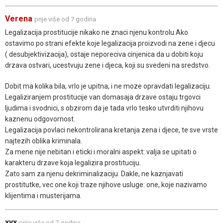
Verena
prije više od 7 godina
Legalizacija prostitucije nikako ne znaci njenu kontrolu.Ako
ostavimo po strani efekte koje legalizacija proizvodi na zene i djecu
( desubjektivizacija), ostaje neporeciva cinjenica da u dobiti koju
drzava ostvari, ucestvuju zene i djeca, koji su svedeni na sredstvo.
Dobit ma kolika bila, vrlo je upitna, i ne moze opravdati legalizaciju.
Legaliziranjem prostitucije van domasaja drzave ostaju trgovci
ljudima i svodnici, s obzirom da je tada vrlo tesko utvrditi njihovu
kaznenu odgovornost.
Legalizacija povlaci nekontrolirana kretanja zena i djece, te sve vrste
najtezih oblika kriminala.
Za mene nije nebitan i eticki i moralni aspekt: valja se upitati o
karakteru drzave koja legalizira prostituciju.
Zato sam za njenu dekriminalizaciju. Dakle, ne kaznjavati
prostitutke, vec one koji traze njihove usluge: one, koje nazivamo
klijentima i musterijama.
xyx
prije više od 7 godina