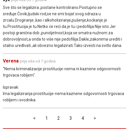
Sve što se legalizira ,postane kontrolirano.Postupno se
sređuje.Čovik,ljudski rod,se ne smi bojat svog odraza u
zrcalu.Drogiranje ,kao i alkoholiziranje,pušenje,kockanje je
tu.Prostitucija je tu.Netko će reći da je tu i pedofilija.Nije isto.Jer
postoji granična dob ,punoljetnost,koja se smatra nužnom za
dobrovoljnost,a onda to više nije pedofilija.Dakle,zakonima urediti i
stalno uređivati ,ali obvezno legalizirati.Tako izvesti na svitlo dana.
Verena
prije više od 7 godina
"Nema kriminalizacije prostitucije-nema ni kaznene odgovornosti
trgovaca robljem".
Ispravak:
Ima legaliziranja prostitucije-nema kaznene odgovornosti trgovaca
robljem i svodnika.
<
1
2
3
4
>