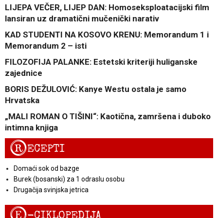
LIJEPA VEČER, LIJEP DAN: Homoseksploatacijski film
lansiran uz dramatični mučenički narativ
KAD STUDENTI NA KOSOVO KRENU: Memorandum 1 i
Memorandum 2 – isti
FILOZOFIJA PALANKE: Estetski kriteriji huliganske
zajednice
BORIS DEŽULOVIĆ: Kanye Westu ostala je samo
Hrvatska
„MALI ROMAN O TIŠINI“: Kaotična, zamršena i duboko
intimna knjiga
R
ECEPTI
Domaći sok od bazge
Burek (bosanski) za 1 odraslu osobu
Drugačija svinjska jetrica
E
-CIKLOPEDIJA