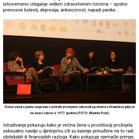
istovremeno izlaganje velikim zdravstvenim rizicima – spolno
prenosive bolesti, depresija, anksioznost, napadi panike…
Dobar uvod u javnu raspravu o potrebi promjene zakonskog okvira u Hrvatskoj gdje je
na snazi zakon iz 1977. godine (FOTO: Mladen Pobi)
Istraživanja pokazuju kako je većina žena u prostituciji proživjela
seksualno nasilje u djetinjstvu i/ili su kasnije prinuđene na to radi
obiteljskih ili financijskih razloga. Kako pokazuje njemački primjer,