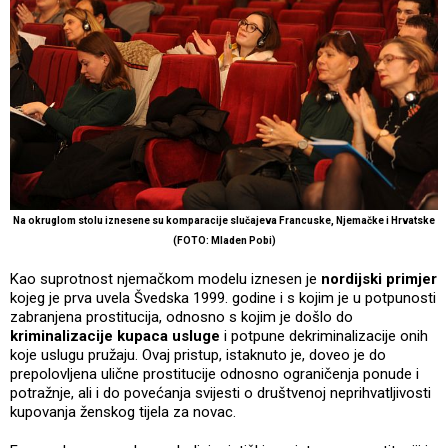
Na okruglom stolu iznesene su komparacije slučajeva Francuske, Njemačke i Hrvatske
(FOTO: Mladen Pobi)
Kao suprotnost njemačkom modelu iznesen je
nordijski primjer
kojeg je prva uvela Švedska 1999. godine i s kojim je u potpunosti
zabranjena prostitucija, odnosno s kojim je došlo do
kriminalizacije kupaca usluge
i potpune dekriminalizacije onih
koje uslugu pružaju. Ovaj pristup, istaknuto je, doveo je do
prepolovljena ulične prostitucije odnosno ograničenja ponude i
potražnje, ali i do povećanja svijesti o društvenoj neprihvatljivosti
kupovanja ženskog tijela za novac.