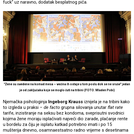
fuck“ uz naravno, dodatak besplatnog pića.
"Žene su svedene na komad mesa – većina ih ostaje u tom poslu dok se ne sruše" jedan
je od zaključaka koje se moglo čuti na tribini (FOTO: Mladen Pobi)
Njemačka psihologinja
Ingeborg Krauss
iznijela je na tribini kako
to izgleda u praksi –
de facto
grupna silovanja unutar
flat rate
tarife, inzistiranje na seksu bez kondoma, sveprisutni svodnici
kojima žene moraju isplaćivati najveći dio zarade, plaćanje rente
u bordelu za čiju je isplatu katkad potrebno imati i po 15
mušterija dnevno, osamnaestsatno radno vrijeme s desetinama