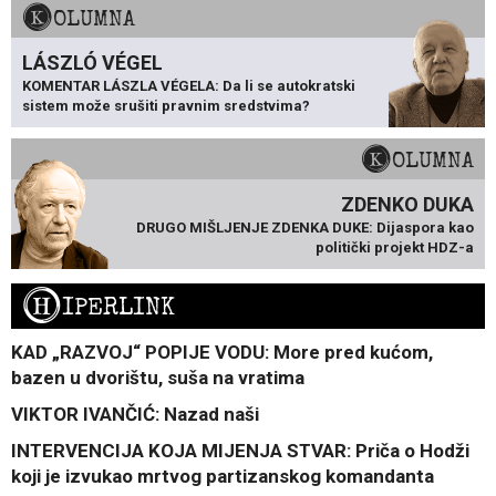
KOLUMNA
LÁSZLÓ VÉGEL
KOMENTAR LÁSZLA VÉGELA: Da li se autokratski
sistem može srušiti pravnim sredstvima?
KOLUMNA
ZDENKO DUKA
DRUGO MIŠLJENJE ZDENKA DUKE: Dijaspora kao
politički projekt HDZ-a
H
IPERLINK
KAD „RAZVOJ“ POPIJE VODU: More pred kućom,
bazen u dvorištu, suša na vratima
VIKTOR IVANČIĆ: Nazad naši
INTERVENCIJA KOJA MIJENJA STVAR: Priča o Hodži
koji je izvukao mrtvog partizanskog komandanta