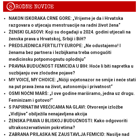
S
RODNE NOVICE
NAKON ISKORAKA CRNE GORE: „Vrijeme je da i Hrvatska
razgovara o utjecaju menstruacije na radni život žena“
ŽENSKI GLASOVI: Koji su događaji u 2024. godini utjecali na
ženska prava u Hrvatskoj, Srbiji i BiH?
PREDSJEDNICA FERTILITY EUROPE: „Ne odustajemo! I
ženama bez partnera i lezbijkama treba omogućiti
medicinsku potpomognutu oplodnju“
PRAVNA BUDUĆNOST FEMICIDA U BIH: Hoće li biti napretka u
suzbijanju ove zloćudne pojave?
MY VOICE, MY CHOICE: „Ničiji svjetonazor ne smije i neće stati
na put prava žena na život, autonomiju i privatnost“
OSMI NOĆNI MARŠ: „I ove godine marširamo, jedna uz drugu.
Feminizam i gotovo!“
S PAPIRNATIM VREĆICAMA NA GLAVI: Otvorenje izložbe
„Vidljive“ obilježila nenajavljena akcija
ŽENSKA PRAVA U BLISKOJ BUDUĆNOSTI: Kako odgovoriti
ultrakonzervativnim pokretima?
ZABRANA PRILASKA NE ZAUSTAVLJA FEMICID: Nasilje nad