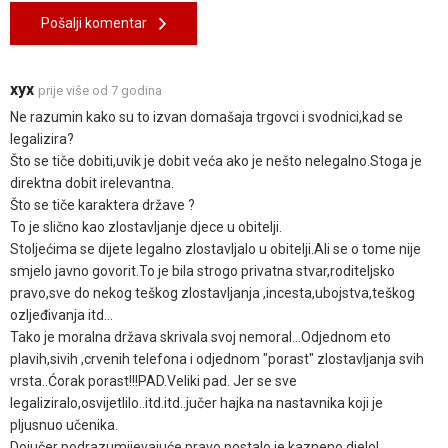
Pošalji komentar
xyx
prije više od 7 godina
Ne razumin kako su to izvan domašaja trgovci i svodnici,kad se
legalizira?
Što se tiče dobiti,uvik je dobit veća ako je nešto nelegalno.Stoga je
direktna dobit irelevantna.
Što se tiče karaktera države ?
To je slično kao zlostavljanje djece u obitelji.
Stoljećima se dijete legalno zlostavljalo u obitelji.Ali se o tome nije
smjelo javno govorit.To je bila strogo privatna stvar,roditeljsko
pravo,sve do nekog teškog zlostavljanja ,incesta,ubojstva,teškog
ozljeđivanja itd...
Tako je moralna država skrivala svoj nemoral...Odjednom eto
plavih,sivih ,crvenih telefona i odjednom "porast" zlostavljanja svih
vrsta..Ćorak porast!!!PAD.Veliki pad. Jer se sve
legaliziralo,osvijetlilo..itd.itd..jučer hajka na nastavnika koji je
pljusnuo učenika.
Dojučer podrazumijevajuće pravo postalo je kazneno djelo!