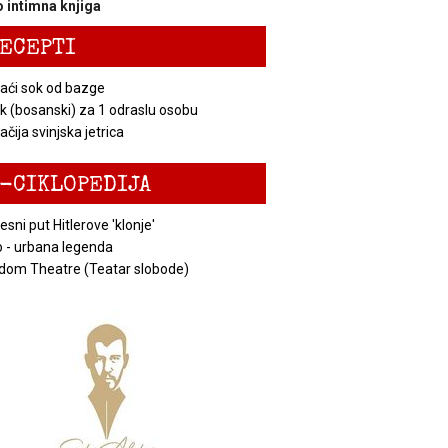
 intimna knjiga
ECEPTI
ći sok od bazge
k (bosanski) za 1 odraslu osobu
čija svinjska jetrica
-CIKLOPEDIJA
esni put Hitlerove 'klonje'
 - urbana legenda
dom Theatre (Teatar slobode)