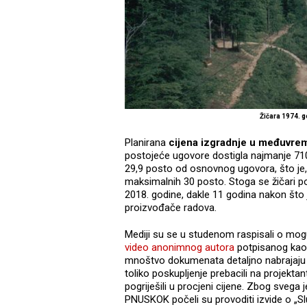
Žičara 1974. 
Planirana
cijena izgradnje u međuvrem
postojeće ugovore dostigla najmanje 710
29,9 posto od osnovnog ugovora, što je,
maksimalnih 30 posto. Stoga se žičari poče
2018. godine, dakle 11 godina nakon što je
proizvođače radova.
Mediji su se u studenom raspisali o mo
video anonimnog autora
potpisanog kao 
mnoštvo dokumenata detaljno nabrajaju
toliko poskupljenje prebacili na projekta
pogriješili u procjeni cijene. Zbog sveg
PNUSKOK počeli su provoditi izvide o „Sl