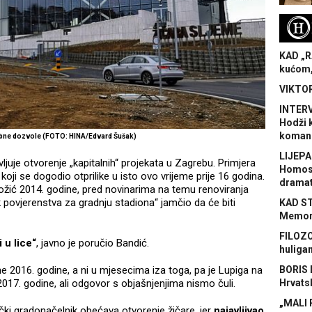
H
KAD „R
kućom,
VIKTOR
INTERV
Hodži 
koman
rabne dozvole (FOTO: HINA/Edvard Šušak)
LIJEPA
ljuje otvorenje „kapitalnih“ projekata u Zagrebu. Primjera
Homose
a koji se dogodio otprilike u isto ovo vrijeme prije 16 godina.
dramat
ožić 2014. godine, pred novinarima na temu renoviranja
povjerenstva za gradnju stadiona“ jamčio da će biti
KAD S
Memora
FILOZO
 u lice“
, javno je poručio Bandić.
huliga
 2016. godine, a ni u mjesecima iza toga, pa je Lupiga na
BORIS 
2017. godine, ali odgovor s objašnjenjima nismo čuli.
Hrvats
„MALI 
ački gradonačelnik obećava otvorenje žičare, jer
najavljivao