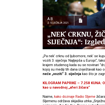
A.B.
2. SIJEČNJA 2021.
„NEK' CRKNU, ŽIČ
SIJEČNJA“: Izgle
„Pa nek' crknu od ljubomore, nek' se kupaj
voziti 3. siječnja. Najljepša u Europi“, t
krajem studenog kada su se novinari “drzn
kojoj su mediji tih dana izvještavali kao 
neće „voziti“ 3. siječnja
kao što je zagr
KILOGRAM PAPRIKE – 7.258 KUNA: Ovak
kao u navodnoj „aferi žičara“
Naime,
kako doznaje Radio Sljeme
žičara
Sljemenu održava skijaška utrka „Snježna