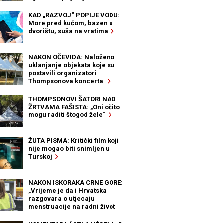
KAD „RAZVOJ“ POPIJE VODU:
More pred kućom, bazen u
dvorištu, suša na vratima
NAKON OČEVIDA: Naloženo
uklanjanje objekata koje su
postavili organizatori
Thompsonova koncerta
THOMPSONOVI ŠATORI NAD
ŽRTVAMA FAŠISTA: „Oni očito
mogu raditi štogod žele“
ŽUTA PISMA: Kritički film koji
nije mogao biti snimljen u
Turskoj
NAKON ISKORAKA CRNE GORE:
„Vrijeme je da i Hrvatska
razgovara o utjecaju
menstruacije na radni život
žena“