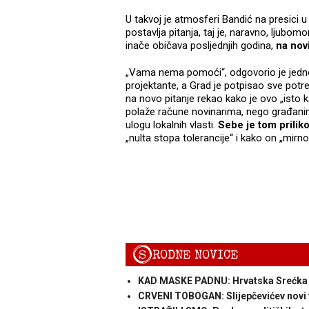
U takvoj je atmosferi Bandić na presici 
postavlja pitanja, taj je, naravno, ljubomo
inače običava posljednjih godina,
na nov
„Vama nema pomoći“, odgovorio je jednoj 
projektante, a Grad je potpisao sve pot
na novo pitanje rekao kako je ovo „isto 
polaže račune novinarima, nego građanim
ulogu lokalnih vlasti.
Sebe je tom prilik
„nulta stopa tolerancije“ i kako on „mirno
S
RODNE NOVICE
KAD MASKE PADNU: Hrvatska Srećka 
CRVENI TOBOGAN: Slijepčevićev novi 