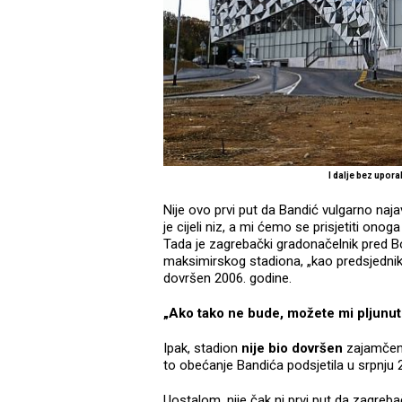
I dalje bez upo
Nije ovo prvi put da Bandić vulgarno najav
je cijeli niz, a mi ćemo se prisjetiti onog
Tada je zagrebački gradonačelnik pred B
maksimirskog stadiona, „kao predsjednik 
dovršen 2006. godine.
„Ako tako ne bude, možete mi pljunuti
Ipak, stadion
nije bio dovršen
zajamčene
to obećanje Bandića podsjetila u srpnju 
Uostalom, nije čak ni prvi put da zagreb