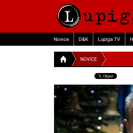
Novice
D&K
Lupiga TV
H
NOVICE