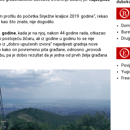
duboko
R
 profilu do početka Snježne kraljice 2019. godine“, rekao
, kao što znate, nije dogodilo.
Doma
Bure
. godine
, kada je na njoj, nakon 44 godine rada, otkazao
 postojeću žičaru, ali iz godine u godinu to se nije
Druga
 iz „dobro upućenih izvora“ najavljivati gradnja nove
kao kako on povremeno pita građane, odnosno „provodi
E
, pa je dobio rezultat da je jedna od prvih želja građana
Povij
Yugo
Free