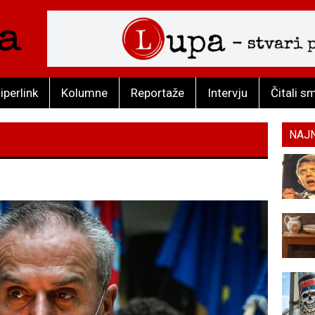
iperlink
Kolumne
Reportaže
Intervju
Čitali s
NAJ