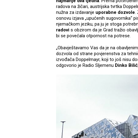
najmanje dva tjedna
. Prema potvrđenim
radova na žičari, austrijska tvrtka Doppe
nužna za izdavanje
uporabne dozvole
.
osnovu izjava „upućenih sugovornika“ pisa
njemačkom jeziku, pa ju je stoga potrebn
radovi
s obzirom da je Grad tražio obavl
bi se povećala otpornost na potrese.
„Obavještavamo Vas da je na obavljenim
dozvola od strane povjerenstva za tehn
izvođača Doppelmayr, koji to još nisu dos
odgovorio je Radio Sljemenu
Dinko Bilić