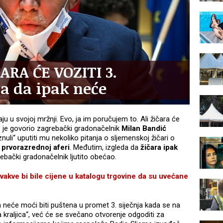
ARA ĆE VOZITI 3.
da da ipak neće
u u svojoj mržnji. Evo, ja im poručujem to. Ali žičara će
ako je govorio zagrebački gradonačelnik
Milan Bandić
uli“ uputiti mu nekoliko pitanja o sljemenskoj žičari o
o
prvorazrednoj aferi
. Međutim, izgleda da
žičara ipak
ebački gradonačelnik ljutito obećao.
ve bi bile cijene u katalogu trgovine da su uvećane
 neće moći biti puštena u promet 3. siječnja kada se na
 kraljica“, već će se svečano otvorenje odgoditi za