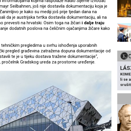
 informacijama kojima raspolaže Radio Sljeme izvođač
lmayr Seilbahnen, još nije dostavila dokumentaciju koja je
 Zanimljivo je kako su mediji još prije tjedan dana na
li da je austrijska tvrtka dostavila dokumentaciju, ali na
o prevesti na hrvatski. Osim toga na žičari
i dalje traju
janje dodatnih poslova na čeličnim ojačanjima žičare kako
 tehničkim pregledima u svrhu ishođenja uporabnih
ički pregled građevina zatražena dopuna dokumentacije od
tavili te je u tijeku dostava tražene dokumentacije“,
, pročelnik Gradskog ureda za prostorne uređenje.
LÁS
KOME
li se
sruši