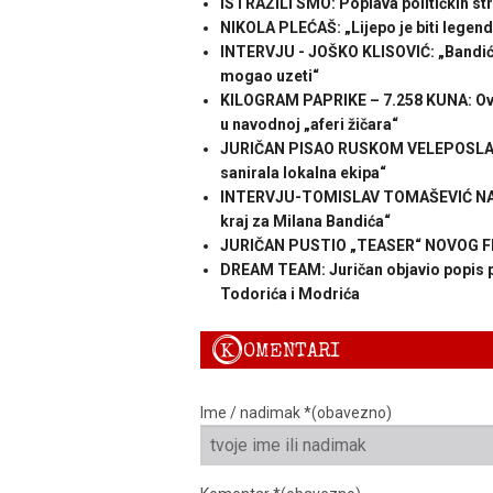
ISTRAŽILI SMO: Poplava političkih s
NIKOLA PLEĆAŠ: „Lijepo je biti legenda
INTERVJU - JOŠKO KLISOVIĆ: „Bandić j
mogao uzeti“
KILOGRAM PAPRIKE – 7.258 KUNA: Ovakv
u navodnoj „aferi žičara“
JURIČAN PISAO RUSKOM VELEPOSLANIKU
sanirala lokalna ekipa“
INTERVJU-TOMISLAV TOMAŠEVIĆ NAKON
kraj za Milana Bandića“
JURIČAN PUSTIO „TEASER“ NOVOG FIL
DREAM TEAM: Juričan objavio popis po
Todorića i Modrića
K
OMENTARI
Ime / nadimak *(obavezno)