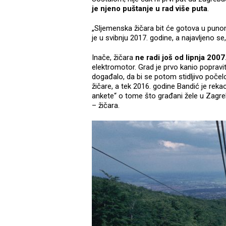
je njeno puštanje u rad više puta
.
„Sljemenska žičara bit će gotova u punom
je u svibnju 2017. godine, a najavljeno se
Inače, žičara
ne radi još od lipnja 2007
elektromotor. Grad je prvo kanio popraviti
događalo, da bi se potom stidljivo počelo
žičare, a tek 2016. godine Bandić je re
ankete“ o tome što građani žele u Zagrebu
– žičara.