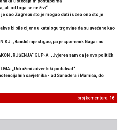
tranaka u stečajnim postupcima
, ali od toga se ne živi“
e dao Zagrebu što je mogao dati i uzeo ono što je
e bi bile cijene u katalogu trgovine da su uvećane kao
: „Bandić nije stigao, pa je spomenik Gagarinu
 „RUŠENJA“ GUP-A: „Uvjeren sam da je ovo politički
MA: „Udruženi adventski poduhvat“
tencijalnih savjetnika - od Sanadera i Mamića, do
broj komentara:
16