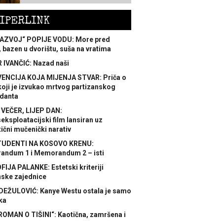
IPERLINK
AZVOJ“ POPIJE VODU: More pred
 bazen u dvorištu, suša na vratima
 IVANČIĆ: Nazad naši
ENCIJA KOJA MIJENJA STVAR: Priča o
koji je izvukao mrtvog partizanskog
danta
 VEČER, LIJEP DAN:
ksploatacijski film lansiran uz
ični mučenički narativ
TUDENTI NA KOSOVO KRENU:
ndum 1 i Memorandum 2 – isti
FIJA PALANKE: Estetski kriteriji
nske zajednice
DEŽULOVIĆ: Kanye Westu ostala je samo
ka
ROMAN O TIŠINI“: Kaotična, zamršena i