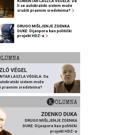
KOMENTAR LÁSZLA VÉGELA: Da
li se autokratski sistem može
srušiti pravnim sredstvima?
DRUGO MIŠLJENJE ZDENKA
DUKE: Dijaspora kao politički
projekt HDZ-a
KOLUMNA
ZLÓ VÉGEL
NTAR LÁSZLA VÉGELA: Da
 autokratski sistem može
ti pravnim sredstvima?
KOLUMNA
ZDENKO DUKA
DRUGO MIŠLJENJE ZDENKA
DUKE: Dijaspora kao politički
projekt HDZ-a