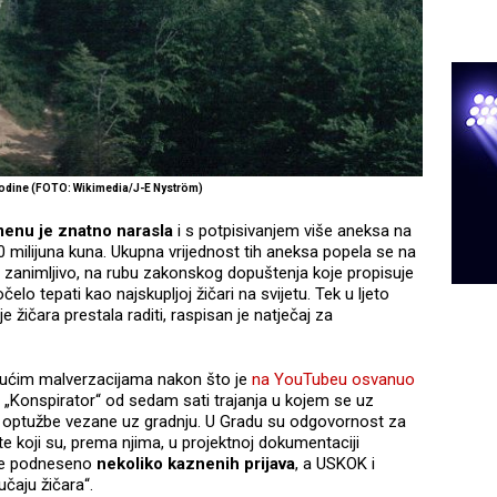
godine (FOTO: Wikimedia/J-E Nyström)
enu je znatno narasla
i s potpisivanjem više aneksa na
 milijuna kuna. Ukupna vrijednost tih aneksa popela se na
 zanimljivo, na rubu zakonskog dopuštenja koje propisuje
lo tepati kao najskupljoj žičari na svijetu. Tek u ljeto
 žičara prestala raditi, raspisan je natječaj za
gućim malverzacijama nakon što je
na YouTubeu osvanuo
„Konspirator“ od sedam sati trajanja u kojem se uz
 optužbe vezane uz gradnju. U Gradu su odgovornost za
nte koji su, prema njima, u projektnoj dokumentaciji
a je podneseno
nekoliko kaznenih prijava
, a USKOK i
učaju žičara“.