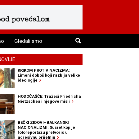
mo
Gledali smo
NOVIJE
KRIKOM PROTIV NACIZMA:
Limeni doboš koji razbija velike
ideologije
HODOČAŠĆE: Tražeći Friedricha
Nietzschea i njegove misli
BEČKI ZIDOVI–BALKANSKI
NACIONALIZMI: Susret koji je
fotoreportažu pretvorio u
agresivnu prijetnju